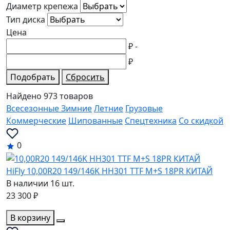
Диаметр крепежа
Тип диска
Цена
₽
-
₽
Подобрать
Сбросить
Найдено 973 товаров
Всесезонные
Зимние
Летние
Грузовые
Коммерческие
Шипованные
Спецтехника
Со скидкой
0
HiFly 10,00R20 149/146K HH301 TTF M+S 18PR КИТАЙ
В наличии 16 шт.
23 300 ₽
В корзину