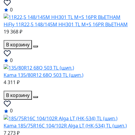
0
HiFly 11R22,5 148/145M HH301 TL M+S 16PR ВЬЕТНАМ
19 368 ₽
В корзину
0
Kama 135/80R12 68Q 503 TL (шип.)
4 311 ₽
В корзину
0
Kama 185/75R16C 104/102R Alga LT (НК-534) TL (шип.)
7 273 ₽