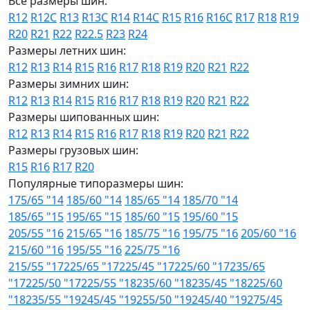
Все размеры шин:
R12
R12C
R13
R13C
R14
R14C
R15
R16
R16C
R17
R18
R19
R20
R21
R22
R22.5
R23
R24
Размеры летних шин:
R12
R13
R14
R15
R16
R17
R18
R19
R20
R21
R22
Размеры зимних шин:
R12
R13
R14
R15
R16
R17
R18
R19
R20
R21
R22
Размеры шипованных шин:
R12
R13
R14
R15
R16
R17
R18
R19
R20
R21
R22
Размеры грузовых шин:
R15
R16
R17
R20
Популярные типоразмеры шин:
175/65 "14
185/60 "14
185/65 "14
185/70 "14
185/65 "15
195/65 "15
185/60 "15
195/60 "15
205/55 "16
215/65 "16
185/75 "16
195/75 "16
205/60 "16
215/60 "16
195/55 "16
225/75 "16
215/55 "17
225/65 "17
225/45 "17
225/60 "17
235/65
"17
225/50 "17
225/55 "18
235/60 "18
235/45 "18
225/60
"18
235/55 "19
245/45 "19
255/50 "19
245/40 "19
275/45