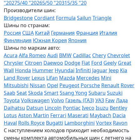
"20
275/40 "20
265/50 "20
315/35 "20
Производители шин:
Bridgestone
Cordiant
Formula
Sailun
Triangle
Шины по странам:
Россия
США
Китай
Германия
Франция
Италия
Финляндия
Южная Корея
Япония
Шины по маркам авто:
Acura
Alfa Romeo
Audi
BMW
Cadillac
Chery
Chevrolet
Chrysler
Citroen
Daewoo
Dodge
Fiat
Ford
Geely
Great
Wall
Honda
Hummer
Hyundai
Infiniti
Jaguar
Jeep
Kia
Land Rover
Lexus
Lifan
Mazda
Mercedes
Mini
Mitsubishi
Nissan
Opel
Peugeot
Porsche
Renault
Rover
Saab
Seat
Skoda
Smart
Ssang Yong
Subaru
Suzuki
Toyota
Volkswagen
Volvo
Газель (ГАЗ)
УАЗ
Faw
Лада
Daihatsu
Datsun
Lincoln
Pontiac
Iveco
Isuzu
Bentley
Lotus
Aston Martin
Ferrari
Maserati
Maybach
Dacia
Haval
Rolls Royce
Bugatti
Lamborghini
Vortex
Ravon
С наступлением холодов приходит необходимость
смены комплекта автомобильных шин с летнего на