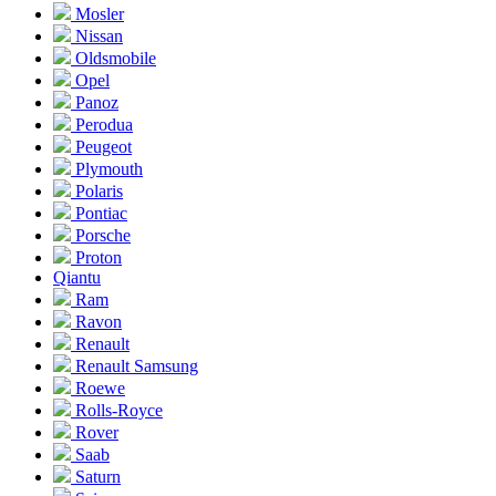
Mosler
Nissan
Oldsmobile
Opel
Panoz
Perodua
Peugeot
Plymouth
Polaris
Pontiac
Porsche
Proton
Qiantu
Ram
Ravon
Renault
Renault Samsung
Roewe
Rolls-Royce
Rover
Saab
Saturn