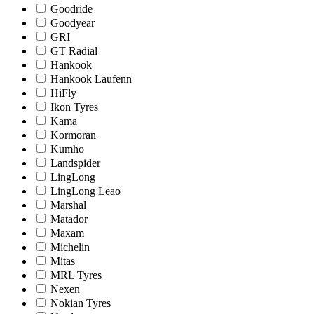
Goodride
Goodyear
GRI
GT Radial
Hankook
Hankook Laufenn
HiFly
Ikon Tyres
Kama
Kormoran
Kumho
Landspider
LingLong
LingLong Leao
Marshal
Matador
Maxam
Michelin
Mitas
MRL Tyres
Nexen
Nokian Tyres