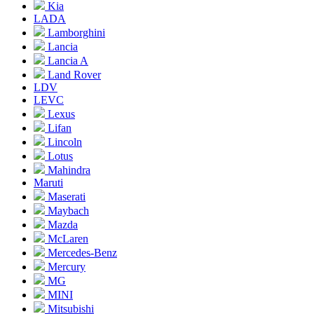
Kia
LADA
Lamborghini
Lancia
Lancia A
Land Rover
LDV
LEVC
Lexus
Lifan
Lincoln
Lotus
Mahindra
Maruti
Maserati
Maybach
Mazda
McLaren
Mercedes-Benz
Mercury
MG
MINI
Mitsubishi