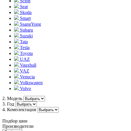
Scion
Seat
Skoda
Smart
SsangYong
Subaru
Suzuki
Tata
Tesla
Toyota
UAZ
Vauxhall
VAZ
Venucia
Volkswagen
Volvo
2. Модель
3. Год
4. Комплектация
Подбор шин
Производители