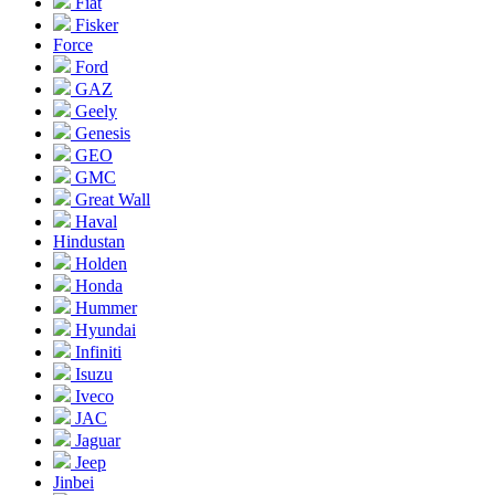
Fiat
Fisker
Force
Ford
GAZ
Geely
Genesis
GEO
GMC
Great Wall
Haval
Hindustan
Holden
Honda
Hummer
Hyundai
Infiniti
Isuzu
Iveco
JAC
Jaguar
Jeep
Jinbei