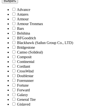
Выбрать
Advance
Antares
Armour
Armour Tronmax
Bars
Belshina
BFGoodrich
Blackhawk (Sailun Group Co., LTD)
Bridgestone
Camso (Solideal)
Composit
Continental
Cordiant
CrossWind
Doublestar
Forerunner
Fortune
Forward
Galaxy
General Tire
Gislaved