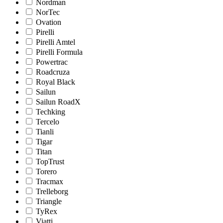
Nordman
NorTec
Ovation
Pirelli
Pirelli Amtel
Pirelli Formula
Powertrac
Roadcruza
Royal Black
Sailun
Sailun RoadX
Techking
Tercelo
Tianli
Tigar
Titan
TopTrust
Torero
Tracmax
Trelleborg
Triangle
TyRex
Viatti