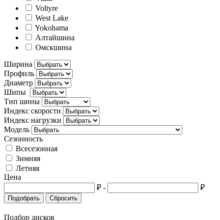
Voltyre
West Lake
Yokohama
Алтайшина
Омскшина
Ширина
Профиль
Диаметр
Шипы
Тип шины
Индекс скорости
Индекс нагрузки
Модель
Сезонность
Всесезонная
Зимняя
Летняя
Цена
₽
-
₽
Подобрать
Сбросить
Подбор дисков