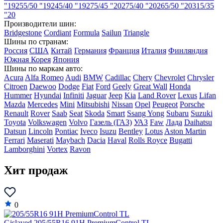
"19
255/50 "19
245/40 "19
275/45 "20
275/40 "20
265/50 "20
315/35
"20
Производители шин:
Bridgestone
Cordiant
Formula
Sailun
Triangle
Шины по странам:
Россия
США
Китай
Германия
Франция
Италия
Финляндия
Южная Корея
Япония
Шины по маркам авто:
Acura
Alfa Romeo
Audi
BMW
Cadillac
Chery
Chevrolet
Chrysler
Citroen
Daewoo
Dodge
Fiat
Ford
Geely
Great Wall
Honda
Hummer
Hyundai
Infiniti
Jaguar
Jeep
Kia
Land Rover
Lexus
Lifan
Mazda
Mercedes
Mini
Mitsubishi
Nissan
Opel
Peugeot
Porsche
Renault
Rover
Saab
Seat
Skoda
Smart
Ssang Yong
Subaru
Suzuki
Toyota
Volkswagen
Volvo
Газель (ГАЗ)
УАЗ
Faw
Лада
Daihatsu
Datsun
Lincoln
Pontiac
Iveco
Isuzu
Bentley
Lotus
Aston Martin
Ferrari
Maserati
Maybach
Dacia
Haval
Rolls Royce
Bugatti
Lamborghini
Vortex
Ravon
Хит продаж
0
Gislaved 205/55R16 91H PremiumControl TL