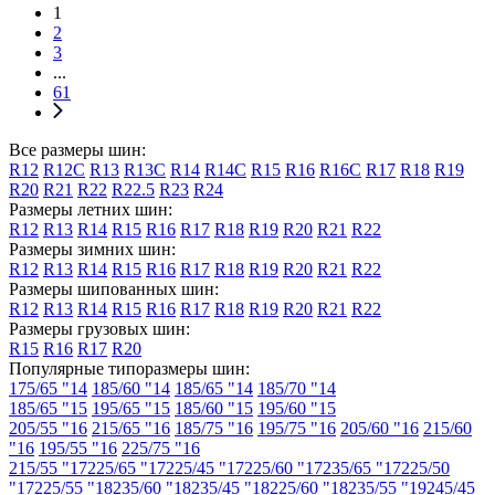
1
2
3
...
61
Все размеры шин:
R12
R12C
R13
R13C
R14
R14C
R15
R16
R16C
R17
R18
R19
R20
R21
R22
R22.5
R23
R24
Размеры летних шин:
R12
R13
R14
R15
R16
R17
R18
R19
R20
R21
R22
Размеры зимних шин:
R12
R13
R14
R15
R16
R17
R18
R19
R20
R21
R22
Размеры шипованных шин:
R12
R13
R14
R15
R16
R17
R18
R19
R20
R21
R22
Размеры грузовых шин:
R15
R16
R17
R20
Популярные типоразмеры шин:
175/65 "14
185/60 "14
185/65 "14
185/70 "14
185/65 "15
195/65 "15
185/60 "15
195/60 "15
205/55 "16
215/65 "16
185/75 "16
195/75 "16
205/60 "16
215/60
"16
195/55 "16
225/75 "16
215/55 "17
225/65 "17
225/45 "17
225/60 "17
235/65 "17
225/50
"17
225/55 "18
235/60 "18
235/45 "18
225/60 "18
235/55 "19
245/45