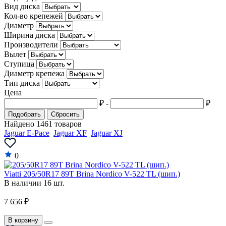
Вид диска
Кол-во крепежей
Диаметр
Ширина диска
Производители
Вылет
Ступица
Диаметр крепежа
Тип диска
Цена
₽
-
₽
Подобрать
Сбросить
Найдено 1461 товаров
Jaguar E-Pace
Jaguar XF
Jaguar XJ
0
Viatti 205/50R17 89T Brina Nordico V-522 TL (шип.)
В наличии 16 шт.
7 656 ₽
В корзину