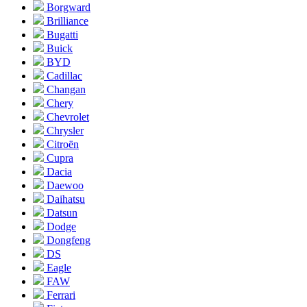
Borgward
Brilliance
Bugatti
Buick
BYD
Cadillac
Changan
Chery
Chevrolet
Chrysler
Citroën
Cupra
Dacia
Daewoo
Daihatsu
Datsun
Dodge
Dongfeng
DS
Eagle
FAW
Ferrari