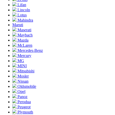
Lifan
Lincoln
Lotus
Mahindra
Maruti
Maserati
Maybach
Mazda
McLaren
Mercedes-Benz
Mercury
MG
MINI
Mitsubishi
Mosler
Nissan
Oldsmobile
Opel
Panoz
Perodua
Peugeot
Plymouth