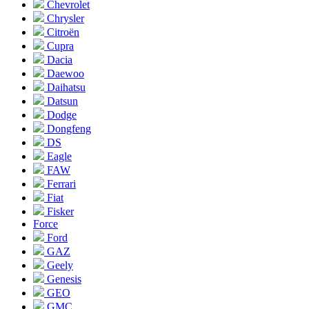
Chevrolet
Chrysler
Citroën
Cupra
Dacia
Daewoo
Daihatsu
Datsun
Dodge
Dongfeng
DS
Eagle
FAW
Ferrari
Fiat
Fisker
Force
Ford
GAZ
Geely
Genesis
GEO
GMC