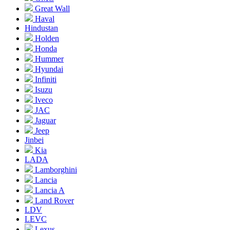
Great Wall
Haval
Hindustan
Holden
Honda
Hummer
Hyundai
Infiniti
Isuzu
Iveco
JAC
Jaguar
Jeep
Jinbei
Kia
LADA
Lamborghini
Lancia
Lancia A
Land Rover
LDV
LEVC
Lexus