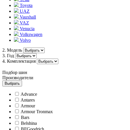
Toyota
UAZ
Vauxhall
VAZ
Venucia
Volkswagen
Volvo
2. Модель
3. Год
4. Комплектация
Подбор шин
Производители
Выбрать
Advance
Antares
Armour
Armour Tronmax
Bars
Belshina
BFGoodrich