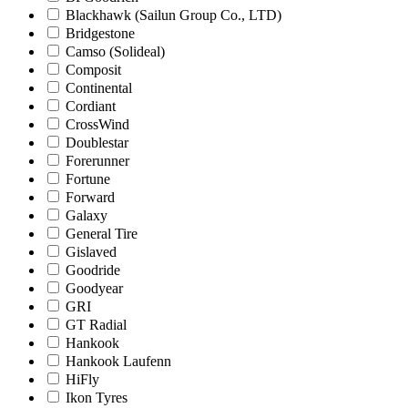
Blackhawk (Sailun Group Co., LTD)
Bridgestone
Camso (Solideal)
Composit
Continental
Cordiant
CrossWind
Doublestar
Forerunner
Fortune
Forward
Galaxy
General Tire
Gislaved
Goodride
Goodyear
GRI
GT Radial
Hankook
Hankook Laufenn
HiFly
Ikon Tyres