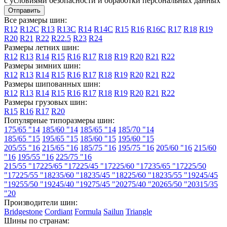
с условиями безопасности и обработки персональных данных
Все размеры шин:
R12
R12C
R13
R13C
R14
R14C
R15
R16
R16C
R17
R18
R19
R20
R21
R22
R22.5
R23
R24
Размеры летних шин:
R12
R13
R14
R15
R16
R17
R18
R19
R20
R21
R22
Размеры зимних шин:
R12
R13
R14
R15
R16
R17
R18
R19
R20
R21
R22
Размеры шипованных шин:
R12
R13
R14
R15
R16
R17
R18
R19
R20
R21
R22
Размеры грузовых шин:
R15
R16
R17
R20
Популярные типоразмеры шин:
175/65 "14
185/60 "14
185/65 "14
185/70 "14
185/65 "15
195/65 "15
185/60 "15
195/60 "15
205/55 "16
215/65 "16
185/75 "16
195/75 "16
205/60 "16
215/60
"16
195/55 "16
225/75 "16
215/55 "17
225/65 "17
225/45 "17
225/60 "17
235/65 "17
225/50
"17
225/55 "18
235/60 "18
235/45 "18
225/60 "18
235/55 "19
245/45
"19
255/50 "19
245/40 "19
275/45 "20
275/40 "20
265/50 "20
315/35
"20
Производители шин:
Bridgestone
Cordiant
Formula
Sailun
Triangle
Шины по странам: