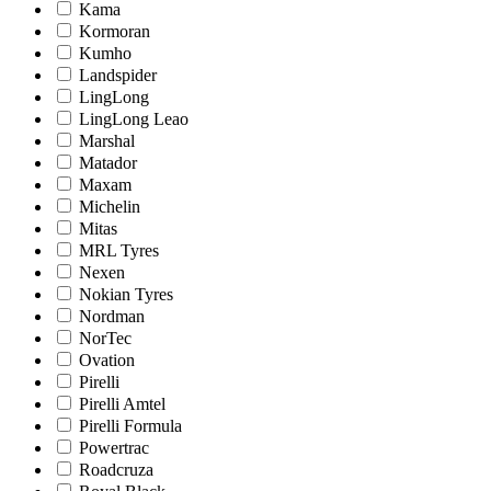
Kama
Kormoran
Kumho
Landspider
LingLong
LingLong Leao
Marshal
Matador
Maxam
Michelin
Mitas
MRL Tyres
Nexen
Nokian Tyres
Nordman
NorTec
Ovation
Pirelli
Pirelli Amtel
Pirelli Formula
Powertrac
Roadcruza