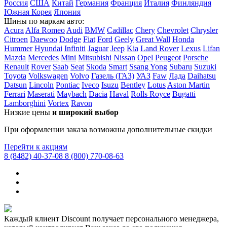
Россия
США
Китай
Германия
Франция
Италия
Финляндия
Южная Корея
Япония
Шины по маркам авто:
Acura
Alfa Romeo
Audi
BMW
Cadillac
Chery
Chevrolet
Chrysler
Citroen
Daewoo
Dodge
Fiat
Ford
Geely
Great Wall
Honda
Hummer
Hyundai
Infiniti
Jaguar
Jeep
Kia
Land Rover
Lexus
Lifan
Mazda
Mercedes
Mini
Mitsubishi
Nissan
Opel
Peugeot
Porsche
Renault
Rover
Saab
Seat
Skoda
Smart
Ssang Yong
Subaru
Suzuki
Toyota
Volkswagen
Volvo
Газель (ГАЗ)
УАЗ
Faw
Лада
Daihatsu
Datsun
Lincoln
Pontiac
Iveco
Isuzu
Bentley
Lotus
Aston Martin
Ferrari
Maserati
Maybach
Dacia
Haval
Rolls Royce
Bugatti
Lamborghini
Vortex
Ravon
Низкие цены
и широкий выбор
При оформлении заказа возможны дополнительные скидки
Перейти к акциям
8 (8482) 40-37-08
8 (800) 770-08-63
Каждый клиент Discount получает персонального менеджера,