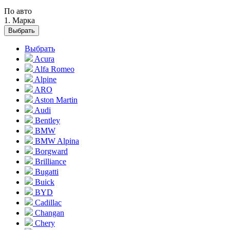
По авто
1. Марка
Выбрать
Выбрать
Acura
Alfa Romeo
Alpine
ARO
Aston Martin
Audi
Bentley
BMW
BMW Alpina
Borgward
Brilliance
Bugatti
Buick
BYD
Cadillac
Changan
Chery