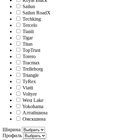
Royal Black
Sailun
Sailun RoadX
Techking
Tercelo
Tianli
Tigar
Titan
TopTrust
Torero
Tracmax
Trelleborg
Triangle
TyRex
Viatti
Voltyre
West Lake
Yokohama
Алтайшина
Омскшина
Ширина
Профиль