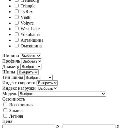
Trelleborg
Triangle
TyRex
Viatti
Voltyre
West Lake
Yokohama
Алтайшина
Омскшина
Ширина
Профиль
Диаметр
Шипы
Тип шины
Индекс скорости
Индекс нагрузки
Модель
Сезонность
Всесезонная
Зимняя
Летняя
Цена
₽
-
₽