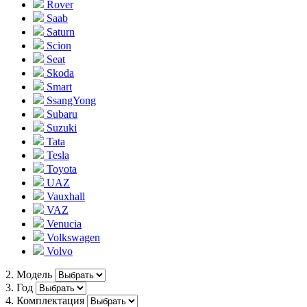
Rover
Saab
Saturn
Scion
Seat
Skoda
Smart
SsangYong
Subaru
Suzuki
Tata
Tesla
Toyota
UAZ
Vauxhall
VAZ
Venucia
Volkswagen
Volvo
2. Модель
3. Год
4. Комплектация