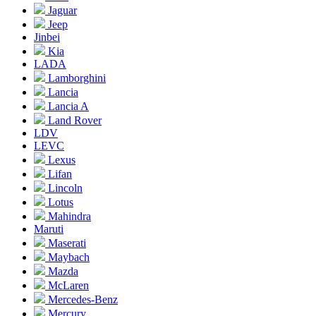
Jaguar
Jeep
Jinbei
Kia
LADA
Lamborghini
Lancia
Lancia A
Land Rover
LDV
LEVC
Lexus
Lifan
Lincoln
Lotus
Mahindra
Maruti
Maserati
Maybach
Mazda
McLaren
Mercedes-Benz
Mercury