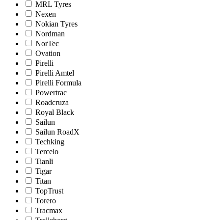
MRL Tyres
Nexen
Nokian Tyres
Nordman
NorTec
Ovation
Pirelli
Pirelli Amtel
Pirelli Formula
Powertrac
Roadcruza
Royal Black
Sailun
Sailun RoadX
Techking
Tercelo
Tianli
Tigar
Titan
TopTrust
Torero
Tracmax