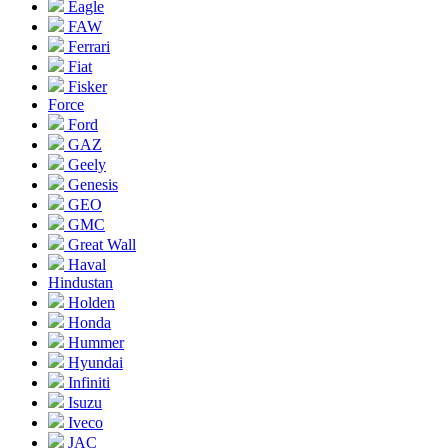
Eagle
FAW
Ferrari
Fiat
Fisker
Force
Ford
GAZ
Geely
Genesis
GEO
GMC
Great Wall
Haval
Hindustan
Holden
Honda
Hummer
Hyundai
Infiniti
Isuzu
Iveco
JAC