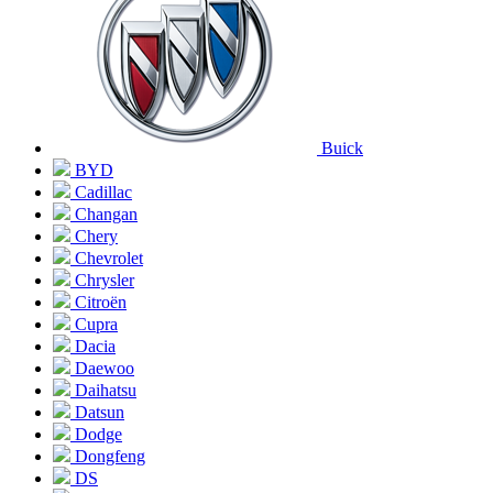
Buick
BYD
Cadillac
Changan
Chery
Chevrolet
Chrysler
Citroën
Cupra
Dacia
Daewoo
Daihatsu
Datsun
Dodge
Dongfeng
DS