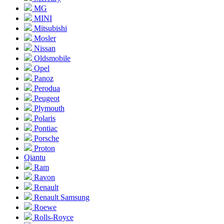
MG
MINI
Mitsubishi
Mosler
Nissan
Oldsmobile
Opel
Panoz
Perodua
Peugeot
Plymouth
Polaris
Pontiac
Porsche
Proton
Qiantu
Ram
Ravon
Renault
Renault Samsung
Roewe
Rolls-Royce