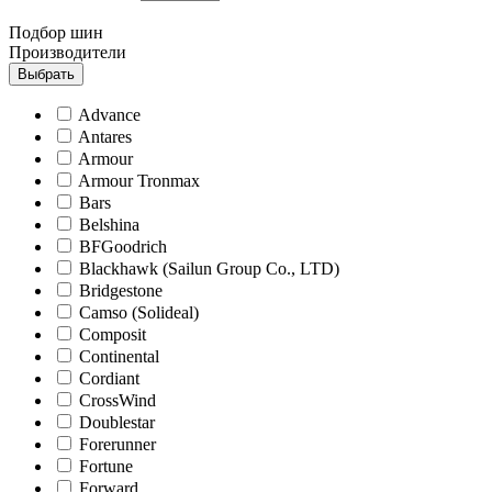
Подбор шин
Производители
Выбрать
Advance
Antares
Armour
Armour Tronmax
Bars
Belshina
BFGoodrich
Blackhawk (Sailun Group Co., LTD)
Bridgestone
Camso (Solideal)
Composit
Continental
Cordiant
CrossWind
Doublestar
Forerunner
Fortune
Forward