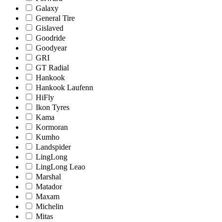
Galaxy
General Tire
Gislaved
Goodride
Goodyear
GRI
GT Radial
Hankook
Hankook Laufenn
HiFly
Ikon Tyres
Kama
Kormoran
Kumho
Landspider
LingLong
LingLong Leao
Marshal
Matador
Maxam
Michelin
Mitas