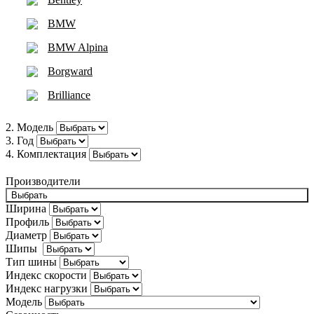
BMW
BMW Alpina
Borgward
Brilliance
Bugatti
2. Модель
3. Год
Buick
4. Комплектация
BYD
Производители
Cadillac
Выбрать
Ширина
Changan
Профиль
Диаметр
Chery
Шипы
Тип шины
Chevrolet
Индекс скорости
Chrysler
Индекс нагрузки
Модель
Citroën