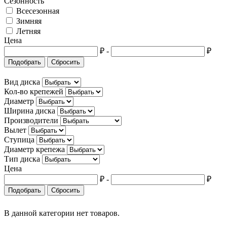
Сезонность
Всесезонная
Cupra
Зимняя
Летняя
Dacia
Цена
Daewoo
₽
-
₽
Подобрать
Сбросить
Daihatsu
Вид диска
Datsun
Кол-во крепежей
Dodge
Диаметр
Ширина диска
Dongfeng
Производители
Вылет
DS
Ступица
Диаметр крепежа
Eagle
Тип диска
Цена
FAW
₽
-
₽
Ferrari
Подобрать
Сбросить
Fiat
В данной категории нет товаров.
Fisker