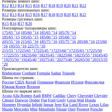
Размеры зимних шин:
R12
R13
R14
R15
R16
R17
R18
R19
R20
R21
R22
Pontiac
Размеры шипованных шин:
R12
R13
R14
R15
R16
R17
R18
R19
R20
R21
R22
Porsche
Размеры грузовых шин:
R15
R16
R17
R20
Proton
Популярные типоразмеры шин:
175/65 "14
185/60 "14
185/65 "14
185/70 "14
Qiantu
185/65 "15
195/65 "15
185/60 "15
195/60 "15
205/55 "16
215/65 "16
185/75 "16
195/75 "16
205/60 "16
215/60
Ram
"16
195/55 "16
225/75 "16
Ravon
215/55 "17
225/65 "17
225/45 "17
225/60 "17
235/65 "17
225/50
"17
225/55 "18
235/60 "18
235/45 "18
225/60 "18
235/55 "19
245/45
Renault
"19
255/50 "19
245/40 "19
275/45 "20
275/40 "20
265/50 "20
315/35
"20
Renault Samsung
Производители шин:
Bridgestone
Cordiant
Formula
Sailun
Triangle
Roewe
Шины по странам:
Россия
США
Китай
Германия
Франция
Италия
Финляндия
Rolls-Royce
Южная Корея
Япония
Шины по маркам авто:
Rover
Acura
Alfa Romeo
Audi
BMW
Cadillac
Chery
Chevrolet
Chrysler
Citroen
Daewoo
Dodge
Fiat
Ford
Geely
Great Wall
Honda
Saab
Hummer
Hyundai
Infiniti
Jaguar
Jeep
Kia
Land Rover
Lexus
Lifan
Mazda
Mercedes
Mini
Mitsubishi
Nissan
Opel
Peugeot
Porsche
Saturn