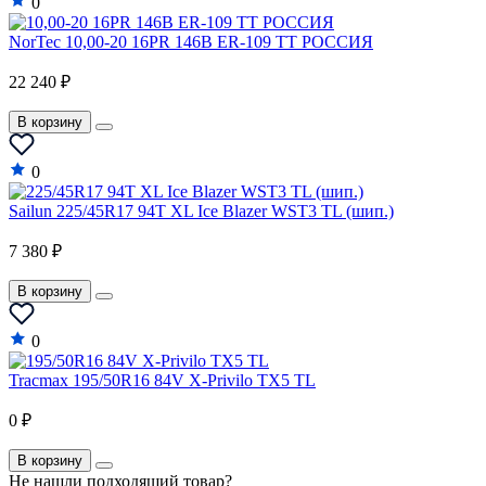
0
Land Rover
NorTec 10,00-20 16PR 146B ER-109 TT РОССИЯ
LDV
22 240 ₽
LEVC
Lexus
В корзину
Lifan
0
Lincoln
Sailun 225/45R17 94T XL Ice Blazer WST3 TL (шип.)
Lotus
7 380 ₽
Mahindra
В корзину
Maruti
0
Maserati
Maybach
Tracmax 195/50R16 84V X-Privilo TX5 TL
Mazda
0 ₽
McLaren
В корзину
Не нашли подходящий товар?