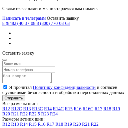
Mercedes-Benz
Свяжитесь с нами и мы постараемся вам помочь
Mercury
Написать в телеграмм
Оставить заявку
MG
8 (8482) 40-37-08
8 (800) 770-08-63
MINI
Mitsubishi
Mosler
Оставить заявку
Nissan
Oldsmobile
Opel
Я прочитал
Политику конфиденциальности
и согласен
Panoz
с условиями безопасности и обработки персональных данных
Perodua
Все размеры шин:
Peugeot
R12
R12C
R13
R13C
R14
R14C
R15
R16
R16C
R17
R18
R19
R20
R21
R22
R22.5
R23
R24
Plymouth
Размеры летних шин:
R12
R13
R14
R15
R16
R17
R18
R19
R20
R21
R22
Polaris