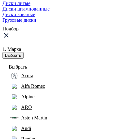
Диски литые
Диски штампованные
Диски кованые
Грузовые диски
Подбор
1. Марка
Выбрать
Выбрать
Acura
Alfa Romeo
Alpine
ARO
Aston Martin
Audi
Bentley