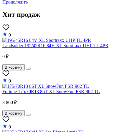
Продолжить
Force
Хит продаж
Ford
GAZ
0
Geely
Landspider 195/45R16 84V XL Sportraxx UHP TL 4PR
Genesis
0 ₽
GEO
GMC
В корзину
Great Wall
0
Haval
Fortune 175/70R13 86T XL SnowFun FSR-902 TL
Hindustan
3 860 ₽
Holden
В корзину
Honda
Hummer
0