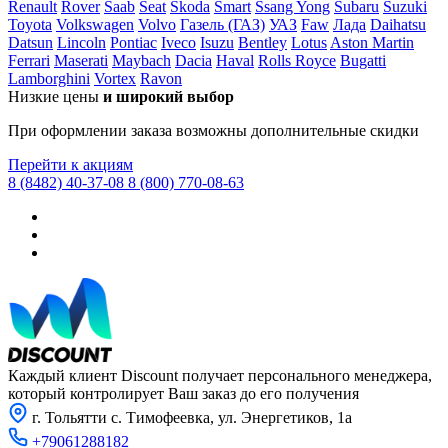
Renault
Rover
Saab
Seat
Skoda
Smart
Ssang Yong
Subaru
Suzuki
Toyota
Volkswagen
Volvo
Газель (ГАЗ)
УАЗ
Faw
Лада
Daihatsu
Scion
Datsun
Lincoln
Pontiac
Iveco
Isuzu
Bentley
Lotus
Aston Martin
Seat
Ferrari
Maserati
Maybach
Dacia
Haval
Rolls Royce
Bugatti
Lamborghini
Vortex
Ravon
Skoda
Низкие цены
и широкий выбор
Smart
При оформлении заказа возможны дополнительные скидки
SsangYong
Перейти к акциям
8 (8482) 40-37-08
8 (800) 770-08-63
Subaru
Suzuki
Tata
Tesla
Toyota
UAZ
Каждый клиент Discount получает персонального менеджера,
который контролирует Ваш заказ до его получения
Vauxhall
г. Тольятти с. Тимофеевка, ул. Энергетиков, 1а
VAZ
+79061288182