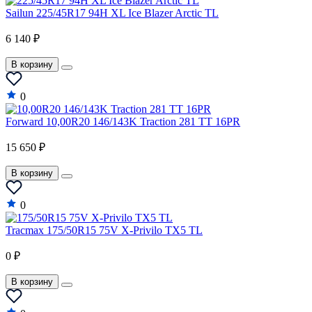
Hyundai
Sailun 225/45R17 94H XL Ice Blazer Arctic TL
Infiniti
6 140 ₽
Isuzu
В корзину
Iveco
0
JAC
Forward 10,00R20 146/143K Traction 281 TT 16PR
Jaguar
15 650 ₽
Jeep
В корзину
Jinbei
Kia
0
LADA
Tracmax 175/50R15 75V X-Privilo TX5 TL
Lamborghini
0 ₽
Lancia
В корзину
Lancia A