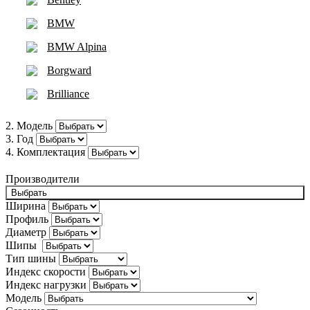
BMW
BMW Alpina
Borgward
Brilliance
Bugatti
2. Модель
3. Год
Buick
4. Комплектация
BYD
Производители
Cadillac
Выбрать
Ширина
Changan
Профиль
Диаметр
Chery
Шипы
Тип шины
Chevrolet
Индекс скорости
Chrysler
Индекс нагрузки
Модель
Citroën