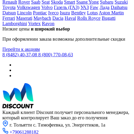
Renault
Rover
Saab
Seat
Skoda
Smart
Ssang Yong
Subaru
Suzuki
Toyota
Volkswagen
Volvo
Газель (ГАЗ)
УАЗ
Faw
Лада
Daihatsu
Scion
Datsun
Lincoln
Pontiac
Iveco
Isuzu
Bentley
Lotus
Aston Martin
Seat
Ferrari
Maserati
Maybach
Dacia
Haval
Rolls Royce
Bugatti
Lamborghini
Vortex
Ravon
Skoda
Низкие цены
и широкий выбор
Smart
При оформлении заказа возможны дополнительные скидки
SsangYong
Перейти к акциям
8 (8482) 40-37-08
8 (800) 770-08-63
Subaru
Suzuki
Tata
Tesla
Toyota
UAZ
Каждый клиент Discount получает персонального менеджера,
который контролирует Ваш заказ до его получения
Vauxhall
г. Тольятти с. Тимофеевка, ул. Энергетиков, 1а
VAZ
+79061288182