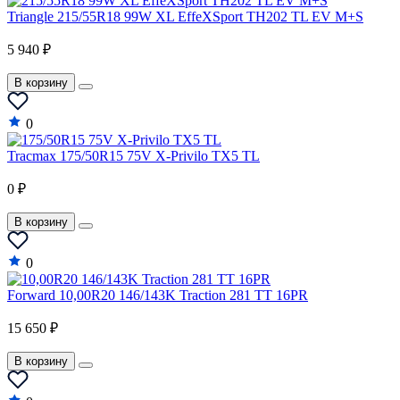
Hyundai
Triangle 215/55R18 99W XL EffeXSport TH202 TL EV M+S
Infiniti
5 940 ₽
Isuzu
В корзину
Iveco
0
JAC
Tracmax 175/50R15 75V X-Privilo TX5 TL
Jaguar
0 ₽
Jeep
В корзину
Jinbei
Kia
0
LADA
Forward 10,00R20 146/143K Traction 281 TT 16PR
Lamborghini
15 650 ₽
Lancia
В корзину
Lancia A