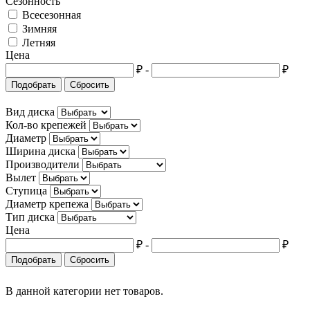
Сезонность
Всесезонная
Cupra
Зимняя
Летняя
Dacia
Цена
Daewoo
₽
-
₽
Подобрать
Сбросить
Daihatsu
Вид диска
Datsun
Кол-во крепежей
Dodge
Диаметр
Ширина диска
Dongfeng
Производители
Вылет
DS
Ступица
Диаметр крепежа
Eagle
Тип диска
Цена
FAW
₽
-
₽
Ferrari
Подобрать
Сбросить
Fiat
В данной категории нет товаров.
Fisker