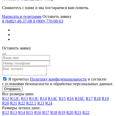
Mercedes-Benz
Свяжитесь с нами и мы постараемся вам помочь
Mercury
Написать в телеграмм
Оставить заявку
MG
8 (8482) 40-37-08
8 (800) 770-08-63
MINI
Mitsubishi
Mosler
Оставить заявку
Nissan
Oldsmobile
Opel
Я прочитал
Политику конфиденциальности
и согласен
Panoz
с условиями безопасности и обработки персональных данных
Perodua
Все размеры шин:
Peugeot
R12
R12C
R13
R13C
R14
R14C
R15
R16
R16C
R17
R18
R19
R20
R21
R22
R22.5
R23
R24
Plymouth
Размеры летних шин:
R12
R13
R14
R15
R16
R17
R18
R19
R20
R21
R22
Polaris