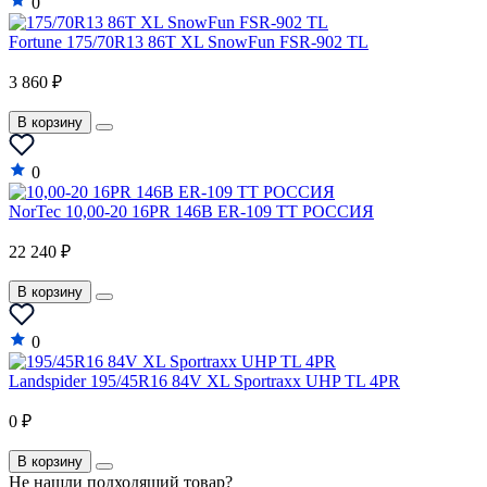
0
Land Rover
Fortune 175/70R13 86T XL SnowFun FSR-902 TL
LDV
3 860 ₽
LEVC
Lexus
В корзину
Lifan
0
Lincoln
NorTec 10,00-20 16PR 146B ER-109 TT РОССИЯ
Lotus
22 240 ₽
Mahindra
В корзину
Maruti
0
Maserati
Maybach
Landspider 195/45R16 84V XL Sportraxx UHP TL 4PR
Mazda
0 ₽
McLaren
В корзину
Не нашли подходящий товар?