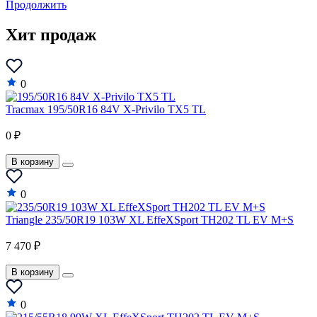
Продолжить
Force
Хит продаж
Ford
GAZ
0
Geely
Tracmax 195/50R16 84V X-Privilo TX5 TL
Genesis
0 ₽
GEO
GMC
В корзину
Great Wall
0
Haval
Triangle 235/50R19 103W XL EffeXSport TH202 TL EV M+S
Hindustan
7 470 ₽
Holden
В корзину
Honda
Hummer
0