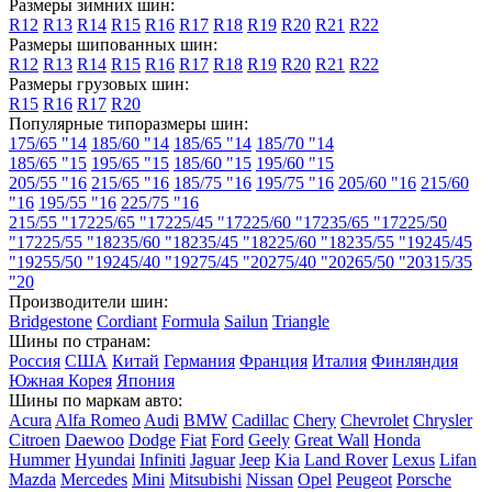
Размеры зимних шин:
R12
R13
R14
R15
R16
R17
R18
R19
R20
R21
R22
Pontiac
Размеры шипованных шин:
R12
R13
R14
R15
R16
R17
R18
R19
R20
R21
R22
Porsche
Размеры грузовых шин:
R15
R16
R17
R20
Proton
Популярные типоразмеры шин:
175/65 "14
185/60 "14
185/65 "14
185/70 "14
Qiantu
185/65 "15
195/65 "15
185/60 "15
195/60 "15
205/55 "16
215/65 "16
185/75 "16
195/75 "16
205/60 "16
215/60
Ram
"16
195/55 "16
225/75 "16
Ravon
215/55 "17
225/65 "17
225/45 "17
225/60 "17
235/65 "17
225/50
"17
225/55 "18
235/60 "18
235/45 "18
225/60 "18
235/55 "19
245/45
Renault
"19
255/50 "19
245/40 "19
275/45 "20
275/40 "20
265/50 "20
315/35
"20
Renault Samsung
Производители шин:
Bridgestone
Cordiant
Formula
Sailun
Triangle
Roewe
Шины по странам:
Россия
США
Китай
Германия
Франция
Италия
Финляндия
Rolls-Royce
Южная Корея
Япония
Шины по маркам авто:
Rover
Acura
Alfa Romeo
Audi
BMW
Cadillac
Chery
Chevrolet
Chrysler
Citroen
Daewoo
Dodge
Fiat
Ford
Geely
Great Wall
Honda
Saab
Hummer
Hyundai
Infiniti
Jaguar
Jeep
Kia
Land Rover
Lexus
Lifan
Mazda
Mercedes
Mini
Mitsubishi
Nissan
Opel
Peugeot
Porsche
Saturn