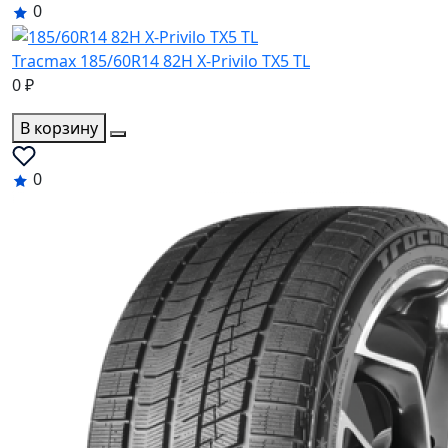
0
Tracmax 185/60R14 82H X-Privilo TX5 TL
0 ₽
В корзину
0