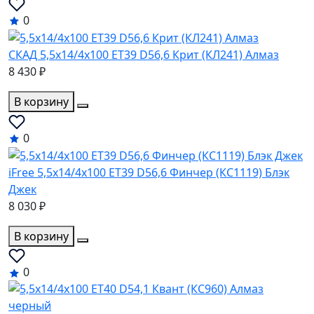
0
СКАД 5,5x14/4x100 ET39 D56,6 Крит (КЛ241) Алмаз
8 430 ₽
В корзину
0
iFree 5,5x14/4x100 ET39 D56,6 Финчер (КС1119) Блэк
Джек
8 030 ₽
В корзину
0