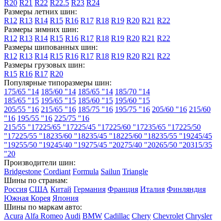
R20
R21
R22
R22.5
R23
R24
Размеры летних шин:
R12
R13
R14
R15
R16
R17
R18
R19
R20
R21
R22
Размеры зимних шин:
R12
R13
R14
R15
R16
R17
R18
R19
R20
R21
R22
Размеры шипованных шин:
R12
R13
R14
R15
R16
R17
R18
R19
R20
R21
R22
Размеры грузовых шин:
R15
R16
R17
R20
Популярные типоразмеры шин:
175/65 "14
185/60 "14
185/65 "14
185/70 "14
185/65 "15
195/65 "15
185/60 "15
195/60 "15
205/55 "16
215/65 "16
185/75 "16
195/75 "16
205/60 "16
215/60
"16
195/55 "16
225/75 "16
215/55 "17
225/65 "17
225/45 "17
225/60 "17
235/65 "17
225/50
"17
225/55 "18
235/60 "18
235/45 "18
225/60 "18
235/55 "19
245/45
"19
255/50 "19
245/40 "19
275/45 "20
275/40 "20
265/50 "20
315/35
"20
Производители шин:
Bridgestone
Cordiant
Formula
Sailun
Triangle
Шины по странам:
Россия
США
Китай
Германия
Франция
Италия
Финляндия
Южная Корея
Япония
Шины по маркам авто:
Acura
Alfa Romeo
Audi
BMW
Cadillac
Chery
Chevrolet
Chrysler