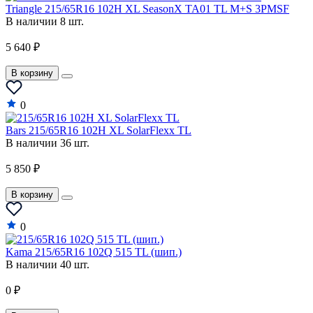
Triangle 215/65R16 102H XL SeasonX TA01 TL M+S 3PMSF
Mosler
В наличии 8 шт.
Nissan
5 640 ₽
Oldsmobile
В корзину
Opel
0
Panoz
Bars 215/65R16 102H XL SolarFlexx TL
Perodua
В наличии 36 шт.
Peugeot
5 850 ₽
Plymouth
В корзину
Polaris
0
Pontiac
Kama 215/65R16 102Q 515 TL (шип.)
Porsche
В наличии 40 шт.
Proton
0 ₽
Qiantu