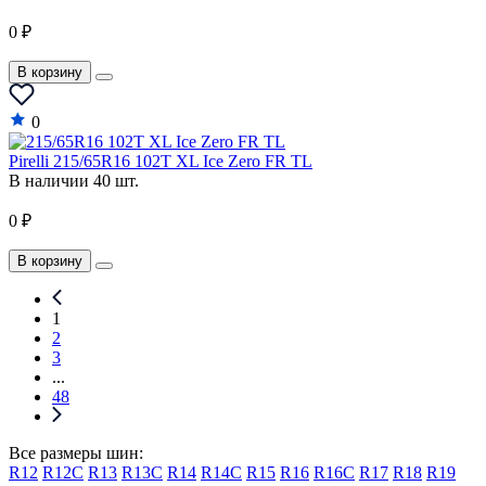
0 ₽
В корзину
0
Pirelli 215/65R16 102T XL Ice Zero FR TL
В наличии 40 шт.
0 ₽
В корзину
1
2
3
...
48
Все размеры шин:
R12
R12C
R13
R13C
R14
R14C
R15
R16
R16C
R17
R18
R19