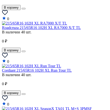
Lifan
В корзину
Lincoln
Lotus
0
Mahindra
Roadcruza 215/65R16 102H XL RA7000 X/T TL
В наличии 40 шт.
Maruti
0 ₽
Maserati
Maybach
В корзину
Mazda
0
McLaren
Cordiant 215/65R16 102H XL Run Tour TL
В наличии 40 шт.
Mercedes-Benz
Mercury
0 ₽
MG
В корзину
MINI
0
Mitsubishi