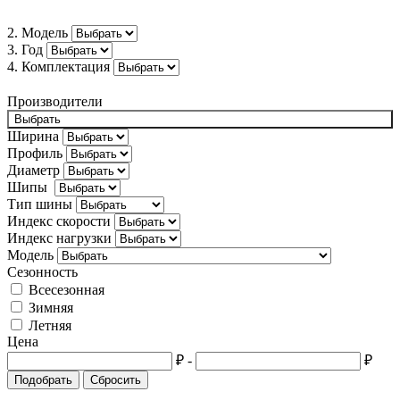
Bugatti
2. Модель
3. Год
Buick
4. Комплектация
BYD
Производители
Cadillac
Выбрать
Ширина
Changan
Профиль
Диаметр
Chery
Шипы
Тип шины
Chevrolet
Индекс скорости
Chrysler
Индекс нагрузки
Модель
Citroën
Сезонность
Всесезонная
Cupra
Зимняя
Летняя
Dacia
Цена
Daewoo
₽
-
₽
Подобрать
Сбросить
Daihatsu