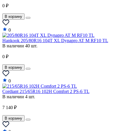
Genesis
0 ₽
GEO
В корзину
GMC
0
Great Wall
Hankook 205/80R16 104T XL Dynapro AT M RF10 TL
Haval
В наличии 40 шт.
Hindustan
0 ₽
Holden
В корзину
Honda
0
Hummer
Cordiant 215/65R16 102H Comfort 2 PS-6 TL
Hyundai
В наличии 4 шт.
Infiniti
7 140 ₽
Isuzu
В корзину
Iveco