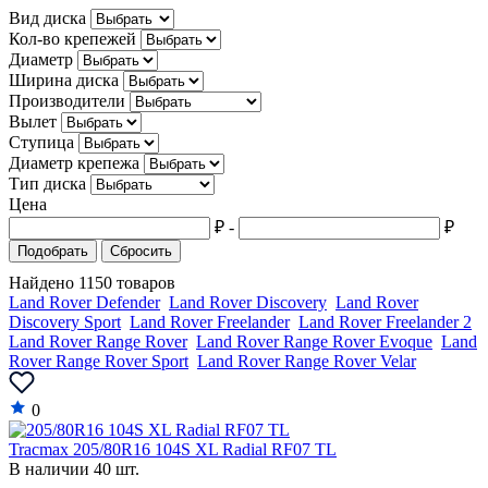
Вид диска
Datsun
Кол-во крепежей
Dodge
Диаметр
Ширина диска
Dongfeng
Производители
Вылет
DS
Ступица
Диаметр крепежа
Eagle
Тип диска
Цена
FAW
₽
-
₽
Ferrari
Подобрать
Сбросить
Fiat
Найдено 1150 товаров
Land Rover Defender
Land Rover Discovery
Land Rover
Fisker
Discovery Sport
Land Rover Freelander
Land Rover Freelander 2
Land Rover Range Rover
Land Rover Range Rover Evoque
Land
Force
Rover Range Rover Sport
Land Rover Range Rover Velar
Ford
0
GAZ
Tracmax 205/80R16 104S XL Radial RF07 TL
Geely
В наличии 40 шт.