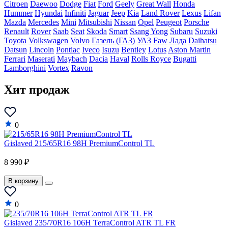
Citroen
Daewoo
Dodge
Fiat
Ford
Geely
Great Wall
Honda
Hummer
Hyundai
Infiniti
Jaguar
Jeep
Kia
Land Rover
Lexus
Lifan
Mazda
Mercedes
Mini
Mitsubishi
Nissan
Opel
Peugeot
Porsche
Renault
Rover
Saab
Seat
Skoda
Smart
Ssang Yong
Subaru
Suzuki
Toyota
Volkswagen
Volvo
Газель (ГАЗ)
УАЗ
Faw
Лада
Daihatsu
Datsun
Lincoln
Pontiac
Iveco
Isuzu
Bentley
Lotus
Aston Martin
Ferrari
Maserati
Maybach
Dacia
Haval
Rolls Royce
Bugatti
Lamborghini
Vortex
Ravon
Хит продаж
0
Gislaved 215/65R16 98H PremiumControl TL
8 990 ₽
В корзину
0
Gislaved 235/70R16 106H TerraControl ATR TL FR