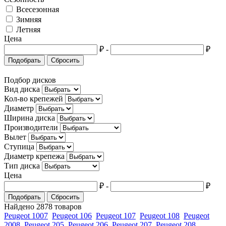
Всесезонная
Зимняя
Летняя
Цена
₽
-
₽
Подобрать
Сбросить
Подбор дисков
Вид диска
Кол-во крепежей
Диаметр
Ширина диска
Производители
Вылет
Ступица
Диаметр крепежа
Тип диска
Цена
₽
-
₽
Подобрать
Сбросить
Найдено 2878 товаров
Peugeot 1007
Peugeot 106
Peugeot 107
Peugeot 108
Peugeot
2008
Peugeot 205
Peugeot 206
Peugeot 207
Peugeot 208