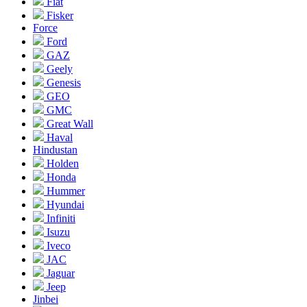
Fiat
Fisker
Force
Ford
GAZ
Geely
Genesis
GEO
GMC
Great Wall
Haval
Hindustan
Holden
Honda
Hummer
Hyundai
Infiniti
Isuzu
Iveco
JAC
Jaguar
Jeep
Jinbei