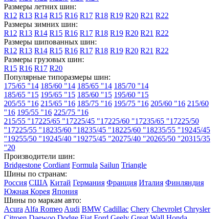
Размеры летних шин:
R12
R13
R14
R15
R16
R17
R18
R19
R20
R21
R22
Размеры зимних шин:
R12
R13
R14
R15
R16
R17
R18
R19
R20
R21
R22
Размеры шипованных шин:
R12
R13
R14
R15
R16
R17
R18
R19
R20
R21
R22
Размеры грузовых шин:
R15
R16
R17
R20
Популярные типоразмеры шин:
175/65 "14
185/60 "14
185/65 "14
185/70 "14
185/65 "15
195/65 "15
185/60 "15
195/60 "15
205/55 "16
215/65 "16
185/75 "16
195/75 "16
205/60 "16
215/60
"16
195/55 "16
225/75 "16
215/55 "17
225/65 "17
225/45 "17
225/60 "17
235/65 "17
225/50
"17
225/55 "18
235/60 "18
235/45 "18
225/60 "18
235/55 "19
245/45
"19
255/50 "19
245/40 "19
275/45 "20
275/40 "20
265/50 "20
315/35
"20
Производители шин:
Bridgestone
Cordiant
Formula
Sailun
Triangle
Шины по странам:
Россия
США
Китай
Германия
Франция
Италия
Финляндия
Южная Корея
Япония
Шины по маркам авто:
Acura
Alfa Romeo
Audi
BMW
Cadillac
Chery
Chevrolet
Chrysler
Citroen
Daewoo
Dodge
Fiat
Ford
Geely
Great Wall
Honda