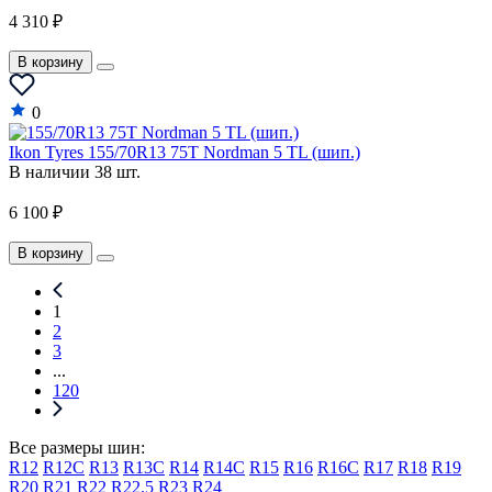
4 310 ₽
В корзину
0
Ikon Tyres 155/70R13 75T Nordman 5 TL (шип.)
В наличии 38 шт.
6 100 ₽
В корзину
1
2
3
...
120
Все размеры шин:
R12
R12C
R13
R13C
R14
R14C
R15
R16
R16C
R17
R18
R19
R20
R21
R22
R22.5
R23
R24