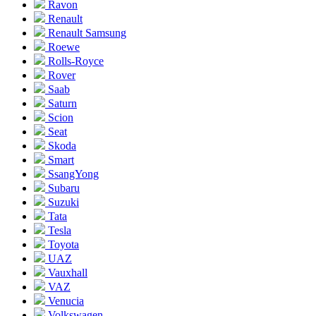
Ravon
Renault
Renault Samsung
Roewe
Rolls-Royce
Rover
Saab
Saturn
Scion
Seat
Skoda
Smart
SsangYong
Subaru
Suzuki
Tata
Tesla
Toyota
UAZ
Vauxhall
VAZ
Venucia
Volkswagen