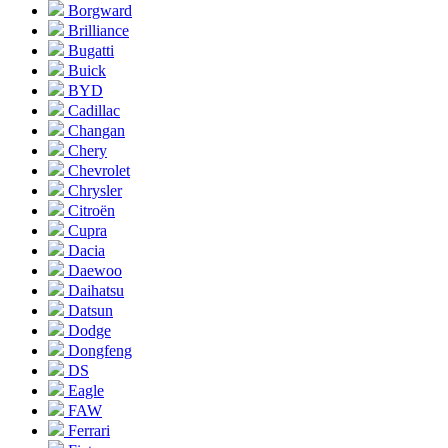
Borgward
Brilliance
Bugatti
Buick
BYD
Cadillac
Changan
Chery
Chevrolet
Chrysler
Citroën
Cupra
Dacia
Daewoo
Daihatsu
Datsun
Dodge
Dongfeng
DS
Eagle
FAW
Ferrari