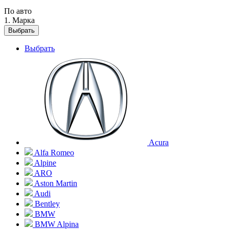
По авто
1. Марка
Выбрать
Выбрать
Acura
Alfa Romeo
Alpine
ARO
Aston Martin
Audi
Bentley
BMW
BMW Alpina