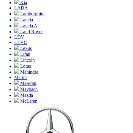
Kia
LADA
Lamborghini
Lancia
Lancia A
Land Rover
LDV
LEVC
Lexus
Lifan
Lincoln
Lotus
Mahindra
Maruti
Maserati
Maybach
Mazda
McLaren