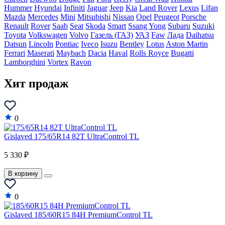
Hummer
Hyundai
Infiniti
Jaguar
Jeep
Kia
Land Rover
Lexus
Lifan
Mazda
Mercedes
Mini
Mitsubishi
Nissan
Opel
Peugeot
Porsche
Renault
Rover
Saab
Seat
Skoda
Smart
Ssang Yong
Subaru
Suzuki
Toyota
Volkswagen
Volvo
Газель (ГАЗ)
УАЗ
Faw
Лада
Daihatsu
Datsun
Lincoln
Pontiac
Iveco
Isuzu
Bentley
Lotus
Aston Martin
Ferrari
Maserati
Maybach
Dacia
Haval
Rolls Royce
Bugatti
Lamborghini
Vortex
Ravon
Хит продаж
0
Gislaved 175/65R14 82T UltraControl TL
5 330 ₽
В корзину
0
Gislaved 185/60R15 84H PremiumControl TL