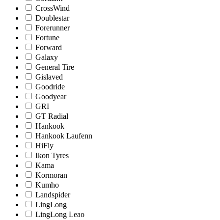
CrossWind
Doublestar
Forerunner
Fortune
Forward
Galaxy
General Tire
Gislaved
Goodride
Goodyear
GRI
GT Radial
Hankook
Hankook Laufenn
HiFly
Ikon Tyres
Kama
Kormoran
Kumho
Landspider
LingLong
LingLong Leao