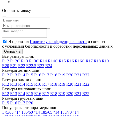
Mosler
Оставить заявку
Nissan
Oldsmobile
Opel
Я прочитал
Политику конфиденциальности
и согласен
Panoz
с условиями безопасности и обработки персональных данных
Perodua
Все размеры шин:
Peugeot
R12
R12C
R13
R13C
R14
R14C
R15
R16
R16C
R17
R18
R19
R20
R21
R22
R22.5
R23
R24
Plymouth
Размеры летних шин:
R12
R13
R14
R15
R16
R17
R18
R19
R20
R21
R22
Polaris
Размеры зимних шин:
R12
R13
R14
R15
R16
R17
R18
R19
R20
R21
R22
Pontiac
Размеры шипованных шин:
R12
R13
R14
R15
R16
R17
R18
R19
R20
R21
R22
Porsche
Размеры грузовых шин:
R15
R16
R17
R20
Proton
Популярные типоразмеры шин:
175/65 "14
185/60 "14
185/65 "14
185/70 "14
Qiantu