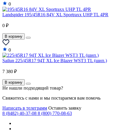
Lifan
0
Lincoln
Landspider 195/45R16 84V XL Sportraxx UHP TL 4PR
Lotus
0 ₽
Mahindra
В корзину
Maruti
0
Maserati
Maybach
Sailun 225/45R17 94T XL Ice Blazer WST3 TL (шип.)
Mazda
7 380 ₽
McLaren
В корзину
Не нашли подходящий товар?
Mercedes-Benz
Свяжитесь с нами и мы постараемся вам помочь
Mercury
Написать в телеграмм
Оставить заявку
MG
8 (8482) 40-37-08
8 (800) 770-08-63
MINI
Mitsubishi