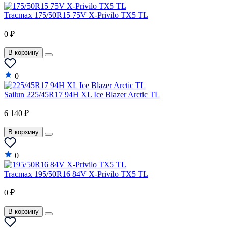
JAC
Tracmax 175/50R15 75V X-Privilo TX5 TL
Jaguar
0 ₽
Jeep
В корзину
Jinbei
Kia
0
LADA
Sailun 225/45R17 94H XL Ice Blazer Arctic TL
Lamborghini
6 140 ₽
Lancia
В корзину
Lancia A
0
Land Rover
Tracmax 195/50R16 84V X-Privilo TX5 TL
LDV
0 ₽
LEVC
Lexus
В корзину