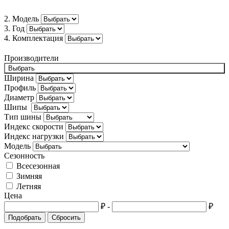
Bugatti
2. Модель
3. Год
Buick
4. Комплектация
BYD
Производители
Cadillac
Выбрать
Ширина
Changan
Профиль
Диаметр
Chery
Шипы
Тип шины
Chevrolet
Индекс скорости
Chrysler
Индекс нагрузки
Модель
Citroën
Сезонность
Всесезонная
Cupra
Зимняя
Летняя
Dacia
Цена
Daewoo
₽
-
₽
Подобрать
Сбросить
Daihatsu