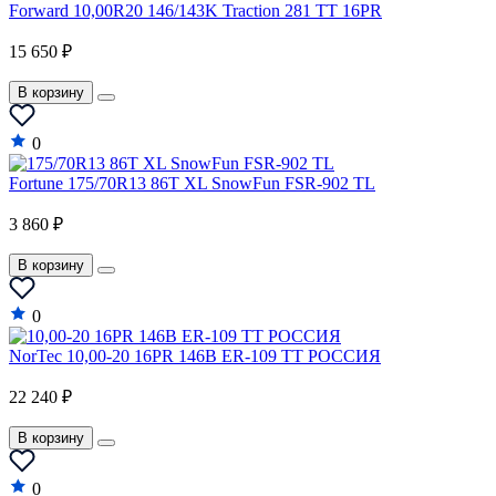
Forward 10,00R20 146/143K Traction 281 TT 16PR
Genesis
15 650 ₽
GEO
GMC
В корзину
Great Wall
0
Haval
Fortune 175/70R13 86T XL SnowFun FSR-902 TL
Hindustan
3 860 ₽
Holden
В корзину
Honda
Hummer
0
Hyundai
NorTec 10,00-20 16PR 146B ER-109 TT РОССИЯ
Infiniti
22 240 ₽
Isuzu
В корзину
Iveco
0