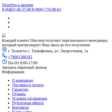
SsangYong
Перейти к акциям
8 (8482) 40-37-08
8 (800) 770-08-63
Subaru
Suzuki
Tata
Tesla
Каждый клиент Discount получает персонального менеджера,
который контролирует Ваш заказ до его получения
Toyota
г. Тольятти с. Тимофеевка, ул. Энергетиков, 1а
UAZ
+79061288182
Пн-Пт 8:00-17:00
Vauxhall
Заказать обратный звонок
Информация
VAZ
О компании
Venucia
Доставка и оплата
Volkswagen
Гарантии
Отзывы
Volvo
Условия соглашения
Публичная оферта
Контакты
Карта сайта