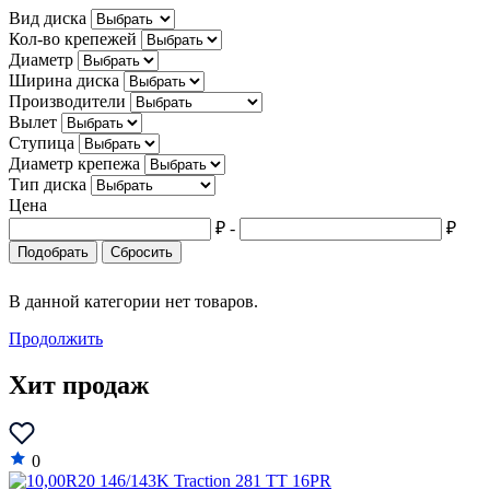
Вид диска
Datsun
Кол-во крепежей
Dodge
Диаметр
Ширина диска
Dongfeng
Производители
Вылет
DS
Ступица
Диаметр крепежа
Eagle
Тип диска
Цена
FAW
₽
-
₽
Ferrari
Подобрать
Сбросить
Fiat
В данной категории нет товаров.
Fisker
Продолжить
Force
Хит продаж
Ford
GAZ
0
Geely