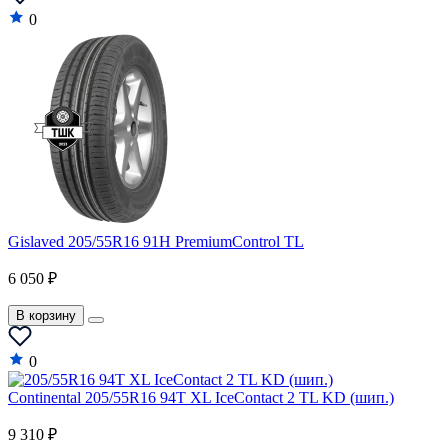
0
Gislaved 205/55R16 91H PremiumControl TL
6 050 ₽
В корзину
0
Continental 205/55R16 94T XL IceContact 2 TL KD (шип.)
9 310 ₽