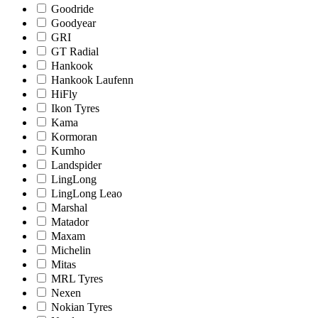
Goodride
Goodyear
GRI
GT Radial
Hankook
Hankook Laufenn
HiFly
Ikon Tyres
Kama
Kormoran
Kumho
Landspider
LingLong
LingLong Leao
Marshal
Matador
Maxam
Michelin
Mitas
MRL Tyres
Nexen
Nokian Tyres