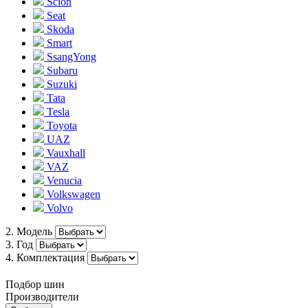
Scion
Seat
Skoda
Smart
SsangYong
Subaru
Suzuki
Tata
Tesla
Toyota
UAZ
Vauxhall
VAZ
Venucia
Volkswagen
Volvo
2. Модель
3. Год
4. Комплектация
Подбор шин
Производители