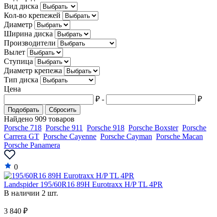
Вид диска
Кол-во крепежей
Диаметр
Ширина диска
Производители
Вылет
Ступица
Диаметр крепежа
Тип диска
Цена
₽
-
₽
Подобрать
Сбросить
Найдено 909 товаров
Porsche 718
Porsche 911
Porsche 918
Porsche Boxster
Porsche
Carrera GT
Porsche Cayenne
Porsche Cayman
Porsche Macan
Porsche Panamera
0
Landspider 195/60R16 89H Eurotraxx H/P TL 4PR
В наличии 2 шт.
3 840 ₽