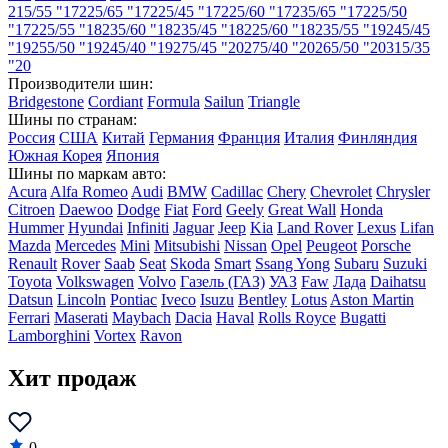
215/55 "17
225/65 "17
225/45 "17
225/60 "17
235/65 "17
225/50
"17
225/55 "18
235/60 "18
235/45 "18
225/60 "18
235/55 "19
245/45
"19
255/50 "19
245/40 "19
275/45 "20
275/40 "20
265/50 "20
315/35
"20
Производители шин:
Bridgestone
Cordiant
Formula
Sailun
Triangle
Шины по странам:
Россия
США
Китай
Германия
Франция
Италия
Финляндия
Южная Корея
Япония
Шины по маркам авто:
Acura
Alfa Romeo
Audi
BMW
Cadillac
Chery
Chevrolet
Chrysler
Citroen
Daewoo
Dodge
Fiat
Ford
Geely
Great Wall
Honda
Hummer
Hyundai
Infiniti
Jaguar
Jeep
Kia
Land Rover
Lexus
Lifan
Mazda
Mercedes
Mini
Mitsubishi
Nissan
Opel
Peugeot
Porsche
Renault
Rover
Saab
Seat
Skoda
Smart
Ssang Yong
Subaru
Suzuki
Toyota
Volkswagen
Volvo
Газель (ГАЗ)
УАЗ
Faw
Лада
Daihatsu
Datsun
Lincoln
Pontiac
Iveco
Isuzu
Bentley
Lotus
Aston Martin
Ferrari
Maserati
Maybach
Dacia
Haval
Rolls Royce
Bugatti
Lamborghini
Vortex
Ravon
Хит продаж
0