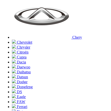
Chery
Chevrolet
Chrysler
Citroën
Cupra
Dacia
Daewoo
Daihatsu
Datsun
Dodge
Dongfeng
DS
Eagle
FAW
Ferrari