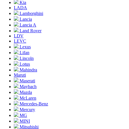
Kia
LADA
Lamborghini
Lancia
Lancia A
Land Rover
LDV
LEVC
Lexus
Lifan
Lincoln
Lotus
Mahindra
Maruti
Maserati
Maybach
Mazda
McLaren
Mercedes-Benz
Mercury
MG
MINI
Mitsubishi