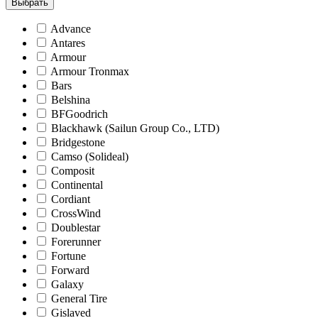
Выбрать
Advance
Antares
Armour
Armour Tronmax
Bars
Belshina
BFGoodrich
Blackhawk (Sailun Group Co., LTD)
Bridgestone
Camso (Solideal)
Composit
Continental
Cordiant
CrossWind
Doublestar
Forerunner
Fortune
Forward
Galaxy
General Tire
Gislaved