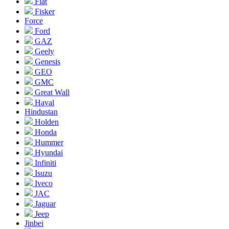
Fiat
Fisker
Force
Ford
GAZ
Geely
Genesis
GEO
GMC
Great Wall
Haval
Hindustan
Holden
Honda
Hummer
Hyundai
Infiniti
Isuzu
Iveco
JAC
Jaguar
Jeep
Jinbei