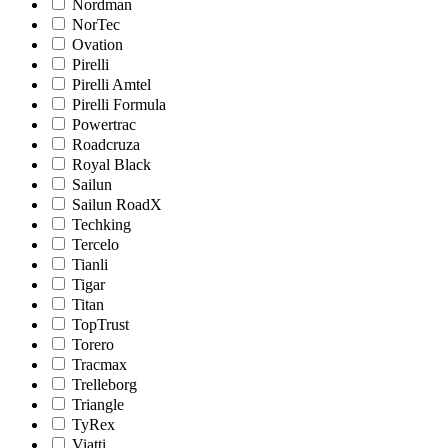
Nordman
NorTec
Ovation
Pirelli
Pirelli Amtel
Pirelli Formula
Powertrac
Roadcruza
Royal Black
Sailun
Sailun RoadX
Techking
Tercelo
Tianli
Tigar
Titan
TopTrust
Torero
Tracmax
Trelleborg
Triangle
TyRex
Viatti