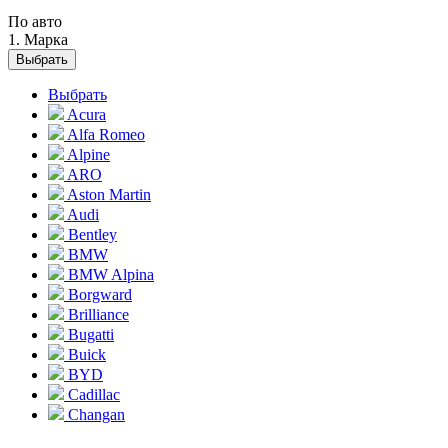
По авто
1. Марка
Выбрать
Выбрать
Acura
Alfa Romeo
Alpine
ARO
Aston Martin
Audi
Bentley
BMW
BMW Alpina
Borgward
Brilliance
Bugatti
Buick
BYD
Cadillac
Changan