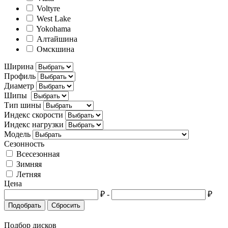
Voltyre
West Lake
Yokohama
Алтайшина
Омскшина
Ширина
Профиль
Диаметр
Шипы
Тип шины
Индекс скорости
Индекс нагрузки
Модель
Сезонность
Всесезонная
Зимняя
Летняя
Цена
₽
-
₽
Подобрать
Сбросить
Подбор дисков