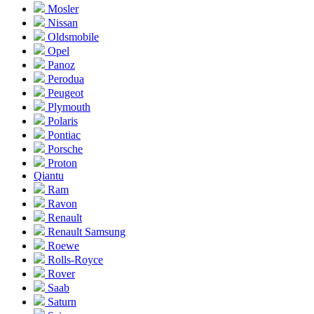
Mosler
Nissan
Oldsmobile
Opel
Panoz
Perodua
Peugeot
Plymouth
Polaris
Pontiac
Porsche
Proton
Qiantu
Ram
Ravon
Renault
Renault Samsung
Roewe
Rolls-Royce
Rover
Saab
Saturn