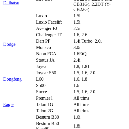
Daihatsu
CB31G), 2.2DT (Y-
CB22G)
Luxio
1.5i
Luxio Facelift
1.5i
Avenger FJ
2.5i
Challenger JT
1.6, 2.6
Dart PF
1.4i Turbo, 2.0i
Dodge
Monaco
3.0i
Neon FCA
1.6EtQ
Stratus JA
2.4i
Joyear
1.8, 1.8T
Joyear S50
1.5, 1.6, 2.0
Dongfeng
L60
1.6, 1.8
S500
1.6
Succe
1.5, 1.6, 2.0
Premier l
All trims
Eagle
Talon 1G
All trims
Talon 2G
All trims
Besturn B30
1.6i
Besturn B50
1.8i
Facelift