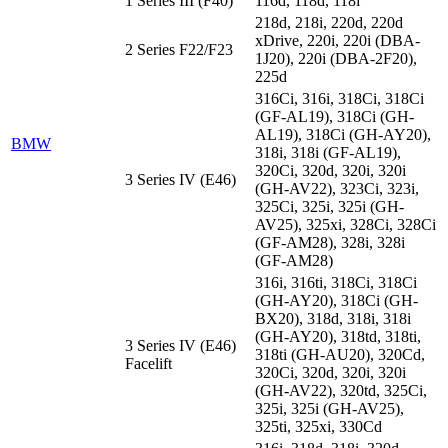
1 Series III (F40)
116d, 118d, 118i
218d, 218i, 220d, 220d
xDrive, 220i, 220i (DBA-
2 Series F22/F23
1J20), 220i (DBA-2F20),
225d
316Ci, 316i, 318Ci, 318Ci
(GF-AL19), 318Ci (GH-
AL19), 318Ci (GH-AY20),
BMW
318i, 318i (GF-AL19),
320Ci, 320d, 320i, 320i
3 Series IV (E46)
(GH-AV22), 323Ci, 323i,
325Ci, 325i, 325i (GH-
AV25), 325xi, 328Ci, 328Ci
(GF-AM28), 328i, 328i
(GF-AM28)
316i, 316ti, 318Ci, 318Ci
(GH-AY20), 318Ci (GH-
BX20), 318d, 318i, 318i
(GH-AY20), 318td, 318ti,
3 Series IV (E46)
318ti (GH-AU20), 320Cd,
Facelift
320Ci, 320d, 320i, 320i
(GH-AV22), 320td, 325Ci,
325i, 325i (GH-AV25),
325ti, 325xi, 330Cd