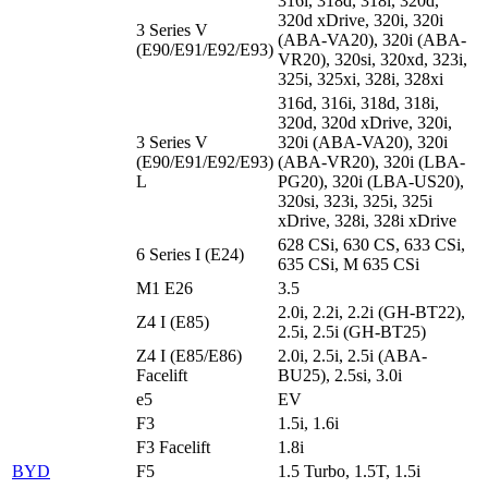
316i, 318d, 318i, 320d,
320d xDrive, 320i, 320i
3 Series V
(ABA-VA20), 320i (ABA-
(E90/E91/E92/E93)
VR20), 320si, 320xd, 323i,
325i, 325xi, 328i, 328xi
316d, 316i, 318d, 318i,
320d, 320d xDrive, 320i,
3 Series V
320i (ABA-VA20), 320i
(E90/E91/E92/E93)
(ABA-VR20), 320i (LBA-
L
PG20), 320i (LBA-US20),
320si, 323i, 325i, 325i
xDrive, 328i, 328i xDrive
628 CSi, 630 CS, 633 CSi,
6 Series I (E24)
635 CSi, M 635 CSi
M1 E26
3.5
2.0i, 2.2i, 2.2i (GH-BT22),
Z4 I (E85)
2.5i, 2.5i (GH-BT25)
Z4 I (E85/E86)
2.0i, 2.5i, 2.5i (ABA-
Facelift
BU25), 2.5si, 3.0i
e5
EV
F3
1.5i, 1.6i
F3 Facelift
1.8i
BYD
F5
1.5 Turbo, 1.5T, 1.5i