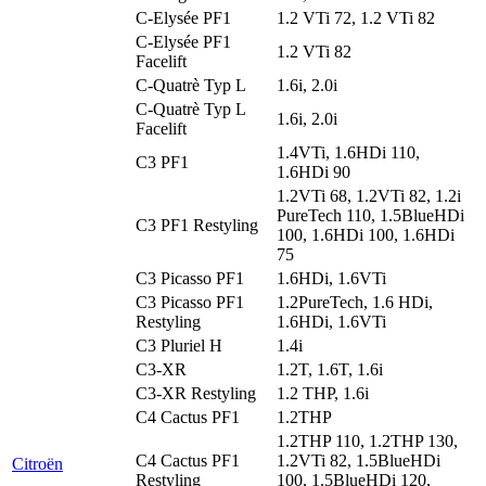
C-Elysée PF1
1.2 VTi 72, 1.2 VTi 82
C-Elysée PF1
1.2 VTi 82
Facelift
C-Quatrè Typ L
1.6i, 2.0i
C-Quatrè Typ L
1.6i, 2.0i
Facelift
1.4VTi, 1.6HDi 110,
C3 PF1
1.6HDi 90
1.2VTi 68, 1.2VTi 82, 1.2i
PureTech 110, 1.5BlueHDi
C3 PF1 Restyling
100, 1.6HDi 100, 1.6HDi
75
C3 Picasso PF1
1.6HDi, 1.6VTi
C3 Picasso PF1
1.2PureTech, 1.6 HDi,
Restyling
1.6HDi, 1.6VTi
C3 Pluriel H
1.4i
C3-XR
1.2T, 1.6T, 1.6i
C3-XR Restyling
1.2 THP, 1.6i
C4 Cactus PF1
1.2THP
1.2THP 110, 1.2THP 130,
C4 Cactus PF1
1.2VTi 82, 1.5BlueHDi
Citroën
Restyling
100, 1.5BlueHDi 120,