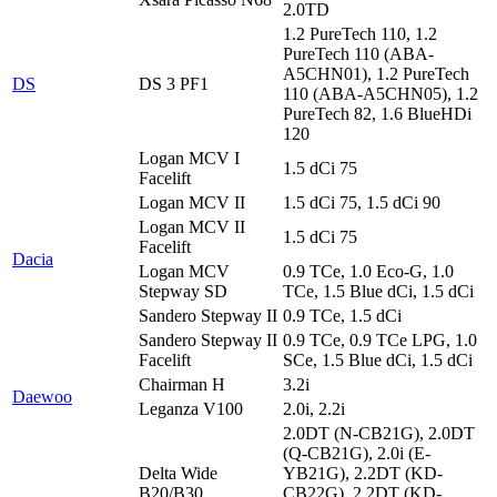
2.0TD
1.2 PureTech 110, 1.2
PureTech 110 (ABA-
A5CHN01), 1.2 PureTech
DS
DS 3 PF1
110 (ABA-A5CHN05), 1.2
PureTech 82, 1.6 BlueHDi
120
Logan MCV I
1.5 dCi 75
Facelift
Logan MCV II
1.5 dCi 75, 1.5 dCi 90
Logan MCV II
1.5 dCi 75
Facelift
Dacia
Logan MCV
0.9 TCe, 1.0 Eco-G, 1.0
Stepway SD
TCe, 1.5 Blue dCi, 1.5 dCi
Sandero Stepway II
0.9 TCe, 1.5 dCi
Sandero Stepway II
0.9 TCe, 0.9 TCe LPG, 1.0
Facelift
SCe, 1.5 Blue dCi, 1.5 dCi
Chairman H
3.2i
Daewoo
Leganza V100
2.0i, 2.2i
2.0DT (N-CB21G), 2.0DT
(Q-CB21G), 2.0i (E-
Delta Wide
YB21G), 2.2DT (KD-
B20/B30
CB22G), 2.2DT (KD-