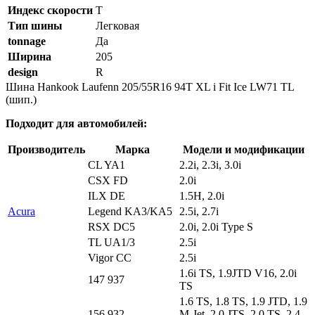
Индекс скорости
T
Тип шины
Легковая
tonnage
Да
Ширина
205
design
R
Шина Hankook Laufenn 205/55R16 94T XL i Fit Ice LW71 TL
(шип.)
Подходит для автомобилей:
Производитель
Марка
Модели и модификации
CL YA1
2.2i, 2.3i, 3.0i
CSX FD
2.0i
ILX DE
1.5H, 2.0i
Acura
Legend KA3/KA5
2.5i, 2.7i
RSX DC5
2.0i, 2.0i Type S
TL UA1/3
2.5i
Vigor CC
2.5i
1.6i TS, 1.9JTD V16, 2.0i
147 937
TS
1.6 TS, 1.8 TS, 1.9 JTD, 1.9
156 932
M-Jet, 2.0 JTS, 2.0 TS, 2.4