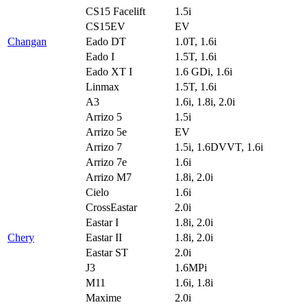
CS15 Facelift
1.5i
CS15EV
EV
Changan
Eado DT
1.0T, 1.6i
Eado I
1.5T, 1.6i
Eado XT I
1.6 GDi, 1.6i
Linmax
1.5T, 1.6i
A3
1.6i, 1.8i, 2.0i
Arrizo 5
1.5i
Arrizo 5e
EV
Arrizo 7
1.5i, 1.6DVVT, 1.6i
Arrizo 7e
1.6i
Arrizo M7
1.8i, 2.0i
Cielo
1.6i
CrossEastar
2.0i
Eastar I
1.8i, 2.0i
Chery
Eastar II
1.8i, 2.0i
Eastar ST
2.0i
J3
1.6MPi
M11
1.6i, 1.8i
Maxime
2.0i