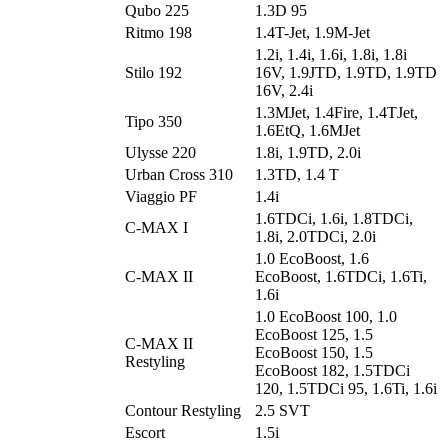
Qubo 225
1.3D 95
Ritmo 198
1.4T-Jet, 1.9M-Jet
1.2i, 1.4i, 1.6i, 1.8i, 1.8i
Stilo 192
16V, 1.9JTD, 1.9TD, 1.9TD
16V, 2.4i
1.3MJet, 1.4Fire, 1.4TJet,
Tipo 350
1.6EtQ, 1.6MJet
Ulysse 220
1.8i, 1.9TD, 2.0i
Urban Cross 310
1.3TD, 1.4 T
Viaggio PF
1.4i
1.6TDCi, 1.6i, 1.8TDCi,
C-MAX I
1.8i, 2.0TDCi, 2.0i
1.0 EcoBoost, 1.6
C-MAX II
EcoBoost, 1.6TDCi, 1.6Ti,
1.6i
1.0 EcoBoost 100, 1.0
EcoBoost 125, 1.5
C-MAX II
EcoBoost 150, 1.5
Restyling
EcoBoost 182, 1.5TDCi
120, 1.5TDCi 95, 1.6Ti, 1.6i
Contour Restyling
2.5 SVT
Escort
1.5i