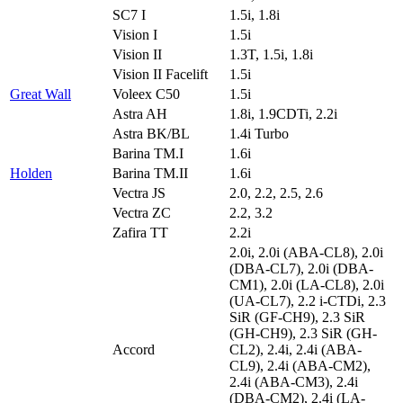
SC7 I
1.5i, 1.8i
Vision I
1.5i
Vision II
1.3T, 1.5i, 1.8i
Vision II Facelift
1.5i
Great Wall
Voleex C50
1.5i
Astra AH
1.8i, 1.9CDTi, 2.2i
Astra BK/BL
1.4i Turbo
Barina TM.I
1.6i
Holden
Barina TM.II
1.6i
Vectra JS
2.0, 2.2, 2.5, 2.6
Vectra ZC
2.2, 3.2
Zafira TT
2.2i
2.0i, 2.0i (ABA-CL8), 2.0i
(DBA-CL7), 2.0i (DBA-
CM1), 2.0i (LA-CL8), 2.0i
(UA-CL7), 2.2 i-CTDi, 2.3
SiR (GF-CH9), 2.3 SiR
(GH-CH9), 2.3 SiR (GH-
Accord
CL2), 2.4i, 2.4i (ABA-
CL9), 2.4i (ABA-CM2),
2.4i (ABA-CM3), 2.4i
(DBA-CM2), 2.4i (LA-