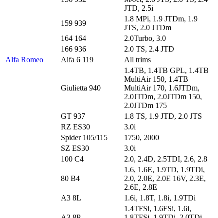
JTD, 2.5i
1.8 MPi, 1.9 JTDm, 1.9
159 939
JTS, 2.0 JTDm
164 164
2.0Turbo, 3.0
166 936
2.0 TS, 2.4 JTD
Alfa Romeo
Alfa 6 119
All trims
1.4TB, 1.4TB GPL, 1.4TB
MultiAir 150, 1.4TB
Giulietta 940
MultiAir 170, 1.6JTDm,
2.0JTDm, 2.0JTDm 150,
2.0JTDm 175
GT 937
1.8 TS, 1.9 JTD, 2.0 JTS
RZ ES30
3.0i
Spider 105/115
1750, 2000
SZ ES30
3.0i
100 C4
2.0, 2.4D, 2.5TDI, 2.6, 2.8
1.6, 1.6E, 1.9TD, 1.9TDi,
80 B4
2.0, 2.0E, 2.0E 16V, 2.3E,
2.6E, 2.8E
A3 8L
1.6i, 1.8T, 1.8i, 1.9TDi
1.4TFSi, 1.6FSi, 1.6i,
A3 8P
1.8TFSi, 1.9TDi, 2.0TDi,