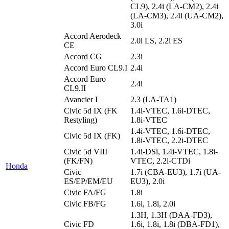
CL9), 2.4i (LA-CM2), 2.4i
(LA-CM3), 2.4i (UA-CM2),
3.0i
Accord Aerodeck
2.0i LS, 2.2i ES
CE
Accord CG
2.3i
Accord Euro CL9.I
2.4i
Accord Euro
2.4i
CL9.II
Avancier I
2.3 (LA-TA1)
Civic 5d IX (FK
1.4i-VTEC, 1.6i-DTEC,
Restyling)
1.8i-VTEC
1.4i-VTEC, 1.6i-DTEC,
Civic 5d IX (FK)
1.8i-VTEC, 2.2i-DTEC
Civic 5d VIII
1.4i-DSi, 1.4i-VTEC, 1.8i-
(FK/FN)
VTEC, 2.2i-CTDi
Honda
Civic
1.7i (CBA-EU3), 1.7i (UA-
ES/EP/EM/EU
EU3), 2.0i
Civic FA/FG
1.8i
Civic FB/FG
1.6i, 1.8i, 2.0i
1.3H, 1.3H (DAA-FD3),
Civic FD
1.6i, 1.8i, 1.8i (DBA-FD1),