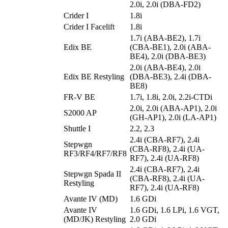
2.0i, 2.0i (DBA-FD2)
Crider I
1.8i
Crider I Facelift
1.8i
1.7i (ABA-BE2), 1.7i
Edix BE
(CBA-BE1), 2.0i (ABA-
BE4), 2.0i (DBA-BE3)
2.0i (ABA-BE4), 2.0i
Edix BE Restyling
(DBA-BE3), 2.4i (DBA-
BE8)
FR-V BE
1.7i, 1.8i, 2.0i, 2.2i-CTDi
2.0i, 2.0i (ABA-AP1), 2.0i
S2000 AP
(GH-AP1), 2.0i (LA-AP1)
Shuttle I
2.2, 2.3
2.4i (CBA-RF7), 2.4i
Stepwgn
(CBA-RF8), 2.4i (UA-
RF3/RF4/RF7/RF8
RF7), 2.4i (UA-RF8)
2.4i (CBA-RF7), 2.4i
Stepwgn Spada II
(CBA-RF8), 2.4i (UA-
Restyling
RF7), 2.4i (UA-RF8)
Avante IV (MD)
1.6 GDi
Avante IV
1.6 GDi, 1.6 LPi, 1.6 VGT,
(MD/JK) Restyling
2.0 GDi