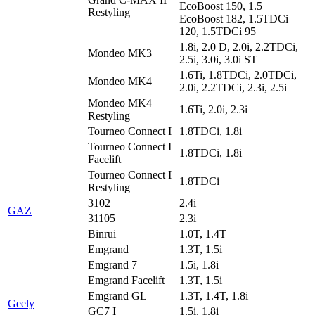
EcoBoost 150, 1.5
Restyling
EcoBoost 182, 1.5TDCi
120, 1.5TDCi 95
1.8i, 2.0 D, 2.0i, 2.2TDCi,
Mondeo MK3
2.5i, 3.0i, 3.0i ST
1.6Ti, 1.8TDCi, 2.0TDCi,
Mondeo MK4
2.0i, 2.2TDCi, 2.3i, 2.5i
Mondeo MK4
1.6Ti, 2.0i, 2.3i
Restyling
Tourneo Connect I
1.8TDCi, 1.8i
Tourneo Connect I
1.8TDCi, 1.8i
Facelift
Tourneo Connect I
1.8TDCi
Restyling
3102
2.4i
GAZ
31105
2.3i
Binrui
1.0T, 1.4T
Emgrand
1.3T, 1.5i
Emgrand 7
1.5i, 1.8i
Emgrand Facelift
1.3T, 1.5i
Emgrand GL
1.3T, 1.4T, 1.8i
Geely
GC7 I
1.5i, 1.8i