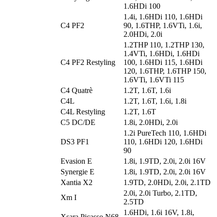
1.6HDi 100
1.4i, 1.6HDi 110, 1.6HDi
C4 PF2
90, 1.6THP, 1.6VTi, 1.6i,
2.0HDi, 2.0i
1.2THP 110, 1.2THP 130,
1.4VTi, 1.6HDi, 1.6HDi
C4 PF2 Restyling
100, 1.6HDi 115, 1.6HDi
120, 1.6THP, 1.6THP 150,
1.6VTi, 1.6VTi 115
C4 Quatrè
1.2T, 1.6T, 1.6i
C4L
1.2T, 1.6T, 1.6i, 1.8i
C4L Restyling
1.2T, 1.6T
C5 DC/DE
1.8i, 2.0HDi, 2.0i
1.2i PureTech 110, 1.6HDi
DS3 PF1
110, 1.6HDi 120, 1.6HDi
90
Evasion E
1.8i, 1.9TD, 2.0i, 2.0i 16V
Synergie E
1.8i, 1.9TD, 2.0i, 2.0i 16V
Xantia X2
1.9TD, 2.0HDi, 2.0i, 2.1TD
2.0i, 2.0i Turbo, 2.1TD,
Xm I
2.5TD
1.6HDi, 1.6i 16V, 1.8i,
Xsara Picasso N68