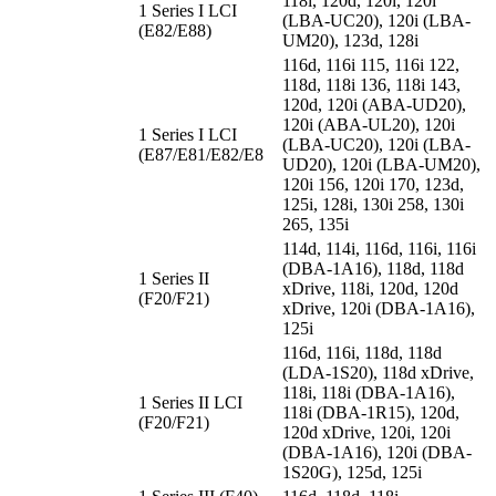
118i, 120d, 120i, 120i
1 Series I LCI
(LBA-UC20), 120i (LBA-
(E82/E88)
UM20), 123d, 128i
116d, 116i 115, 116i 122,
118d, 118i 136, 118i 143,
120d, 120i (ABA-UD20),
120i (ABA-UL20), 120i
1 Series I LCI
(LBA-UC20), 120i (LBA-
(E87/E81/E82/E8
UD20), 120i (LBA-UM20),
120i 156, 120i 170, 123d,
125i, 128i, 130i 258, 130i
265, 135i
114d, 114i, 116d, 116i, 116i
(DBA-1A16), 118d, 118d
1 Series II
xDrive, 118i, 120d, 120d
(F20/F21)
xDrive, 120i (DBA-1A16),
125i
116d, 116i, 118d, 118d
(LDA-1S20), 118d xDrive,
118i, 118i (DBA-1A16),
1 Series II LCI
118i (DBA-1R15), 120d,
(F20/F21)
120d xDrive, 120i, 120i
(DBA-1A16), 120i (DBA-
1S20G), 125d, 125i