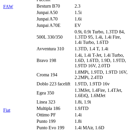
Besturn B70
2.3
FAW
Junpai A50
1.5i
Junpai A70
1.6i
Junpai A70E
EV
0.9i, 0.9i Turbo, 1.3TD 84,
500L 330/350
1.3TD 95, 1.4i, 1.4i Fire,
1.4i Turbo, 1.6TD
Avventura 310
1.3TD, 1.4 T, 1.4i
1.4i, 1.4i T-Jet, 1.4i Turbo,
Bravo 198
1.6D, 1.6TD, 1.9D, 1.9TD,
1.9TD 16V, 2.0TD
1.8MPi, 1.9TD, 1.9TD 16V,
Croma 194
2.2MPi, 2.4TD
Doblo 223 facelift
1.9TD, 1.9TD 16v
1.3MJet, 1.4Fire, 1.4TJet,
Egea 350
1.6EtQ, 1.6MJet
Linea 323
1.8i, 1.9i
Multipla 186
1.9JTD
Fiat
Ottimo PF
1.4i
Punto 199
1.8i
Punto Evo 199
1.4i MAir, 1.6D