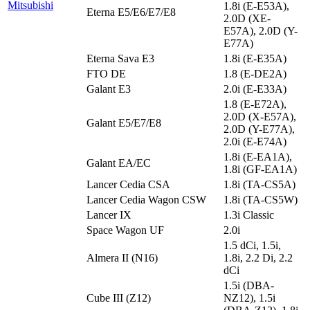
Mitsubishi
1.8i (E-E53A),
Eterna E5/E6/E7/E8
2.0D (XE-
E57A), 2.0D (Y-
E77A)
Eterna Sava E3
1.8i (E-E35A)
FTO DE
1.8 (E-DE2A)
Galant E3
2.0i (E-E33A)
1.8 (E-E72A),
2.0D (X-E57A),
Galant E5/E7/E8
2.0D (Y-E77A),
2.0i (E-E74A)
1.8i (E-EA1A),
Galant EA/EC
1.8i (GF-EA1A)
Lancer Cedia CSA
1.8i (TA-CS5A)
Lancer Cedia Wagon CSW
1.8i (TA-CS5W)
Lancer IX
1.3i Classic
Space Wagon UF
2.0i
1.5 dCi, 1.5i,
Almera II (N16)
1.8i, 2.2 Di, 2.2
dCi
1.5i (DBA-
Cube III (Z12)
NZ12), 1.5i