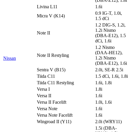
(DBA-Z12), 1.8i
Livina L11
1.6i
0.9 IG-T, 1.0i,
Micra V (K14)
1.5 dCi
1.2 DIG-S, 1.2i,
1.2i Nismo
Note II
(DBA-E12), 1.5
dCi, 1.6i
1.2 Nismo
(DAA-HE12),
Note II Restyling
1.2i Nismo
Nissan
(DBA-E12), 1.6i
Sentra V (B15)
2.0i, SE-R 2.5i
Tiida C11
1.5 dCi, 1.6i, 1.8i
Tiida C11 Restyling
1.6i, 1.8i
Versa I
1.8i
Versa II
1.6i
Versa II Facelift
1.0i, 1.6i
Versa Note
1.6i
Versa Note Facelift
1.6i
Wingroad II (Y11)
2.0i (WRY11)
1.5i (DBA-