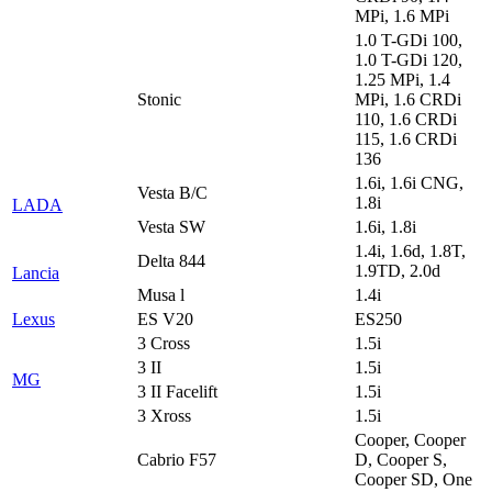
MPi, 1.6 MPi
1.0 T-GDi 100,
1.0 T-GDi 120,
1.25 MPi, 1.4
Stonic
MPi, 1.6 CRDi
110, 1.6 CRDi
115, 1.6 CRDi
136
1.6i, 1.6i CNG,
Vesta B/C
1.8i
LADA
Vesta SW
1.6i, 1.8i
1.4i, 1.6d, 1.8T,
Delta 844
1.9TD, 2.0d
Lancia
Musa l
1.4i
Lexus
ES V20
ES250
3 Cross
1.5i
3 II
1.5i
MG
3 II Facelift
1.5i
3 Xross
1.5i
Cooper, Cooper
Cabrio F57
D, Cooper S,
Cooper SD, One