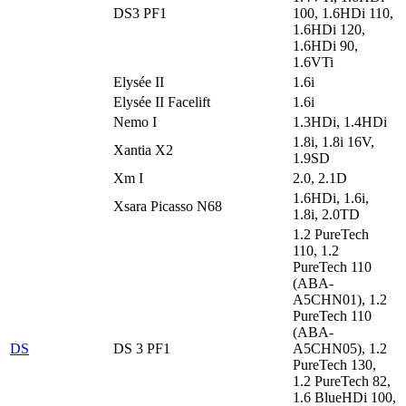
DS3 PF1
100, 1.6HDi 110,
1.6HDi 120,
1.6HDi 90,
1.6VTi
Elysée II
1.6i
Elysée II Facelift
1.6i
Nemo I
1.3HDi, 1.4HDi
1.8i, 1.8i 16V,
Xantia X2
1.9SD
Xm I
2.0, 2.1D
1.6HDi, 1.6i,
Xsara Picasso N68
1.8i, 2.0TD
1.2 PureTech
110, 1.2
PureTech 110
(ABA-
A5CHN01), 1.2
PureTech 110
(ABA-
DS
DS 3 PF1
A5CHN05), 1.2
PureTech 130,
1.2 PureTech 82,
1.6 BlueHDi 100,