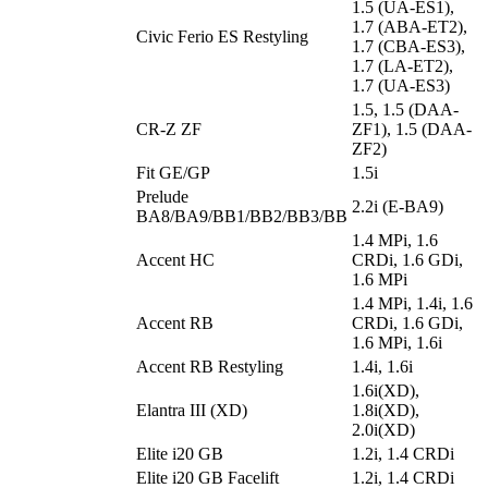
1.5 (UA-ES1),
1.7 (ABA-ET2),
Civic Ferio ES Restyling
1.7 (CBA-ES3),
1.7 (LA-ET2),
1.7 (UA-ES3)
1.5, 1.5 (DAA-
CR-Z ZF
ZF1), 1.5 (DAA-
ZF2)
Fit GE/GP
1.5i
Prelude
2.2i (E-BA9)
BA8/BA9/BB1/BB2/BB3/BB
1.4 MPi, 1.6
Accent HC
CRDi, 1.6 GDi,
1.6 MPi
1.4 MPi, 1.4i, 1.6
Accent RB
CRDi, 1.6 GDi,
1.6 MPi, 1.6i
Accent RB Restyling
1.4i, 1.6i
1.6i(XD),
Elantra III (XD)
1.8i(XD),
2.0i(XD)
Elite i20 GB
1.2i, 1.4 CRDi
Elite i20 GB Facelift
1.2i, 1.4 CRDi