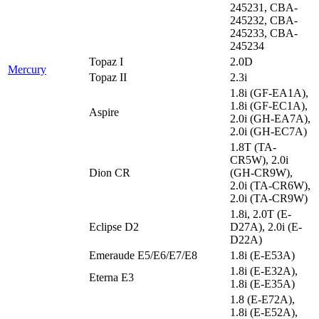
245231, CBA-
245232, CBA-
245233, CBA-
245234
Topaz I
2.0D
Mercury
Topaz II
2.3i
1.8i (GF-EA1A),
1.8i (GF-EC1A),
Aspire
2.0i (GH-EA7A),
2.0i (GH-EC7A)
1.8T (TA-
CR5W), 2.0i
Dion CR
(GH-CR9W),
2.0i (TA-CR6W),
2.0i (TA-CR9W)
1.8i, 2.0T (E-
Eclipse D2
D27A), 2.0i (E-
D22A)
Emeraude E5/E6/E7/E8
1.8i (E-E53A)
1.8i (E-E32A),
Eterna E3
1.8i (E-E35A)
1.8 (E-E72A),
1.8i (E-E52A),