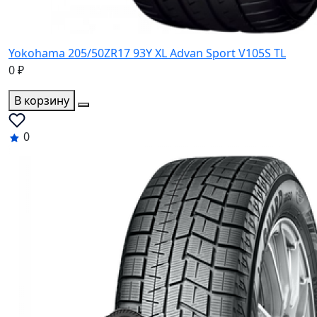
Yokohama 205/50ZR17 93Y XL Advan Sport V105S TL
0 ₽
В корзину
0