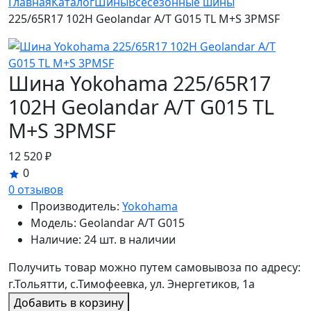
Главная
Каталог
Шины
Всесезонные шины
225/65R17 102H Geolandar A/T G015 TL M+S 3PMSF
Шина Yokohama 225/65R17
102H Geolandar A/T G015 TL
M+S 3PMSF
12 520 ₽
0
0 отзывов
Производитель:
Yokohama
Модель:
Geolandar A/T G015
Наличие:
24 шт. в наличии
Получить товар можно путем самовывоза по адресу:
г.Тольятти, с.Тимофеевка, ул. Энергетиков, 1а
Добавить в корзину