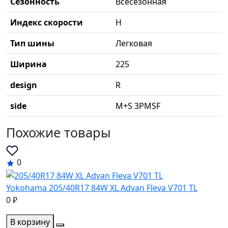
Сезонность
Всесезонная
Индекс скорости
H
Тип шины
Легковая
Ширина
225
design
R
side
M+S 3PMSF
Похожие товары
0
Yokohama 205/40R17 84W XL Advan Fleva V701 TL
0 ₽
В корзину