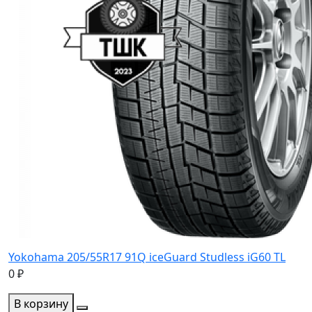
Yokohama 205/55R17 91Q iceGuard Studless iG60 TL
0 ₽
В корзину