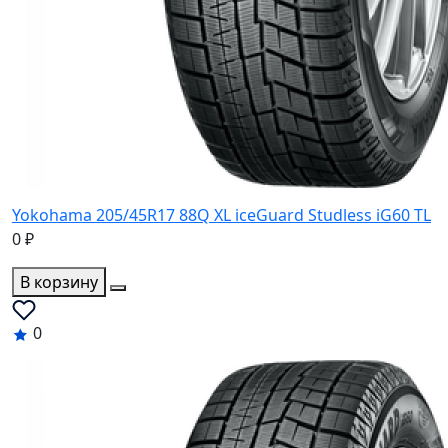
Yokohama 205/45R17 88Q XL iceGuard Studless iG60 TL
0 ₽
В корзину
0