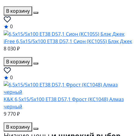
В корзину
0
iFree 6,5x15/5x100 ET38 D57,1 Сион (КС1055) Блэк Джек
8 030 ₽
В корзину
0
K&K 6,5x15/5x100 ET38 D57,1 Фрост (КС1048) Алмаз
черный
9 770 ₽
В корзину
Низкие цены
и широкий выбор