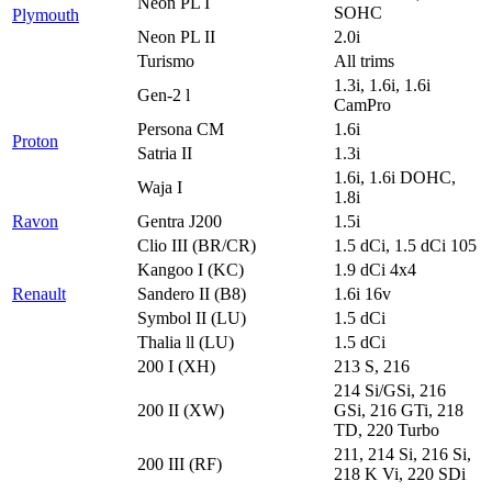
Neon PL I
SOHC
Plymouth
Neon PL II
2.0i
Turismo
All trims
1.3i, 1.6i, 1.6i
Gen-2 l
CamPro
Persona CM
1.6i
Proton
Satria II
1.3i
1.6i, 1.6i DOHC,
Waja I
1.8i
Ravon
Gentra J200
1.5i
Clio III (BR/CR)
1.5 dCi, 1.5 dCi 105
Kangoo I (KC)
1.9 dCi 4x4
Renault
Sandero II (B8)
1.6i 16v
Symbol II (LU)
1.5 dCi
Thalia ll (LU)
1.5 dCi
200 I (XH)
213 S, 216
214 Si/GSi, 216
200 II (XW)
GSi, 216 GTi, 218
TD, 220 Turbo
211, 214 Si, 216 Si,
200 III (RF)
218 K Vi, 220 SDi