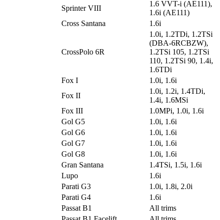
1.6 VVT-i (AE111),
Sprinter VIII
1.6i (AE111)
Cross Santana
1.6i
1.0i, 1.2TDi, 1.2TSi
(DBA-6RCBZW),
CrossPolo 6R
1.2TSi 105, 1.2TSi
110, 1.2TSi 90, 1.4i,
1.6TDi
Fox I
1.0i, 1.6i
1.0i, 1.2i, 1.4TDi,
Fox II
1.4i, 1.6MSi
Fox III
1.0MPi, 1.0i, 1.6i
Gol G5
1.0i, 1.6i
Gol G6
1.0i, 1.6i
Gol G7
1.0i, 1.6i
Gol G8
1.0i, 1.6i
Gran Santana
1.4TSi, 1.5i, 1.6i
Lupo
1.6i
Parati G3
1.0i, 1.8i, 2.0i
Parati G4
1.6i
Passat B1
All trims
Passat B1 Facelift
All trims