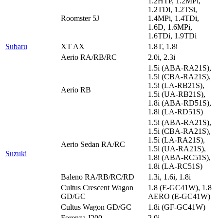
1.2HTP, 1.2MPi,
1.2TDi, 1.2TSi,
Roomster 5J
1.4MPi, 1.4TDi,
1.6D, 1.6MPi,
1.6TDi, 1.9TDi
Subaru
XT AX
1.8T, 1.8i
Aerio RA/RB/RC
2.0i, 2.3i
1.5i (ABA-RA21S),
1.5i (CBA-RA21S),
1.5i (LA-RB21S),
Aerio RB
1.5i (UA-RB21S),
1.8i (ABA-RD51S),
1.8i (LA-RD51S)
1.5i (ABA-RA21S),
1.5i (CBA-RA21S),
1.5i (LA-RA21S),
Aerio Sedan RA/RC
1.5i (UA-RA21S),
Suzuki
1.8i (ABA-RC51S),
1.8i (LA-RC51S)
Baleno RA/RB/RC/RD
1.3i, 1.6i, 1.8i
Cultus Crescent Wagon
1.8 (E-GC41W), 1.8
GD/GC
AERO (E-GC41W)
Cultus Wagon GD/GC
1.8i (GF-GC41W)
Forenza J200
2.0i