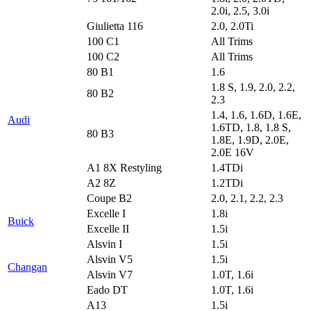
2.0i, 2.5, 3.0i
Giulietta 116
2.0, 2.0Ti
100 C1
All Trims
100 C2
All Trims
80 B1
1.6
1.8 S, 1.9, 2.0, 2.2,
80 B2
2.3
1.4, 1.6, 1.6D, 1.6E,
Audi
1.6TD, 1.8, 1.8 S,
80 B3
1.8E, 1.9D, 2.0E,
2.0E 16V
A1 8X Restyling
1.4TDi
A2 8Z
1.2TDi
Coupe B2
2.0, 2.1, 2.2, 2.3
Excelle I
1.8i
Buick
Excelle II
1.5i
Alsvin I
1.5i
Alsvin V5
1.5i
Changan
Alsvin V7
1.0T, 1.6i
Eado DT
1.0T, 1.6i
A13
1.5i