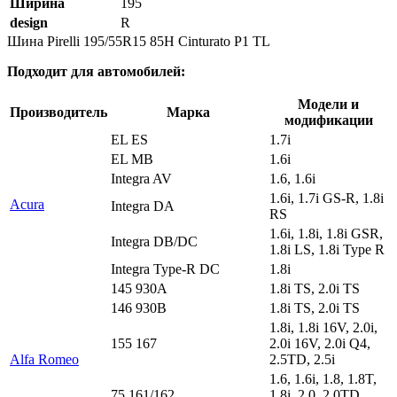
Ширина
195
design
R
Шина Pirelli 195/55R15 85H Cinturato P1 TL
Подходит для автомобилей:
Модели и
Производитель
Марка
модификации
EL ES
1.7i
EL MB
1.6i
Integra AV
1.6, 1.6i
1.6i, 1.7i GS-R, 1.8i
Acura
Integra DA
RS
1.6i, 1.8i, 1.8i GSR,
Integra DB/DC
1.8i LS, 1.8i Type R
Integra Type-R DC
1.8i
145 930A
1.8i TS, 2.0i TS
146 930B
1.8i TS, 2.0i TS
1.8i, 1.8i 16V, 2.0i,
155 167
2.0i 16V, 2.0i Q4,
Alfa Romeo
2.5TD, 2.5i
1.6, 1.6i, 1.8, 1.8T,
75 161/162
1.8i, 2.0, 2.0TD,