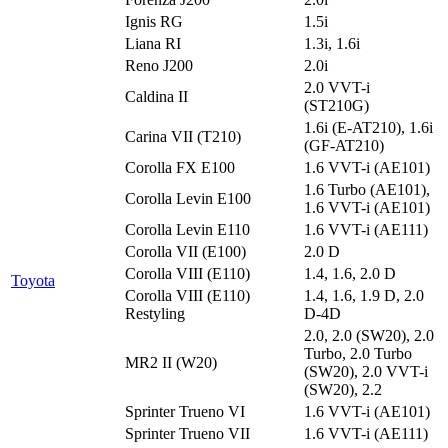
Ignis RG
1.5i
Liana RI
1.3i, 1.6i
Reno J200
2.0i
2.0 VVT-i
Caldina II
(ST210G)
1.6i (E-AT210), 1.6i
Carina VII (T210)
(GF-AT210)
Corolla FX E100
1.6 VVT-i (AE101)
1.6 Turbo (AE101),
Corolla Levin E100
1.6 VVT-i (AE101)
Corolla Levin E110
1.6 VVT-i (AE111)
Corolla VII (E100)
2.0 D
Corolla VIII (E110)
1.4, 1.6, 2.0 D
Toyota
Corolla VIII (E110)
1.4, 1.6, 1.9 D, 2.0
Restyling
D-4D
2.0, 2.0 (SW20), 2.0
Turbo, 2.0 Turbo
MR2 II (W20)
(SW20), 2.0 VVT-i
(SW20), 2.2
Sprinter Trueno VI
1.6 VVT-i (AE101)
Sprinter Trueno VII
1.6 VVT-i (AE111)