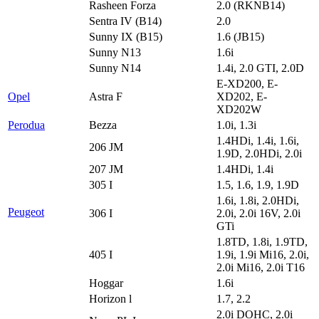
Rasheen Forza
2.0 (RKNB14)
Sentra IV (B14)
2.0
Sunny IX (B15)
1.6 (JB15)
Sunny N13
1.6i
Sunny N14
1.4i, 2.0 GTI, 2.0D
E-XD200, E-
Opel
Astra F
XD202, E-
XD202W
Perodua
Bezza
1.0i, 1.3i
1.4HDi, 1.4i, 1.6i,
206 JM
1.9D, 2.0HDi, 2.0i
207 JM
1.4HDi, 1.4i
305 I
1.5, 1.6, 1.9, 1.9D
1.6i, 1.8i, 2.0HDi,
Peugeot
306 I
2.0i, 2.0i 16V, 2.0i
GTi
1.8TD, 1.8i, 1.9TD,
405 I
1.9i, 1.9i Mi16, 2.0i,
2.0i Mi16, 2.0i T16
Hoggar
1.6i
Horizon l
1.7, 2.2
2.0i DOHC, 2.0i