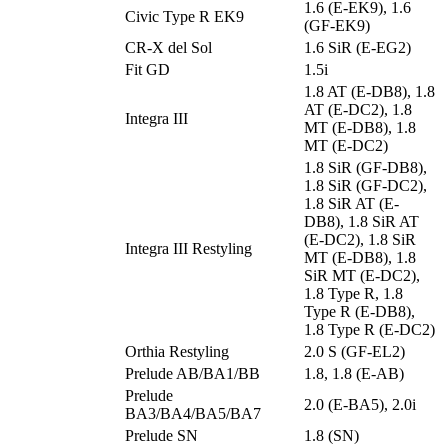
1.6 (E-EK9), 1.6
Civic Type R EK9
(GF-EK9)
CR-X del Sol
1.6 SiR (E-EG2)
Fit GD
1.5i
1.8 AT (E-DB8), 1.8
AT (E-DC2), 1.8
Integra III
MT (E-DB8), 1.8
MT (E-DC2)
1.8 SiR (GF-DB8),
1.8 SiR (GF-DC2),
1.8 SiR AT (E-
DB8), 1.8 SiR AT
(E-DC2), 1.8 SiR
Integra III Restyling
MT (E-DB8), 1.8
SiR MT (E-DC2),
1.8 Type R, 1.8
Type R (E-DB8),
1.8 Type R (E-DC2)
Orthia Restyling
2.0 S (GF-EL2)
Prelude AB/BA1/BB
1.8, 1.8 (E-AB)
Prelude
2.0 (E-BA5), 2.0i
BA3/BA4/BA5/BA7
Prelude SN
1.8 (SN)