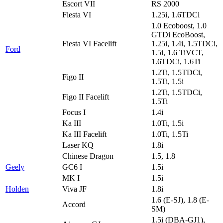
Escort VII
RS 2000
Fiesta VI
1.25i, 1.6TDCi
1.0 Ecoboost, 1.0
GTDi EcoBoost,
Fiesta VI Facelift
1.25i, 1.4i, 1.5TDCi,
Ford
1.5i, 1.6 TiVCT,
1.6TDCi, 1.6Ti
1.2Ti, 1.5TDCi,
Figo II
1.5Ti, 1.5i
1.2Ti, 1.5TDCi,
Figo II Facelift
1.5Ti
Focus I
1.4i
Ka III
1.0Ti, 1.5i
Ka III Facelift
1.0Ti, 1.5Ti
Laser KQ
1.8i
Chinese Dragon
1.5, 1.8
Geely
GC6 I
1.5i
MK I
1.5i
Holden
Viva JF
1.8i
1.6 (E-SJ), 1.8 (E-
Accord
SM)
1.5i (DBA-GJ1),