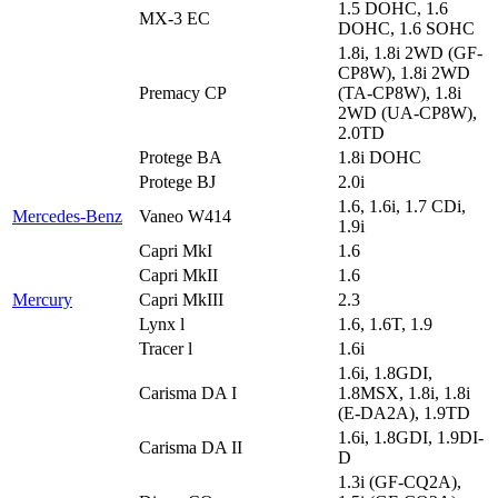
1.5 DOHC, 1.6
MX-3 EC
DOHC, 1.6 SOHC
1.8i, 1.8i 2WD (GF-
CP8W), 1.8i 2WD
Premacy CP
(TA-CP8W), 1.8i
2WD (UA-CP8W),
2.0TD
Protege BA
1.8i DOHC
Protege BJ
2.0i
1.6, 1.6i, 1.7 CDi,
Mercedes-Benz
Vaneo W414
1.9i
Capri MkI
1.6
Capri MkII
1.6
Mercury
Capri MkIII
2.3
Lynx l
1.6, 1.6T, 1.9
Tracer l
1.6i
1.6i, 1.8GDI,
Carisma DA I
1.8MSX, 1.8i, 1.8i
(E-DA2A), 1.9TD
1.6i, 1.8GDI, 1.9DI-
Carisma DA II
D
1.3i (GF-CQ2A),