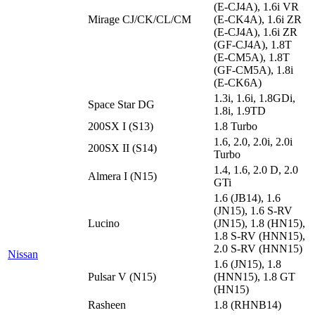
(E-CJ4A), 1.6i VR
Mirage CJ/CK/CL/CM
(E-CK4A), 1.6i ZR
(E-CJ4A), 1.6i ZR
(GF-CJ4A), 1.8T
(E-CM5A), 1.8T
(GF-CM5A), 1.8i
(E-CK6A)
1.3i, 1.6i, 1.8GDi,
Space Star DG
1.8i, 1.9TD
200SX I (S13)
1.8 Turbo
1.6, 2.0, 2.0i, 2.0i
200SX II (S14)
Turbo
1.4, 1.6, 2.0 D, 2.0
Almera I (N15)
GTi
1.6 (JB14), 1.6
(JN15), 1.6 S-RV
Lucino
(JN15), 1.8 (HN15),
1.8 S-RV (HNN15),
2.0 S-RV (HNN15)
Nissan
1.6 (JN15), 1.8
Pulsar V (N15)
(HNN15), 1.8 GT
(HN15)
Rasheen
1.8 (RHNB14)