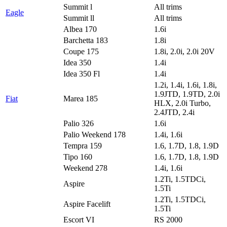
Summit l
All trims
Eagle
Summit ll
All trims
Albea 170
1.6i
Barchetta 183
1.8i
Coupe 175
1.8i, 2.0i, 2.0i 20V
Idea 350
1.4i
Idea 350 Fl
1.4i
1.2i, 1.4i, 1.6i, 1.8i,
1.9JTD, 1.9TD, 2.0i
Fiat
Marea 185
HLX, 2.0i Turbo,
2.4JTD, 2.4i
Palio 326
1.6i
Palio Weekend 178
1.4i, 1.6i
Tempra 159
1.6, 1.7D, 1.8, 1.9D
Tipo 160
1.6, 1.7D, 1.8, 1.9D
Weekend 278
1.4i, 1.6i
1.2Ti, 1.5TDCi,
Aspire
1.5Ti
1.2Ti, 1.5TDCi,
Aspire Facelift
1.5Ti
Escort VI
RS 2000