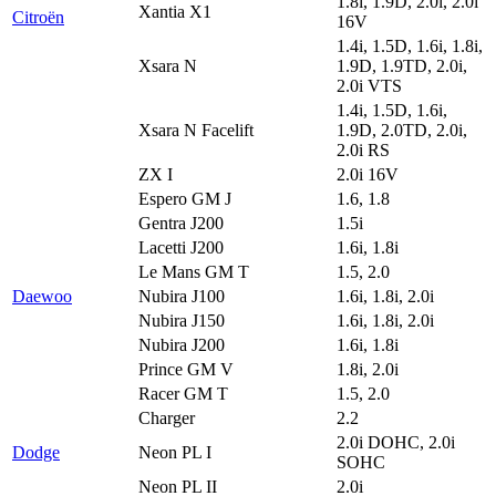
1.8i, 1.9D, 2.0i, 2.0i
Xantia X1
Citroën
16V
1.4i, 1.5D, 1.6i, 1.8i,
Xsara N
1.9D, 1.9TD, 2.0i,
2.0i VTS
1.4i, 1.5D, 1.6i,
Xsara N Facelift
1.9D, 2.0TD, 2.0i,
2.0i RS
ZX I
2.0i 16V
Espero GM J
1.6, 1.8
Gentra J200
1.5i
Lacetti J200
1.6i, 1.8i
Le Mans GM T
1.5, 2.0
Daewoo
Nubira J100
1.6i, 1.8i, 2.0i
Nubira J150
1.6i, 1.8i, 2.0i
Nubira J200
1.6i, 1.8i
Prince GM V
1.8i, 2.0i
Racer GM T
1.5, 2.0
Charger
2.2
2.0i DOHC, 2.0i
Dodge
Neon PL I
SOHC
Neon PL II
2.0i