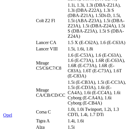
1.1i, 1.3i, 1.3i (DBA-Z21A),
1.3i (DBA-Z22A), 1.3i S
(DBA-Z21A), 1.5Di-D, 1.5i,
Colt Z2 Fl
1.5i (ABA-Z23A), 1.5i (DBA-
Z23A), 1.5i (DBA-Z24A), 1.5i
S (DBA-Z23A), 1.5i S (DBA-
Z24A)
Lancer CA
1.5 X (E-C62A), 1.6 (E-C63A)
Lancer VIII
1.5i, 1.6i, 1.8i
1.6 (E-C53A), 1.6 (E-C63A),
1.6 (E-C73A), 1.6R (E-C63A),
Mirage
1.6R (E-C73A), 1.6R (E-
C5/C6/C7/C8
C83A), 1.6T (E-C73A), 1.6T
(E-C83A)
1.5i (E-CB3A), 1.5i (E-CC3A),
1.5i (E-CD3A), 1.6i (E-
Mirage
CA4A), 1.6i (E-CC4A), 1.6i
CA/CB/CD/CC
Cyborg (E-CA4A), 1.6i
Cyborg (E-CB4A)
1.0i, 1.0i Twinport, 1.2i, 1.3
Corsa C
CDTi, 1.4i, 1.7 DTi
Opel
Tigra A
1.4i, 1.6i
Alza
1.5i