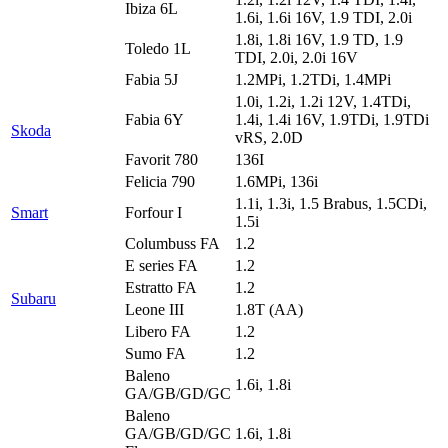
Ibiza 6L
1.6i, 1.6i 16V, 1.9 TDI, 2.0i
1.8i, 1.8i 16V, 1.9 TD, 1.9
Toledo 1L
TDI, 2.0i, 2.0i 16V
Fabia 5J
1.2MPi, 1.2TDi, 1.4MPi
1.0i, 1.2i, 1.2i 12V, 1.4TDi,
Fabia 6Y
1.4i, 1.4i 16V, 1.9TDi, 1.9TDi
Skoda
vRS, 2.0D
Favorit 780
136I
Felicia 790
1.6MPi, 136i
1.1i, 1.3i, 1.5 Brabus, 1.5CDi,
Smart
Forfour I
1.5i
Columbuss FA
1.2
E series FA
1.2
Estratto FA
1.2
Subaru
Leone III
1.8T (AA)
Libero FA
1.2
Sumo FA
1.2
Baleno
1.6i, 1.8i
GA/GB/GD/GC
Baleno
GA/GB/GD/GC
1.6i, 1.8i