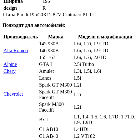
Ширина
195
design
R
Шина Pirelli 195/50R15 82V Cinturato P1 TL
Подходит для автомобилей:
Производитель
Марка
Модели и модификации
145 930A
1.6i, 1.7i, 1.9JTD
Alfa Romeo
146 930B
1.6i, 1.7i, 1.9JTD
155 167
1.6i, 1.7i, 2.0TD
Alpine
GTA I
2.5i Turbo
Chery
Amulet
1.3i, 1.5i, 1.6i
Lanos
1.5i
Spark GT M300
1.2i
Spark GT M300
Chevrolet
1.2i
Facelift
Spark M300
1.2i
Facelift
1.1, 1.4, 1.5, 1.6, 1.7D, 1.7TD,
Bx I
1.9, 1.9D
C1 AB10
1.4HDi
C1 AB40
1.2 VTi 82