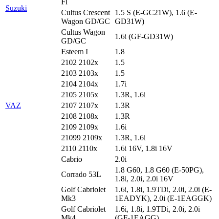
Fl
Suzuki
Cultus Crescent
1.5 S (E-GC21W), 1.6 (E-
Wagon GD/GC
GD31W)
Cultus Wagon
1.6i (GF-GD31W)
GD/GC
Esteem I
1.8
2102 2102x
1.5
2103 2103x
1.5
2104 2104x
1.7i
2105 2105x
1.3R, 1.6i
VAZ
2107 2107x
1.3R
2108 2108x
1.3R
2109 2109x
1.6i
21099 2109x
1.3R, 1.6i
2110 2110x
1.6i 16V, 1.8i 16V
Cabrio
2.0i
1.8 G60, 1.8 G60 (E-50PG),
Corrado 53L
1.8i, 2.0i, 2.0i 16V
Golf Cabriolet
1.6i, 1.8i, 1.9TDi, 2.0i, 2.0i (E-
Mk3
1EADYK), 2.0i (E-1EAGGK)
Golf Cabriolet
1.6i, 1.8i, 1.9TDi, 2.0i, 2.0i
Mk4
(GF-1EAGG)