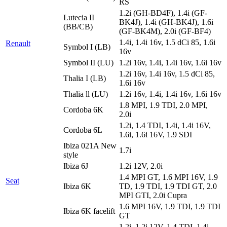
RS
1.2i (GH-BD4F), 1.4i (GF-
Lutecia II
BK4J), 1.4i (GH-BK4J), 1.6i
(BB/CB)
(GF-BK4M), 2.0i (GF-BF4)
1.4i, 1.4i 16v, 1.5 dCi 85, 1.6i
Renault
Symbol I (LB)
16v
Symbol II (LU)
1.2i 16v, 1.4i, 1.4i 16v, 1.6i 16v
1.2i 16v, 1.4i 16v, 1.5 dCi 85,
Thalia I (LB)
1.6i 16v
Thalia ll (LU)
1.2i 16v, 1.4i, 1.4i 16v, 1.6i 16v
1.8 MPI, 1.9 TDI, 2.0 MPI,
Cordoba 6K
2.0i
1.2i, 1.4 TDI, 1.4i, 1.4i 16V,
Cordoba 6L
1.6i, 1.6i 16V, 1.9 SDI
Ibiza 021A New
1.7i
style
Ibiza 6J
1.2i 12V, 2.0i
1.4 MPI GT, 1.6 MPI 16V, 1.9
Seat
Ibiza 6K
TD, 1.9 TDI, 1.9 TDI GT, 2.0
MPI GTI, 2.0i Cupra
1.6 MPI 16V, 1.9 TDI, 1.9 TDI
Ibiza 6K facelift
GT
1.2i, 1.2i 12V, 1.4 TDI, 1.4i,