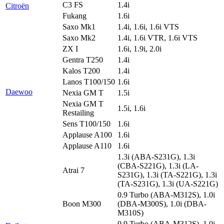
C3 FS
1.4i
Citroën
Fukang
1.6i
Saxo Mk1
1.4i, 1.6i, 1.6i VTS
Saxo Mk2
1.4i, 1.6i VTR, 1.6i VTS
ZX I
1.6i, 1.9i, 2.0i
Gentra T250
1.4i
Kalos T200
1.4i
Lanos T100/150
1.6i
Daewoo
Nexia GM T
1.5i
Nexia GM T
1.5i, 1.6i
Restailing
Sens T100/150
1.6i
Applause A100
1.6i
Applause A110
1.6i
1.3i (ABA-S231G), 1.3i
(CBA-S221G), 1.3i (LA-
Atrai 7
S231G), 1.3i (TA-S221G), 1.3i
(TA-S231G), 1.3i (UA-S221G)
0.9 Turbo (ABA-M312S), 1.0i
Boon M300
(DBA-M300S), 1.0i (DBA-
M310S)
0.9 Turbo (ABA-M312S), 1.0i