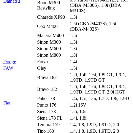
Daihatsu
Boon M300
(DBA-M300S), 1.0i (DBA-
Restyling
M310S)
Charade XP90
1.3i
1.5i (CBA-M402S), 1.5i
Coo M400
(DBA-M402S)
Materia M400
1.5i
Sirion M300
1.3i
Sirion M600
1.3i
Sirion M800
1.3i
Dodge
Forza
1.4i
FAW
Oley
1.5i
1.2i, 1.4i, 1.6i, 1.8i GT, 1.9D,
Brava 182
1.9TD, 1.9TD GT
1.2i, 1.4i, 1.6i, 1.8i GT, 1.9D,
Bravo 182
1.9TD, 1.9TD GT, 2.0i HGT
Palio 178
1.4i, 1.5i, 1.6i, 1.7D, 1.8i, 1.9D
Fiat
Punto 176
1.2i 16V
Siena 178
1.2i, 1.6i
Siena 178 FL
1.4i, 1.8i
Tempra 159
1.4, 1.8, 1.9D, 1.9TD, 2.0
Tipo 160
1.4, 1.8, 1.9D, 1.9TD, 2.0