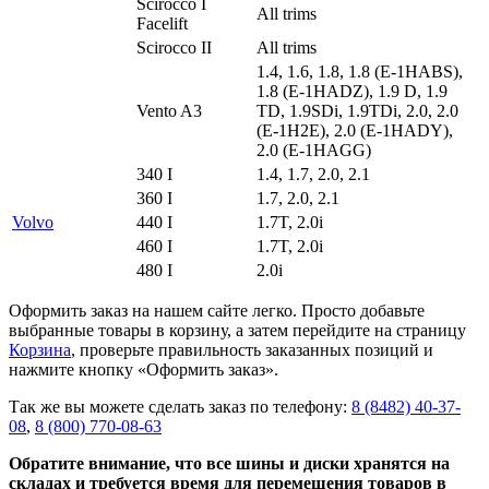
Scirocco I
All trims
Facelift
Scirocco II
All trims
1.4, 1.6, 1.8, 1.8 (E-1HABS),
1.8 (E-1HADZ), 1.9 D, 1.9
Vento A3
TD, 1.9SDi, 1.9TDi, 2.0, 2.0
(E-1H2E), 2.0 (E-1HADY),
2.0 (E-1HAGG)
340 I
1.4, 1.7, 2.0, 2.1
360 I
1.7, 2.0, 2.1
Volvo
440 I
1.7T, 2.0i
460 I
1.7T, 2.0i
480 I
2.0i
Оформить заказ на нашем сайте легко. Просто добавьте
выбранные товары в корзину, а затем перейдите на страницу
Корзина
, проверьте правильность заказанных позиций и
нажмите кнопку «Оформить заказ».
Так же вы можете сделать заказ по телефону:
8 (8482) 40-37-
08
,
8 (800) 770-08-63
Обратите внимание, что все шины и диски хранятся на
складах и требуется время для перемещения товаров в