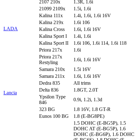
2107 210x
1.3R, 1.6i
21099 2109x
1.5i, 1.6i
Kalina 111x
1.4i, 1.6i, 1.6i 16V
Kalina 219x
1.6i 106
LADA
Kalina Cross
1.6i, 1.6i 16V
Kalina Sport I
1.4i, 1.6i
Kalina Sport II
1.6i 106, 1.6i 114, 1.6i 118
Priora 217x
1.6i
Priora 217x
1.6i, 1.6i 16V
Restyling
Samara 210x
1.5i 16V
Samara 211x
1.6i, 1.6i 16V
Dedra 835
All trims
Delta 836
1.8GT, 2.0T
Lancia
Ypsilon Type
0.9i, 1.2i, 1.3d
846
323 BG
1.8 16V, 1.8 GT-R
Eunos 100 BG
1.8 (E-BG8PE)
1.5 DOHC (E-BG5P), 1.5
DOHC AT (E-BG5P), 1.6
DOHC (E-BG6P), 1.6 DOHC
(E-BG6S), 1.8 DOHC (E-