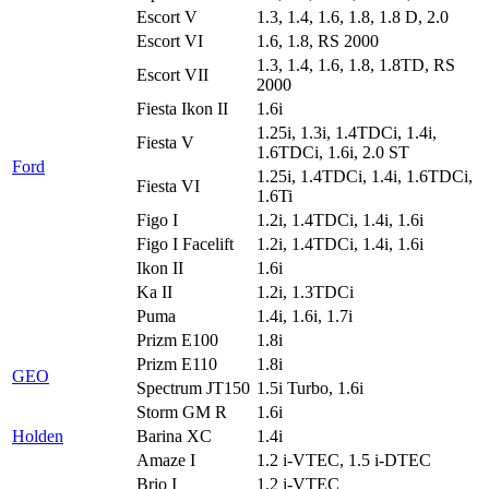
Escort V
1.3, 1.4, 1.6, 1.8, 1.8 D, 2.0
Escort VI
1.6, 1.8, RS 2000
1.3, 1.4, 1.6, 1.8, 1.8TD, RS
Escort VII
2000
Fiesta Ikon II
1.6i
1.25i, 1.3i, 1.4TDCi, 1.4i,
Fiesta V
1.6TDCi, 1.6i, 2.0 ST
Ford
1.25i, 1.4TDCi, 1.4i, 1.6TDCi,
Fiesta VI
1.6Ti
Figo I
1.2i, 1.4TDCi, 1.4i, 1.6i
Figo I Facelift
1.2i, 1.4TDCi, 1.4i, 1.6i
Ikon II
1.6i
Ka II
1.2i, 1.3TDCi
Puma
1.4i, 1.6i, 1.7i
Prizm E100
1.8i
Prizm E110
1.8i
GEO
Spectrum JT150
1.5i Turbo, 1.6i
Storm GM R
1.6i
Holden
Barina XC
1.4i
Amaze I
1.2 i-VTEC, 1.5 i-DTEC
Brio I
1.2 i-VTEC