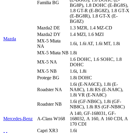
Familia BG
BG8P), 1.8 DOHC (E-BG8S),
1.8 GT-R (E-BG8Z), 1.8 GT-X
(E-BG8R), 1.8 GT-X (E-
BG8Z)
Mazda2 DE
1.3 MZR, 1.4 MZ-CD
Mazda2 DY
1.4 MZI, 1.6 MZI
Mazda
MX-5 Miata
1.6i, 1.6i AT, 1.6i MT, 1.8i
NA
MX-5 Miata NB
1.8i
1.6 DOHC, 1.6 SOHC, 1.8
MX-5 NA
DOHC
MX-5 NB
1.6i, 1.8i
Protege BG
1.8i DOHC
1.6i (E-NA6CE), 1.8i (E-
Roadster NA
NA8C), 1.8i RS (E-NA8C),
1.8i VR (E-NA8C)
1.6i (GF-NB6C), 1.8i (GF-
Roadster NB
NB8C), 1.8i RS (GF-NB8C)
A 140, GF-168031, GF-
Mercedes-Benz
A-Class W168
168032, А 160, А 160 CDI, А
170 CDI
Capri XR3
1.6i