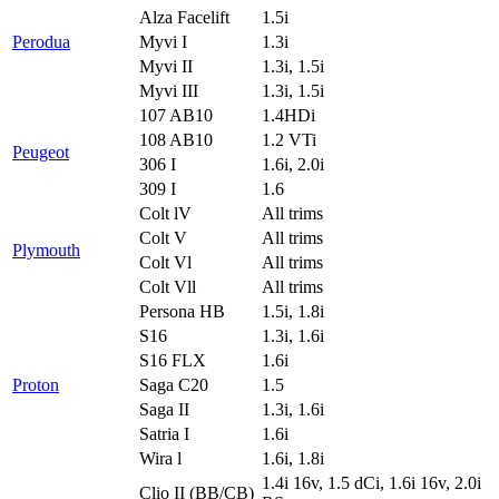
Alza Facelift
1.5i
Perodua
Myvi I
1.3i
Myvi II
1.3i, 1.5i
Myvi III
1.3i, 1.5i
107 AB10
1.4HDi
108 AB10
1.2 VTi
Peugeot
306 I
1.6i, 2.0i
309 I
1.6
Colt lV
All trims
Colt V
All trims
Plymouth
Colt Vl
All trims
Colt Vll
All trims
Persona HB
1.5i, 1.8i
S16
1.3i, 1.6i
S16 FLX
1.6i
Proton
Saga C20
1.5
Saga II
1.3i, 1.6i
Satria I
1.6i
Wira l
1.6i, 1.8i
1.4i 16v, 1.5 dCi, 1.6i 16v, 2.0i
Clio II (BB/CB)