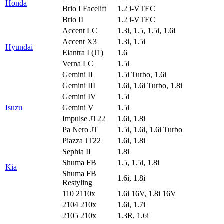
Honda
Brio I Facelift
1.2 i-VTEC
Brio II
1.2 i-VTEC
Accent LC
1.3i, 1.5, 1.5i, 1.6i
Accent X3
1.3i, 1.5i
Hyundai
Elantra I (J1)
1.6
Verna LC
1.5i
Gemini II
1.5i Turbo, 1.6i
Gemini III
1.6i, 1.6i Turbo, 1.8i
Gemini IV
1.5i
Isuzu
Gemini V
1.5i
Impulse JT22
1.6i, 1.8i
Pa Nero JT
1.5i, 1.6i, 1.6i Turbo
Piazza JT22
1.6i, 1.8i
Sephia II
1.8i
Shuma FB
1.5, 1.5i, 1.8i
Kia
Shuma FB
1.6i, 1.8i
Restyling
110 2110x
1.6i 16V, 1.8i 16V
2104 210x
1.6i, 1.7i
2105 210x
1.3R, 1.6i