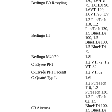
120, 1.6HDi
Berlingo B9 Restyling
75, 1.6HDi 90,
1.6VTi 120,
1.6VTi 95, EV
1.2 PureTech
110, 1.2
PureTech 130,
1.5 BlueHDi
Berlingo III
100, 1.5
BlueHDi 130,
1.5 BlueHDi
75
Berlingo M49/59
1.8i
1.2 VTi 72, 1.2
C-Elysée PF1
VTi 82
C-Elysée PF1 Facelift
1.2 VTi 82
C-Quatrè Typ L
1.6i
1.2 PureTech
110, 1.2
PureTech 130,
1.2 PureTech
82, 1.5
BlueHDi 100,
C3 Aircross
1.5 BlueHDi