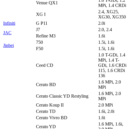
1.0 T-GDi, 1.2
Venue QX1
MPi, 1.4 CRDi
2.4, XG25,
XG I
XG30, XG350
Infiniti
G P11
2.0i
J7
2.0, 2.4
JAC
Refine M3
1.6i
750
1.5i, 1.6i
Jinbei
F50
1.5i, 1.6i
1.0 T-GDi, 1.4
MPi, 1.4 T-
Ceed CD
GDi, 1.6 CRDi
115, 1.6 CRDi
136
1.6 MPi, 2.0
Cerato BD
MPi
1.6 MPi, 2.0
Cerato Classic YD Restyling
MPi
Cerato Koup II
2.0 MPi
Cerato TD
1.6i, 2.0i
Cerato Vivro BD
1.6i
1.6 MPi, 1.6i,
Cerato YD