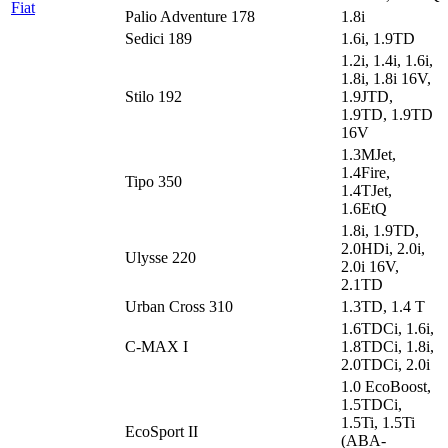
Fiat
Palio Adventure 178
1.8i
Sedici 189
1.6i, 1.9TD
1.2i, 1.4i, 1.6i,
1.8i, 1.8i 16V,
Stilo 192
1.9JTD,
1.9TD, 1.9TD
16V
1.3MJet,
1.4Fire,
Tipo 350
1.4TJet,
1.6EtQ
1.8i, 1.9TD,
2.0HDi, 2.0i,
Ulysse 220
2.0i 16V,
2.1TD
Urban Cross 310
1.3TD, 1.4 T
1.6TDCi, 1.6i,
C-MAX I
1.8TDCi, 1.8i,
2.0TDCi, 2.0i
1.0 EcoBoost,
1.5TDCi,
1.5Ti, 1.5Ti
EcoSport II
(ABA-