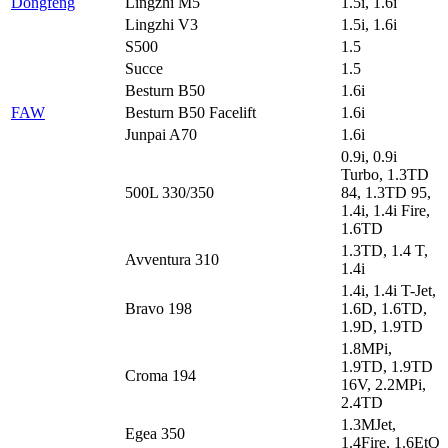
Dongfeng
Lingzhi M5
1.5i, 1.6i
Lingzhi V3
1.5i, 1.6i
S500
1.5
Succe
1.5
Besturn B50
1.6i
FAW
Besturn B50 Facelift
1.6i
Junpai A70
1.6i
0.9i, 0.9i
Turbo, 1.3TD
500L 330/350
84, 1.3TD 95,
1.4i, 1.4i Fire,
1.6TD
1.3TD, 1.4 T,
Avventura 310
1.4i
1.4i, 1.4i T-Jet,
Bravo 198
1.6D, 1.6TD,
1.9D, 1.9TD
1.8MPi,
1.9TD, 1.9TD
Croma 194
16V, 2.2MPi,
2.4TD
1.3MJet,
Egea 350
1.4Fire, 1.6EtQ