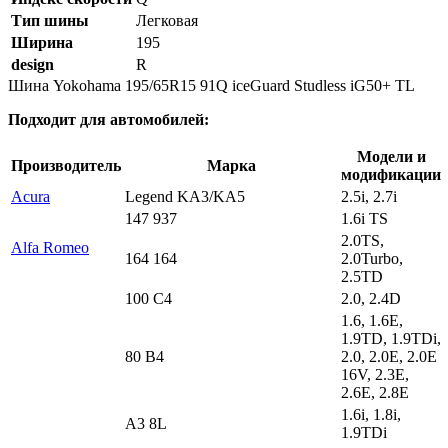
Тип шины
Легковая
Ширина
195
design
R
Шина Yokohama 195/65R15 91Q iceGuard Studless iG50+ TL
Подходит для автомобилей:
Модели и
Производитель
Марка
модификации
Acura
Legend KA3/KA5
2.5i, 2.7i
147 937
1.6i TS
2.0TS,
Alfa Romeo
164 164
2.0Turbo,
2.5TD
100 C4
2.0, 2.4D
1.6, 1.6E,
1.9TD, 1.9TDi,
80 B4
2.0, 2.0E, 2.0E
16V, 2.3E,
2.6E, 2.8E
1.6i, 1.8i,
A3 8L
1.9TDi