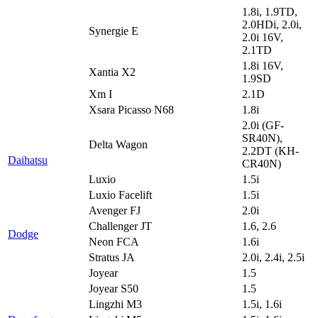
1.8i, 1.9TD,
2.0HDi, 2.0i,
Synergie E
2.0i 16V,
2.1TD
1.8i 16V,
Xantia X2
1.9SD
Xm I
2.1D
Xsara Picasso N68
1.8i
2.0i (GF-
SR40N),
Delta Wagon
2.2DT (KH-
Daihatsu
CR40N)
Luxio
1.5i
Luxio Facelift
1.5i
Avenger FJ
2.0i
Challenger JT
1.6, 2.6
Dodge
Neon FCA
1.6i
Stratus JA
2.0i, 2.4i, 2.5i
Joyear
1.5
Joyear S50
1.5
Lingzhi M3
1.5i, 1.6i