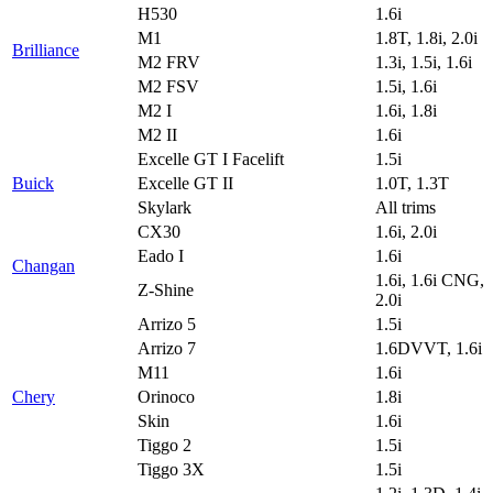
H530
1.6i
M1
1.8T, 1.8i, 2.0i
Brilliance
M2 FRV
1.3i, 1.5i, 1.6i
M2 FSV
1.5i, 1.6i
M2 I
1.6i, 1.8i
M2 II
1.6i
Excelle GT I Facelift
1.5i
Buick
Excelle GT II
1.0T, 1.3T
Skylark
All trims
CX30
1.6i, 2.0i
Eado I
1.6i
Changan
1.6i, 1.6i CNG,
Z-Shine
2.0i
Arrizo 5
1.5i
Arrizo 7
1.6DVVT, 1.6i
M11
1.6i
Chery
Orinoco
1.8i
Skin
1.6i
Tiggo 2
1.5i
Tiggo 3X
1.5i