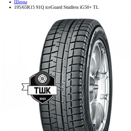
Шины
195/65R15 91Q iceGuard Studless iG50+ TL