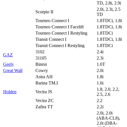
TD, 2.8i, 2.9i
2.0i, 2.3i, 2.5
Scorpio II
TD
Tourneo Connect I
1.8TDCi, 1.8i
Tourneo Connect I Facelift
1.8TDCi, 1.8i
Tourneo Connect I Restyling
1.8TDCi
Transit Connect I
1.8TDCi, 1.8i
Transit Connect I Restyling
1.8TDCi
3102
2.4i
GAZ
31105
2.3i
Geely
Binrui
1.0T
Great Wall
Cowry
2.0i
Astra AH
1.8i
Barina TM.I
1.6i
1.8, 2.0, 2.2,
Holden
Vectra JS
2.5, 2.6
Vectra ZC
2.2
Zafira TT
2.2i
2.0i, 2.0i
(ABA-CL8),
2.0i (DBA-