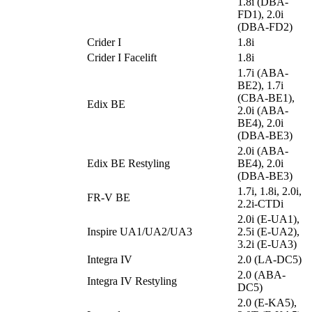
1.8i (DBA-
FD1), 2.0i
(DBA-FD2)
Crider I
1.8i
Crider I Facelift
1.8i
1.7i (ABA-
BE2), 1.7i
(CBA-BE1),
Edix BE
2.0i (ABA-
BE4), 2.0i
(DBA-BE3)
2.0i (ABA-
Edix BE Restyling
BE4), 2.0i
(DBA-BE3)
1.7i, 1.8i, 2.0i,
FR-V BE
2.2i-CTDi
2.0i (E-UA1),
Inspire UA1/UA2/UA3
2.5i (E-UA2),
3.2i (E-UA3)
Integra IV
2.0 (LA-DC5)
2.0 (ABA-
Integra IV Restyling
DC5)
2.0 (E-KA5),