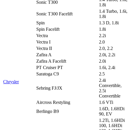
Sonic T300
1.8i
1.4 Turbo, 1.6i,
Sonic T300 Facelift
1.8i
Spin
1.3 D, 1.8i
Spin Facelift
1.8i
Vectra
2.2i
Vectra I
2.0
Vectra II
2.0, 2.2
Zafira A
2.0i, 2.2i
Zafira A Facelift
2.0i
PT Cruiser PT
1.6i, 2.4i
Saratoga C9
2.5
2.4i
Chrysler
Convertible,
Sebring FJ/JX
2.5i
Convertible
Aircross Restyling
1.6 VTi
1.6D, 1.6HDi
Berlingo B9
90, EV
1.2Ti, 1.6HDi
100, 1.6HDi