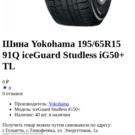
Шина Yokohama 195/65R15
91Q iceGuard Studless iG50+
TL
0 ₽
0
0 отзывов
Производитель:
Yokohama
Модель:
iceGuard Studless iG50+
Наличие:
40 шт. в наличии
Получить товар можно путем самовывоза по адресу:
г.Тольятти, с.Тимофеевка, ул. Энергетиков, 1а