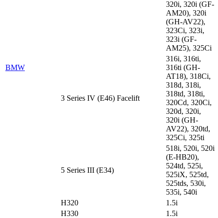
320i, 320i (GF-
AM20), 320i
(GH-AV22),
323Ci, 323i,
323i (GF-
AM25), 325Ci
316i, 316ti,
BMW
316ti (GH-
AT18), 318Ci,
318d, 318i,
318td, 318ti,
3 Series IV (E46) Facelift
320Cd, 320Ci,
320d, 320i,
320i (GH-
AV22), 320td,
325Ci, 325ti
518i, 520i, 520i
(E-HB20),
524td, 525i,
5 Series III (E34)
525iX, 525td,
525tds, 530i,
535i, 540i
H320
1.5i
H330
1.5i