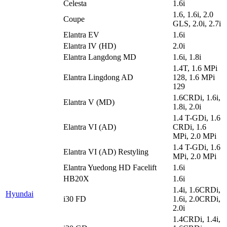
Celesta
1.6i
1.6, 1.6i, 2.0
Coupe
GLS, 2.0i, 2.7i
Elantra EV
1.6i
Elantra IV (HD)
2.0i
Elantra Langdong MD
1.6i, 1.8i
1.4T, 1.6 MPi
Elantra Lingdong AD
128, 1.6 MPi
129
1.6CRDi, 1.6i,
Elantra V (MD)
1.8i, 2.0i
1.4 T-GDi, 1.6
Elantra VI (AD)
CRDi, 1.6
MPi, 2.0 MPi
1.4 T-GDi, 1.6
Elantra VI (AD) Restyling
MPi, 2.0 MPi
Elantra Yuedong HD Facelift
1.6i
HB20X
1.6i
1.4i, 1.6CRDi,
Hyundai
i30 FD
1.6i, 2.0CRDi,
2.0i
1.4CRDi, 1.4i,