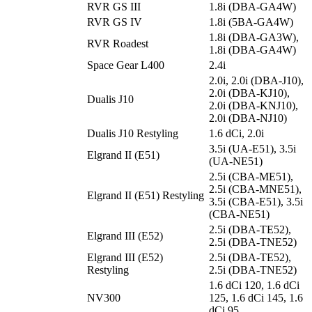
RVR GS III
1.8i (DBA-GA4W)
RVR GS IV
1.8i (5BA-GA4W)
1.8i (DBA-GA3W),
RVR Roadest
1.8i (DBA-GA4W)
Space Gear L400
2.4i
2.0i, 2.0i (DBA-J10),
2.0i (DBA-KJ10),
Dualis J10
2.0i (DBA-KNJ10),
2.0i (DBA-NJ10)
Dualis J10 Restyling
1.6 dCi, 2.0i
3.5i (UA-E51), 3.5i
Elgrand II (E51)
(UA-NE51)
2.5i (CBA-ME51),
2.5i (CBA-MNE51),
Elgrand II (E51) Restyling
3.5i (CBA-E51), 3.5i
(CBA-NE51)
2.5i (DBA-TE52),
Elgrand III (E52)
2.5i (DBA-TNE52)
Elgrand III (E52)
2.5i (DBA-TE52),
Restyling
2.5i (DBA-TNE52)
1.6 dCi 120, 1.6 dCi
NV300
125, 1.6 dCi 145, 1.6
dCi 95