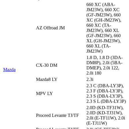
660 XC (ABA-
JM23W), 660 XC
(GF-JM23W), 660
XC (GH-JM23W),
660 XC (TA-
AZ Offroad JM
JM23W), 660 XL
(GF-JM23W), 660
XL (GH-JM23W),
660 XL (TA-
JM23W)
1.8 D, 1.8 D (3DA-
DM8P), 2.0i (5BA-
CX-30 DM
DMEP), 2.0i 122,
Mazda
2.0i 180
Mazda8 LY
2.3i
2.3 C (DBA-LY3P),
2.3 F (DBA-LY3P),
MPV LY
2.3 S (DBA-LY3P),
2.3 S L (DBA-LY3P)
2.0D (KD-TF31W),
2.0D (KD-TJ31W),
Proceed Levante TJ/TF
2.0i (E-TF11W), 2.0i
(E-TJ11W)