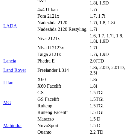
4X4
1.8i, 1.9D
4x4 Urban
1.7i
Fora 2121x
1.7, 1.7i
Nadezhda 2120
1.7i, 1.8, 1.8i
LADA
Nadezhda 2120 Restyling
1.7i
1.6, 1.7, 1.7i, 1.8,
Niva 2121x
1.8i, 1.9D
Niva II 2123x
1.7i
Taiga 2121x
1.7i, 1.9D
Lancia
Phedra E
2.0JTD
1.8i, 2.0D, 2.0TD,
Land Rover
Freelander L314
2.5i
X60
1.8i
Lifan
X60 Facelift
1.8i
GS
1.5TGi
GS Facelift
1.5TGi
MG
Ruiteng
1.5TGi
Ruiteng Facelift
1.5TGi
Marazzo
1.5 D
Mahindra
NuvoSport
1.5 D
Quanto
2.2 TD