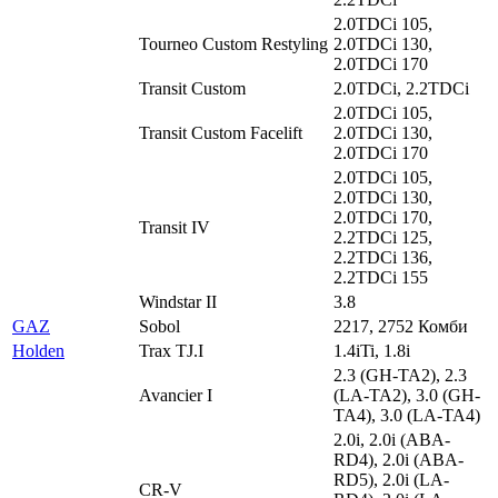
2.0TDCi 105,
Tourneo Custom Restyling
2.0TDCi 130,
2.0TDCi 170
Transit Custom
2.0TDCi, 2.2TDCi
2.0TDCi 105,
Transit Custom Facelift
2.0TDCi 130,
2.0TDCi 170
2.0TDCi 105,
2.0TDCi 130,
2.0TDCi 170,
Transit IV
2.2TDCi 125,
2.2TDCi 136,
2.2TDCi 155
Windstar II
3.8
GAZ
Sobol
2217, 2752 Комби
Holden
Trax TJ.I
1.4iTi, 1.8i
2.3 (GH-TA2), 2.3
Avancier I
(LA-TA2), 3.0 (GH-
TA4), 3.0 (LA-TA4)
2.0i, 2.0i (ABA-
RD4), 2.0i (ABA-
RD5), 2.0i (LA-
CR-V