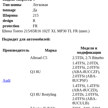
Тип шины
Легковая
tonnage
Да
Ширина
215
design
R
protection
FR
Шина Torero 215/65R16 102T XL MP30 TL FR (шип.)
Подходит для автомобилей:
Модели и
Производитель
Марка
модификации
Allroad C5
2.5TDi, 2.7i Biturbo
1.4TFSi, 2.0TDi,
2.0TFSi, 2.0TFSi
Q3 8U
(ABA-8UCCZF),
2.0TFSi (ABA-
Audi
8UCPSF)
1.4TFSi, 1.4TFSi
(ABA-8UCZD),
Q3 8U Restyling
2.0TDi, 2.0TFSi,
2.0TFSi (ABA-
8UCULB)