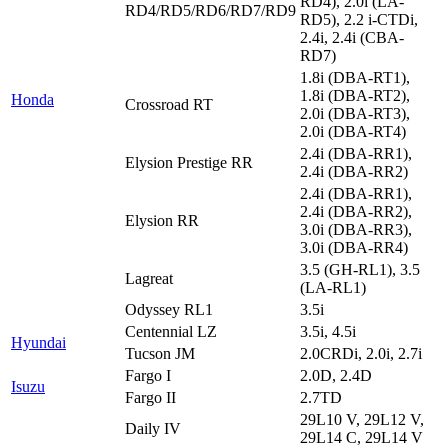
RD4), 2.0i (LA-
RD4/RD5/RD6/RD7/RD9
RD5), 2.2 i-CTDi,
2.4i, 2.4i (CBA-
RD7)
1.8i (DBA-RT1),
1.8i (DBA-RT2),
Honda
Crossroad RT
2.0i (DBA-RT3),
2.0i (DBA-RT4)
2.4i (DBA-RR1),
Elysion Prestige RR
2.4i (DBA-RR2)
2.4i (DBA-RR1),
2.4i (DBA-RR2),
Elysion RR
3.0i (DBA-RR3),
3.0i (DBA-RR4)
3.5 (GH-RL1), 3.5
Lagreat
(LA-RL1)
Odyssey RL1
3.5i
Centennial LZ
3.5i, 4.5i
Hyundai
Tucson JM
2.0CRDi, 2.0i, 2.7i
Fargo I
2.0D, 2.4D
Isuzu
Fargo II
2.7TD
29L10 V, 29L12 V,
Daily IV
29L14 C, 29L14 V