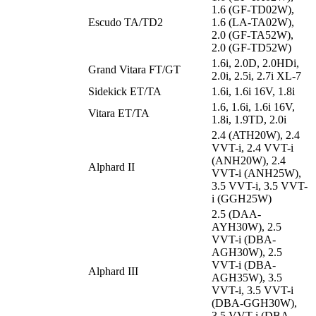
1.6 (GF-TD02W),
Escudo TA/TD2
1.6 (LA-TA02W),
2.0 (GF-TA52W),
2.0 (GF-TD52W)
1.6i, 2.0D, 2.0HDi,
Grand Vitara FT/GT
2.0i, 2.5i, 2.7i XL-7
Sidekick ET/TA
1.6i, 1.6i 16V, 1.8i
1.6, 1.6i, 1.6i 16V,
Vitara ET/TA
1.8i, 1.9TD, 2.0i
2.4 (ATH20W), 2.4
VVT-i, 2.4 VVT-i
(ANH20W), 2.4
Alphard II
VVT-i (ANH25W),
3.5 VVT-i, 3.5 VVT-
i (GGH25W)
2.5 (DAA-
AYH30W), 2.5
VVT-i (DBA-
AGH30W), 2.5
VVT-i (DBA-
Alphard III
AGH35W), 3.5
VVT-i, 3.5 VVT-i
(DBA-GGH30W),
3.5 VVT-i (DBA-