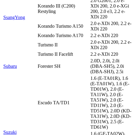
2.0 G200T, 2.0 e-
Korando III (C200)
XDi 200, 2.0 e-XGi
Restyling
200, 2.0 e3, 2.2 e-
XDi 220
SsangYong
2.0 e-XDi 200, 2.2 e-
Korando Turismo A150
XDi 220
Korando Turismo A170
2.2 e-XDi 220
2.0 e-XDi 200, 2.2 e-
Turismo II
XDi 220
Turismo II Facelift
2.2 e-XDi 220
2.0D, 2.0i, 2.0i
Subaru
Forester SH
(DBA-SH5), 2.0i
(DBA-SHJ), 2.5i
1.6 (E-TA01R), 1.6
(E-TA01W), 1.6 (E-
TD01W), 2.0 (E-
TA11W), 2.0 (E-
TA51W), 2.0 (E-
Escudo TA/TD1
TD11W), 2.0 (E-
TD51W), 2.0D (KD-
TA31W), 2.0D (KD-
TD31W), 2.5 (E-
TD61W)
Suzuki
1.6 (GF-TA02W),