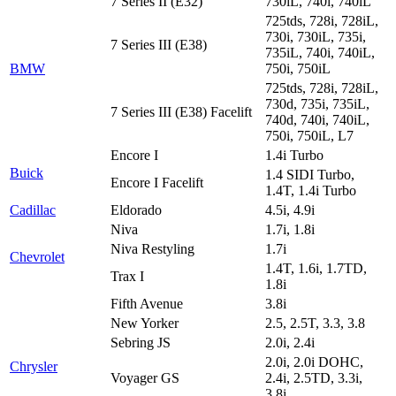
7 Series II (E32)
730iL, 740i, 740iL
725tds, 728i, 728iL,
730i, 730iL, 735i,
7 Series III (E38)
735iL, 740i, 740iL,
BMW
750i, 750iL
725tds, 728i, 728iL,
730d, 735i, 735iL,
7 Series III (E38) Facelift
740d, 740i, 740iL,
750i, 750iL, L7
Encore I
1.4i Turbo
Buick
1.4 SIDI Turbo,
Encore I Facelift
1.4T, 1.4i Turbo
Cadillac
Eldorado
4.5i, 4.9i
Niva
1.7i, 1.8i
Niva Restyling
1.7i
Chevrolet
1.4T, 1.6i, 1.7TD,
Trax I
1.8i
Fifth Avenue
3.8i
New Yorker
2.5, 2.5T, 3.3, 3.8
Sebring JS
2.0i, 2.4i
2.0i, 2.0i DOHC,
Chrysler
Voyager GS
2.4i, 2.5TD, 3.3i,
3.8i