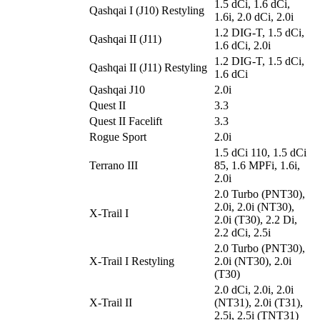
1.5 dCi, 1.6 dCi,
Qashqai I (J10) Restyling
1.6i, 2.0 dCi, 2.0i
1.2 DIG-T, 1.5 dCi,
Qashqai II (J11)
1.6 dCi, 2.0i
1.2 DIG-T, 1.5 dCi,
Qashqai II (J11) Restyling
1.6 dCi
Qashqai J10
2.0i
Quest II
3.3
Quest II Facelift
3.3
Rogue Sport
2.0i
1.5 dCi 110, 1.5 dCi
Terrano III
85, 1.6 MPFi, 1.6i,
2.0i
2.0 Turbo (PNT30),
2.0i, 2.0i (NT30),
X-Trail I
2.0i (T30), 2.2 Di,
2.2 dCi, 2.5i
2.0 Turbo (PNT30),
X-Trail I Restyling
2.0i (NT30), 2.0i
(T30)
2.0 dCi, 2.0i, 2.0i
X-Trail II
(NT31), 2.0i (T31),
2.5i, 2.5i (TNT31)