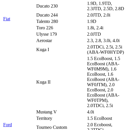
1.9D, 1.9TD,
Ducato 230
2.3JTD, 2.5D, 2.8D
Ducato 244
2.0JTD, 2.0i
Fiat
Talento 280
1.9D
Toro 226
1.8i, 2.4i
Ulysse 179
2.0JTD
Aerostar
2.3, 2.8, 3.0i, 4.0i
2.0TDCi, 2.5i, 2.5i
Kuga I
(ABA-WF0HYDP)
1.5 EcoBoost, 1.5
EcoBoost (ABA-
WF0M9M), 1.6
EcoBoost, 1.6
EcoBoost (ABA-
Kuga II
WF0JTM), 2.0
EcoBoost, 2.0
EcoBoost (ABA-
WF0TPM),
2.0TDCi, 2.5i
Mustang V
4.0i
Territory
1.5 EcoBoost
Ford
2.0 Ecoboost,
Tourneo Custom
2.2TDCi