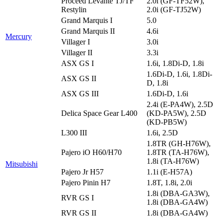
Proceed Levante TJ/TF
2.0i (GF-TF52W),
Restylin
2.0i (GF-TJ52W)
Grand Marquis I
5.0
Grand Marquis II
4.6i
Mercury
Villager I
3.0i
Villager II
3.3i
ASX GS I
1.6i, 1.8Di-D, 1.8i
1.6Di-D, 1.6i, 1.8Di-
ASX GS II
D, 1.8i
ASX GS III
1.6Di-D, 1.6i
2.4i (E-PA4W), 2.5D
Delica Space Gear L400
(KD-PA5W), 2.5D
(KD-PB5W)
L300 III
1.6i, 2.5D
1.8TR (GH-H76W),
Pajero iO H60/H70
1.8TR (TA-H76W),
1.8i (TA-H76W)
Mitsubishi
Pajero Jr H57
1.1i (E-H57A)
Pajero Pinin H7
1.8T, 1.8i, 2.0i
1.8i (DBA-GA3W),
RVR GS I
1.8i (DBA-GA4W)
RVR GS II
1.8i (DBA-GA4W)