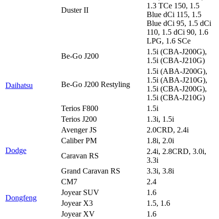
1.3 TCe 150, 1.5
Duster II
Blue dCi 115, 1.5
Blue dCi 95, 1.5 dCi
110, 1.5 dCi 90, 1.6
LPG, 1.6 SCe
1.5i (CBA-J200G),
Be-Go J200
1.5i (CBA-J210G)
1.5i (ABA-J200G),
1.5i (ABA-J210G),
Be-Go J200 Restyling
Daihatsu
1.5i (CBA-J200G),
1.5i (CBA-J210G)
Terios F800
1.5i
Terios J200
1.3i, 1.5i
Avenger JS
2.0CRD, 2.4i
Caliber PM
1.8i, 2.0i
Dodge
2.4i, 2.8CRD, 3.0i,
Caravan RS
3.3i
Grand Caravan RS
3.3i, 3.8i
CM7
2.4
Joyear SUV
1.6
Dongfeng
Joyear X3
1.5, 1.6
Joyear XV
1.6