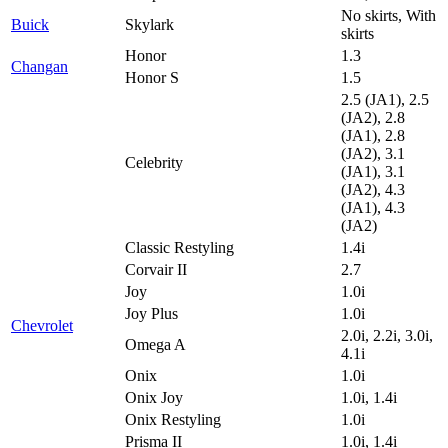
No skirts, With
Buick
Skylark
skirts
Honor
1.3
Changan
Honor S
1.5
2.5 (JA1), 2.5
(JA2), 2.8
(JA1), 2.8
(JA2), 3.1
Celebrity
(JA1), 3.1
(JA2), 4.3
(JA1), 4.3
(JA2)
Classic Restyling
1.4i
Corvair II
2.7
Joy
1.0i
Joy Plus
1.0i
Chevrolet
2.0i, 2.2i, 3.0i,
Omega A
4.1i
Onix
1.0i
Onix Joy
1.0i, 1.4i
Onix Restyling
1.0i
Prisma II
1.0i, 1.4i