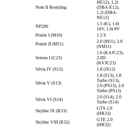
HE12), 1.2i
Note II Restyling
(DBA-E12),
1.2i (DBA-
NE12)
1.5 dCi, 1.6i
NP200
16V, 1.6i 8V
Prairie I (M10)
1.5 S
2.0 (M11), 2.0
Prairie II (M11)
(NM11)
1.6 (KAJC23),
Serena I (C23)
2.0D
(KVJC23)
Silvia IV (S12)
1.8 (JS12)
1.8 (S13), 1.8
Turbo (S13),
Silvia V (S13)
2.0 (PS13), 2.0
Turbo (PS13)
2.0 (S14), 2.0
Silvia VI (S14)
Turbo (S14)
GTS 2.0
Skyline IX (R33)
(HR33)
GTE 2.0
Skyline VIII (R32)
(HR32)