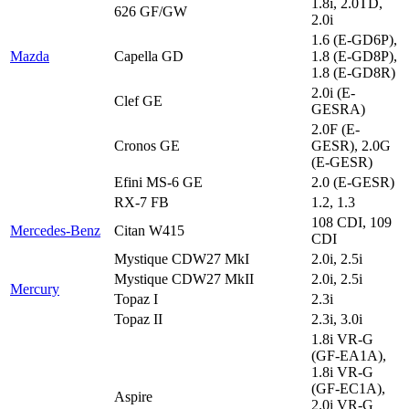
1.8i, 2.0TD,
626 GF/GW
2.0i
1.6 (E-GD6P),
Mazda
Capella GD
1.8 (E-GD8P),
1.8 (E-GD8R)
2.0i (E-
Clef GE
GESRA)
2.0F (E-
Cronos GE
GESR), 2.0G
(E-GESR)
Efini MS-6 GE
2.0 (E-GESR)
RX-7 FB
1.2, 1.3
108 CDI, 109
Mercedes-Benz
Citan W415
CDI
Mystique CDW27 MkI
2.0i, 2.5i
Mystique CDW27 MkII
2.0i, 2.5i
Mercury
Topaz I
2.3i
Topaz II
2.3i, 3.0i
1.8i VR-G
(GF-EA1A),
1.8i VR-G
(GF-EC1A),
Aspire
2.0i VR-G