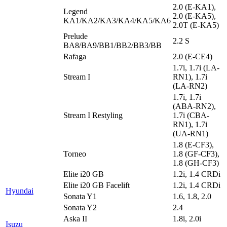
2.0 (E-KA1),
Legend
2.0 (E-KA5),
KA1/KA2/KA3/KA4/KA5/KA6
2.0T (E-KA5)
Prelude
2.2 S
BA8/BA9/BB1/BB2/BB3/BB
Rafaga
2.0 (E-CE4)
1.7i, 1.7i (LA-
Stream I
RN1), 1.7i
(LA-RN2)
1.7i, 1.7i
(ABA-RN2),
Stream I Restyling
1.7i (CBA-
RN1), 1.7i
(UA-RN1)
1.8 (E-CF3),
Torneo
1.8 (GF-CF3),
1.8 (GH-CF3)
Elite i20 GB
1.2i, 1.4 CRDi
Elite i20 GB Facelift
1.2i, 1.4 CRDi
Hyundai
Sonata Y1
1.6, 1.8, 2.0
Sonata Y2
2.4
Aska II
1.8i, 2.0i
Isuzu