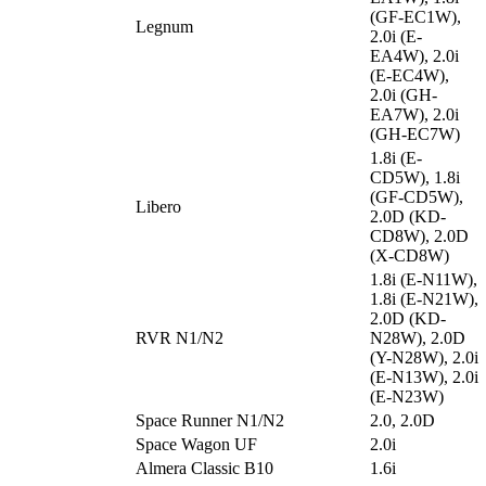
(GF-EC1W),
Legnum
2.0i (E-
EA4W), 2.0i
(E-EC4W),
2.0i (GH-
EA7W), 2.0i
(GH-EC7W)
1.8i (E-
CD5W), 1.8i
(GF-CD5W),
Libero
2.0D (KD-
CD8W), 2.0D
(X-CD8W)
1.8i (E-N11W),
1.8i (E-N21W),
2.0D (KD-
RVR N1/N2
N28W), 2.0D
(Y-N28W), 2.0i
(E-N13W), 2.0i
(E-N23W)
Space Runner N1/N2
2.0, 2.0D
Space Wagon UF
2.0i
Almera Classic B10
1.6i