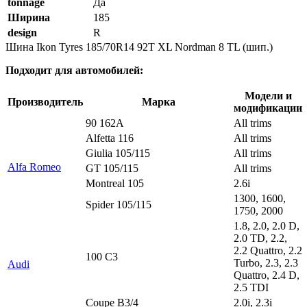
tonnage
Да
Ширина
185
design
R
Шина Ikon Tyres 185/70R14 92T XL Nordman 8 TL (шип.)
Подходит для автомобилей:
Модели и
Производитель
Марка
модификации
90 162A
All trims
Alfetta 116
All trims
Giulia 105/115
All trims
Alfa Romeo
GT 105/115
All trims
Montreal 105
2.6i
1300, 1600,
Spider 105/115
1750, 2000
1.8, 2.0, 2.0 D,
2.0 TD, 2.2,
2.2 Quattro, 2.2
100 C3
Turbo, 2.3, 2.3
Audi
Quattro, 2.4 D,
2.5 TDI
Coupe B3/4
2.0i, 2.3i