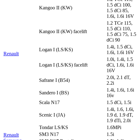
1.5 dCi 100,
Kangoo II (KW)
1.5 dCi 85,
1.6i, 1.6i 16V
1.2 TCe 115,
1.5 dCi 110,
Kangoo II (KW) facelift
1.5 dCi 75, 1.5
dCi 90
1.4i, 1.5 dCi,
Logan I (LS/KS)
1.6i, 1.6i 16V
Renault
1.0i, 1.4i, 1.5
Logan I (LS/KS) facelift
dCi, 1.6i, 1.6i
16V
2.0i, 2.1 dT,
Safrane I (B54)
2.2i
1.4i, 1.6i, 1.6i
Sandero I (BS)
16v
Scala N17
1.5 dCi, 1.5i
1.4i, 1.6, 1.6i,
Scenic I (JA)
1.9 d, 1.9 dT,
1.9 dTi, 2.0i
Tondar LS/KS
1.6MPi
SM3 N17
1.5i
Renault