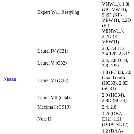
VNW11), 1.8i
(UC-VW11),
Expert W11 Restyling
2.2D (KF-
VEW11), 2.2D
(KJ-
VENW11),
2.2D (KJ-
VEW11)
2.0, 2.4 113,
Laurel IV (C31)
2.4 120, 2.8 D
2.4, 2.8 D 84,
Laurel V (C32)
2.8 D 90
1.8 (FC33), 2.0
Grand cruise
Nissan
Laurel VI (C33)
(HC33), 2.8D
(SC33)
2.0 (HC34),
Laurel VII (C34)
2.8D (SC34)
Maxima I (G910)
2.4, 2.8
1.2i (DBA-
Note II
E12), 1.2i
(DBA-NE12)
1.2 (DAA-