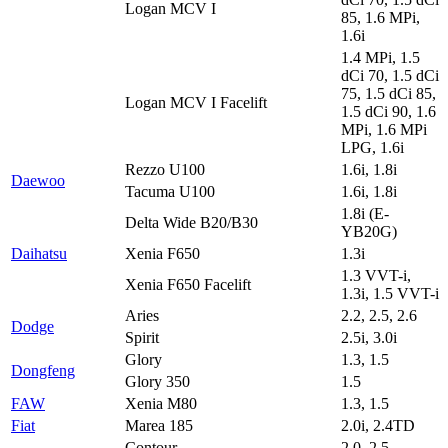
Logan MCV I
85, 1.6 MPi,
1.6i
1.4 MPi, 1.5
dCi 70, 1.5 dCi
75, 1.5 dCi 85,
Logan MCV I Facelift
1.5 dCi 90, 1.6
MPi, 1.6 MPi
LPG, 1.6i
Rezzo U100
1.6i, 1.8i
Daewoo
Tacuma U100
1.6i, 1.8i
1.8i (E-
Delta Wide B20/B30
YB20G)
Daihatsu
Xenia F650
1.3i
1.3 VVT-i,
Xenia F650 Facelift
1.3i, 1.5 VVT-i
Aries
2.2, 2.5, 2.6
Dodge
Spirit
2.5i, 3.0i
Glory
1.3, 1.5
Dongfeng
Glory 350
1.5
FAW
Xenia M80
1.3, 1.5
Fiat
Marea 185
2.0i, 2.4TD
Contour
2.0, 2.5