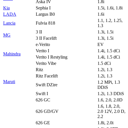
Aska IV
1.8i
Kia
Sephia I
1.5i, 1.6i, 1.8i
LADA
Largus B0
1.6i
1.1, 1.2, 1.25,
Lancia
Fulvia 818
1.3
3 II
1.3i, 1.5i
MG
3 II Facelift
1.3i, 1.5i
e-Verito
EV
Verito I
1.4i, 1.5 dCi
Mahindra
Verito I Restyling
1.4i, 1.5 dCi
Verito Vibe
1.5 dCi
Ritz
1.2i, 1.3
Ritz Facelift
1.2i, 1.3
Maruti
1.2 MPi, 1.3
Swift DZire
DDiS
Swift I
1.2i, 1.3 DDiS
626 GC
1.6, 2.0, 2.0D
1.6, 1.8, 2.0,
626 GD/GV
2.0 12V, 2.0 D,
2.2
626 GE
1.8i, 2.0i