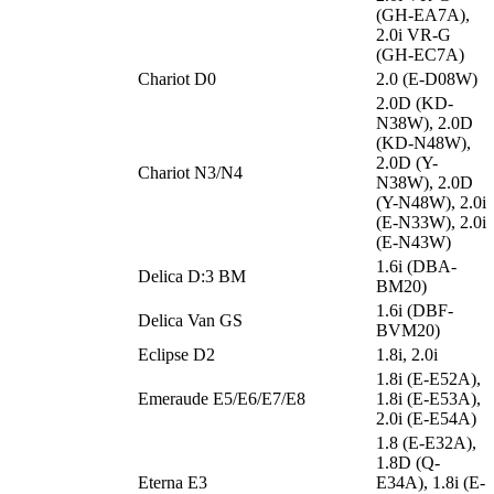
(GH-EA7A),
2.0i VR-G
(GH-EC7A)
Chariot D0
2.0 (E-D08W)
2.0D (KD-
N38W), 2.0D
(KD-N48W),
2.0D (Y-
Chariot N3/N4
N38W), 2.0D
(Y-N48W), 2.0i
(E-N33W), 2.0i
(E-N43W)
1.6i (DBA-
Delica D:3 BM
BM20)
1.6i (DBF-
Delica Van GS
BVM20)
Eclipse D2
1.8i, 2.0i
1.8i (E-E52A),
Emeraude E5/E6/E7/E8
1.8i (E-E53A),
2.0i (E-E54A)
1.8 (E-E32A),
1.8D (Q-
Eterna E3
E34A), 1.8i (E-