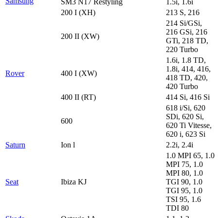
Samsung
SM3 N17 Restyling
1.5i, 1.6i
200 I (XH)
213 S, 216
214 Si/GSi,
216 GSi, 216
200 II (XW)
GTi, 218 TD,
220 Turbo
1.6i, 1.8 TD,
1.8i, 414, 416,
Rover
400 I (XW)
418 TD, 420,
420 Turbo
400 II (RT)
414 Si, 416 Si
618 i/Si, 620
SDi, 620 Si,
600
620 Ti Vitesse,
620 i, 623 Si
Saturn
Ion l
2.2i, 2.4i
1.0 MPI 65, 1.0
MPI 75, 1.0
MPI 80, 1.0
Seat
Ibiza KJ
TGI 90, 1.0
TGI 95, 1.0
TSI 95, 1.6
TDI 80