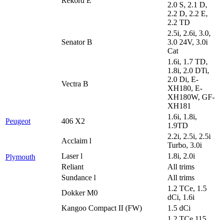
Rekord E
2.0 S, 2.1 D,
2.2 D, 2.2 E,
2.2 TD
2.5i, 2.6i, 3.0,
Senator B
3.0 24V, 3.0i
Cat
1.6i, 1.7 TD,
1.8i, 2.0 DTi,
2.0 Di, E-
Vectra B
XH180, E-
XH180W, GF-
XH181
1.6i, 1.8i,
Peugeot
406 X2
1.9TD
2.2i, 2.5i, 2.5i
Acclaim l
Turbo, 3.0i
Laser l
1.8i, 2.0i
Plymouth
Reliant
All trims
Sundance l
All trims
1.2 TCe, 1.5
Dokker M0
dCi, 1.6i
Kangoo Compact II (FW)
1.5 dCi
1.2 TCe 115,