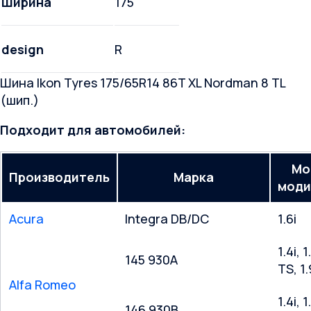
Ширина
175
design
R
Шина Ikon Tyres 175/65R14 86T XL Nordman 8 TL
(шип.)
Подходит для автомобилей:
Мо
Производитель
Марка
моди
Acura
Integra DB/DC
1.6i
1.4i, 1
145 930A
TS, 1
Alfa Romeo
1.4i, 1
146 930B