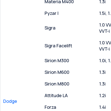
Materia M400
1.3i
Pyzar l
1.5i, 1
1.0 VV
Sigra
VVT-i
1.0 VV
Sigra Facelift
VVT-i
Sirion M300
1.0i, 1
Sirion M600
1.3i
Sirion M800
1.3i
Attitude LA
1.2i
Dodge
Forza
1.4i