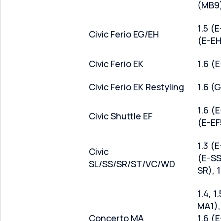
(MB9
1.5 (E
Civic Ferio EG/EH
(E-EH
Civic Ferio EK
1.6 (
Civic Ferio EK Restyling
1.6 (
1.6 (E
Civic Shuttle EF
(E-EF
1.3 (E
Civic
(E-SS)
SL/SS/SR/ST/VC/WD
SR), 
1.4, 1
MA1), 
Concerto MA
1.6 (