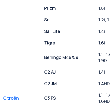
Prizm
1.8i
Sail II
1.2i, 1
Sail Life
1.4i
Tigra
1.6i
1.1i, 1
Berlingo M49/59
1.9D
C2 AJ
1.4i
C2 JM
1.4HDi
1.1i, 1
Citroën
C3 FS
1.6HDi