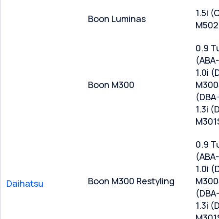
1.5i (
Boon Luminas
M502
0.9 T
(ABA
1.0i (
Boon M300
M300S
(DBA
1.3i (
M301
0.9 T
(ABA
1.0i (
Boon M300 Restyling
M300S
Daihatsu
(DBA
1.3i (
M301