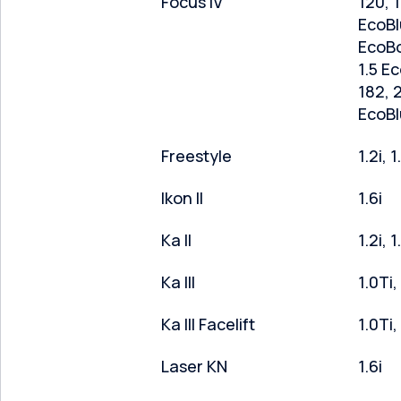
Focus IV
120, 1
EcoBl
EcoBo
1.5 E
182, 
EcoB
Freestyle
1.2i, 1
Ikon II
1.6i
Ka II
1.2i, 
Ka III
1.0Ti, 
Ka III Facelift
1.0Ti,
Laser KN
1.6i