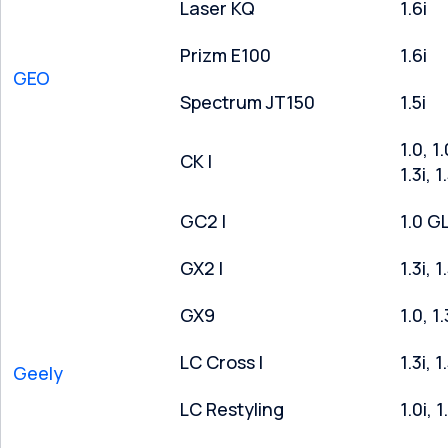
Laser KQ
1.6i
Prizm E100
1.6i
GEO
Spectrum JT150
1.5i
1.0, 1.
CK I
1.3i, 1
GC2 I
1.0 G
GX2 I
1.3i, 1
GX9
1.0, 1.
LC Cross I
1.3i, 1
Geely
LC Restyling
1.0i, 1