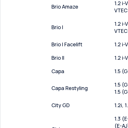
1.2 i-
Brio Amaze
VTEC
1.2 i-
Brio I
VTEC
Brio I Facelift
1.2 i
Brio II
1.2 i
Capa
1.5 (
1.5 (
Capa Restyling
1.5 (
City GD
1.2i, 1
1.3 (E
(E-AJ)