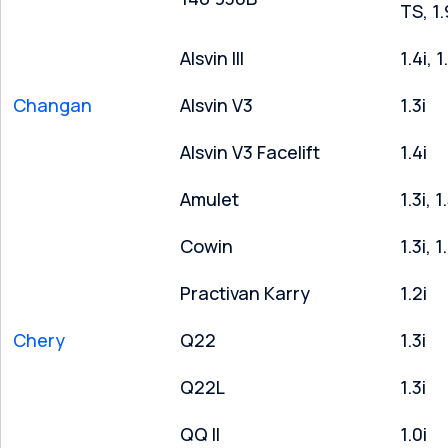
TS, 1
Alsvin III
1.4i, 1
Changan
Alsvin V3
1.3i
Alsvin V3 Facelift
1.4i
Amulet
1.3i, 1
Cowin
1.3i, 1
Practivan Karry
1.2i
Chery
Q22
1.3i
Q22L
1.3i
QQ II
1.0i