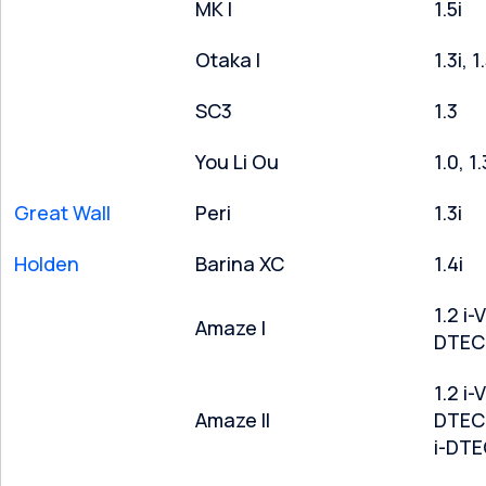
MK I
1.5i
Otaka I
1.3i, 1
SC3
1.3
You Li Ou
1.0, 1.
Great Wall
Peri
1.3i
Holden
Barina XC
1.4i
1.2 i-
Amaze I
DTEC
1.2 i-
Amaze II
DTEC 
i-DT