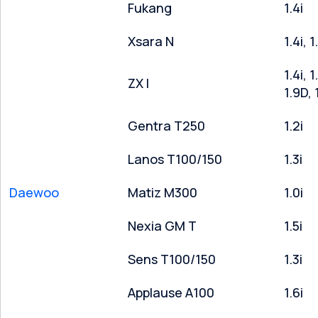
Fukang
1.4i
Xsara N
1.4i, 
1.4i, 1
ZX I
1.9D,
Gentra T250
1.2i
Lanos T100/150
1.3i
Daewoo
Matiz M300
1.0i
Nexia GM T
1.5i
Sens T100/150
1.3i
Applause A100
1.6i