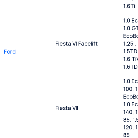
1.6Ti
1.0 E
1.0 G
EcoBo
Fiesta VI Facelift
1.25i, 
1.5TDC
Ford
1.6 T
1.6TDC
1.0 E
100, 1
EcoBo
1.0 E
Fiesta VII
140, 1.
85, 1
120, 
85