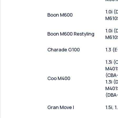
1.0i (
Boon M600
M610
1.0i (
Boon M600 Restyling
M610
Charade G100
1.3 (
1.3i (
M401S
(CBA-
Coo M400
1.3i (
M401S
(DBA
Gran Move l
1.5i, 1