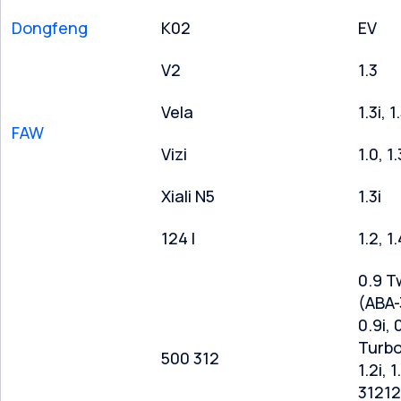
Dongfeng
K02
EV
V2
1.3
Vela
1.3i, 1
FAW
Vizi
1.0, 1.
Xiali N5
1.3i
124 I
1.2, 1.
0.9 T
(ABA-
0.9i, 
Turbo
500 312
1.2i, 
31212