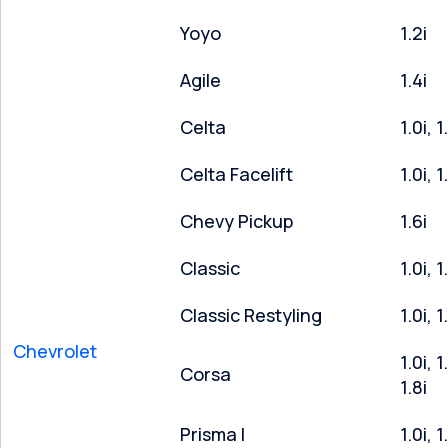
Yoyo
1.2i
Agile
1.4i
Celta
1.0i, 1
Celta Facelift
1.0i, 1
Chevy Pickup
1.6i
Classic
1.0i, 1
Classic Restyling
1.0i, 1
Chevrolet
1.0i, 1
Corsa
1.8i
Prisma I
1.0i, 1