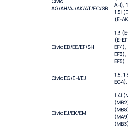
Civic
AH), 1
AG/AH/AJ/AK/AT/EC/SB
1.5i (
(E-AK
1.3 (E
(E-EF2
Civic ED/EE/EF/SH
EF4), 
EF3), 
EF5)
1.5, 1
Civic EG/EH/EJ
EG4),
1.4i (
(MB2)
(MB8),
Civic EJ/EK/EM
(MA9),
(MB3),