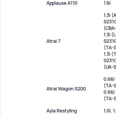
Applause A110
1.6i
1.3i (
S231G
(CBA
1.3i (
Atrai 7
S231G
(TA-
1.3i (
S231G
(UA-
0.66i
(TA-
Atrai Wagon S200
0.66i
(TA-
Ayla Restyling
1.0i, 