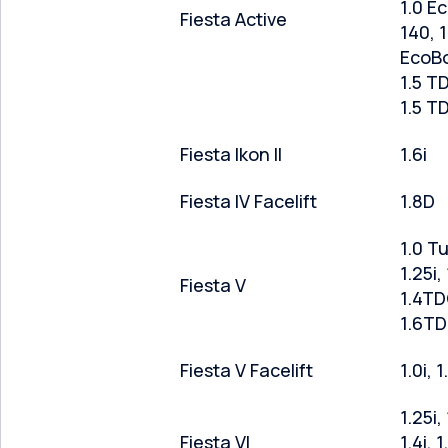
1.0 E
Fiesta Active
140, 1
EcoBo
1.5 T
1.5 T
Fiesta Ikon II
1.6i
Fiesta IV Facelift
1.8D
1.0 Tu
1.25i, 
Fiesta V
1.4TDC
1.6TDC
Fiesta V Facelift
1.0i, 1
1.25i,
Fiesta VI
1.4i, 