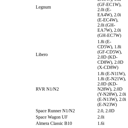
(GF-EC1W),
Legnum
2.0i (E-
EA4W), 2.0i
(E-EC4W),
2.0i (GH-
EA7W), 2.0i
(GH-EC7W)
1.8i (E-
CD5W), 1.8i
(GF-CD5W),
Libero
2.0D (KD-
CD8W), 2.0D
(X-CD8W)
1.8i (E-N11W),
1.8i (E-N21W),
2.0D (KD-
RVR N1/N2
N28W), 2.0D
(Y-N28W), 2.0i
(E-N13W), 2.0i
(E-N23W)
Space Runner N1/N2
2.0, 2.0D
Space Wagon UF
2.0i
Almera Classic B10
1.6i