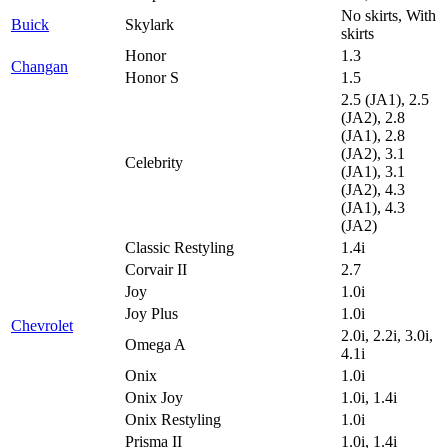
No skirts, With
Buick
Skylark
skirts
Honor
1.3
Changan
Honor S
1.5
2.5 (JA1), 2.5
(JA2), 2.8
(JA1), 2.8
(JA2), 3.1
Celebrity
(JA1), 3.1
(JA2), 4.3
(JA1), 4.3
(JA2)
Classic Restyling
1.4i
Corvair II
2.7
Joy
1.0i
Joy Plus
1.0i
Chevrolet
2.0i, 2.2i, 3.0i,
Omega A
4.1i
Onix
1.0i
Onix Joy
1.0i, 1.4i
Onix Restyling
1.0i
Prisma II
1.0i, 1.4i