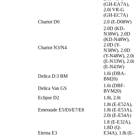
(GH-EA7A),
2.0i VR-G
(GH-EC7A)
Chariot D0
2.0 (E-D08W)
2.0D (KD-
N38W), 2.0D
(KD-N48W),
2.0D (Y-
Chariot N3/N4
N38W), 2.0D
(Y-N48W), 2.0i
(E-N33W), 2.0i
(E-N43W)
1.6i (DBA-
Delica D:3 BM
BM20)
1.6i (DBF-
Delica Van GS
BVM20)
Eclipse D2
1.8i, 2.0i
1.8i (E-E52A),
Emeraude E5/E6/E7/E8
1.8i (E-E53A),
2.0i (E-E54A)
1.8 (E-E32A),
1.8D (Q-
Eterna E3
E34A), 1.8i (E-