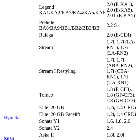
2.0 (E-KA1),
Legend
2.0 (E-KA5),
KA1/KA2/KA3/KA4/KA5/KA6
2.0T (E-KA5)
Prelude
2.2 S
BA8/BA9/BB1/BB2/BB3/BB
Rafaga
2.0 (E-CE4)
1.7i, 1.7i (LA-
Stream I
RN1), 1.7i
(LA-RN2)
1.7i, 1.7i
(ABA-RN2),
Stream I Restyling
1.7i (CBA-
RN1), 1.7i
(UA-RN1)
1.8 (E-CF3),
Torneo
1.8 (GF-CF3),
1.8 (GH-CF3)
Elite i20 GB
1.2i, 1.4 CRDi
Elite i20 GB Facelift
1.2i, 1.4 CRDi
Hyundai
Sonata Y1
1.6, 1.8, 2.0
Sonata Y2
2.4
Aska II
1.8i, 2.0i
Isuzu