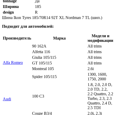
tonnage
Да
Ширина
185
design
R
Шина Ikon Tyres 185/70R14 92T XL Nordman 7 TL (шип.)
Подходит для автомобилей:
Модели и
Производитель
Марка
модификации
90 162A
All trims
Alfetta 116
All trims
Giulia 105/115
All trims
Alfa Romeo
GT 105/115
All trims
Montreal 105
2.6i
1300, 1600,
Spider 105/115
1750, 2000
1.8, 2.0, 2.0 D,
2.0 TD, 2.2,
2.2 Quattro, 2.2
100 C3
Turbo, 2.3, 2.3
Audi
Quattro, 2.4 D,
2.5 TDI
Coupe B3/4
2.0i, 2.3i