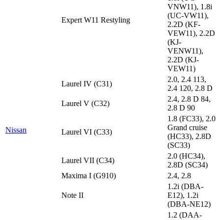
VNW11), 1.8i
(UC-VW11),
Expert W11 Restyling
2.2D (KF-
VEW11), 2.2D
(KJ-
VENW11),
2.2D (KJ-
VEW11)
2.0, 2.4 113,
Laurel IV (C31)
2.4 120, 2.8 D
2.4, 2.8 D 84,
Laurel V (C32)
2.8 D 90
1.8 (FC33), 2.0
Grand cruise
Nissan
Laurel VI (C33)
(HC33), 2.8D
(SC33)
2.0 (HC34),
Laurel VII (C34)
2.8D (SC34)
Maxima I (G910)
2.4, 2.8
1.2i (DBA-
Note II
E12), 1.2i
(DBA-NE12)
1.2 (DAA-