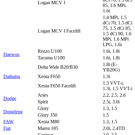
Logan MCV I
85, 1.6 MPi,
1.6i
1.4 MPi, 1.5
dCi 70, 1.5 dCi
75, 1.5 dCi 85,
Logan MCV I Facelift
1.5 dCi 90, 1.6
MPi, 1.6 MPi
LPG, 1.6i
Rezzo U100
1.6i, 1.8i
Daewoo
Tacuma U100
1.6i, 1.8i
1.8i (E-
Delta Wide B20/B30
YB20G)
Daihatsu
Xenia F650
1.3i
1.3 VVT-i,
Xenia F650 Facelift
1.3i, 1.5 VVT-i
Aries
2.2, 2.5, 2.6
Dodge
Spirit
2.5i, 3.0i
Glory
1.3, 1.5
Dongfeng
Glory 350
1.5
FAW
Xenia M80
1.3, 1.5
Fiat
Marea 185
2.0i, 2.4TD
Contour
2.0, 2.5