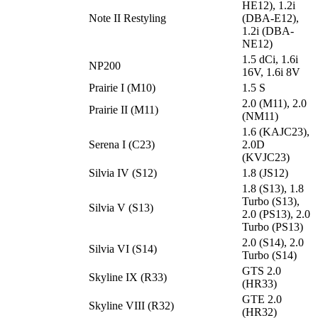
HE12), 1.2i
Note II Restyling
(DBA-E12),
1.2i (DBA-
NE12)
1.5 dCi, 1.6i
NP200
16V, 1.6i 8V
Prairie I (M10)
1.5 S
2.0 (M11), 2.0
Prairie II (M11)
(NM11)
1.6 (KAJC23),
Serena I (C23)
2.0D
(KVJC23)
Silvia IV (S12)
1.8 (JS12)
1.8 (S13), 1.8
Turbo (S13),
Silvia V (S13)
2.0 (PS13), 2.0
Turbo (PS13)
2.0 (S14), 2.0
Silvia VI (S14)
Turbo (S14)
GTS 2.0
Skyline IX (R33)
(HR33)
GTE 2.0
Skyline VIII (R32)
(HR32)