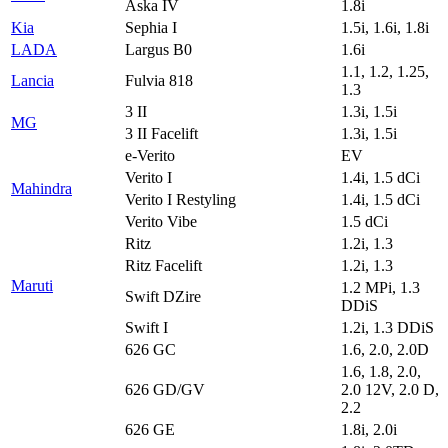
Aska IV
1.8i
Kia
Sephia I
1.5i, 1.6i, 1.8i
LADA
Largus B0
1.6i
1.1, 1.2, 1.25,
Lancia
Fulvia 818
1.3
3 II
1.3i, 1.5i
MG
3 II Facelift
1.3i, 1.5i
e-Verito
EV
Verito I
1.4i, 1.5 dCi
Mahindra
Verito I Restyling
1.4i, 1.5 dCi
Verito Vibe
1.5 dCi
Ritz
1.2i, 1.3
Ritz Facelift
1.2i, 1.3
Maruti
1.2 MPi, 1.3
Swift DZire
DDiS
Swift I
1.2i, 1.3 DDiS
626 GC
1.6, 2.0, 2.0D
1.6, 1.8, 2.0,
626 GD/GV
2.0 12V, 2.0 D,
2.2
626 GE
1.8i, 2.0i