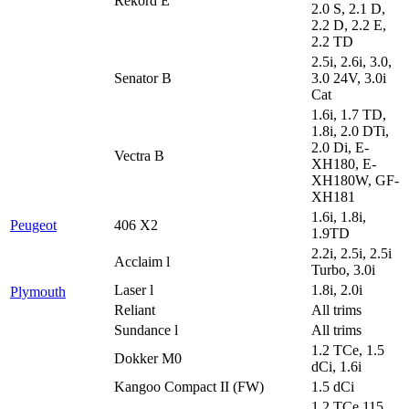
Rekord E
2.0 S, 2.1 D,
2.2 D, 2.2 E,
2.2 TD
2.5i, 2.6i, 3.0,
Senator B
3.0 24V, 3.0i
Cat
1.6i, 1.7 TD,
1.8i, 2.0 DTi,
2.0 Di, E-
Vectra B
XH180, E-
XH180W, GF-
XH181
1.6i, 1.8i,
Peugeot
406 X2
1.9TD
2.2i, 2.5i, 2.5i
Acclaim l
Turbo, 3.0i
Laser l
1.8i, 2.0i
Plymouth
Reliant
All trims
Sundance l
All trims
1.2 TCe, 1.5
Dokker M0
dCi, 1.6i
Kangoo Compact II (FW)
1.5 dCi
1.2 TCe 115,