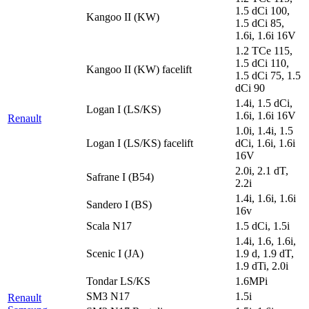
1.5 dCi 100,
Kangoo II (KW)
1.5 dCi 85,
1.6i, 1.6i 16V
1.2 TCe 115,
1.5 dCi 110,
Kangoo II (KW) facelift
1.5 dCi 75, 1.5
dCi 90
1.4i, 1.5 dCi,
Logan I (LS/KS)
1.6i, 1.6i 16V
Renault
1.0i, 1.4i, 1.5
Logan I (LS/KS) facelift
dCi, 1.6i, 1.6i
16V
2.0i, 2.1 dT,
Safrane I (B54)
2.2i
1.4i, 1.6i, 1.6i
Sandero I (BS)
16v
Scala N17
1.5 dCi, 1.5i
1.4i, 1.6, 1.6i,
Scenic I (JA)
1.9 d, 1.9 dT,
1.9 dTi, 2.0i
Tondar LS/KS
1.6MPi
SM3 N17
1.5i
Renault