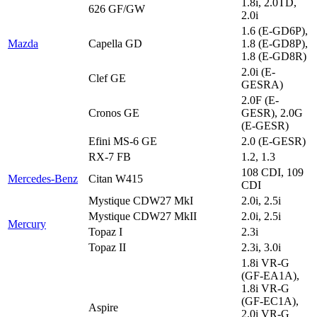
1.8i, 2.0TD,
626 GF/GW
2.0i
1.6 (E-GD6P),
Mazda
Capella GD
1.8 (E-GD8P),
1.8 (E-GD8R)
2.0i (E-
Clef GE
GESRA)
2.0F (E-
Cronos GE
GESR), 2.0G
(E-GESR)
Efini MS-6 GE
2.0 (E-GESR)
RX-7 FB
1.2, 1.3
108 CDI, 109
Mercedes-Benz
Citan W415
CDI
Mystique CDW27 MkI
2.0i, 2.5i
Mystique CDW27 MkII
2.0i, 2.5i
Mercury
Topaz I
2.3i
Topaz II
2.3i, 3.0i
1.8i VR-G
(GF-EA1A),
1.8i VR-G
(GF-EC1A),
Aspire
2.0i VR-G