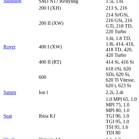
Samsung
SM3 N17 Restyling
1.5i, 1.6i
200 I (XH)
213 S, 216
214 Si/GSi,
216 GSi, 216
200 II (XW)
GTi, 218 TD,
220 Turbo
1.6i, 1.8 TD,
1.8i, 414, 416,
Rover
400 I (XW)
418 TD, 420,
420 Turbo
400 II (RT)
414 Si, 416 Si
618 i/Si, 620
SDi, 620 Si,
600
620 Ti Vitesse,
620 i, 623 Si
Saturn
Ion l
2.2i, 2.4i
1.0 MPI 65, 1.0
MPI 75, 1.0
MPI 80, 1.0
Seat
Ibiza KJ
TGI 90, 1.0
TGI 95, 1.0
TSI 95, 1.6
TDI 80