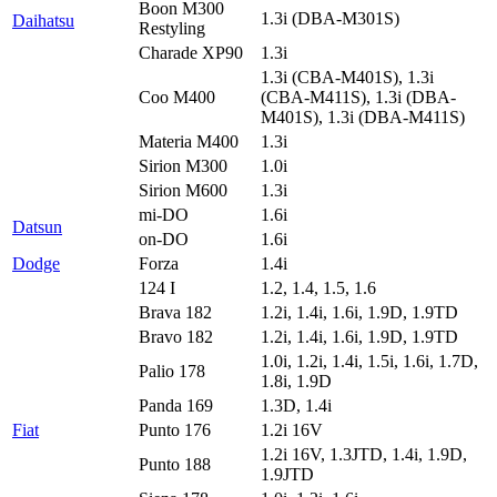
Boon M300
1.3i (DBA-M301S)
Daihatsu
Restyling
Charade XP90
1.3i
1.3i (CBA-M401S), 1.3i
Coo M400
(CBA-M411S), 1.3i (DBA-
M401S), 1.3i (DBA-M411S)
Materia M400
1.3i
Sirion M300
1.0i
Sirion M600
1.3i
mi-DO
1.6i
Datsun
on-DO
1.6i
Dodge
Forza
1.4i
124 I
1.2, 1.4, 1.5, 1.6
Brava 182
1.2i, 1.4i, 1.6i, 1.9D, 1.9TD
Bravo 182
1.2i, 1.4i, 1.6i, 1.9D, 1.9TD
1.0i, 1.2i, 1.4i, 1.5i, 1.6i, 1.7D,
Palio 178
1.8i, 1.9D
Panda 169
1.3D, 1.4i
Fiat
Punto 176
1.2i 16V
1.2i 16V, 1.3JTD, 1.4i, 1.9D,
Punto 188
1.9JTD