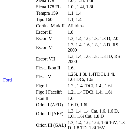
Siena 178
1.0i, 1.2i, 1.6i
Siena 178 FL
1.0i, 1.4i, 1.8i
Tempra 159
1.1, 1.4
Tipo 160
1.1, 1.4
Cortina Mark II
All trims
Escort II
1.8
Escort V
1.3, 1.4, 1.6, 1.8, 1.8 D, 2.0
1.3, 1.4, 1.6, 1.8, 1.8 D, RS
Escort VI
2000
1.3, 1.4, 1.6, 1.8, 1.8TD, RS
Escort VII
2000
Fiesta Ikon II
1.6i
1.25i, 1.3i, 1.4TDCi, 1.4i,
Fiesta V
1.6TDCi, 1.6i
Ford
Figo I
1.2i, 1.4TDCi, 1.4i, 1.6i
Figo I Facelift
1.2i, 1.4TDCi, 1.4i, 1.6i
Ikon II
1.6i
Orion I (AFD)
1.6 D, 1.6i
1.3, 1.4, 1.4 Cat, 1.6, 1.6 D,
Orion II (AFF)
1.6i, 1.6i Cat, 1.8 D
1.3, 1.4, 1.6, 1.6i, 1.6i 16V, 1.8
Orion III (GAL)
D, 1.8 TD, 1.8i 16V