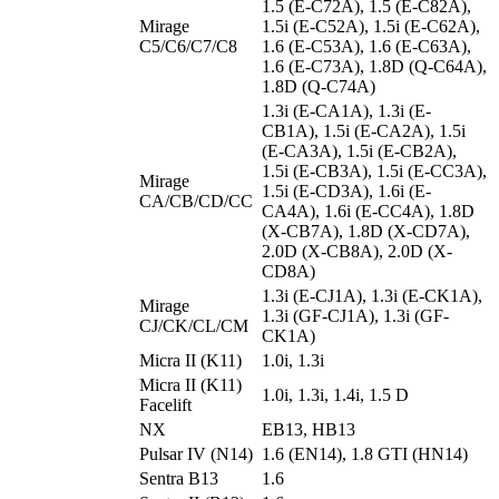
1.5 (E-C72A), 1.5 (E-C82A),
Mirage
1.5i (E-C52A), 1.5i (E-C62A),
C5/C6/C7/C8
1.6 (E-C53A), 1.6 (E-C63A),
1.6 (E-C73A), 1.8D (Q-C64A),
1.8D (Q-C74A)
1.3i (E-CA1A), 1.3i (E-
CB1A), 1.5i (E-CA2A), 1.5i
(E-CA3A), 1.5i (E-CB2A),
1.5i (E-CB3A), 1.5i (E-CC3A),
Mirage
1.5i (E-CD3A), 1.6i (E-
CA/CB/CD/CC
CA4A), 1.6i (E-CC4A), 1.8D
(X-CB7A), 1.8D (X-CD7A),
2.0D (X-CB8A), 2.0D (X-
CD8A)
1.3i (E-CJ1A), 1.3i (E-CK1A),
Mirage
1.3i (GF-CJ1A), 1.3i (GF-
CJ/CK/CL/CM
CK1A)
Micra II (K11)
1.0i, 1.3i
Micra II (K11)
1.0i, 1.3i, 1.4i, 1.5 D
Facelift
NX
EB13, HB13
Pulsar IV (N14)
1.6 (EN14), 1.8 GTI (HN14)
Sentra B13
1.6