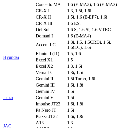
Concerto MA
1.6 (E-MA2), 1.6 (E-MA3)
CR-X I
1.3, 1.5i, 1.6i
CR-X II
1.5i, 1.6 (E-EF7), 1.6i
CR-X III
1.6 ESi
Del Sol
1.6 S, 1.6 Si, 1.6 VTEC
Domani I
1.6 (E-MA4)
1.3i, 1.5, 1.5CRDi, 1.5i,
Accent LC
1.6(LC), 1.6i
Elantra I (J1)
1.5, 1.6
Hyundai
Excel X1
1.5
Excel X2
1.3, 1.5i
Verna LC
1.3i, 1.5i
Gemini II
1.5i Turbo, 1.6i
Gemini III
1.6i, 1.8i
Gemini IV
1.5i
Isuzu
Gemini V
1.5i
Impulse JT22
1.6i, 1.8i
Pa Nero JT
1.5i
Piazza JT22
1.6i, 1.8i
A13
1.3
JAC