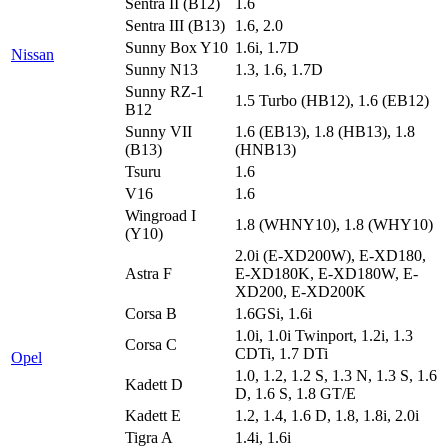
Sentra II (B12)
1.6
Sentra III (B13)
1.6, 2.0
Sunny Box Y10
1.6i, 1.7D
Nissan
Sunny N13
1.3, 1.6, 1.7D
Sunny RZ-1
1.5 Turbo (HB12), 1.6 (EB12)
B12
Sunny VII
1.6 (EB13), 1.8 (HB13), 1.8
(B13)
(HNB13)
Tsuru
1.6
V16
1.6
Wingroad I
1.8 (WHNY10), 1.8 (WHY10)
(Y10)
2.0i (E-XD200W), E-XD180,
Astra F
E-XD180K, E-XD180W, E-
XD200, E-XD200K
Corsa B
1.6GSi, 1.6i
1.0i, 1.0i Twinport, 1.2i, 1.3
Corsa C
CDTi, 1.7 DTi
Opel
1.0, 1.2, 1.2 S, 1.3 N, 1.3 S, 1.6
Kadett D
D, 1.6 S, 1.8 GT/E
Kadett E
1.2, 1.4, 1.6 D, 1.8, 1.8i, 2.0i
Tigra A
1.4i, 1.6i