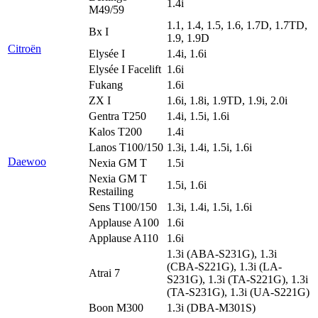
1.4i
M49/59
1.1, 1.4, 1.5, 1.6, 1.7D, 1.7TD,
Bx I
1.9, 1.9D
Citroën
Elysée I
1.4i, 1.6i
Elysée I Facelift
1.6i
Fukang
1.6i
ZX I
1.6i, 1.8i, 1.9TD, 1.9i, 2.0i
Gentra T250
1.4i, 1.5i, 1.6i
Kalos T200
1.4i
Lanos T100/150
1.3i, 1.4i, 1.5i, 1.6i
Daewoo
Nexia GM T
1.5i
Nexia GM T
1.5i, 1.6i
Restailing
Sens T100/150
1.3i, 1.4i, 1.5i, 1.6i
Applause A100
1.6i
Applause A110
1.6i
1.3i (ABA-S231G), 1.3i
(CBA-S221G), 1.3i (LA-
Atrai 7
S231G), 1.3i (TA-S221G), 1.3i
(TA-S231G), 1.3i (UA-S221G)
Boon M300
1.3i (DBA-M301S)