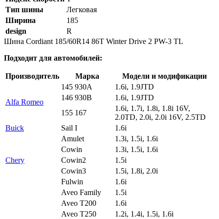
Тип шины
Легковая
Ширина
185
design
R
Шина Cordiant 185/60R14 86T Winter Drive 2 PW-3 TL
Подходит для автомобилей:
Производитель
Марка
Модели и модификации
145 930A
1.6i, 1.9JTD
146 930B
1.6i, 1.9JTD
Alfa Romeo
1.6i, 1.7i, 1.8i, 1.8i 16V,
155 167
2.0TD, 2.0i, 2.0i 16V, 2.5TD
Buick
Sail I
1.6i
Amulet
1.3i, 1.5i, 1.6i
Cowin
1.3i, 1.5i, 1.6i
Chery
Cowin2
1.5i
Cowin3
1.5i, 1.8i, 2.0i
Fulwin
1.6i
Aveo Family
1.5i
Aveo T200
1.6i
Aveo T250
1.2i, 1.4i, 1.5i, 1.6i