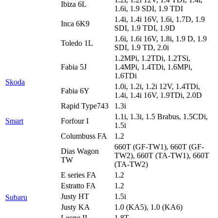
Ibiza 6L
1.6i, 1.9 SDI, 1.9 TDI
1.4i, 1.4i 16V, 1.6i, 1.7D, 1.9
Inca 6K9
SDI, 1.9 TDI, 1.9D
1.6i, 1.6i 16V, 1.8i, 1.9 D, 1.9
Toledo 1L
SDI, 1.9 TD, 2.0i
1.2MPi, 1.2TDi, 1.2TSi,
Fabia 5J
1.4MPi, 1.4TDi, 1.6MPi,
1.6TDi
Skoda
1.0i, 1.2i, 1.2i 12V, 1.4TDi,
Fabia 6Y
1.4i, 1.4i 16V, 1.9TDi, 2.0D
Rapid Type743
1.3i
1.1i, 1.3i, 1.5 Brabus, 1.5CDi,
Smart
Forfour I
1.5i
Columbuss FA
1.2
660T (GF-TW1), 660T (GF-
Dias Wagon
TW2), 660T (TA-TW1), 660T
TW
(TA-TW2)
E series FA
1.2
Estratto FA
1.2
Justy HT
1.5i
Subaru
Justy KA
1.0 (KA5), 1.0 (KA6)
Leone II
1.8T