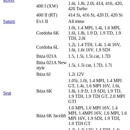
Rover
1.6i, 1.8i, 2.0i, 414, 416, 420,
400 I (XW)
420 Turbo
400 II (RT)
414 Si, 416 Si, 420 D, 420 Si
Saturn
Ev1 II
All trims
1.0i, 1.4 MPI, 1.4i, 1.6 MPI,
Cordoba 6K
1.6i, 1.8i, 1.9 D, 1.9 TD, 1.9
TDI, 2.0i
1.2i, 1.4 TDI, 1.4i, 1.4i 16V,
Cordoba 6L
1.6i, 1.6i 16V, 1.9 SDI
Ibiza 021A
1.5, 1.5i, 1.5i cat, 1.7D
Ibiza 021A New
1.5i, 1.5i cat, 1.7D, 1.7i
style
Ibiza 6J
1.2i 12V
1.05i, 1.0i, 1.4 MPI, 1.4 MPI
GT, 1.4i, 1.6 MPI 16V, 1.6i,
Ibiza 6K
1.8i, 1.9 D, 1.9 SDI, 1.9 TD,
Seat
1.9 TDI, 1.9 TDI GT, 2.0 MPI
GTI
1.0 MPI, 1.0 MPI 16V, 1.4
MPI, 1.4MPI 16V, 1.6 MPI, 1.6
Ibiza 6K facelift
MPI 16V, 1.9 SDI, 1.9 TDI,
1.9 TDI GT
1.2i, 1.2i 12V, 1.4 TDI, 1.4i,