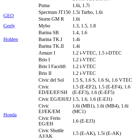
Puma
1.6i, 1.7i
Spectrum JT150
1.5i Turbo, 1.6i
GEO
Storm GM R
1.6i
Geely
Mybo
1.3, 1.5, 1.8
Barina SB
1.4, 1.6
Holden
Barina TK.I
1.4i
Barina TK.II
1.4i
Amaze I
1.2 i-VTEC, 1.5 i-DTEC
Brio I
1.2 i-VTEC
Brio I Facelift
1.2 i-VTEC
Brio II
1.2 i-VTEC
Civic del Sol
1.5 S, 1.6 S, 1.6 Si, 1.6 VTEC
Civic
1.5 (E-EF2), 1.5 (E-EF4), 1.6
ED/EE/EF/SH
(E-EF3), 1.6 (E-EF5)
Civic EG/EH/EJ
1.5, 1.6, 1.6 (E-EJ1)
Civic
1.6i (MB1), 1.6i (MB4), 1.6i
EJ/EK/EM
(MC1)
Honda
Civic Ferio
1.6 (E-EJ3)
EG/EH
Civic Shuttle
1.5 (E-AK), 1.5i (E-AK)
AJ/AK