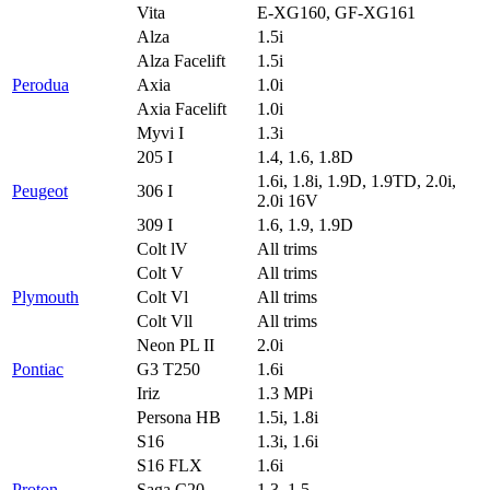
Vita
E-XG160, GF-XG161
Alza
1.5i
Alza Facelift
1.5i
Perodua
Axia
1.0i
Axia Facelift
1.0i
Myvi I
1.3i
205 I
1.4, 1.6, 1.8D
1.6i, 1.8i, 1.9D, 1.9TD, 2.0i,
Peugeot
306 I
2.0i 16V
309 I
1.6, 1.9, 1.9D
Colt lV
All trims
Colt V
All trims
Plymouth
Colt Vl
All trims
Colt Vll
All trims
Neon PL II
2.0i
Pontiac
G3 T250
1.6i
Iriz
1.3 MPi
Persona HB
1.5i, 1.8i
S16
1.3i, 1.6i
S16 FLX
1.6i
Proton
Saga C20
1.3, 1.5