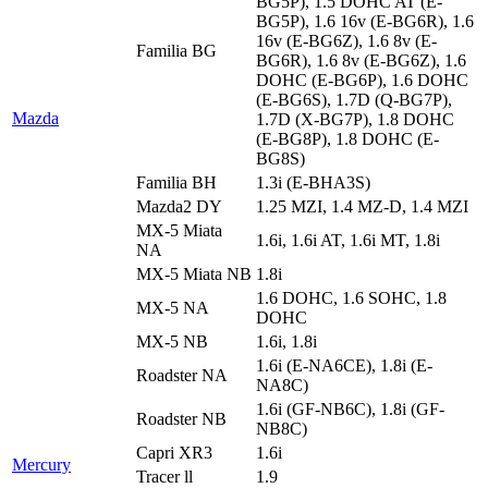
BG5P), 1.5 DOHC AT (E-
BG5P), 1.6 16v (E-BG6R), 1.6
16v (E-BG6Z), 1.6 8v (E-
Familia BG
BG6R), 1.6 8v (E-BG6Z), 1.6
DOHC (E-BG6P), 1.6 DOHC
(E-BG6S), 1.7D (Q-BG7P),
Mazda
1.7D (X-BG7P), 1.8 DOHC
(E-BG8P), 1.8 DOHC (E-
BG8S)
Familia BH
1.3i (E-BHA3S)
Mazda2 DY
1.25 MZI, 1.4 MZ-D, 1.4 MZI
MX-5 Miata
1.6i, 1.6i AT, 1.6i MT, 1.8i
NA
MX-5 Miata NB
1.8i
1.6 DOHC, 1.6 SOHC, 1.8
MX-5 NA
DOHC
MX-5 NB
1.6i, 1.8i
1.6i (E-NA6CE), 1.8i (E-
Roadster NA
NA8C)
1.6i (GF-NB6C), 1.8i (GF-
Roadster NB
NB8C)
Capri XR3
1.6i
Mercury
Tracer ll
1.9