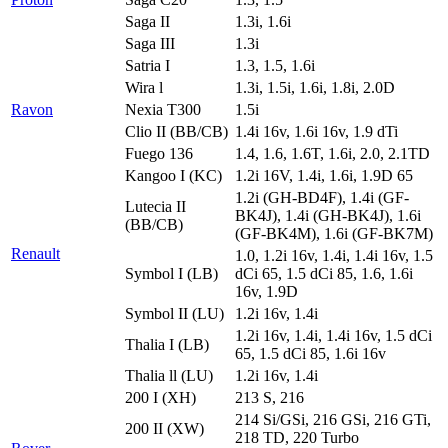
Saga II
1.3i, 1.6i
Saga III
1.3i
Satria I
1.3, 1.5, 1.6i
Wira l
1.3i, 1.5i, 1.6i, 1.8i, 2.0D
Ravon
Nexia T300
1.5i
Clio II (BB/CB)
1.4i 16v, 1.6i 16v, 1.9 dTi
Fuego 136
1.4, 1.6, 1.6T, 1.6i, 2.0, 2.1TD
Kangoo I (KC)
1.2i 16V, 1.4i, 1.6i, 1.9D 65
1.2i (GH-BD4F), 1.4i (GF-
Lutecia II
BK4J), 1.4i (GH-BK4J), 1.6i
(BB/CB)
(GF-BK4M), 1.6i (GF-BK7M)
Renault
1.0, 1.2i 16v, 1.4i, 1.4i 16v, 1.5
Symbol I (LB)
dCi 65, 1.5 dCi 85, 1.6, 1.6i
16v, 1.9D
Symbol II (LU)
1.2i 16v, 1.4i
1.2i 16v, 1.4i, 1.4i 16v, 1.5 dCi
Thalia I (LB)
65, 1.5 dCi 85, 1.6i 16v
Thalia ll (LU)
1.2i 16v, 1.4i
200 I (XH)
213 S, 216
214 Si/GSi, 216 GSi, 216 GTi,
200 II (XW)
218 TD, 220 Turbo