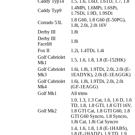
Caddy Typ14
1.5, 1.6, 1.6D, 1.6TD, 1.7, 1.8
1.4MPi, 1.6MPi, 1.6SPi,
Caddy Typ9
1.7SDi, 1.9D, 1.9SDi
1.8 G60, 1.8 G60 (E-50PG),
Corrado 53L
1.8i, 2.0i, 2.0i 16V
Derby III
1.8i
Derby III
1.8i
Facelift
Fox II
1.2i, 1.4TDi, 1.4i
Golf Cabriolet
1.5, 1.6, 1.8, 1.8 (E-152HK)
Mk1
Golf Cabriolet
1.6i, 1.8i, 1.9TDi, 2.0i, 2.0i (E-
Mk3
1EADYK), 2.0i (E-1EAGGK)
Golf Cabriolet
1.6i, 1.8i, 1.9TDi, 2.0i, 2.0i
Mk4
(GF-1EAGG)
Golf Mk1
All trims
1.0, 1.3, 1.3 Cat, 1.6, 1.6 D, 1.6
TD, 1.8, 1.8 GTI, 1.8 GTI 16V,
Golf Mk2
1.8 GTI Cat, 1.8 GTI G60, 1.8
GTI G60 Syncro, 1.8 Syncro,
1.8i Cat, 1.8i Cat Syncro
1.4, 1.6, 1.8, 1.8 (E-1HABS),
1.8 (E-1HADZ), 1.9 TD, 1.9