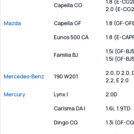
1.8 (E-CG2
Capella CG
2.0 (E-CG
Mazda
Capella GF
1.8 (GF-GF
Eunos 500 CA
1.8 (E-CAP
1.5i (GF-BJ
Familia BJ
1.5i (GF-B
2.0, D 2.0, 
Mercedes-Benz
190 W201
2.2, E 2.0
Mercury
Lynx l
2.0D
Carisma DA I
1.6i, 1.9TD
Dingo CQ
1.3i (GF-C