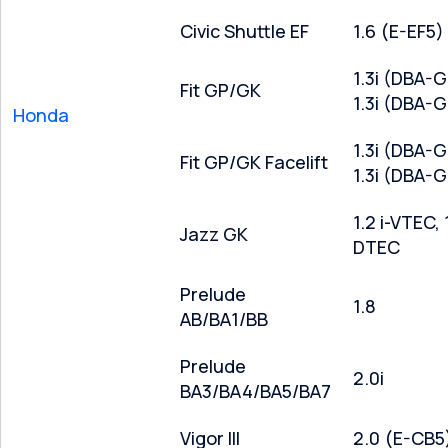
Civic Shuttle EF
1.6 (E-EF5)
1.3i (DBA-G
Fit GP/GK
1.3i (DBA-
Honda
1.3i (DBA-G
Fit GP/GK Facelift
1.3i (DBA-
1.2 i-VTEC, 1
Jazz GK
DTEC
Prelude
1.8
AB/BA1/BB
Prelude
2.0i
BA3/BA4/BA5/BA7
Vigor III
2.0 (E-CB5