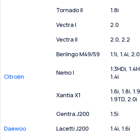
Tornado II
1.8i
Vectra I
2.0
Vectra II
2.0, 2.2
Berlingo M49/59
1.1i, 1.4i, 2.
1.3HDi, 1.4H
Nemo I
Citroën
1.4i
1.6i, 1.8i, 1.
Xantia X1
1.9TD, 2.0i
Gentra J200
1.5i
Daewoo
Lacetti J200
1.4i, 1.6i