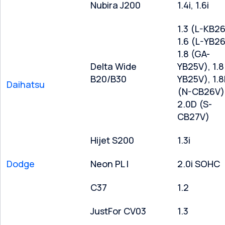
Nubira J200
1.4i, 1.6i
1.3 (L-KB26
1.6 (L-YB26
1.8 (GA-
Delta Wide
YB25V), 1.8
B20/B30
YB25V), 1.
Daihatsu
(N-CB26V)
2.0D (S-
CB27V)
Hijet S200
1.3i
Dodge
Neon PL I
2.0i SOHC
C37
1.2
JustFor CV03
1.3