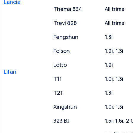
Lancia
Thema 834
All trims
Trevi 828
All trims
Fengshun
1.3i
Foison
1.2i, 1.3i
Lotto
1.2i
Lifan
T11
1.0i, 1.3i
T21
1.3i
Xingshun
1.0i, 1.3i
323 BJ
1.5i, 1.6i, 2