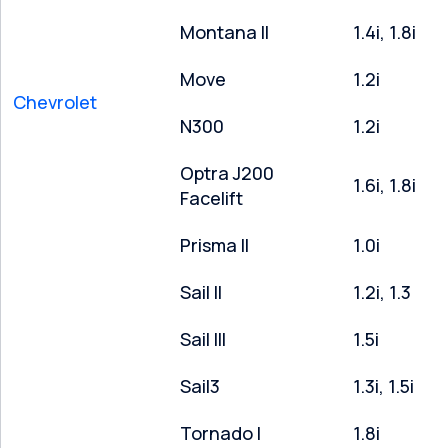
Montana II
1.4i, 1.8i
Move
1.2i
Chevrolet
N300
1.2i
Optra J200
1.6i, 1.8i
Facelift
Prisma II
1.0i
Sail II
1.2i, 1.3
Sail III
1.5i
Sail3
1.3i, 1.5i
Tornado I
1.8i