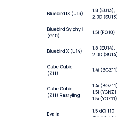
1.8 (EU13),
Bluebird IX (U13)
2.0D (SU13
Bluebird Sylphy I
1.5i (FG10)
(G10)
1.8 (EU14),
Bluebird X (U14)
2.0D (SU14
Cube Cubic II
1.4i (BGZ11
(Z11)
1.4i (BGZ11
Cube Cubic II
1.5i (YGNZ1
(Z11) Resryling
1.5i (YGZ11
1.5 dCi 110, 
Evalia