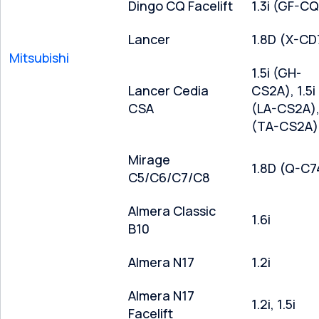
Dingo CQ Facelift
1.3i (GF-C
Lancer
1.8D (X-CD
Mitsubishi
1.5i (GH-
Lancer Cedia
CS2A), 1.5i
CSA
(LA-CS2A), 
(TA-CS2A)
Mirage
1.8D (Q-C7
C5/C6/C7/C8
Almera Classic
1.6i
B10
Almera N17
1.2i
Almera N17
1.2i, 1.5i
Facelift