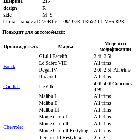
Ширина
215
design
R
side
M+S
Шина Triangle 215/70R15C 109/107R TR652 TL M+S 8PR
Подходит для автомобилей:
Модели и
Производитель
Марка
модификации
GL8 I Facelift
2.4i, 2.5i
Le Sabre VIII
All trims
Buick
Regal IV
2.0i, 2.5i, All trims
Riviera II
All trims
4.6i, 4.6i Concours,
Cadillac
DeVille
4.9i
Malibu I
All trims
Malibu II
All trims
Malibu III
All trims
Monte Carlo I
All trims
Monte Carlo II
All trims
Chevrolet
Monte Carlo II Restyling
All trims
T-Series III Restyling
2.5 D