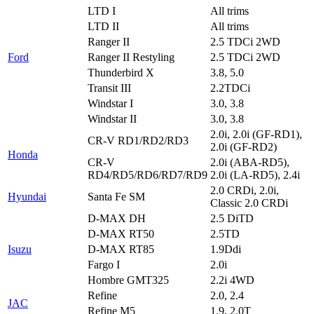
LTD I
All trims
LTD II
All trims
Ranger II
2.5 TDCi 2WD
Ford
Ranger II Restyling
2.5 TDCi 2WD
Thunderbird X
3.8, 5.0
Transit III
2.2TDCi
Windstar I
3.0, 3.8
Windstar II
3.0, 3.8
2.0i, 2.0i (GF-RD1),
CR-V RD1/RD2/RD3
2.0i (GF-RD2)
Honda
CR-V
2.0i (ABA-RD5),
RD4/RD5/RD6/RD7/RD9
2.0i (LA-RD5), 2.4i
2.0 CRDi, 2.0i,
Hyundai
Santa Fe SM
Classic 2.0 CRDi
D-MAX DH
2.5 DiTD
D-MAX RT50
2.5TD
Isuzu
D-MAX RT85
1.9Ddi
Fargo I
2.0i
Hombre GMT325
2.2i 4WD
Refine
2.0, 2.4
JAC
Refine M5
1.9, 2.0T