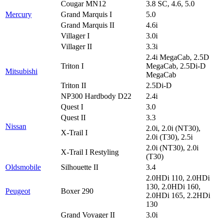
Cougar MN12
3.8 SC, 4.6, 5.0
Mercury
Grand Marquis I
5.0
Grand Marquis II
4.6i
Villager I
3.0i
Villager II
3.3i
2.4i MegaCab, 2.5D
Triton I
MegaCab, 2.5Di-D
Mitsubishi
MegaCab
Triton II
2.5Di-D
NP300 Hardbody D22
2.4i
Quest I
3.0
Quest II
3.3
Nissan
2.0i, 2.0i (NT30),
X-Trail I
2.0i (T30), 2.5i
2.0i (NT30), 2.0i
X-Trail I Restyling
(T30)
Oldsmobile
Silhouette II
3.4
2.0HDi 110, 2.0HDi
130, 2.0HDi 160,
Peugeot
Boxer 290
2.0HDi 165, 2.2HDi
130
Grand Voyager II
3.0i