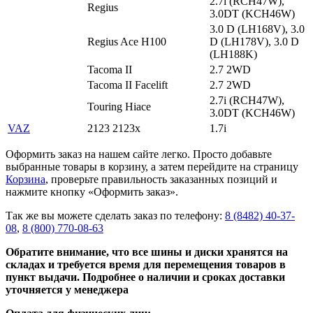
2.7i (RCH47W),
Regius
3.0DT (KCH46W)
3.0 D (LH168V), 3.0
Regius Ace H100
D (LH178V), 3.0 D
(LH188K)
Tacoma II
2.7 2WD
Tacoma II Facelift
2.7 2WD
2.7i (RCH47W),
Touring Hiace
3.0DT (KCH46W)
VAZ
2123 2123x
1.7i
Оформить заказ на нашем сайте легко. Просто добавьте
выбранные товары в корзину, а затем перейдите на страницу
Корзина
, проверьте правильность заказанных позиций и
нажмите кнопку «Оформить заказ».
Так же вы можете сделать заказ по телефону:
8 (8482) 40-37-
08
,
8 (800) 770-08-63
Обратите внимание, что все шины и диски хранятся на
складах и требуется время для перемещения товаров в
пункт выдачи. Подробнее о наличии и сроках доставки
уточняется у менеджера