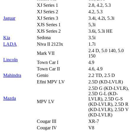
XJ Series 1
2.8, 4.2, 5.3
XJ Series 2
4.2, 5.3
Jaguar
XJ Series 3
3.4i, 4.2i, 5.3i
XJS Series 1
5,3i
XJS Series 2
3.6i, 5.3i HE
Kia
Sedona
3.5i
LADA
Niva II 2123x
1.7i
2.4 D, 5.0 140, 5.0
Mark VII
150
Lincoln
Town Car I
4.9
Town Car II
4.6, 4.9
Mahindra
Genio
2.2 TD, 2.5 D
Efini MPV LV
2.5D (KD-LVLR)
2.5D G (KD-LVLR),
2.5D G-L (KD-
Mazda
LVLR), 2.5D G-S
MPV LV
(KD-LVLR), 2.5D R
(KD-LVLR), 2.5D V
(KD-LVLR)
Cougar III
XR-7
Cougar IV
V8