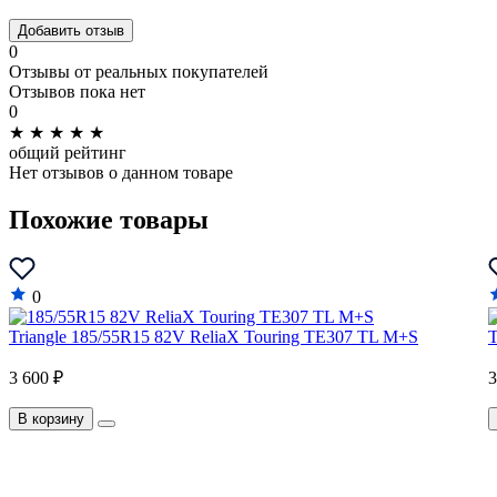
Добавить отзыв
0
Отзывы от реальных покупателей
Отзывов пока нет
0
★
★
★
★
★
общий рейтинг
Нет отзывов о данном товаре
Похожие товары
0
Triangle 185/55R15 82V ReliaX Touring TE307 TL M+S
T
3 600 ₽
3
В корзину