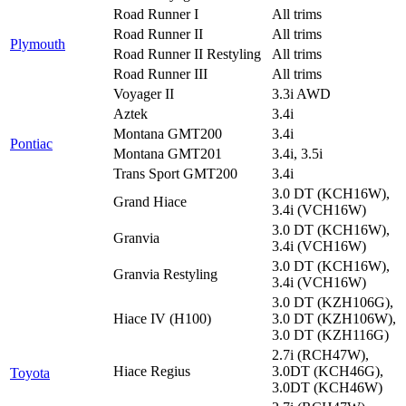
Road Runner I
All trims
Road Runner II
All trims
Plymouth
Road Runner II Restyling
All trims
Road Runner III
All trims
Voyager II
3.3i AWD
Aztek
3.4i
Montana GMT200
3.4i
Pontiac
Montana GMT201
3.4i, 3.5i
Trans Sport GMT200
3.4i
3.0 DT (KCH16W),
Grand Hiace
3.4i (VCH16W)
3.0 DT (KCH16W),
Granvia
3.4i (VCH16W)
3.0 DT (KCH16W),
Granvia Restyling
3.4i (VCH16W)
3.0 DT (KZH106G),
Hiace IV (H100)
3.0 DT (KZH106W),
3.0 DT (KZH116G)
2.7i (RCH47W),
Hiace Regius
3.0DT (KCH46G),
Toyota
3.0DT (KCH46W)