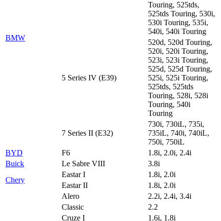
Touring, 525tds,
525tds Touring, 530i,
530i Touring, 535i,
540i, 540i Touring
BMW
520d, 520d Touring,
520i, 520i Touring,
523i, 523i Touring,
525d, 525d Touring,
5 Series IV (E39)
525i, 525i Touring,
525tds, 525tds
Touring, 528i, 528i
Touring, 540i
Touring
730i, 730iL, 735i,
7 Series II (E32)
735iL, 740i, 740iL,
750i, 750iL
BYD
F6
1.8i, 2.0i, 2.4i
Buick
Le Sabre VIII
3.8i
Eastar I
1.8i, 2.0i
Chery
Eastar II
1.8i, 2.0i
Alero
2.2i, 2.4i, 3.4i
Classic
2.2
Cruze I
1.6i, 1.8i