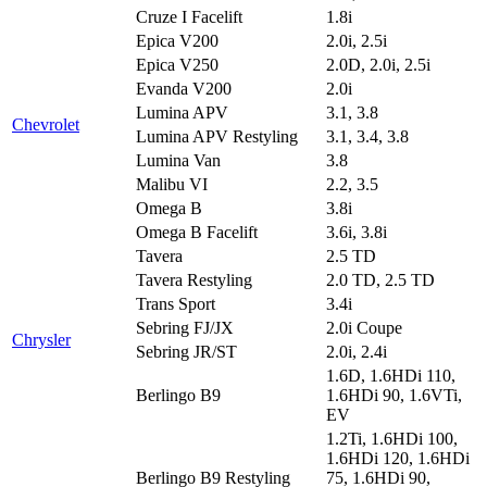
Cruze I Facelift
1.8i
Epica V200
2.0i, 2.5i
Epica V250
2.0D, 2.0i, 2.5i
Evanda V200
2.0i
Lumina APV
3.1, 3.8
Chevrolet
Lumina APV Restyling
3.1, 3.4, 3.8
Lumina Van
3.8
Malibu VI
2.2, 3.5
Omega B
3.8i
Omega B Facelift
3.6i, 3.8i
Tavera
2.5 TD
Tavera Restyling
2.0 TD, 2.5 TD
Trans Sport
3.4i
Sebring FJ/JX
2.0i Coupe
Chrysler
Sebring JR/ST
2.0i, 2.4i
1.6D, 1.6HDi 110,
Berlingo B9
1.6HDi 90, 1.6VTi,
EV
1.2Ti, 1.6HDi 100,
1.6HDi 120, 1.6HDi
Berlingo B9 Restyling
75, 1.6HDi 90,