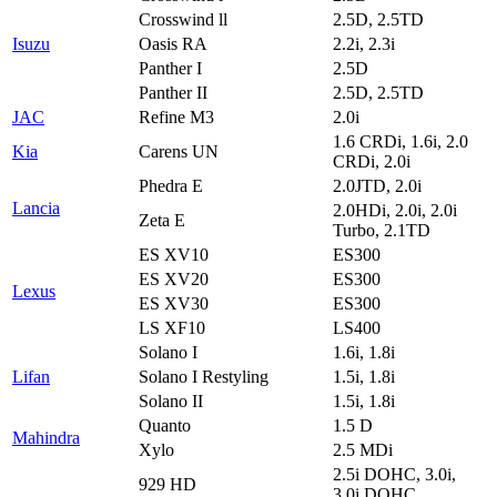
Crosswind ll
2.5D, 2.5TD
Isuzu
Oasis RA
2.2i, 2.3i
Panther I
2.5D
Panther II
2.5D, 2.5TD
JAC
Refine M3
2.0i
1.6 CRDi, 1.6i, 2.0
Kia
Carens UN
CRDi, 2.0i
Phedra E
2.0JTD, 2.0i
Lancia
2.0HDi, 2.0i, 2.0i
Zeta E
Turbo, 2.1TD
ES XV10
ES300
ES XV20
ES300
Lexus
ES XV30
ES300
LS XF10
LS400
Solano I
1.6i, 1.8i
Lifan
Solano I Restyling
1.5i, 1.8i
Solano II
1.5i, 1.8i
Quanto
1.5 D
Mahindra
Xylo
2.5 MDi
2.5i DOHC, 3.0i,
929 HD
3.0i DOHC