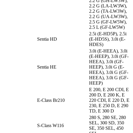
2.2 G (GH-LW3W),
2.2 G (LA-LW3W),
2.2 G (TA-LW3W),
2.2 G (UA-LW3W),
2.5 G (GF-LW5W),
2.5 L (GF-LW5W)
2.5i (E-HD5P), 2.5i
Sentia HD
(E-HD5S), 3.0i (E-
HDES)
3.0i (E-HEEA), 3.0i
(E-HEEP), 3.0i (GF-
HEEA), 3.0i (GF-
Sentia HE
HEEP), 3.0i G (E-
HEEA), 3.0i G (GF-
HEEA), 3.0i G (GF-
HEEP)
E 200, E 200 CDI, E
200 D, E 200 K, E
E-Class Br210
220 CDI, E 220 D, E
230, E 250 D, E 290
TD, E 300 D
280 S, 280 SE, 280
SEL, 300 SD, 350
S-Class W116
SE, 350 SEL, 450