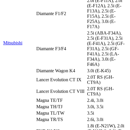
2.0i (E-F11A), 2.0i
(E-F12A), 2.5i (E-
F13A), 2.5i (E-
Diamante F1/F2
F15A), 2.5i (E-
F25A), 3.0i (E-
F17A)
2.5i (ABA-F34A),
2.5i (E-F31A), 2.5i
Mitsubishi
(E-F41A), 2.5i (GF-
Diamante F3/F4
F31A), 2.5i (GF-
F41A), 2.5i (LA-
F34A), 3.0i (E-
F46A)
Diamante Wagon K4
3.0i (E-K45)
2.0T RS (GH-
Lancer Evolution CT IX
CT9A)
2.0T RS (GH-
Lancer Evolution CT VIII
CT9A)
Magna TE/TF
2.4i, 3.0i
Magna TH/TJ
3.0i, 3.5i
Magna TL/TW
3.5i
Magna TR/TS
2.6i, 3.0i
1.8i (E-N21W), 2.0i