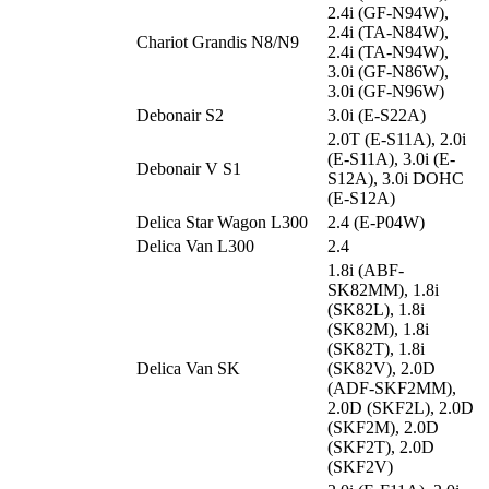
2.4i (GF-N94W),
2.4i (TA-N84W),
Chariot Grandis N8/N9
2.4i (TA-N94W),
3.0i (GF-N86W),
3.0i (GF-N96W)
Debonair S2
3.0i (E-S22A)
2.0T (E-S11A), 2.0i
(E-S11A), 3.0i (E-
Debonair V S1
S12A), 3.0i DOHC
(E-S12A)
Delica Star Wagon L300
2.4 (E-P04W)
Delica Van L300
2.4
1.8i (ABF-
SK82MM), 1.8i
(SK82L), 1.8i
(SK82M), 1.8i
(SK82T), 1.8i
Delica Van SK
(SK82V), 2.0D
(ADF-SKF2MM),
2.0D (SKF2L), 2.0D
(SKF2M), 2.0D
(SKF2T), 2.0D
(SKF2V)