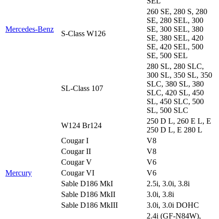
SEL
260 SE, 280 S, 280
SE, 280 SEL, 300
Mercedes-Benz
SE, 300 SEL, 380
S-Class W126
SE, 380 SEL, 420
SE, 420 SEL, 500
SE, 500 SEL
280 SL, 280 SLC,
300 SL, 350 SL, 350
SLC, 380 SL, 380
SL-Class 107
SLC, 420 SL, 450
SL, 450 SLC, 500
SL, 500 SLC
250 D L, 260 E L, E
W124 Br124
250 D L, E 280 L
Cougar I
V8
Cougar II
V8
Cougar V
V6
Mercury
Cougar VI
V6
Sable D186 MkI
2.5i, 3.0i, 3.8i
Sable D186 MkII
3.0i, 3.8i
Sable D186 MkIII
3.0i, 3.0i DOHC
2.4i (GF-N84W),