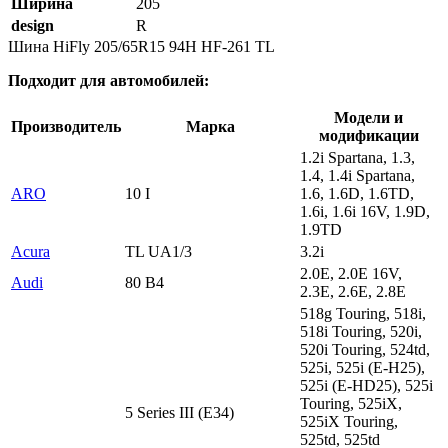
Ширина
205
design
R
Шина HiFly 205/65R15 94H HF-261 TL
Подходит для автомобилей:
Модели и
Производитель
Марка
модификации
1.2i Spartana, 1.3,
1.4, 1.4i Spartana,
ARO
10 I
1.6, 1.6D, 1.6TD,
1.6i, 1.6i 16V, 1.9D,
1.9TD
Acura
TL UA1/3
3.2i
2.0E, 2.0E 16V,
Audi
80 B4
2.3E, 2.6E, 2.8E
518g Touring, 518i,
518i Touring, 520i,
520i Touring, 524td,
525i, 525i (E-H25),
525i (E-HD25), 525i
Touring, 525iX,
5 Series III (E34)
525iX Touring,
525td, 525td