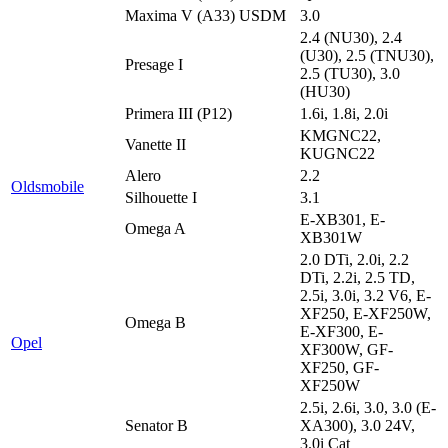
Maxima V (A33) USDM
3.0
2.4 (NU30), 2.4
(U30), 2.5 (TNU30),
Presage I
2.5 (TU30), 3.0
(HU30)
Primera III (P12)
1.6i, 1.8i, 2.0i
KMGNC22,
Vanette II
KUGNC22
Alero
2.2
Oldsmobile
Silhouette I
3.1
E-XB301, E-
Omega A
XB301W
2.0 DTi, 2.0i, 2.2
DTi, 2.2i, 2.5 TD,
2.5i, 3.0i, 3.2 V6, E-
XF250, E-XF250W,
Omega B
E-XF300, E-
Opel
XF300W, GF-
XF250, GF-
XF250W
2.5i, 2.6i, 3.0, 3.0 (E-
Senator B
XA300), 3.0 24V,
3.0i Cat