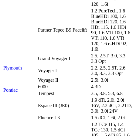
120, 1.6i
1.2 PureTech, 1.6
BlueHDi 100, 1.6
BlueHDi 120, 1.6
HDi 115, 1.6 HDi
Partner Tepee B9 Facelift
90, 1.6 VTi 100, 1.6
VTi 110, 1.6 VTi
120, 1.6 e-HDi 92,
1.6i
2.5, 2.5T, 3.0, 3.3,
Grand Voyager I
3.3 Opt
Plymouth
2.2, 2.5, 2.5T, 2.6,
Voyager I
3.0, 3.3, 3.3 Opt
Voyager II
2.5i, 3.0i
6000
4.3D
Pontiac
Tempest
3.5, 3.8, 5.3, 6.8
1.9 dTi, 2.0i, 2.0i
Espace III (JE0)
16V, 2.2 dCi, 2.2TD,
3.0i, 3.0i 24V
Fluence L3
1.5 dCi, 1.6i, 2.0i
1.2 TCe 115, 1.4
TCe 130, 1.5 dCi
105, 1.5 dCi 85, 1.6