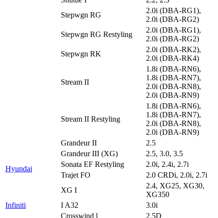
2.0i (DBA-RG1),
Stepwgn RG
2.0i (DBA-RG2)
2.0i (DBA-RG1),
Stepwgn RG Restyling
2.0i (DBA-RG2)
2.0i (DBA-RK2),
Stepwgn RK
2.0i (DBA-RK4)
1.8i (DBA-RN6),
1.8i (DBA-RN7),
Stream II
2.0i (DBA-RN8),
2.0i (DBA-RN9)
1.8i (DBA-RN6),
1.8i (DBA-RN7),
Stream II Restyling
2.0i (DBA-RN8),
2.0i (DBA-RN9)
Grandeur II
2.5
Grandeur III (XG)
2.5, 3.0, 3.5
Sonata EF Restyling
2.0i, 2.4i, 2.7i
Hyundai
Trajet FO
2.0 CRDi, 2.0i, 2.7i
2.4, XG25, XG30,
XG I
XG350
Infiniti
I A32
3.0i
Crosswind l
2.5D