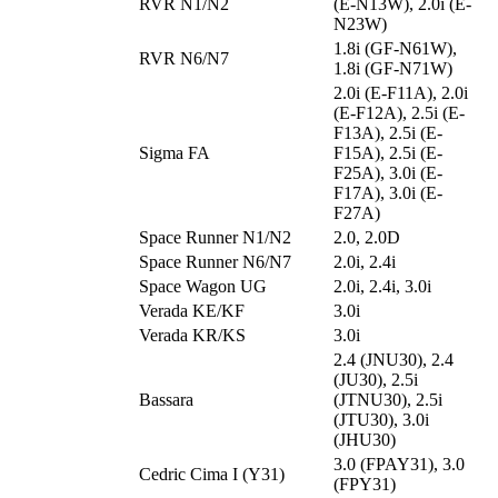
RVR N1/N2
(E-N13W), 2.0i (E-
N23W)
1.8i (GF-N61W),
RVR N6/N7
1.8i (GF-N71W)
2.0i (E-F11A), 2.0i
(E-F12A), 2.5i (E-
F13A), 2.5i (E-
Sigma FA
F15A), 2.5i (E-
F25A), 3.0i (E-
F17A), 3.0i (E-
F27A)
Space Runner N1/N2
2.0, 2.0D
Space Runner N6/N7
2.0i, 2.4i
Space Wagon UG
2.0i, 2.4i, 3.0i
Verada KE/KF
3.0i
Verada KR/KS
3.0i
2.4 (JNU30), 2.4
(JU30), 2.5i
Bassara
(JTNU30), 2.5i
(JTU30), 3.0i
(JHU30)
3.0 (FPAY31), 3.0
Cedric Cima I (Y31)
(FPY31)