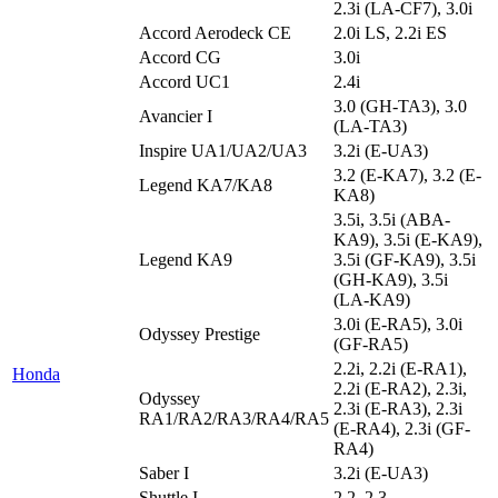
2.3i (LA-CF7), 3.0i
Accord Aerodeck CE
2.0i LS, 2.2i ES
Accord CG
3.0i
Accord UC1
2.4i
3.0 (GH-TA3), 3.0
Avancier I
(LA-TA3)
Inspire UA1/UA2/UA3
3.2i (E-UA3)
3.2 (E-KA7), 3.2 (E-
Legend KA7/KA8
KA8)
3.5i, 3.5i (ABA-
KA9), 3.5i (E-KA9),
Legend KA9
3.5i (GF-KA9), 3.5i
(GH-KA9), 3.5i
(LA-KA9)
3.0i (E-RA5), 3.0i
Odyssey Prestige
(GF-RA5)
2.2i, 2.2i (E-RA1),
Honda
2.2i (E-RA2), 2.3i,
Odyssey
2.3i (E-RA3), 2.3i
RA1/RA2/RA3/RA4/RA5
(E-RA4), 2.3i (GF-
RA4)
Saber I
3.2i (E-UA3)
Shuttle I
2.2, 2.3