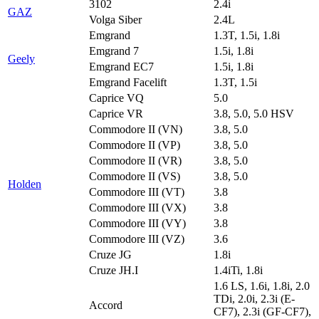
3102
2.4i
GAZ
Volga Siber
2.4L
Emgrand
1.3T, 1.5i, 1.8i
Emgrand 7
1.5i, 1.8i
Geely
Emgrand EC7
1.5i, 1.8i
Emgrand Facelift
1.3T, 1.5i
Caprice VQ
5.0
Caprice VR
3.8, 5.0, 5.0 HSV
Commodore II (VN)
3.8, 5.0
Commodore II (VP)
3.8, 5.0
Commodore II (VR)
3.8, 5.0
Commodore II (VS)
3.8, 5.0
Holden
Commodore III (VT)
3.8
Commodore III (VX)
3.8
Commodore III (VY)
3.8
Commodore III (VZ)
3.6
Cruze JG
1.8i
Cruze JH.I
1.4iTi, 1.8i
1.6 LS, 1.6i, 1.8i, 2.0
TDi, 2.0i, 2.3i (E-
Accord
CF7), 2.3i (GF-CF7),