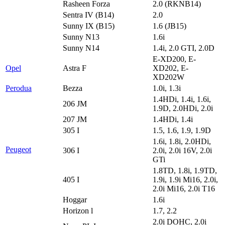
Rasheen Forza
2.0 (RKNB14)
Sentra IV (B14)
2.0
Sunny IX (B15)
1.6 (JB15)
Sunny N13
1.6i
Sunny N14
1.4i, 2.0 GTI, 2.0D
E-XD200, E-
Opel
Astra F
XD202, E-
XD202W
Perodua
Bezza
1.0i, 1.3i
1.4HDi, 1.4i, 1.6i,
206 JM
1.9D, 2.0HDi, 2.0i
207 JM
1.4HDi, 1.4i
305 I
1.5, 1.6, 1.9, 1.9D
1.6i, 1.8i, 2.0HDi,
Peugeot
306 I
2.0i, 2.0i 16V, 2.0i
GTi
1.8TD, 1.8i, 1.9TD,
405 I
1.9i, 1.9i Mi16, 2.0i,
2.0i Mi16, 2.0i T16
Hoggar
1.6i
Horizon l
1.7, 2.2
2.0i DOHC, 2.0i