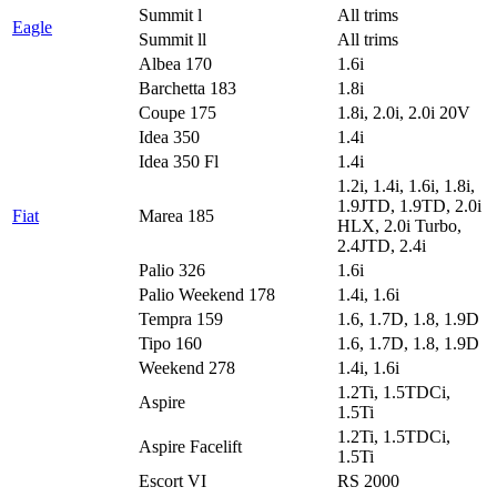
Summit l
All trims
Eagle
Summit ll
All trims
Albea 170
1.6i
Barchetta 183
1.8i
Coupe 175
1.8i, 2.0i, 2.0i 20V
Idea 350
1.4i
Idea 350 Fl
1.4i
1.2i, 1.4i, 1.6i, 1.8i,
1.9JTD, 1.9TD, 2.0i
Fiat
Marea 185
HLX, 2.0i Turbo,
2.4JTD, 2.4i
Palio 326
1.6i
Palio Weekend 178
1.4i, 1.6i
Tempra 159
1.6, 1.7D, 1.8, 1.9D
Tipo 160
1.6, 1.7D, 1.8, 1.9D
Weekend 278
1.4i, 1.6i
1.2Ti, 1.5TDCi,
Aspire
1.5Ti
1.2Ti, 1.5TDCi,
Aspire Facelift
1.5Ti
Escort VI
RS 2000