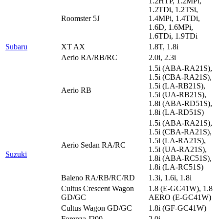
1.2HTP, 1.2MPi,
1.2TDi, 1.2TSi,
Roomster 5J
1.4MPi, 1.4TDi,
1.6D, 1.6MPi,
1.6TDi, 1.9TDi
Subaru
XT AX
1.8T, 1.8i
Aerio RA/RB/RC
2.0i, 2.3i
1.5i (ABA-RA21S),
1.5i (CBA-RA21S),
1.5i (LA-RB21S),
Aerio RB
1.5i (UA-RB21S),
1.8i (ABA-RD51S),
1.8i (LA-RD51S)
1.5i (ABA-RA21S),
1.5i (CBA-RA21S),
1.5i (LA-RA21S),
Aerio Sedan RA/RC
1.5i (UA-RA21S),
Suzuki
1.8i (ABA-RC51S),
1.8i (LA-RC51S)
Baleno RA/RB/RC/RD
1.3i, 1.6i, 1.8i
Cultus Crescent Wagon
1.8 (E-GC41W), 1.8
GD/GC
AERO (E-GC41W)
Cultus Wagon GD/GC
1.8i (GF-GC41W)
Forenza J200
2.0i