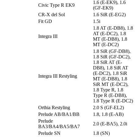
1.6 (E-EK9), 1.6
Civic Type R EK9
(GF-EK9)
CR-X del Sol
1.6 SiR (E-EG2)
Fit GD
1.5i
1.8 AT (E-DB8), 1.8
AT (E-DC2), 1.8
Integra III
MT (E-DB8), 1.8
MT (E-DC2)
1.8 SiR (GF-DB8),
1.8 SiR (GF-DC2),
1.8 SiR AT (E-
DB8), 1.8 SiR AT
(E-DC2), 1.8 SiR
Integra III Restyling
MT (E-DB8), 1.8
SiR MT (E-DC2),
1.8 Type R, 1.8
Type R (E-DB8),
1.8 Type R (E-DC2)
Orthia Restyling
2.0 S (GF-EL2)
Prelude AB/BA1/BB
1.8, 1.8 (E-AB)
Prelude
2.0 (E-BA5), 2.0i
BA3/BA4/BA5/BA7
Prelude SN
1.8 (SN)