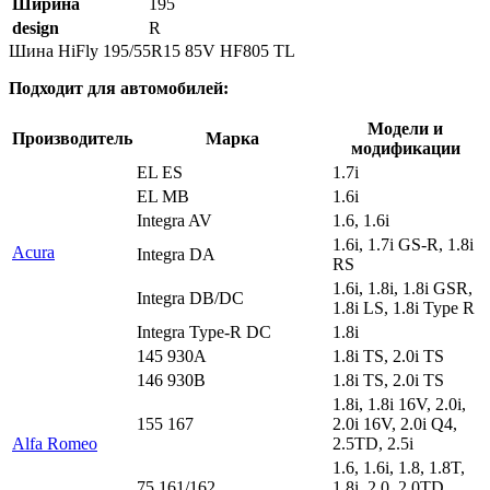
Ширина
195
design
R
Шина HiFly 195/55R15 85V HF805 TL
Подходит для автомобилей:
Модели и
Производитель
Марка
модификации
EL ES
1.7i
EL MB
1.6i
Integra AV
1.6, 1.6i
1.6i, 1.7i GS-R, 1.8i
Acura
Integra DA
RS
1.6i, 1.8i, 1.8i GSR,
Integra DB/DC
1.8i LS, 1.8i Type R
Integra Type-R DC
1.8i
145 930A
1.8i TS, 2.0i TS
146 930B
1.8i TS, 2.0i TS
1.8i, 1.8i 16V, 2.0i,
155 167
2.0i 16V, 2.0i Q4,
Alfa Romeo
2.5TD, 2.5i
1.6, 1.6i, 1.8, 1.8T,
75 161/162
1.8i, 2.0, 2.0TD,