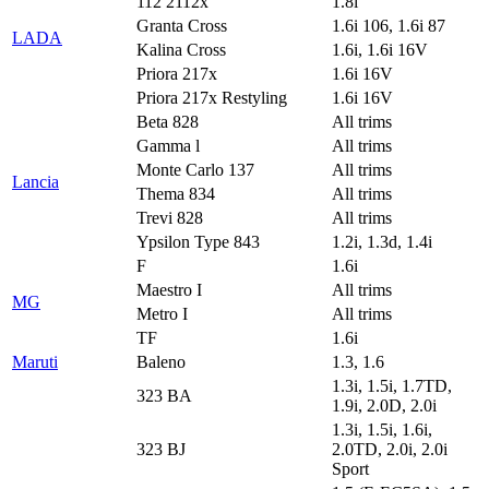
112 2112x
1.8i
Granta Cross
1.6i 106, 1.6i 87
LADA
Kalina Cross
1.6i, 1.6i 16V
Priora 217x
1.6i 16V
Priora 217x Restyling
1.6i 16V
Beta 828
All trims
Gamma l
All trims
Monte Carlo 137
All trims
Lancia
Thema 834
All trims
Trevi 828
All trims
Ypsilon Type 843
1.2i, 1.3d, 1.4i
F
1.6i
Maestro I
All trims
MG
Metro I
All trims
TF
1.6i
Maruti
Baleno
1.3, 1.6
1.3i, 1.5i, 1.7TD,
323 BA
1.9i, 2.0D, 2.0i
1.3i, 1.5i, 1.6i,
323 BJ
2.0TD, 2.0i, 2.0i
Sport