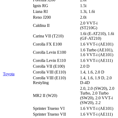
Ignis RG
1.5i
Liana RI
1.3i, 1.6i
Reno J200
2.0i
2.0 VVT-i
Caldina II
(ST210G)
1.6i (E-AT210), 1.6i
Carina VII (T210)
(GF-AT210)
Corolla FX E100
1.6 VVT-i (AE101)
1.6 Turbo (AE101),
Corolla Levin E100
1.6 VVT-i (AE101)
Corolla Levin E110
1.6 VVT-i (AE111)
Corolla VII (E100)
2.0 D
Corolla VIII (E110)
1.4, 1.6, 2.0 D
Toyota
Corolla VIII (E110)
1.4, 1.6, 1.9 D, 2.0
Restyling
D-4D
2.0, 2.0 (SW20), 2.0
Turbo, 2.0 Turbo
MR2 II (W20)
(SW20), 2.0 VVT-i
(SW20), 2.2
Sprinter Trueno VI
1.6 VVT-i (AE101)
Sprinter Trueno VII
1.6 VVT-i (AE111)