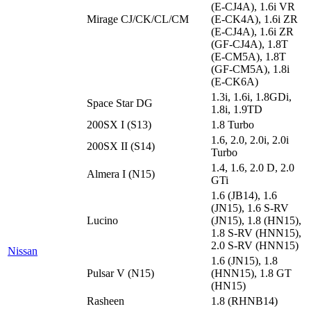
(E-CJ4A), 1.6i VR
Mirage CJ/CK/CL/CM
(E-CK4A), 1.6i ZR
(E-CJ4A), 1.6i ZR
(GF-CJ4A), 1.8T
(E-CM5A), 1.8T
(GF-CM5A), 1.8i
(E-CK6A)
1.3i, 1.6i, 1.8GDi,
Space Star DG
1.8i, 1.9TD
200SX I (S13)
1.8 Turbo
1.6, 2.0, 2.0i, 2.0i
200SX II (S14)
Turbo
1.4, 1.6, 2.0 D, 2.0
Almera I (N15)
GTi
1.6 (JB14), 1.6
(JN15), 1.6 S-RV
Lucino
(JN15), 1.8 (HN15),
1.8 S-RV (HNN15),
2.0 S-RV (HNN15)
Nissan
1.6 (JN15), 1.8
Pulsar V (N15)
(HNN15), 1.8 GT
(HN15)
Rasheen
1.8 (RHNB14)