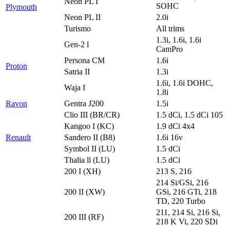
Neon PL I
SOHC
Plymouth
Neon PL II
2.0i
Turismo
All trims
1.3i, 1.6i, 1.6i
Gen-2 l
CamPro
Persona CM
1.6i
Proton
Satria II
1.3i
1.6i, 1.6i DOHC,
Waja I
1.8i
Ravon
Gentra J200
1.5i
Clio III (BR/CR)
1.5 dCi, 1.5 dCi 105
Kangoo I (KC)
1.9 dCi 4x4
Renault
Sandero II (B8)
1.6i 16v
Symbol II (LU)
1.5 dCi
Thalia ll (LU)
1.5 dCi
200 I (XH)
213 S, 216
214 Si/GSi, 216
200 II (XW)
GSi, 216 GTi, 218
TD, 220 Turbo
211, 214 Si, 216 Si,
200 III (RF)
218 K Vi, 220 SDi