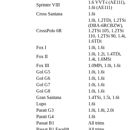
1.6 VVT-i (AE111),
Sprinter VIII
1.6i (AE111)
Cross Santana
1.6i
1.0i, 1.2TDi, 1.2TSi
(DBA-6RCBZW),
CrossPolo 6R
1.2TSi 105, 1.2TSi
110, 1.2TSi 90, 1.4i,
1.6TDi
Fox I
1.0i, 1.6i
1.0i, 1.2i, 1.4TDi,
Fox II
1.4i, 1.6MSi
Fox III
1.0MPi, 1.0i, 1.6i
Gol G5
1.0i, 1.6i
Gol G6
1.0i, 1.6i
Gol G7
1.0i, 1.6i
Gol G8
1.0i, 1.6i
Gran Santana
1.4TSi, 1.5i, 1.6i
Lupo
1.6i
Parati G3
1.0i, 1.8i, 2.0i
Parati G4
1.6i
Passat B1
All trims
Passat B1 Facelift
All trims