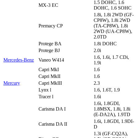
1.5 DOHC, 1.6
MX-3 EC
DOHC, 1.6 SOHC
1.8i, 1.8i 2WD (GF-
CP8W), 1.8i 2WD
Premacy CP
(TA-CP8W), 1.8i
2WD (UA-CP8W),
2.0TD
Protege BA
1.8i DOHC
Protege BJ
2.0i
1.6, 1.6i, 1.7 CDi,
Mercedes-Benz
Vaneo W414
1.9i
Capri MkI
1.6
Capri MkII
1.6
Mercury
Capri MkIII
2.3
Lynx l
1.6, 1.6T, 1.9
Tracer l
1.6i
1.6i, 1.8GDI,
Carisma DA I
1.8MSX, 1.8i, 1.8i
(E-DA2A), 1.9TD
1.6i, 1.8GDI, 1.9DI-
Carisma DA II
D
1.3i (GF-CQ2A),