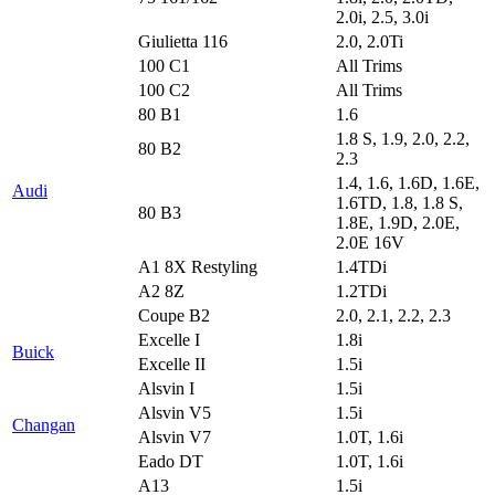
2.0i, 2.5, 3.0i
Giulietta 116
2.0, 2.0Ti
100 C1
All Trims
100 C2
All Trims
80 B1
1.6
1.8 S, 1.9, 2.0, 2.2,
80 B2
2.3
1.4, 1.6, 1.6D, 1.6E,
Audi
1.6TD, 1.8, 1.8 S,
80 B3
1.8E, 1.9D, 2.0E,
2.0E 16V
A1 8X Restyling
1.4TDi
A2 8Z
1.2TDi
Coupe B2
2.0, 2.1, 2.2, 2.3
Excelle I
1.8i
Buick
Excelle II
1.5i
Alsvin I
1.5i
Alsvin V5
1.5i
Changan
Alsvin V7
1.0T, 1.6i
Eado DT
1.0T, 1.6i
A13
1.5i