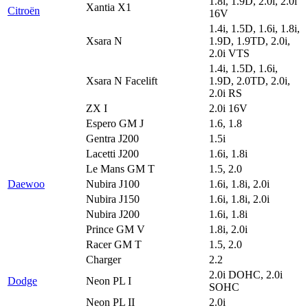
1.8i, 1.9D, 2.0i, 2.0i
Xantia X1
Citroën
16V
1.4i, 1.5D, 1.6i, 1.8i,
Xsara N
1.9D, 1.9TD, 2.0i,
2.0i VTS
1.4i, 1.5D, 1.6i,
Xsara N Facelift
1.9D, 2.0TD, 2.0i,
2.0i RS
ZX I
2.0i 16V
Espero GM J
1.6, 1.8
Gentra J200
1.5i
Lacetti J200
1.6i, 1.8i
Le Mans GM T
1.5, 2.0
Daewoo
Nubira J100
1.6i, 1.8i, 2.0i
Nubira J150
1.6i, 1.8i, 2.0i
Nubira J200
1.6i, 1.8i
Prince GM V
1.8i, 2.0i
Racer GM T
1.5, 2.0
Charger
2.2
2.0i DOHC, 2.0i
Dodge
Neon PL I
SOHC
Neon PL II
2.0i