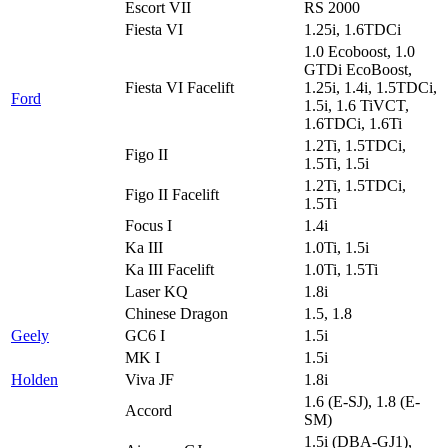
Escort VII
RS 2000
Fiesta VI
1.25i, 1.6TDCi
1.0 Ecoboost, 1.0
GTDi EcoBoost,
Fiesta VI Facelift
1.25i, 1.4i, 1.5TDCi,
Ford
1.5i, 1.6 TiVCT,
1.6TDCi, 1.6Ti
1.2Ti, 1.5TDCi,
Figo II
1.5Ti, 1.5i
1.2Ti, 1.5TDCi,
Figo II Facelift
1.5Ti
Focus I
1.4i
Ka III
1.0Ti, 1.5i
Ka III Facelift
1.0Ti, 1.5Ti
Laser KQ
1.8i
Chinese Dragon
1.5, 1.8
Geely
GC6 I
1.5i
MK I
1.5i
Holden
Viva JF
1.8i
1.6 (E-SJ), 1.8 (E-
Accord
SM)
1.5i (DBA-GJ1),