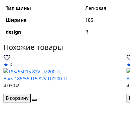
Тип шины
Легковая
Ширина
185
design
R
Похожие товары
0
Bars 185/55R15 82V UZ200 TL
B
4 030 ₽
4
В корзину