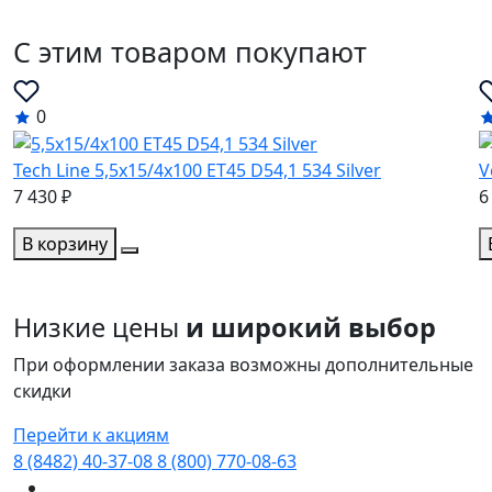
C этим товаром покупают
0
Tech Line 5,5x15/4x100 ET45 D54,1 534 Silver
V
7 430 ₽
6
В корзину
Низкие цены
и широкий выбор
При оформлении заказа возможны дополнительные
скидки
Перейти к акциям
8 (8482) 40-37-08
8 (800) 770-08-63