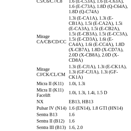
C5/C6/C7/C8
1.6 (E-C53A), 1.6 (E-C63A),
1.6 (E-C73A), 1.8D (Q-C64A),
1.8D (Q-C74A)
1.3i (E-CA1A), 1.3i (E-
CB1A), 1.5i (E-CA2A), 1.5i
(E-CA3A), 1.5i (E-CB2A),
1.5i (E-CB3A), 1.5i (E-CC3A),
Mirage
1.5i (E-CD3A), 1.6i (E-
CA/CB/CD/CC
CA4A), 1.6i (E-CC4A), 1.8D
(X-CB7A), 1.8D (X-CD7A),
2.0D (X-CB8A), 2.0D (X-
CD8A)
1.3i (E-CJ1A), 1.3i (E-CK1A),
Mirage
1.3i (GF-CJ1A), 1.3i (GF-
CJ/CK/CL/CM
CK1A)
Micra II (K11)
1.0i, 1.3i
Micra II (K11)
1.0i, 1.3i, 1.4i, 1.5 D
Facelift
NX
EB13, HB13
Pulsar IV (N14)
1.6 (EN14), 1.8 GTI (HN14)
Sentra B13
1.6
Sentra II (B12)
1.6
Sentra III (B13)
1.6, 2.0