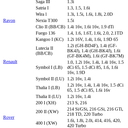
Saga III
1.3i
Satria I
1.3, 1.5, 1.6i
Wira l
1.3i, 1.5i, 1.6i, 1.8i, 2.0D
Ravon
Nexia T300
1.5i
Clio II (BB/CB)
1.4i 16v, 1.6i 16v, 1.9 dTi
Fuego 136
1.4, 1.6, 1.6T, 1.6i, 2.0, 2.1TD
Kangoo I (KC)
1.2i 16V, 1.4i, 1.6i, 1.9D 65
1.2i (GH-BD4F), 1.4i (GF-
Lutecia II
BK4J), 1.4i (GH-BK4J), 1.6i
(BB/CB)
(GF-BK4M), 1.6i (GF-BK7M)
Renault
1.0, 1.2i 16v, 1.4i, 1.4i 16v, 1.5
Symbol I (LB)
dCi 65, 1.5 dCi 85, 1.6, 1.6i
16v, 1.9D
Symbol II (LU)
1.2i 16v, 1.4i
1.2i 16v, 1.4i, 1.4i 16v, 1.5 dCi
Thalia I (LB)
65, 1.5 dCi 85, 1.6i 16v
Thalia ll (LU)
1.2i 16v, 1.4i
200 I (XH)
213 S, 216
214 Si/GSi, 216 GSi, 216 GTi,
200 II (XW)
218 TD, 220 Turbo
Rover
1.6i, 1.8i, 2.0i, 414, 416, 420,
400 I (XW)
420 Turbo