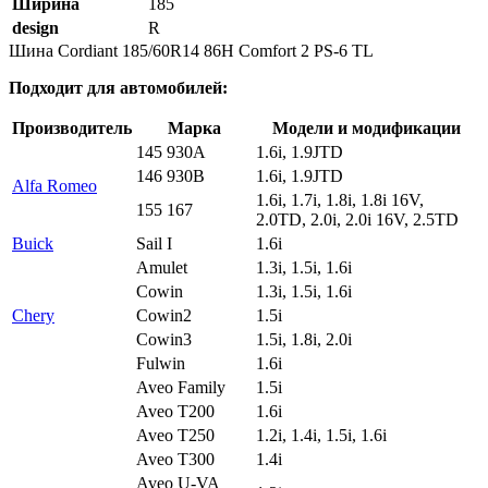
Ширина
185
design
R
Шина Cordiant 185/60R14 86H Comfort 2 PS-6 TL
Подходит для автомобилей:
Производитель
Марка
Модели и модификации
145 930A
1.6i, 1.9JTD
146 930B
1.6i, 1.9JTD
Alfa Romeo
1.6i, 1.7i, 1.8i, 1.8i 16V,
155 167
2.0TD, 2.0i, 2.0i 16V, 2.5TD
Buick
Sail I
1.6i
Amulet
1.3i, 1.5i, 1.6i
Cowin
1.3i, 1.5i, 1.6i
Chery
Cowin2
1.5i
Cowin3
1.5i, 1.8i, 2.0i
Fulwin
1.6i
Aveo Family
1.5i
Aveo T200
1.6i
Aveo T250
1.2i, 1.4i, 1.5i, 1.6i
Aveo T300
1.4i
Aveo U-VA