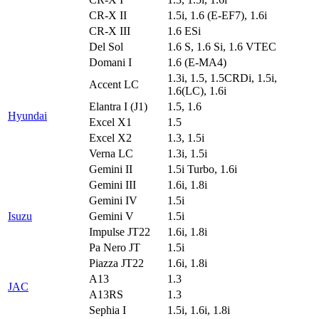
CR-X II
1.5i, 1.6 (E-EF7), 1.6i
CR-X III
1.6 ESi
Del Sol
1.6 S, 1.6 Si, 1.6 VTEC
Domani I
1.6 (E-MA4)
1.3i, 1.5, 1.5CRDi, 1.5i,
Accent LC
1.6(LC), 1.6i
Elantra I (J1)
1.5, 1.6
Hyundai
Excel X1
1.5
Excel X2
1.3, 1.5i
Verna LC
1.3i, 1.5i
Gemini II
1.5i Turbo, 1.6i
Gemini III
1.6i, 1.8i
Gemini IV
1.5i
Isuzu
Gemini V
1.5i
Impulse JT22
1.6i, 1.8i
Pa Nero JT
1.5i
Piazza JT22
1.6i, 1.8i
A13
1.3
JAC
A13RS
1.3
Sephia I
1.5i, 1.6i, 1.8i