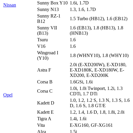
Sunny Box Y10
1.6i, 1.7D
Nissan
Sunny N13
1.3, 1.6, 1.7D
Sunny RZ-1
1.5 Turbo (HB12), 1.6 (EB12)
B12
Sunny VII
1.6 (EB13), 1.8 (HB13), 1.8
(B13)
(HNB13)
Tsuru
1.6
V16
1.6
Wingroad I
1.8 (WHNY10), 1.8 (WHY10)
(Y10)
2.0i (E-XD200W), E-XD180,
Astra F
E-XD180K, E-XD180W, E-
XD200, E-XD200K
Corsa B
1.6GSi, 1.6i
1.0i, 1.0i Twinport, 1.2i, 1.3
Corsa C
CDTi, 1.7 DTi
Opel
1.0, 1.2, 1.2 S, 1.3 N, 1.3 S, 1.6
Kadett D
D, 1.6 S, 1.8 GT/E
Kadett E
1.2, 1.4, 1.6 D, 1.8, 1.8i, 2.0i
Tigra A
1.4i, 1.6i
Vita
E-XG160, GF-XG161
Alza
1.5i