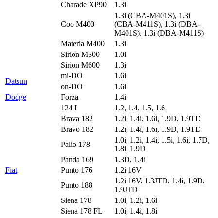
Charade XP90
1.3i
1.3i (CBA-M401S), 1.3i
Coo M400
(CBA-M411S), 1.3i (DBA-
M401S), 1.3i (DBA-M411S)
Materia M400
1.3i
Sirion M300
1.0i
Sirion M600
1.3i
mi-DO
1.6i
Datsun
on-DO
1.6i
Dodge
Forza
1.4i
124 I
1.2, 1.4, 1.5, 1.6
Brava 182
1.2i, 1.4i, 1.6i, 1.9D, 1.9TD
Bravo 182
1.2i, 1.4i, 1.6i, 1.9D, 1.9TD
1.0i, 1.2i, 1.4i, 1.5i, 1.6i, 1.7D,
Palio 178
1.8i, 1.9D
Panda 169
1.3D, 1.4i
Fiat
Punto 176
1.2i 16V
1.2i 16V, 1.3JTD, 1.4i, 1.9D,
Punto 188
1.9JTD
Siena 178
1.0i, 1.2i, 1.6i
Siena 178 FL
1.0i, 1.4i, 1.8i