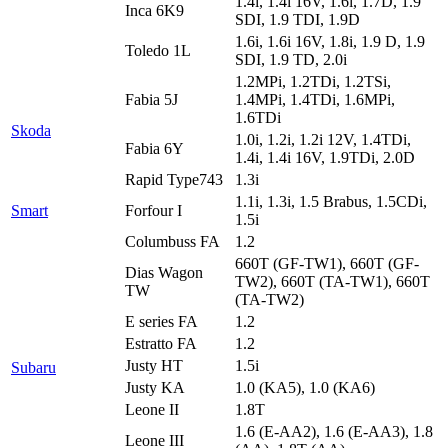
1.4i, 1.4i 16V, 1.6i, 1.7D, 1.9
Inca 6K9
SDI, 1.9 TDI, 1.9D
1.6i, 1.6i 16V, 1.8i, 1.9 D, 1.9
Toledo 1L
SDI, 1.9 TD, 2.0i
1.2MPi, 1.2TDi, 1.2TSi,
Fabia 5J
1.4MPi, 1.4TDi, 1.6MPi,
1.6TDi
Skoda
1.0i, 1.2i, 1.2i 12V, 1.4TDi,
Fabia 6Y
1.4i, 1.4i 16V, 1.9TDi, 2.0D
Rapid Type743
1.3i
1.1i, 1.3i, 1.5 Brabus, 1.5CDi,
Smart
Forfour I
1.5i
Columbuss FA
1.2
660T (GF-TW1), 660T (GF-
Dias Wagon
TW2), 660T (TA-TW1), 660T
TW
(TA-TW2)
E series FA
1.2
Estratto FA
1.2
Justy HT
1.5i
Subaru
Justy KA
1.0 (KA5), 1.0 (KA6)
Leone II
1.8T
1.6 (E-AA2), 1.6 (E-AA3), 1.8
Leone III