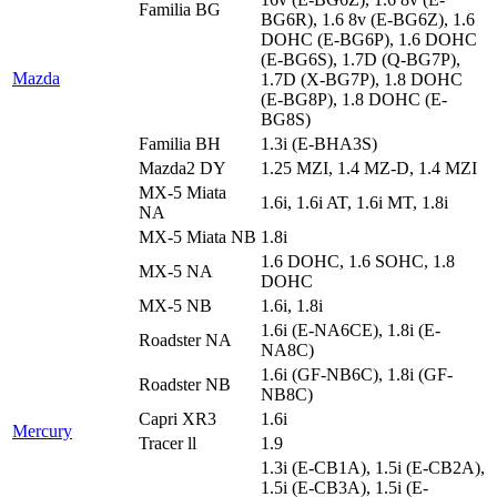
Familia BG
BG6R), 1.6 8v (E-BG6Z), 1.6
DOHC (E-BG6P), 1.6 DOHC
(E-BG6S), 1.7D (Q-BG7P),
Mazda
1.7D (X-BG7P), 1.8 DOHC
(E-BG8P), 1.8 DOHC (E-
BG8S)
Familia BH
1.3i (E-BHA3S)
Mazda2 DY
1.25 MZI, 1.4 MZ-D, 1.4 MZI
MX-5 Miata
1.6i, 1.6i AT, 1.6i MT, 1.8i
NA
MX-5 Miata NB
1.8i
1.6 DOHC, 1.6 SOHC, 1.8
MX-5 NA
DOHC
MX-5 NB
1.6i, 1.8i
1.6i (E-NA6CE), 1.8i (E-
Roadster NA
NA8C)
1.6i (GF-NB6C), 1.8i (GF-
Roadster NB
NB8C)
Capri XR3
1.6i
Mercury
Tracer ll
1.9
1.3i (E-CB1A), 1.5i (E-CB2A),
1.5i (E-CB3A), 1.5i (E-