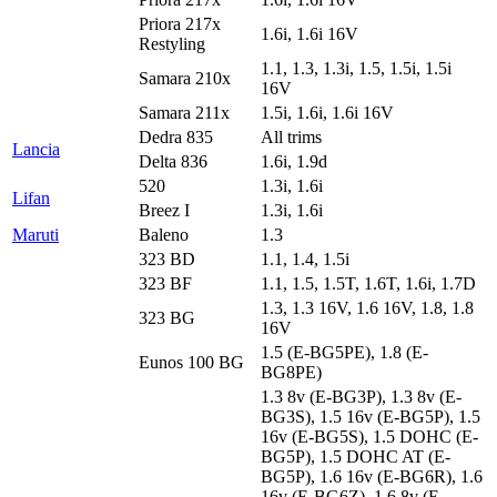
Priora 217x
1.6i, 1.6i 16V
Restyling
1.1, 1.3, 1.3i, 1.5, 1.5i, 1.5i
Samara 210x
16V
Samara 211x
1.5i, 1.6i, 1.6i 16V
Dedra 835
All trims
Lancia
Delta 836
1.6i, 1.9d
520
1.3i, 1.6i
Lifan
Breez I
1.3i, 1.6i
Maruti
Baleno
1.3
323 BD
1.1, 1.4, 1.5i
323 BF
1.1, 1.5, 1.5T, 1.6T, 1.6i, 1.7D
1.3, 1.3 16V, 1.6 16V, 1.8, 1.8
323 BG
16V
1.5 (E-BG5PE), 1.8 (E-
Eunos 100 BG
BG8PE)
1.3 8v (E-BG3P), 1.3 8v (E-
BG3S), 1.5 16v (E-BG5P), 1.5
16v (E-BG5S), 1.5 DOHC (E-
BG5P), 1.5 DOHC AT (E-
BG5P), 1.6 16v (E-BG6R), 1.6
16v (E-BG6Z), 1.6 8v (E-