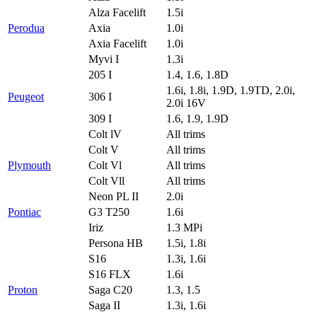
Alza Facelift
1.5i
Perodua
Axia
1.0i
Axia Facelift
1.0i
Myvi I
1.3i
205 I
1.4, 1.6, 1.8D
1.6i, 1.8i, 1.9D, 1.9TD, 2.0i,
Peugeot
306 I
2.0i 16V
309 I
1.6, 1.9, 1.9D
Colt lV
All trims
Colt V
All trims
Plymouth
Colt Vl
All trims
Colt Vll
All trims
Neon PL II
2.0i
Pontiac
G3 T250
1.6i
Iriz
1.3 MPi
Persona HB
1.5i, 1.8i
S16
1.3i, 1.6i
S16 FLX
1.6i
Proton
Saga C20
1.3, 1.5
Saga II
1.3i, 1.6i