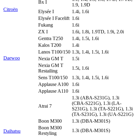
Bx I
1.9, 1.9D
Citroën
Elysée I
1.4i, 1.6i
Elysée I Facelift
1.6i
Fukang
1.6i
ZX I
1.6i, 1.8i, 1.9TD, 1.9i, 2.0i
Gentra T250
1.4i, 1.5i, 1.6i
Kalos T200
1.4i
Lanos T100/150
1.3i, 1.4i, 1.5i, 1.6i
Daewoo
Nexia GM T
1.5i
Nexia GM T
1.5i, 1.6i
Restailing
Sens T100/150
1.3i, 1.4i, 1.5i, 1.6i
Applause A100
1.6i
Applause A110
1.6i
1.3i (ABA-S231G), 1.3i
(CBA-S221G), 1.3i (LA-
Atrai 7
S231G), 1.3i (TA-S221G), 1.3i
(TA-S231G), 1.3i (UA-S221G)
Boon M300
1.3i (DBA-M301S)
Boon M300
1.3i (DBA-M301S)
Daihatsu
Restyling