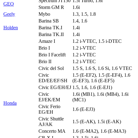
Spectrum JT150
1.5i Turbo, 1.6i
GEO
Storm GM R
1.6i
Geely
Mybo
1.3, 1.5, 1.8
Barina SB
1.4, 1.6
Holden
Barina TK.I
1.4i
Barina TK.II
1.4i
Amaze I
1.2 i-VTEC, 1.5 i-DTEC
Brio I
1.2 i-VTEC
Brio I Facelift
1.2 i-VTEC
Brio II
1.2 i-VTEC
Civic del Sol
1.5 S, 1.6 S, 1.6 Si, 1.6 VTEC
Civic
1.5 (E-EF2), 1.5 (E-EF4), 1.6
ED/EE/EF/SH
(E-EF3), 1.6 (E-EF5)
Civic EG/EH/EJ
1.5, 1.6, 1.6 (E-EJ1)
Civic
1.6i (MB1), 1.6i (MB4), 1.6i
EJ/EK/EM
(MC1)
Honda
Civic Ferio
1.6 (E-EJ3)
EG/EH
Civic Shuttle
1.5 (E-AK), 1.5i (E-AK)
AJ/AK
Concerto MA
1.6 (E-MA2), 1.6 (E-MA3)
CR-X I
1.3, 1.5i, 1.6i