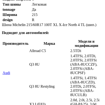
Тип шины
Легковая
tonnage
Да
Ширина
215
design
R
Шина Michelin 215/60R17 100T XL X-Ice North 4 TL (шип.)
Подходит для автомобилей:
Модели и
Производитель
Марка
модификации
Allroad C5
2.5TDi
1.4TFSi, 2.0TDi,
2.0TFSi, 2.0TFSi
Q3 8U
(ABA-8UCCZF),
2.0TFSi (ABA-
Audi
8UCPSF)
1.4TFSi, 1.4TFSi
(ABA-8UCZD),
Q3 8U Restyling
2.0TDi, 2.0TFSi,
2.0TFSi (ABA-
8UCULB)
2.0d, 2.0i, 2.5i, 2.5i
X3 I (E83)
(GH-PA25), 3.0d,