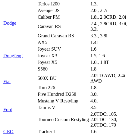
Terios J200
1.3i
Avenger JS
2.0i, 2.7i
Caliber PM
1.8i, 2.0CRD, 2.0i
Dodge
2.4i, 2.8CRD, 3.0i,
Caravan RS
3.3i
Grand Caravan RS
3.3i, 3.8i
AX5
1.4T
Joyear SUV
1.6
Dongfeng
Joyear X3
1.5, 1.6
Joyear X5
1.6i, 1.8T
S560
1.8
2.0TD AWD, 2.4i
500X BU
AWD
Fiat
Toro 226
1.8i
Five Hundred D258
3.0i
Mustang V Restyling
4.0i
Taurus V
3.5i
Ford
2.0TDCi 105,
Tourneo Custom Restyling
2.0TDCi 130,
2.0TDCi 170
GEO
Tracker I
1.6