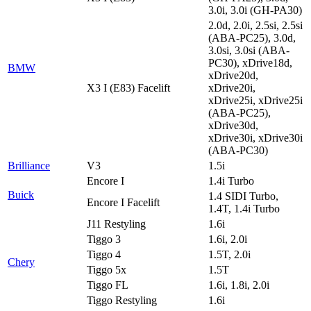
3.0i, 3.0i (GH-PA30)
2.0d, 2.0i, 2.5si, 2.5si
(ABA-PC25), 3.0d,
3.0si, 3.0si (ABA-
PC30), xDrive18d,
BMW
xDrive20d,
X3 I (E83) Facelift
xDrive20i,
xDrive25i, xDrive25i
(ABA-PC25),
xDrive30d,
xDrive30i, xDrive30i
(ABA-PC30)
Brilliance
V3
1.5i
Encore I
1.4i Turbo
Buick
1.4 SIDI Turbo,
Encore I Facelift
1.4T, 1.4i Turbo
J11 Restyling
1.6i
Tiggo 3
1.6i, 2.0i
Tiggo 4
1.5T, 2.0i
Chery
Tiggo 5x
1.5T
Tiggo FL
1.6i, 1.8i, 2.0i
Tiggo Restyling
1.6i