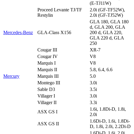
(E-TJ11W)
Proceed Levante TJ/TF
2.0i (GF-TF52W),
Restylin
2.0i (GF-TJ52W)
GLA 180, GLA 180
d, GLA 200, GLA
Mercedes-Benz
GLA-Class X156
200 d, GLA 220,
GLA 220 d, GLA
250
Cougar III
XR-7
Cougar IV
V8
Marquis I
V8
Marquis II
5.8, 6.4, 6.6
Mercury
Marquis III
5.0
Montego III
3.0i
Sable D3
3.5i
Villager I
3.0i
Villager II
3.3i
1.6i, 1.8Di-D, 1.8i,
ASX GS I
2.0i
1.6Di-D, 1.6i, 1.8Di-
ASX GS II
D, 1.8i, 2.0i, 2.2Di-D
1.6Di-D, 1.6i, 2.0i,