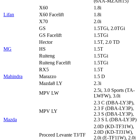
(6AA-MZAH15)
X60
1.8i
Lifan
X60 Facelift
1.8i
X70
2.0i
GS
1.5TGi, 2.0TGi
GS Facelift
1.5TGi
Hector
1.5T, 2.0 TD
MG
HS
1.5T
Ruiteng
1.5TGi
Ruiteng Facelift
1.5TGi
RX5
1.5T
Mahindra
Marazzo
1.5 D
Mazda8 LY
2.3i
2.5i, 3.0 Sports (TA-
MPV LW
LWFW), 3.0i
2.3 C (DBA-LY3P),
2.3 F (DBA-LY3P),
MPV LY
2.3 S (DBA-LY3P),
Mazda
2.3 S L (DBA-LY3P)
2.0D (KD-TF31W),
2.0D (KD-TJ31W),
Proceed Levante TJ/TF
2.0i (E-TF11W), 2.0i