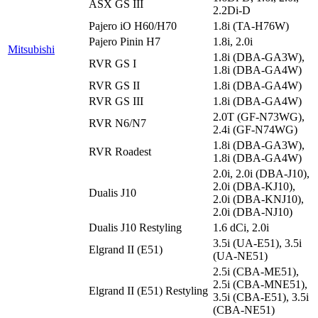
ASX GS III
2.2Di-D
Pajero iO H60/H70
1.8i (TA-H76W)
Pajero Pinin H7
1.8i, 2.0i
Mitsubishi
1.8i (DBA-GA3W),
RVR GS I
1.8i (DBA-GA4W)
RVR GS II
1.8i (DBA-GA4W)
RVR GS III
1.8i (DBA-GA4W)
2.0T (GF-N73WG),
RVR N6/N7
2.4i (GF-N74WG)
1.8i (DBA-GA3W),
RVR Roadest
1.8i (DBA-GA4W)
2.0i, 2.0i (DBA-J10),
2.0i (DBA-KJ10),
Dualis J10
2.0i (DBA-KNJ10),
2.0i (DBA-NJ10)
Dualis J10 Restyling
1.6 dCi, 2.0i
3.5i (UA-E51), 3.5i
Elgrand II (E51)
(UA-NE51)
2.5i (CBA-ME51),
2.5i (CBA-MNE51),
Elgrand II (E51) Restyling
3.5i (CBA-E51), 3.5i
(CBA-NE51)