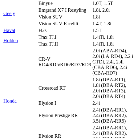
Binyue
1.0T, 1.5T
Emgrand X7 I Restyling
1.8i, 2.0i
Geely
Vision SUV
1.8i
Vision SUV Facelift
1.4T, 1.8i
Haval
H2s
1.5T
Trax TJ.I
1.4iTi, 1.8i
Holden
Trax TJ.II
1.4iTi, 1.8i
2.0i (ABA-RD4),
2.0i (LA-RD4), 2.2 i-
CR-V
CTDi, 2.4i, 2.4i
RD4/RD5/RD6/RD7/RD9
(CBA-RD6), 2.4i
(CBA-RD7)
1.8i (DBA-RT1),
1.8i (DBA-RT2),
Crossroad RT
2.0i (DBA-RT3),
2.0i (DBA-RT4)
Honda
Elysion I
2.4i
2.4i (DBA-RR1),
Elysion Prestige RR
2.4i (DBA-RR2),
3.5i (DBA-RR5)
2.4i (DBA-RR1),
2.4i (DBA-RR2),
Elysion RR