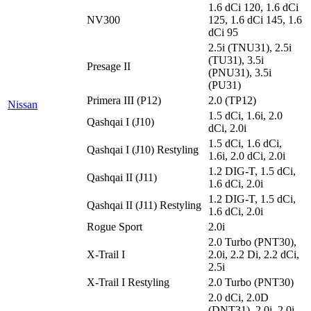
1.6 dCi 120, 1.6 dCi
NV300
125, 1.6 dCi 145, 1.6
dCi 95
2.5i (TNU31), 2.5i
(TU31), 3.5i
Presage II
(PNU31), 3.5i
(PU31)
Primera III (P12)
2.0 (TP12)
Nissan
1.5 dCi, 1.6i, 2.0
Qashqai I (J10)
dCi, 2.0i
1.5 dCi, 1.6 dCi,
Qashqai I (J10) Restyling
1.6i, 2.0 dCi, 2.0i
1.2 DIG-T, 1.5 dCi,
Qashqai II (J11)
1.6 dCi, 2.0i
1.2 DIG-T, 1.5 dCi,
Qashqai II (J11) Restyling
1.6 dCi, 2.0i
Rogue Sport
2.0i
2.0 Turbo (PNT30),
X-Trail I
2.0i, 2.2 Di, 2.2 dCi,
2.5i
X-Trail I Restyling
2.0 Turbo (PNT30)
2.0 dCi, 2.0D
(DNT31), 2.0i, 2.0i