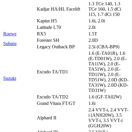
1.3 TCe 140, 1.3
Kadjar HA/HL Facelift
TCe 160, 1.5 dCi
115, 1.7 dCi 150
Kaptur H5
1.6i, 2.0i
Latitude L70
2.0i
Roewe
RX5
1.5T
Forester SH
2.0D
Subaru
Legacy Outback BP
2.5i (CBA-BP9)
1.6 (E-TA01R), 1.6
(E-TD01W), 2.0 (E-
TA11W), 2.0 (E-
TA51W), 2.0 (E-
Escudo TA/TD1
TD11W), 2.0 (E-
Suzuki
TD51W), 2.0D (KD-
TA31W), 2.0D (KD-
TD31W)
Escudo TA/TD2
1.6 (GF-TA02W)
Grand Vitara FT/GT
1.6i
2.4 VVT-i, 2.4 VVT-
i (ANH20W), 3.5
Alphard II
VVT-i, 3.5 VVT-i
(GGH20W)