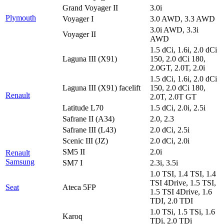
Grand Voyager II
3.0i
Plymouth
Voyager I
3.0 AWD, 3.3 AWD
3.0i AWD, 3.3i
Voyager II
AWD
1.5 dCi, 1.6i, 2.0 dCi
Laguna III (X91)
150, 2.0 dCi 180,
2.0GT, 2.0T, 2.0i
1.5 dCi, 1.6i, 2.0 dCi
Laguna III (X91) facelift
150, 2.0 dCi 180,
Renault
2.0T, 2.0T GT
Latitude L70
1.5 dCi, 2.0i, 2.5i
Safrane II (A34)
2.0, 2.3
Safrane III (L43)
2.0 dCi, 2.5i
Scenic III (JZ)
2.0 dCi, 2.0i
SM5 II
2.0i
Renault
Samsung
SM7 I
2.3i, 3.5i
1.0 TSI, 1.4 TSI, 1.4
TSI 4Drive, 1.5 TSI,
Seat
Ateca 5FP
1.5 TSI 4Drive, 1.6
TDI, 2.0 TDI
1.0 TSi, 1.5 TSi, 1.6
Karoq
TDi, 2.0 TDi