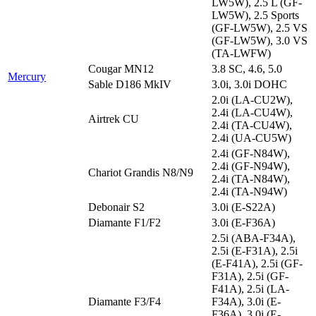
LW5W), 2.5 L (GF-
LW5W), 2.5 Sports
(GF-LW5W), 2.5 VS
(GF-LW5W), 3.0 VS
(TA-LWFW)
Cougar MN12
3.8 SC, 4.6, 5.0
Mercury
Sable D186 MkIV
3.0i, 3.0i DOHC
2.0i (LA-CU2W),
2.4i (LA-CU4W),
Airtrek CU
2.4i (TA-CU4W),
2.4i (UA-CU5W)
2.4i (GF-N84W),
2.4i (GF-N94W),
Chariot Grandis N8/N9
2.4i (TA-N84W),
2.4i (TA-N94W)
Debonair S2
3.0i (E-S22A)
Diamante F1/F2
3.0i (E-F36A)
2.5i (ABA-F34A),
2.5i (E-F31A), 2.5i
(E-F41A), 2.5i (GF-
F31A), 2.5i (GF-
F41A), 2.5i (LA-
Diamante F3/F4
F34A), 3.0i (E-
F36A), 3.0i (E-