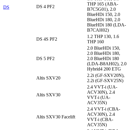
THP 165 (ABA-
DS 4 PF2
DS
B7C5G01), 2.0
BlueHDi 150, 2.0
BlueHDi 180, 2.0
BlueHDi 180 (LDA-
B7CAH02)
1.2 THP 130, 1.6
DS 4S PF2
THP 160
2.0 BlueHDi 150,
2.0 BlueHDi 180,
DS 5 PF2
2.0 BlueHDi 180
(LDA-B8AH02), 2.0
Hybrid4 200 ETG
2.2i (GF-SXV20N),
Altis SXV20
2.2i (GF-SXV25N)
2.4 VVT-i (UA-
ACV30N), 2.4
Altis SXV30
VVT-i (UA-
ACV35N)
2.4 VVT-i (CBA-
ACV30N), 2.4
Altis SXV30 Facelift
VVT-i (CBA-
ACV35N)