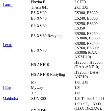
Phedra E
2.0JTD
Lancia
Thesis 841
2.0i, 3.0i
ES XV30
ES300, ES330
ES XV40
ES240, ES350
ES250, ES300h,
ES XV60
ES350
ES200, ES250,
ES XV60 Restyling
ES300h, ES350
ES200, ES250,
Lexus
ES260, ES300h,
ES XV70
ES300h (6AA-
AXZH10)
HS250h, HS250h
HS ANF10
(DAA-ANF10)
HS250h (DAA-
HS ANF10 Restyling
ANF10)
M7
1.8i, 2.0i
Lifan
Myway
1.8i
X7
1.8i
Mahindra
XUV300
1.2i Turbo, 1.5 TD
1.5D SE, 1.5XD
(LDA-DK5AW),
CX-3 DK