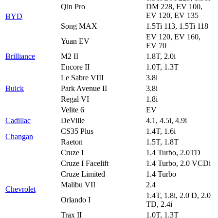
Qin Pro
DM 228, EV 100,
EV 120, EV 135
BYD
Song MAX
1.5Ti 113, 1.5Ti 118
EV 120, EV 160,
Yuan EV
EV 70
Brilliance
M2 II
1.8T, 2.0i
Encore II
1.0T, 1.3T
Le Sabre VIII
3.8i
Buick
Park Avenue II
3.8i
Regal VI
1.8i
Velite 6
EV
Cadillac
DeVille
4.1, 4.5i, 4.9i
CS35 Plus
1.4T, 1.6i
Changan
Raeton
1.5T, 1.8T
Cruze I
1.4 Turbo, 2.0TD
Cruze I Facelift
1.4 Turbo, 2.0 VCDi
Cruze Limited
1.4 Turbo
Malibu VII
2.4
Chevrolet
1.4T, 1.8i, 2.0 D, 2.0
Orlando I
TD, 2.4i
Trax II
1.0T, 1.3T