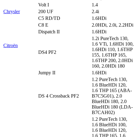
Volt I
1.4
Chrysler
200 UF
2.4i
C5 RD/TD
1.6HDi
C8 E
2.0HDi, 2.0i, 2.2HDi
Dispatch II
1.6HDi
1.2i PureTech 130,
1.6 VTi, 1.6HDi 100,
Citroën
1.6HDi 110, 1.6THP
DS4 PF2
155, 1.6THP 165,
1.6THP 200, 2.0HDi
160, 2.0HDi 180
Jumpy II
1.6HDi
1.2 PureTech 130,
1.6 BlueHDi 120,
1.6 THP 165 (ABA-
DS 4 Crossback PF2
B7C5G01), 2.0
BlueHDi 180, 2.0
BlueHDi 180 (LDA-
B7CAH02)
1.2 PureTech 130,
1.6 BlueHDi 100,
1.6 BlueHDi 120,
1.6 THP 165, 1.6