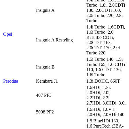
Turbo, 1.8i, 2.0CDTi
Insignia A
130, 2.0CDTi 160,
2.0i Turbo 220, 2.8i
Turbo
1.4i Turbo, 1.6CDTi,
1.6i Turbo, 2.0
Opel
BiTurbo CDTi,
Insignia A Restyling
2.0CDTi 163,
2.0CDTi 170, 2.0i
Turbo 220
1.5i Turbo 140, 1.5i
Turbo 165, 1.6 CDTi
Insignia B
110, 1.6 CDTi 136,
1.6i Turbo
Perodua
Kembara J1
1.3i DOHC, 660T
1.6HDI, 1.8i,
2.0HDi, 2.0i,
407 PF3
2.2HDi, 2.2i,
2.7HDi, 3.0HDi, 3.0i
1.6HDi, 1.6VTi,
5008 PF2
2.0HDi, 2.0HDi 140
1.5 BlueHDi 130,
1.6 PureTech (3BA-