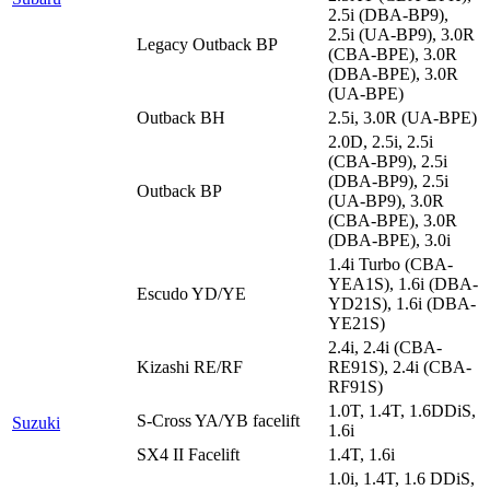
2.5i (DBA-BP9),
2.5i (UA-BP9), 3.0R
Legacy Outback BP
(CBA-BPE), 3.0R
(DBA-BPE), 3.0R
(UA-BPE)
Outback BH
2.5i, 3.0R (UA-BPE)
2.0D, 2.5i, 2.5i
(CBA-BP9), 2.5i
(DBA-BP9), 2.5i
Outback BP
(UA-BP9), 3.0R
(CBA-BPE), 3.0R
(DBA-BPE), 3.0i
1.4i Turbo (CBA-
YEA1S), 1.6i (DBA-
Escudo YD/YE
YD21S), 1.6i (DBA-
YE21S)
2.4i, 2.4i (CBA-
Kizashi RE/RF
RE91S), 2.4i (CBA-
RF91S)
1.0T, 1.4T, 1.6DDiS,
S-Cross YA/YB facelift
Suzuki
1.6i
SX4 II Facelift
1.4T, 1.6i
1.0i, 1.4T, 1.6 DDiS,