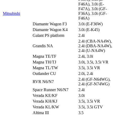
F46A), 3.0i (E-
F47A), 3.0i (GF-
Mitsubishi
F36A), 3.0i (GF-
F46A)
Diamante Wagon F3
3.0i (E-F36W)
Diamante Wagon K4
3.0i (E-K45)
Galant PS platform
2.4i
2.4i (CBA-NA4W),
Grandis NA
2.4i (DBA-NA4W),
2.4i (U-NA4W)
Magna TE/TF
2.4i, 3.0i
Magna TH/TJ
3.0i, 3.5i, 3.5i VR
Magna TL/TW
3.5i, 3.5i VR
Outlander CU
2.0i, 2.4i
2.4i (GF-N64WG),
RVR N6/N7
2.4i (GF-N74WG)
Space Runner N6/N7
2.4i
Verada KE/KF
3.0i
Verada KH/KJ
3.5i, 3.5i VR
Verada KL/KW
3.5i, 3.5i GTV
Altima III
3.5