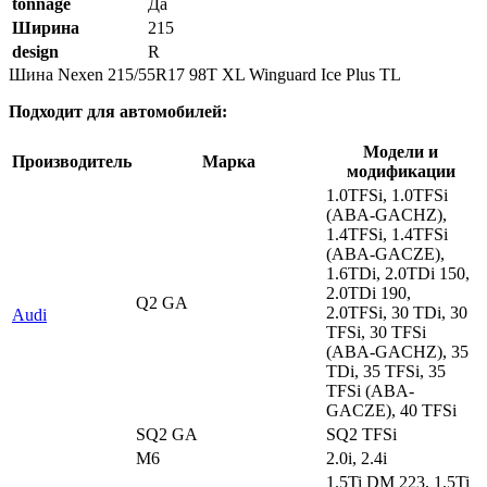
tonnage
Да
Ширина
215
design
R
Шина Nexen 215/55R17 98T XL Winguard Ice Plus TL
Подходит для автомобилей:
Модели и
Производитель
Марка
модификации
1.0TFSi, 1.0TFSi
(ABA-GACHZ),
1.4TFSi, 1.4TFSi
(ABA-GACZE),
1.6TDi, 2.0TDi 150,
2.0TDi 190,
Q2 GA
2.0TFSi, 30 TDi, 30
Audi
TFSi, 30 TFSi
(ABA-GACHZ), 35
TDi, 35 TFSi, 35
TFSi (ABA-
GACZE), 40 TFSi
SQ2 GA
SQ2 TFSi
M6
2.0i, 2.4i
1.5Ti DM 223, 1.5Ti