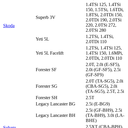
1.4TSi 125, 1.4TSi
150, 1.5TSi, 1.6TDi,
1.8TSi, 2.0TDi 150,
Superb 3V
2.0TDi 190, 2.0TSi
220, 2.0TSi 272,
Skoda
2.0TSi 280
1.2TSi, 1.4TSi,
Yeti 5L
2.0TDi 110
1.2TSi, 1.4TSi 125,
Yeti 5L Facelift
1.4TSi 150, 1.6MPi,
2.0TDi, 2.0TDi 110
2.0T, 2.0i (E-SF5),
Forester SF
2.0i (GF-SF5), 2.5i
(GF-SF9)
2.0T (TA-SG5), 2.0i
Forester SG
(CBA-SG5), 2.0i
(TA-SG5), 2.5T, 2.5i
Forester SH
2.5T
Legacy Lancaster BG
2.5i (E-BG9)
2.5i (GF-BH9), 2.5i
Legacy Lancaster BH
(TA-BH9), 3.0i (LA-
BHE)
2.5XT (CBA-BPH),
Subaru