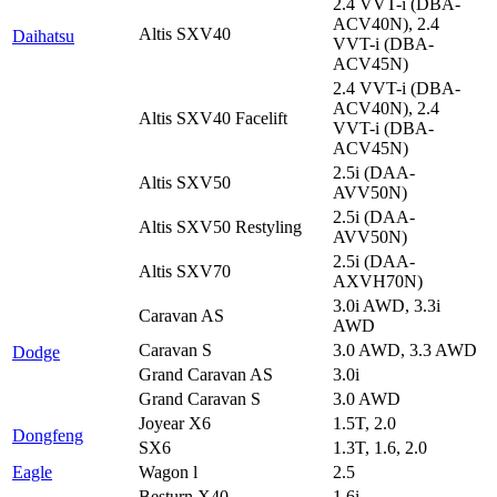
2.4 VVT-i (DBA-
ACV40N), 2.4
Altis SXV40
Daihatsu
VVT-i (DBA-
ACV45N)
2.4 VVT-i (DBA-
ACV40N), 2.4
Altis SXV40 Facelift
VVT-i (DBA-
ACV45N)
2.5i (DAA-
Altis SXV50
AVV50N)
2.5i (DAA-
Altis SXV50 Restyling
AVV50N)
2.5i (DAA-
Altis SXV70
AXVH70N)
3.0i AWD, 3.3i
Caravan AS
AWD
Caravan S
3.0 AWD, 3.3 AWD
Dodge
Grand Caravan AS
3.0i
Grand Caravan S
3.0 AWD
Joyear X6
1.5T, 2.0
Dongfeng
SX6
1.3T, 1.6, 2.0
Eagle
Wagon l
2.5
Besturn X40
1.6i