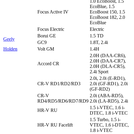
1.0 EcoBoost, 1.5
EcoBlue, 1.5
Focus Active IV
EcoBoost 150, 1.5
EcoBoost 182, 2.0
EcoBlue
Focus Electric
Electric
Borui GE
1.5 TD
Geely
GC9
1.8T, 2.4i
Holden
Volt GM
1.4H
2.0H (DAA-CR6),
2.0H (DAA-CR7),
Accord CR
2.0H (DLA-CR5),
2.4i Sport
2.0i, 2.0i (E-RD1),
CR-V RD1/RD2/RD3
2.0i (GF-RD1), 2.0i
(GF-RD2)
CR-V
2.0i (ABA-RD5),
RD4/RD5/RD6/RD7/RD9
2.0i (LA-RD5), 2.4i
1.5 i-VTEC, 1.6 i-
HR-V RU
DTEC, 1.8 i-VTEC
1.5 Turbo, 1.5 i-
HR-V RU Facelift
VTEC, 1.6 i-DTEC,
1.8 i-VTEC