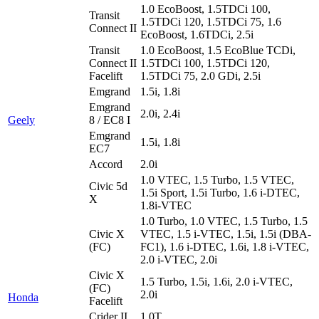
1.0 EcoBoost, 1.5TDCi 100,
Transit
1.5TDCi 120, 1.5TDCi 75, 1.6
Connect II
EcoBoost, 1.6TDCi, 2.5i
Transit
1.0 EcoBoost, 1.5 EcoBlue TCDi,
Connect II
1.5TDCi 100, 1.5TDCi 120,
Facelift
1.5TDCi 75, 2.0 GDi, 2.5i
Emgrand
1.5i, 1.8i
Emgrand
2.0i, 2.4i
Geely
8 / EC8 I
Emgrand
1.5i, 1.8i
EC7
Accord
2.0i
1.0 VTEC, 1.5 Turbo, 1.5 VTEC,
Civic 5d
1.5i Sport, 1.5i Turbo, 1.6 i-DTEC,
X
1.8i-VTEC
1.0 Turbo, 1.0 VTEC, 1.5 Turbo, 1.5
Civic X
VTEC, 1.5 i-VTEC, 1.5i, 1.5i (DBA-
(FC)
FC1), 1.6 i-DTEC, 1.6i, 1.8 i-VTEC,
2.0 i-VTEC, 2.0i
Civic X
1.5 Turbo, 1.5i, 1.6i, 2.0 i-VTEC,
(FC)
2.0i
Honda
Facelift
Crider II
1.0T