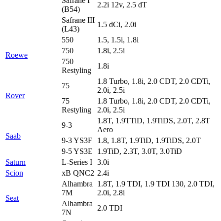
Safrane I
2.2i 12v, 2.5 dT
(B54)
Safrane III
1.5 dCi, 2.0i
(L43)
550
1.5, 1.5i, 1.8i
750
1.8i, 2.5i
Roewe
750
1.8i
Restyling
1.8 Turbo, 1.8i, 2.0 CDT, 2.0 CDTi,
75
2.0i, 2.5i
Rover
75
1.8 Turbo, 1.8i, 2.0 CDT, 2.0 CDTi,
Restyling
2.0i, 2.5i
1.8T, 1.9TTiD, 1.9TiDS, 2.0T, 2.8T
9-3
Aero
Saab
9-3 YS3F
1.8, 1.8T, 1.9TiD, 1.9TiDS, 2.0T
9-5 YS3E
1.9TiD, 2.3T, 3.0T, 3.0TiD
Saturn
L-Series I
3.0i
Scion
xB QNC2
2.4i
Alhambra
1.8T, 1.9 TDI, 1.9 TDI 130, 2.0 TDI,
7M
2.0i, 2.8i
Seat
Alhambra
2.0 TDI
7N