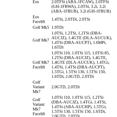
Eos
2.0TFSi (ABA-1FCAW), 2.0TFSi
(GH-1FBWA), 2.0TSi, 3.2i, 3.2i
(ABA-1FBUB), 3.2i (GH-1FBUB)
Eos
1.4TSi, 2.0TDi, 2.0TSi
Facelift
Golf Mk5
1.9TDi
1.0TSi, 1.2TSi, 1.2TSi (DBA-
AUCJZ), 1.4GTE (DLA-AUCUK),
Golf Mk7
1.4TSi (DBA-AUCPT), 1.6MPi,
1.6TDi
1.0TSi 110, 1.0TSi 115, 1.0TSi 85,
1.2TSi (DBA-AUCJZ), 1.4GTE,
Golf Mk7
1.4GTE (DLA-AUCUK), 1.4TGi,
Facelift
1.4TSi, 1.4TSi (DBA-AUCPT),
1.5TGi, 1.5TSi 130, 1.5TSi 150,
1.6TDi, 2.0GTD, 2.0TDi
Golf
Variant
2.0GTD, 2.0TDi
Mk7
1.0TSi 110, 1.0TSi 115, 1.2TSi
Golf
(DBA-AUCJZ), 1.4TGi, 1.4TSi,
Variant
1.4TSi (ABA-AUCHP), 1.5TGi,
Mk7
1.5TSi 130, 1.5TSi 150, 1.6TDi,
Facelift
2.0GTD, 2.0TDi