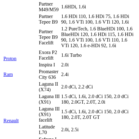
Partner
1.6HDi, 1.6i
M49/M59
Partner
1.6 HDi 110, 1.6 HDi 75, 1.6 HDi
Tepee B9
90, 1.6 VTi 100, 1.6 VTi 120, 1.6i
1.2 PureTech, 1.6 BlueHDi 100, 1.6
Partner
BlueHDi 120, 1.6 HDi 115, 1.6 HDi
Tepee B9
90, 1.6 VTi 100, 1.6 VTi 110, 1.6
Facelift
VTi 120, 1.6 e-HDi 92, 1.6i
Exora P2
1.6i Turbo
Facelift
Proton
Inspira I
2.0i
Promaster
Ram
2.4i
City 636
Laguna II
2.0 dCi, 2.2 dCi
(X74)
Laguna III
1.5 dCi, 1.6i, 2.0 dCi 150, 2.0 dCi
(X91)
180, 2.0GT, 2.0T, 2.0i
Laguna III
1.5 dCi, 1.6i, 2.0 dCi 150, 2.0 dCi
(X91)
180, 2.0T, 2.0T GT
facelift
Renault
Latitude
2.0i, 2.5i
L70