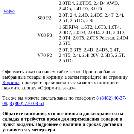
2.0TD4, 2.0TD5, 2.4D4 AWD,
2.4D5, 2.4TD5, 3.0T6
Volvo
2.0T, 2.4, 2.4D, 2.4D5, 2.4T, 2.4i,
S80 P2
2.5T, 2.5TDi, 2.9i
1.6DRIVe, 1.6T2, 1.6T3, 1.6T4,
2.0D2, 2.0D3, 2.0D4, 2.0T, 2.0T3,
V60 P3
2.0T4, 2.0T5, 2.0TS Polestar, 2.4D4,
2.5T5
2.0T, 2.3T5, 2.4D, 2.4D5, 2.4T,
V70 P2
2.4T5, 2.4i, 2.4i 20V, 2.5D5, 2.5T,
2.5TDi
Оформить заказ на нашем сайте легко. Просто добавьте
выбранные товары в корзину, а затем перейдите на страницу
Корзина
, проверьте правильность заказанных позиций и
нажмите кнопку «Оформить заказ».
Так же вы можете сделать заказ по телефону:
8 (8482) 40-37-
08
,
8 (800) 770-08-63
Обратите внимание, что все шины и диски хранятся на
складах и требуется время для перемещения товаров в
пункт выдачи. Подробнее о наличии и сроках доставки
уточняется у менеджера