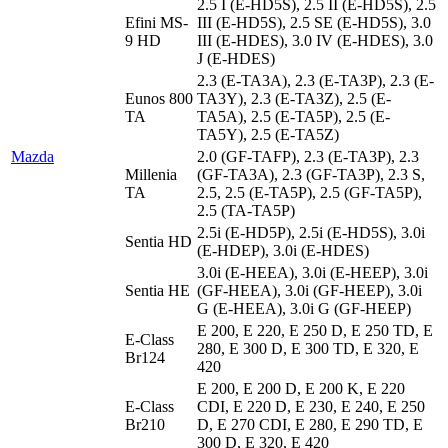
2.5 I (E-HD5S), 2.5 II (E-HD5S), 2.5
Efini MS-
III (E-HD5S), 2.5 SE (E-HD5S), 3.0
9 HD
III (E-HDES), 3.0 IV (E-HDES), 3.0
J (E-HDES)
2.3 (E-TA3A), 2.3 (E-TA3P), 2.3 (E-
Eunos 800
TA3Y), 2.3 (E-TA3Z), 2.5 (E-
TA
TA5A), 2.5 (E-TA5P), 2.5 (E-
TA5Y), 2.5 (E-TA5Z)
Mazda
2.0 (GF-TAFP), 2.3 (E-TA3P), 2.3
Millenia
(GF-TA3A), 2.3 (GF-TA3P), 2.3 S,
TA
2.5, 2.5 (E-TA5P), 2.5 (GF-TA5P),
2.5 (TA-TA5P)
2.5i (E-HD5P), 2.5i (E-HD5S), 3.0i
Sentia HD
(E-HDEP), 3.0i (E-HDES)
3.0i (E-HEEA), 3.0i (E-HEEP), 3.0i
Sentia HE
(GF-HEEA), 3.0i (GF-HEEP), 3.0i
G (E-HEEA), 3.0i G (GF-HEEP)
E 200, E 220, E 250 D, E 250 TD, E
E-Class
280, E 300 D, E 300 TD, E 320, E
Br124
420
E 200, E 200 D, E 200 K, E 220
E-Class
CDI, E 220 D, E 230, E 240, E 250
Br210
D, E 270 CDI, E 280, E 290 TD, E
300 D, E 320, E 420