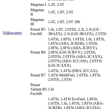
Magotan I
1.4T, 2.0T
Magotan
1.4T, 1.8T, 2.0T
II
Magotan
1.4T, 1.8T, 2.0T 186
III
Passat B5
1.6i, 1.8T, 2.0TDi, 2.3i, 2.3i (GF-
Volkswagen
Facelift
3BAZX), 2.3i (GH-3BAZX), 2.5TDi
1.4TSi, 1.6FSi, 1.6TDi, 1.6i, 1.8TSi,
1.8TSi (ABA-3CBZB), 1.9TDi,
2.0FSi, 2.0FSi (ABA-3CBVY),
Passat B6
2.0FSi (GH-3CBVY), 2.0TDi,
2.0TFSi, 2.0TFSi (ABA-3CAXX),
2.0TFSi (ABA-3CCAW), 2.0TFSi
(GH-3CAXX)
1.4TSi, 1.4TSi (DBA-3CCAX),
Passat B7
1.4TSi MultiFuel, 1.6TDi, 1.8TSi,
2.0TDi, 2.0TSi
Passat
Variant B5
1.6i
Facelift
1.4TSi, 1.4TSi EcoFuel, 1.6FSi,
1.6TDi, 1.6i, 1.8TSi, 1.8TSi (ABA-
3CBZB), 1.8TSi (ABA-3CCDA),