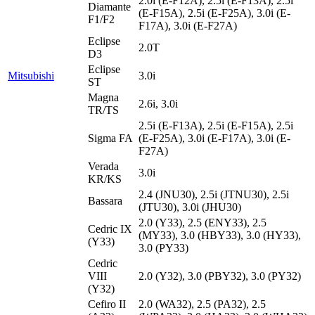
2.0i (E-F12A), 2.5i (E-F13A), 2.5i
Diamante
(E-F15A), 2.5i (E-F25A), 3.0i (E-
F1/F2
F17A), 3.0i (E-F27A)
Eclipse
2.0T
D3
Eclipse
Mitsubishi
3.0i
ST
Magna
2.6i, 3.0i
TR/TS
2.5i (E-F13A), 2.5i (E-F15A), 2.5i
Sigma FA
(E-F25A), 3.0i (E-F17A), 3.0i (E-
F27A)
Verada
3.0i
KR/KS
2.4 (JNU30), 2.5i (JTNU30), 2.5i
Bassara
(JTU30), 3.0i (JHU30)
2.0 (Y33), 2.5 (ENY33), 2.5
Cedric IX
(MY33), 3.0 (HBY33), 3.0 (HY33),
(Y33)
3.0 (PY33)
Cedric
VIII
2.0 (Y32), 3.0 (PBY32), 3.0 (PY32)
(Y32)
Cefiro II
2.0 (WA32), 2.5 (PA32), 2.5