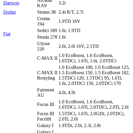
Arcadia
Daewoo
3.2i
KA9
Dodge
Stratus JR
2.4i R/T, 2.7i
Croma
1.9TD 16V
194
Sedici 189
1.6i, 1.9TD
Fiat
Strada 278
1.6i
Ulysse
2.0i, 2.0i 16V, 2.1TD
220
1.0 EcoBoost, 1.6 EcoBoost,
C-MAX II
1.6TDCi, 1.6Ti, 1.6i, 2.0TDCi
1.0 EcoBoost 100, 1.0 EcoBoost 125,
C-MAX II
1.5 EcoBoost 150, 1.5 EcoBoost 182,
Restyling
1.5TDCi 120, 1.5TDCi 95, 1.6Ti,
1.6i, 2.0TDCi 150, 2.0TDCi 170
Fairmont
4.0i, 4.9i
AU
1.0 EcoBoost, 1.6 EcoBoost,
Focus III
1.6TDCi, 1.6Ti, 2.0TDCi, 2.0Ti, 2.0i
Focus III
1.5TDCi, 1.6Ti, 2.0GDi, 2.0TDCi,
Facelift
2.0Ti, 2.0i
Galaxy I
1.9TDi, 2.0i, 2.3i, 2.8i
Galaxy I