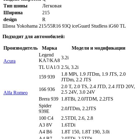
Тип шины
Легковая
Ширина
215
design
R
Шина Yokohama 215/55R16 93Q iceGuard Studless iG60 TL
Подходит для автомобилей:
Производитель
Марка
Модели и модификации
Legend
3.2i
KA7/KA8
Acura
TL UA1/3
2.5i, 3.2i
1.8 MPi, 1.9 JTDm, 1.9 JTS, 2.0
159 939
JTDm, 2.2 JTS
2.0 T, 2.0 TS, 2.4 JTD, 2.4 JTD 20V,
166 936
2.5 24V, 3.0 24V
Alfa Romeo
Brera 939
1.8TBi, 2.0JTDM, 2.2JTS
Spider
2.0JTDm, 2.2JTS
939E
100 C4
2.5TDI, 2.6, 2.8
A3 8V
1.6TDi
A4 B6
1.8T 150, 1.8T 190, 3.0i
A4 B7
2.0TDi, 2.5TDi