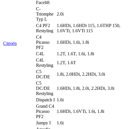
Facelift
C-
Triomphe
2.0i
Typ L
C4 PF2
1.6HDi, 1.6HDi 115, 1.6THP 150,
Restyling
1.6VTi, 1.6VTi 115
C4
Picasso
1.6HDi, 1.6i, 1.8i
Citroën
PF2
C4L
1.2T, 1.6T, 1.6i, 1.8i
C4L
1.2T, 1.6T
Restyling
C5
1.8i, 2.0HDi, 2.2HDi, 3.0i
DC/DE
C5
DC/DE
1.6HDi, 1.8i, 2.0i, 2.2HDi, 3.0i
Restyling
Dispatch I
1.6i
Grand C4
Picasso
1.6HDi, 1.6VTi, 1.6i, 1.8i
PF2
Jumpy I
1.6i