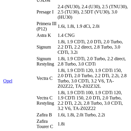
USDM
2.4 (NU30), 2.4 (U30), 2.5 (TNU30),
Presage I
2.5 (TU30), 2.5DT (VU30), 3.0
(HU30)
Primera III
1.6i, 1.8i, 1.9 dCi, 2.0i
(P12)
Astra K
1.4 CNG
1.8i, 1.9 CDTi, 2.0 DTi, 2.0 Turbo,
Signum
2.2 DTi, 2.2 direсt, 2.8 Turbo, 3.0
CDTi, 3.2i
Signum
1.8i, 1.9 CDTi, 2.0 Turbo, 2.2 direсt,
Restyling
2.8 Turbo, 3.0 CDTi
1.8i, 1.9 CDTi 120, 1.9 CDTi 150,
2.0 DTi, 2.0 Turbo, 2.2 DTi, 2.2i, 2.8
Vectra C
Opel
Turbo, 3.0 CDTi, 3.2 V6, TA-
Z02Z22, TA-Z02Z32L
1.8i, 1.9 CDTi 100, 1.9 CDTi 120,
Vectra C
1.9 CDTi 150, 2.0 DTi, 2.0 Turbo,
Restyling
2.2 DTi, 2.2i, 2.8 Turbo, 3.0 CDTi,
3.2 V6, TA-Z02Z22
Zafira B
1.6i, 1.8i, 2.0i Turbo, 2.2i
Zafira
1.8i
Tourer C