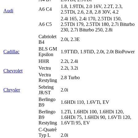
1.8, 1.9TDi, 2.0 16V, 2.2T, 2.3,
A6 C4
Audi
2.5TDi, 2.6, 2.8, 2.8 30V, 4.2
2.4i 165, 2.4i 170, 2.5TDi 150,
A6 C5
2.5TDi 179, 2.5TDi 180, 2.7i Biturbo
230, 2.7i Biturbo 250, 2.8i
Cabriolet
2.0i, 2.3E
B4
BLS GM
Cadillac
1.9TTiD, 1.9TiD, 2.0t, 2.0t BioPower
Epsilon
HHR
2.2i, 2.4i
Vectra
2.2i, 3.2i
Chevrolet
Vectra
2.8 Turbo
Restyling
Sebring
Chrysler
2.0i
JR/ST
Berlingo
1.6HDi 110, 1.6VTi, EV
B9
Berlingo
1.2Ti, 1.6HDi 100, 1.6HDi 120,
B9
1.6HDi 75, 1.6HDi 90, 1.6VTi 120,
Restyling
1.6VTi 95, EV
C-Quatrè
Typ L
2.0i