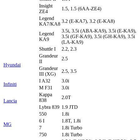
Insight
1.5, 1.5 (6AA-ZE4)
ZE4
Legend
3.2 (E-KA7), 3.2 (E-KA8)
KA7/KA8
3.5i, 3.5i (ABA-KA9), 3.5i (E-KA9),
Legend
3.5i (GF-KA9), 3.5i (GH-KA9), 3.5i
KA9
(LA-KA9)
Shuttle I
2.2, 2.3
Grandeur
2.5
II
Hyundai
Grandeur
2.5, 3.5
III (XG)
I A32
3.0i
Infiniti
M F31
3.0i
Kappa
2.0T
838
Lancia
Lybra 839
1.9 JTD
550
1.8i
6 I
1.8T, 1.8i
MG
7
1.8i Turbo
750
1.8i Turbo