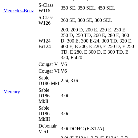
S-Class
350 SE, 350 SEL, 450 SEL
Mercedes-Benz
W116
S-Class
260 SE, 300 SE, 300 SEL
W126
200, 200 D, 200 E, 220 E, 230 E,
250 D, 250 TD, 260 E, 280 E, 300
W124
D, 300 E, 300 E-24, 300 TD, 320 E,
Br124
400 E, E 200, E 220, E 250 D, E 250
TD, E 280, E 300 D, E 300 TD, E
320, E 420
Cougar V
V6
Cougar VI
V6
Sable
2.5i, 3.0i
D186 MkI
Sable
Mercury
D186
3.0i
MkII
Sable
D186
3.0i
MkIII
Debonair
3.0i DOHC (E-S12A)
V S1