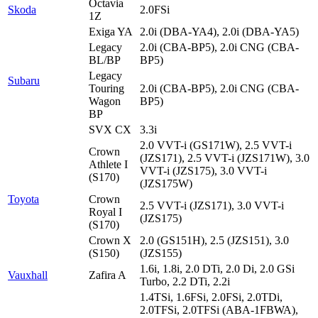
Octavia
Skoda
2.0FSi
1Z
Exiga YA
2.0i (DBA-YA4), 2.0i (DBA-YA5)
Legacy
2.0i (CBA-BP5), 2.0i CNG (CBA-
BL/BP
BP5)
Legacy
Subaru
Touring
2.0i (CBA-BP5), 2.0i CNG (CBA-
Wagon
BP5)
BP
SVX CX
3.3i
2.0 VVT-i (GS171W), 2.5 VVT-i
Crown
(JZS171), 2.5 VVT-i (JZS171W), 3.0
Athlete I
VVT-i (JZS175), 3.0 VVT-i
(S170)
(JZS175W)
Toyota
Crown
2.5 VVT-i (JZS171), 3.0 VVT-i
Royal I
(JZS175)
(S170)
Crown X
2.0 (GS151H), 2.5 (JZS151), 3.0
(S150)
(JZS155)
1.6i, 1.8i, 2.0 DTi, 2.0 Di, 2.0 GSi
Vauxhall
Zafira A
Turbo, 2.2 DTi, 2.2i
1.4TSi, 1.6FSi, 2.0FSi, 2.0TDi,
2.0TFSi, 2.0TFSi (ABA-1FBWA),