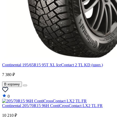
Continental 195/65R15 95T XL IceContact 2 TL KD (шип.)
7 380 ₽
В корзину
0
Continental 205/70R15 96H ContiCrossContact LX2 TL FR
10 210 ₽