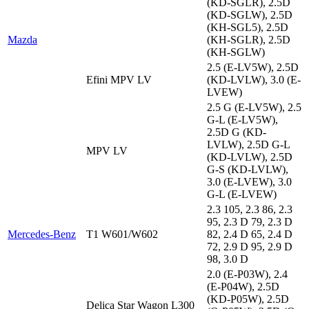
(KD-SGLR), 2.5D
(KD-SGLW), 2.5D
(KH-SGL5), 2.5D
Mazda
(KH-SGLR), 2.5D
(KH-SGLW)
2.5 (E-LV5W), 2.5D
Efini MPV LV
(KD-LVLW), 3.0 (E-
LVEW)
2.5 G (E-LV5W), 2.5
G-L (E-LV5W),
2.5D G (KD-
LVLW), 2.5D G-L
MPV LV
(KD-LVLW), 2.5D
G-S (KD-LVLW),
3.0 (E-LVEW), 3.0
G-L (E-LVEW)
2.3 105, 2.3 86, 2.3
95, 2.3 D 79, 2.3 D
Mercedes-Benz
T1 W601/W602
82, 2.4 D 65, 2.4 D
72, 2.9 D 95, 2.9 D
98, 3.0 D
2.0 (E-P03W), 2.4
(E-P04W), 2.5D
(KD-P05W), 2.5D
Delica Star Wagon L300