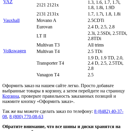
VAZ
1.3, 1.6, 1.7, 1.7i,
2121 2121x
1.8, 1.8i, 1.9D
2131 2131x
1.7, 1.7i, 1.8, 1.8i
Vauxhall
Movano A
2.5CDTi
Eurovan
2.4 D, 2.5, 2.8
2.3i, 2.5SDi, 2.5TDi,
LT II
2.8TDi
Multivan T3
All trims
Volkswagen
Multivan T4
2.5 TDi
1.9 D, 1.9 TD, 2.0,
Transporter T4
2.4 D, 2.5, 2.5TDi,
2.8
Vanagon T4
2.5
Оформить заказ на нашем сайте легко. Просто добавьте
выбранные товары в корзину, а затем перейдите на страницу
Корзина
, проверьте правильность заказанных позиций и
нажмите кнопку «Оформить заказ».
Так же вы можете сделать заказ по телефону:
8 (8482) 40-37-
08
,
8 (800) 770-08-63
Обратите внимание, что все шины и диски хранятся на