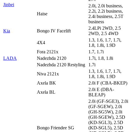
Jinbei
2.0i, 2.0i business,
2.2i, 2.2i business,
Haise
2.4i business, 2.5T
business
2.4LPi 2WD, 2.5
Kia
Bongo IV Facelift
2WD, 2.5 4WD
1.3, 1.6, 1.7, 1.7i,
4X4
1.8, 1.8i, 1.9D
Fora 2121x
1.7, 1.7i
LADA
Nadezhda 2120
1.7i, 1.8, 1.8i
Nadezhda 2120 Restyling
1.7i
1.3, 1.6, 1.7, 1.7i,
Niva 2121x
1.8, 1.8i, 1.9D
Axela BK
2.0i F (CBA-BKEP)
2.0i E (DBA-
Axela BL
BLEAP)
2.0i (GF-SGE3), 2.0i
(GF-SGEW), 2.0i
(GH-SG5W), 2.0i
(GH-SGEW), 2.5D
(KD-SGL3), 2.5D
Bongo Friendee SG
(KD-SGL5), 2.5D