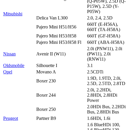
(Q-P05W), 2.5D (Q-
P15W), 2.5D (Y-
P05W)
Mitsubishi
Delica Van L300
2.0, 2.4, 2.5D
660T (E-H56A),
Pajero Mini H51/H56
660T (TA-H58A)
Pajero Mini H53/H58
660T (GF-H58A)
Pajero Mini H53/H58 Fl
660T (ABA-H58A)
2.0i (PNW11), 2.0i
Nissan
Avenir II (W11)
(PW11), 2.0i
(RNW11)
Oldsmobile
Silhouette I
3.1
Opel
Movano A
2.5CDTi
1.9D, 1.9TD, 2.0i,
Boxer 230
2.5D, 2.5TD, 2.8TD
2.0i, 2.2HDi,
Boxer 244
2.8HDi, 2.8HDi
Power
2.0HDi Bus, 2.2HDi
Boxer 250
Bus, 2.8HDi Bus
Peugeot
Partner B9
1.6HDi, 1.6i
1.6 BlueHDi 100,
1.6 BlueHDi 120,