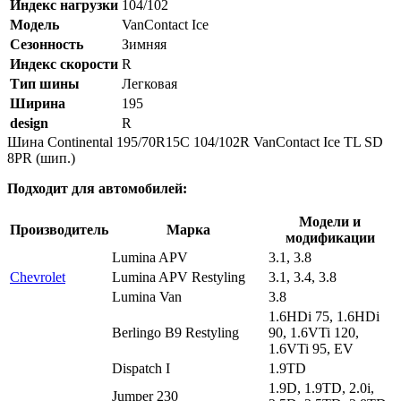
Индекс нагрузки
104/102
Модель
VanContact Ice
Сезонность
Зимняя
Индекс скорости
R
Тип шины
Легковая
Ширина
195
design
R
Шина Continental 195/70R15C 104/102R VanContact Ice TL SD
8PR (шип.)
Подходит для автомобилей:
Модели и
Производитель
Марка
модификации
Lumina APV
3.1, 3.8
Chevrolet
Lumina APV Restyling
3.1, 3.4, 3.8
Lumina Van
3.8
1.6HDi 75, 1.6HDi
Berlingo B9 Restyling
90, 1.6VTi 120,
1.6VTi 95, EV
Dispatch I
1.9TD
1.9D, 1.9TD, 2.0i,
Jumper 230