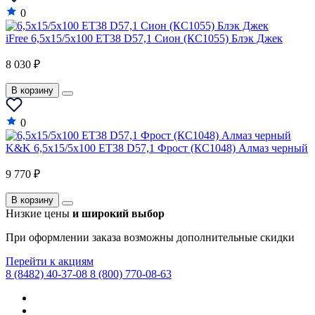
0
iFree 6,5x15/5x100 ET38 D57,1 Сион (КС1055) Блэк Джек
8 030 ₽
В корзину
0
K&K 6,5x15/5x100 ET38 D57,1 Фрост (КС1048) Алмаз черный
9 770 ₽
В корзину
Низкие цены
и широкий выбор
При оформлении заказа возможны дополнительные скидки
Перейти к акциям
8 (8482) 40-37-08
8 (800) 770-08-63