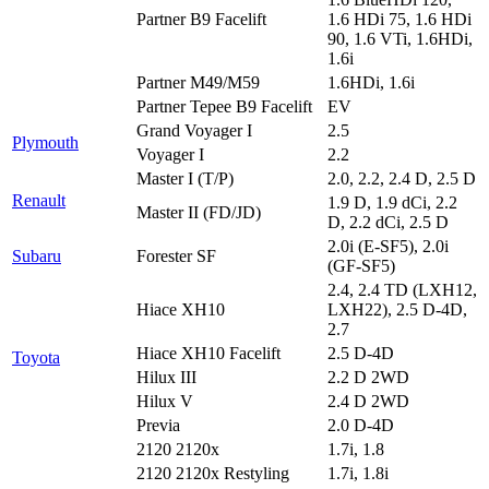
Partner B9 Facelift
1.6 HDi 75, 1.6 HDi
90, 1.6 VTi, 1.6HDi,
1.6i
Partner M49/M59
1.6HDi, 1.6i
Partner Tepee B9 Facelift
EV
Grand Voyager I
2.5
Plymouth
Voyager I
2.2
Master I (T/P)
2.0, 2.2, 2.4 D, 2.5 D
Renault
1.9 D, 1.9 dCi, 2.2
Master II (FD/JD)
D, 2.2 dCi, 2.5 D
2.0i (E-SF5), 2.0i
Subaru
Forester SF
(GF-SF5)
2.4, 2.4 TD (LXH12,
Hiace XH10
LXH22), 2.5 D-4D,
2.7
Hiace XH10 Facelift
2.5 D-4D
Toyota
Hilux III
2.2 D 2WD
Hilux V
2.4 D 2WD
Previa
2.0 D-4D
2120 2120x
1.7i, 1.8
2120 2120x Restyling
1.7i, 1.8i