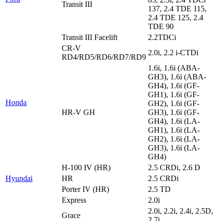
Transit III
137, 2.4 TDE 115,
2.4 TDE 125, 2.4
TDE 90
Transit III Facelift
2.2TDCi
CR-V
2.0i, 2.2 i-CTDi
RD4/RD5/RD6/RD7/RD9
1.6i, 1.6i (ABA-
GH3), 1.6i (ABA-
GH4), 1.6i (GF-
GH1), 1.6i (GF-
Honda
GH2), 1.6i (GF-
HR-V GH
GH3), 1.6i (GF-
GH4), 1.6i (LA-
GH1), 1.6i (LA-
GH2), 1.6i (LA-
GH3), 1.6i (LA-
GH4)
H-100 IV (HR)
2.5 CRDi, 2.6 D
Hyundai
HR
2.5 CRDi
Porter IV (HR)
2.5 TD
Express
2.0i
2.0i, 2.2i, 2.4i, 2.5D,
Grace
2.7i