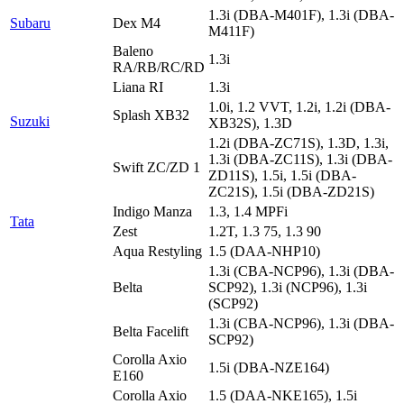
1.3i (DBA-M401F), 1.3i (DBA-
Subaru
Dex M4
M411F)
Baleno
1.3i
RA/RB/RC/RD
Liana RI
1.3i
1.0i, 1.2 VVT, 1.2i, 1.2i (DBA-
Splash XB32
Suzuki
XB32S), 1.3D
1.2i (DBA-ZC71S), 1.3D, 1.3i,
1.3i (DBA-ZC11S), 1.3i (DBA-
Swift ZC/ZD 1
ZD11S), 1.5i, 1.5i (DBA-
ZC21S), 1.5i (DBA-ZD21S)
Indigo Manza
1.3, 1.4 MPFi
Tata
Zest
1.2T, 1.3 75, 1.3 90
Aqua Restyling
1.5 (DAA-NHP10)
1.3i (CBA-NCP96), 1.3i (DBA-
Belta
SCP92), 1.3i (NCP96), 1.3i
(SCP92)
1.3i (CBA-NCP96), 1.3i (DBA-
Belta Facelift
SCP92)
Corolla Axio
1.5i (DBA-NZE164)
E160
Corolla Axio
1.5 (DAA-NKE165), 1.5i