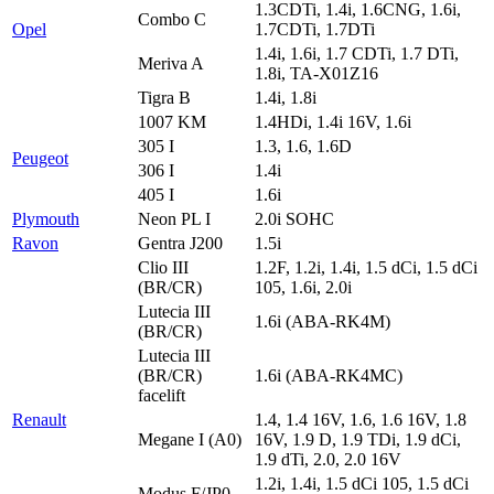
1.3CDTi, 1.4i, 1.6CNG, 1.6i,
Combo C
Opel
1.7CDTi, 1.7DTi
1.4i, 1.6i, 1.7 CDTi, 1.7 DTi,
Meriva A
1.8i, TA-X01Z16
Tigra B
1.4i, 1.8i
1007 KM
1.4HDi, 1.4i 16V, 1.6i
305 I
1.3, 1.6, 1.6D
Peugeot
306 I
1.4i
405 I
1.6i
Plymouth
Neon PL I
2.0i SOHC
Ravon
Gentra J200
1.5i
Clio III
1.2F, 1.2i, 1.4i, 1.5 dCi, 1.5 dCi
(BR/CR)
105, 1.6i, 2.0i
Lutecia III
1.6i (ABA-RK4M)
(BR/CR)
Lutecia III
(BR/CR)
1.6i (ABA-RK4MC)
facelift
Renault
1.4, 1.4 16V, 1.6, 1.6 16V, 1.8
Megane I (A0)
16V, 1.9 D, 1.9 TDi, 1.9 dCi,
1.9 dTi, 2.0, 2.0 16V
1.2i, 1.4i, 1.5 dCi 105, 1.5 dCi
Modus F/JP0