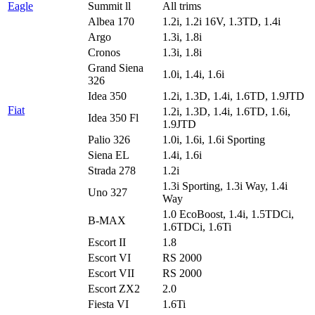
Eagle
Summit ll
All trims
Albea 170
1.2i, 1.2i 16V, 1.3TD, 1.4i
Argo
1.3i, 1.8i
Cronos
1.3i, 1.8i
Grand Siena
1.0i, 1.4i, 1.6i
326
Idea 350
1.2i, 1.3D, 1.4i, 1.6TD, 1.9JTD
Fiat
1.2i, 1.3D, 1.4i, 1.6TD, 1.6i,
Idea 350 Fl
1.9JTD
Palio 326
1.0i, 1.6i, 1.6i Sporting
Siena EL
1.4i, 1.6i
Strada 278
1.2i
1.3i Sporting, 1.3i Way, 1.4i
Uno 327
Way
1.0 EcoBoost, 1.4i, 1.5TDCi,
B-MAX
1.6TDCi, 1.6Ti
Escort II
1.8
Escort VI
RS 2000
Escort VII
RS 2000
Escort ZX2
2.0
Fiesta VI
1.6Ti