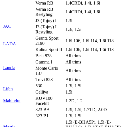
Verna RB
1.4CRDi, 1.4i, 1.6i
Verna RB
1.4CRDi, 1.4i, 1.6i
Restyling
J3 (Tojoy) I
1.3i
JAC
J3 (Tojoy) I
1.3i, 1.5i
Restyling
Granta Sport
1.6i 106, 1.6i 114, 1.6i 118
2190
LADA
Kalina Sport II
1.6i 106, 1.6i 114, 1.6i 118
Beta 828
All trims
Gamma l
All trims
Lancia
Monte Carlo
All trims
137
Trevi 828
All trims
530
1.3i, 1.5i
Lifan
Celliya
1.5i
KUV100
Mahindra
1.2D, 1.2i
Facelift
323 BA
1.3i, 1.5i, 1.7TD, 2.0D
323 BJ
1.3i, 1.5i
1.5i (E-BHA5P), 1.5i (E-
Mazda