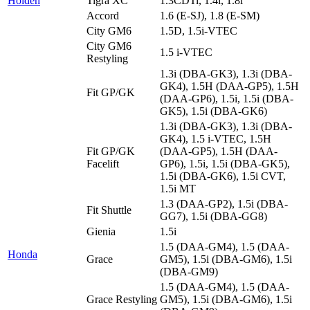
Holden
Tigra XC
1.3CDTi, 1.4i, 1.8i
Accord
1.6 (E-SJ), 1.8 (E-SM)
City GM6
1.5D, 1.5i-VTEC
City GM6
1.5 i-VTEC
Restyling
1.3i (DBA-GK3), 1.3i (DBA-
GK4), 1.5H (DAA-GP5), 1.5H
Fit GP/GK
(DAA-GP6), 1.5i, 1.5i (DBA-
GK5), 1.5i (DBA-GK6)
1.3i (DBA-GK3), 1.3i (DBA-
GK4), 1.5 i-VTEC, 1.5H
Fit GP/GK
(DAA-GP5), 1.5H (DAA-
Facelift
GP6), 1.5i, 1.5i (DBA-GK5),
1.5i (DBA-GK6), 1.5i CVT,
1.5i MT
1.3 (DAA-GP2), 1.5i (DBA-
Fit Shuttle
GG7), 1.5i (DBA-GG8)
Gienia
1.5i
1.5 (DAA-GM4), 1.5 (DAA-
Honda
Grace
GM5), 1.5i (DBA-GM6), 1.5i
(DBA-GM9)
1.5 (DAA-GM4), 1.5 (DAA-
Grace Restyling
GM5), 1.5i (DBA-GM6), 1.5i