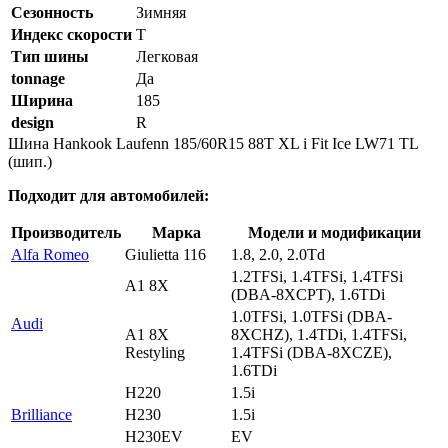
Сезонность
Зимняя
Индекс скорости
T
Тип шины
Легковая
tonnage
Да
Ширина
185
design
R
Шина Hankook Laufenn 185/60R15 88T XL i Fit Ice LW71 TL
(шип.)
Подходит для автомобилей:
Производитель
Марка
Модели и модификации
Alfa Romeo
Giulietta 116
1.8, 2.0, 2.0Td
1.2TFSi, 1.4TFSi, 1.4TFSi
A1 8X
(DBA-8XCPT), 1.6TDi
1.0TFSi, 1.0TFSi (DBA-
Audi
A1 8X
8XCHZ), 1.4TDi, 1.4TFSi,
Restyling
1.4TFSi (DBA-8XCZE),
1.6TDi
H220
1.5i
Brilliance
H230
1.5i
H230EV
EV