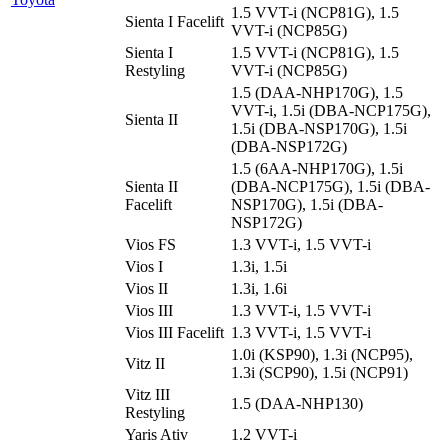
1.5 VVT-i (NCP81G), 1.5
Sienta I Facelift
VVT-i (NCP85G)
Sienta I
1.5 VVT-i (NCP81G), 1.5
Restyling
VVT-i (NCP85G)
1.5 (DAA-NHP170G), 1.5
VVT-i, 1.5i (DBA-NCP175G),
Sienta II
1.5i (DBA-NSP170G), 1.5i
(DBA-NSP172G)
1.5 (6AA-NHP170G), 1.5i
Sienta II
(DBA-NCP175G), 1.5i (DBA-
Facelift
NSP170G), 1.5i (DBA-
NSP172G)
Vios FS
1.3 VVT-i, 1.5 VVT-i
Vios I
1.3i, 1.5i
Vios II
1.3i, 1.6i
Vios III
1.3 VVT-i, 1.5 VVT-i
Vios III Facelift
1.3 VVT-i, 1.5 VVT-i
1.0i (KSP90), 1.3i (NCP95),
Vitz II
1.3i (SCP90), 1.5i (NCP91)
Vitz III
1.5 (DAA-NHP130)
Restyling
Yaris Ativ
1.2 VVT-i