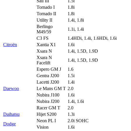
Sail III
1.5i
Tornado I
1.8i
Tornado II
1.8i
Utility II
1.4i, 1.8i
Berlingo
1.1i, 1.4i
M49/59
C3 FS
1.4HDi, 1.4i, 1.6HDi, 1.6i
Citroën
Xantia X1
1.6i
Xsara N
1.4i, 1.5D, 1.9D
Xsara N
1.4i, 1.5D, 1.9D
Facelift
Espero GM J
1.6
Gentra J200
1.5i
Lacetti J200
1.4i
Daewoo
Le Mans GM T
2.0
Nubira J100
1.6i
Nubira J200
1.4i, 1.6i
Racer GM T
2.0
Daihatsu
Hijet S200
1.3i
Neon PL I
2.0i SOHC
Dodge
Vision
1.6i