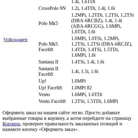
1.4i, 1.6TDi
CrossPolo 9N
1.2i, 1.4TDi, 1.4i, 1.6i
1.2MPi, 1.2TDi, 1.2TSi, 1.2TSi
(DBA-6RCBZ), 1.4i, 1.4i
Polo Mk5
(ABA-6RCGG), 1.6MPi,
1.6TDi, 1.6i
1.0MPi, 1.0TSi, 1.2MPi,
Volkswagen
Polo Mk5
1.2TSi, 1.2TSi (DBA-6RCJZ),
Facelift
1.4TDi, 1.4TSi, 1.5TDi,
1.6MPi, 1.6i
Santana II
1.4TSi, 1.4i, 1.6i
Santana II
1.4i, 1.5i, 1.6i
Facelift
Up!
1.0MPi
Up! Facelift
1.0MPi 82
Vento
1.6MPi, 1.6TDi
Vento Facelift
1.2TSi, 1.5TDi, 1.6MPi
Оформить заказ на нашем сайте легко. Просто добавьте
выбранные товары в корзину, а затем перейдите на страницу
Корзина
, проверьте правильность заказанных позиций и
нажмите кнопку «Оформить заказ».