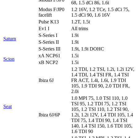
68, 1.5 dCi 86, 1.6i
Modus F/JP0
1.2 16V, 1.2 TCe, 1.5 dCi 75,
facelift
1.5 dCi 90, 1.6 16V
Pulse K13
1.2T, 1.5i
Ev1 I
All trims
S-Series I
1.9i
Saturn
S-Series II
1.9i
S-Series III
1.9i, 1.9i DOHC
xA NCP61
1.5i
Scion
xB NCP2
1.5i
1.2 TDI, 1.2 TSI, 1.2i, 1.2i 12V,
1.4 TDI, 1.4 TSI FR, 1.4 TSI
Ibiza 6J
FR ACT, 1.4i, 1.6i, 1.9 TDI
105, 1.9 TDI 90, 2.0 TDI FR,
2.0i
1.0 MPI 75, 1.0 TSI 110, 1.0
TSI 95, 1.2 TDI 75, 1.2 TSI
Seat
105, 1.2 TSI 110, 1.2 TSI 90,
Ibiza 6J/6P
1.2i, 1.2i 12V, 1.4 TDI 105, 1.4
TDI 75, 1.4 TDI 90, 1.4 TSI
140, 1.4 TSI 150, 1.6 TDI 105,
1.6 TDI 90