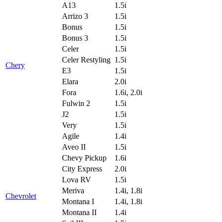
A13
1.5i
Arrizo 3
1.5i
Bonus
1.5i
Bonus 3
1.5i
Celer
1.5i
Celer Restyling
1.5i
Chery
E3
1.5i
Elara
2.0i
Fora
1.6i, 2.0i
Fulwin 2
1.5i
J2
1.5i
Very
1.5i
Agile
1.4i
Aveo II
1.5i
Chevy Pickup
1.6i
City Express
2.0i
Lova RV
1.5i
Meriva
1.4i, 1.8i
Chevrolet
Montana I
1.4i, 1.8i
Montana II
1.4i