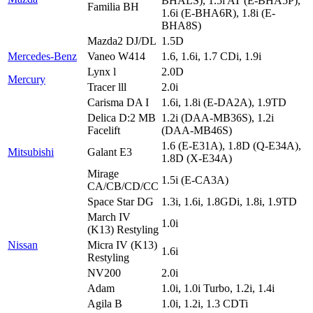
BHALS), 1.5i AT (E-BHA5P),
Familia BH
1.6i (E-BHA6R), 1.8i (E-
BHA8S)
Mazda2 DJ/DL
1.5D
Mercedes-Benz
Vaneo W414
1.6, 1.6i, 1.7 CDi, 1.9i
Lynx l
2.0D
Mercury
Tracer lll
2.0i
Carisma DA I
1.6i, 1.8i (E-DA2A), 1.9TD
Delica D:2 MB
1.2i (DAA-MB36S), 1.2i
Facelift
(DAA-MB46S)
1.6 (E-E31A), 1.8D (Q-E34A),
Mitsubishi
Galant E3
1.8D (X-E34A)
Mirage
1.5i (E-CA3A)
CA/CB/CD/CC
Space Star DG
1.3i, 1.6i, 1.8GDi, 1.8i, 1.9TD
March IV
1.0i
(K13) Restyling
Nissan
Micra IV (K13)
1.6i
Restyling
NV200
2.0i
Adam
1.0i, 1.0i Turbo, 1.2i, 1.4i
Agila B
1.0i, 1.2i, 1.3 CDTi