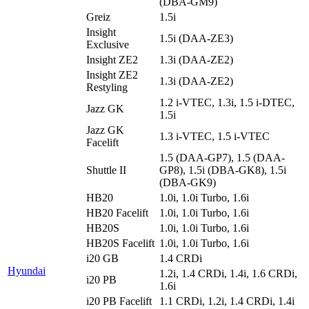
(DBA-GM9)
Greiz
1.5i
Insight
1.5i (DAA-ZE3)
Exclusive
Insight ZE2
1.3i (DAA-ZE2)
Insight ZE2
1.3i (DAA-ZE2)
Restyling
1.2 i-VTEC, 1.3i, 1.5 i-DTEC,
Jazz GK
1.5i
Jazz GK
1.3 i-VTEC, 1.5 i-VTEC
Facelift
1.5 (DAA-GP7), 1.5 (DAA-
Shuttle II
GP8), 1.5i (DBA-GK8), 1.5i
(DBA-GK9)
HB20
1.0i, 1.0i Turbo, 1.6i
HB20 Facelift
1.0i, 1.0i Turbo, 1.6i
HB20S
1.0i, 1.0i Turbo, 1.6i
HB20S Facelift
1.0i, 1.0i Turbo, 1.6i
i20 GB
1.4 CRDi
Hyundai
1.2i, 1.4 CRDi, 1.4i, 1.6 CRDi,
i20 PB
1.6i
i20 PB Facelift
1.1 CRDi, 1.2i, 1.4 CRDi, 1.4i