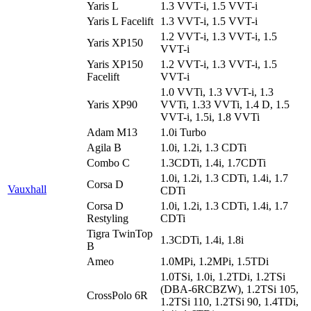
Yaris L
1.3 VVT-i, 1.5 VVT-i
Yaris L Facelift
1.3 VVT-i, 1.5 VVT-i
1.2 VVT-i, 1.3 VVT-i, 1.5
Yaris XP150
VVT-i
Yaris XP150
1.2 VVT-i, 1.3 VVT-i, 1.5
Facelift
VVT-i
1.0 VVTi, 1.3 VVT-i, 1.3
Yaris XP90
VVTi, 1.33 VVTi, 1.4 D, 1.5
VVT-i, 1.5i, 1.8 VVTi
Adam M13
1.0i Turbo
Agila B
1.0i, 1.2i, 1.3 CDTi
Combo C
1.3CDTi, 1.4i, 1.7CDTi
1.0i, 1.2i, 1.3 CDTi, 1.4i, 1.7
Corsa D
Vauxhall
CDTi
Corsa D
1.0i, 1.2i, 1.3 CDTi, 1.4i, 1.7
Restyling
CDTi
Tigra TwinTop
1.3CDTi, 1.4i, 1.8i
B
Ameo
1.0MPi, 1.2MPi, 1.5TDi
1.0TSi, 1.0i, 1.2TDi, 1.2TSi
(DBA-6RCBZW), 1.2TSi 105,
CrossPolo 6R
1.2TSi 110, 1.2TSi 90, 1.4TDi,