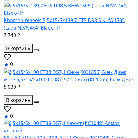
Khomen Wheels 5,5x15/5x139,7 ET5 D98,5 KHW1505
(Lada NIVA 4x4) Black-FP
7 740 ₽
В корзину
0
iFree 6,5x15/5x100 ET38 D57,1 Сион (КС1055) Блэк Джек
8 030 ₽
В корзину
0
K&K 6,5x15/5x100 ET38 D57,1 Фрост (КС1048) Алмаз