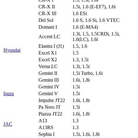
CR-X II
1.5i, 1.6 (E-EF7), 1.6i
CR-X III
1.6 ESi
Del Sol
1.6 S, 1.6 Si, 1.6 VTEC
Domani I
1.6 (E-MA4)
1.3i, 1.5, 1.5CRDi, 1.5i,
Accent LC
1.6(LC), 1.6i
Elantra I (J1)
1.5, 1.6
Hyundai
Excel X1
1.5
Excel X2
1.3, 1.5i
Verna LC
1.3i, 1.5i
Gemini II
1.5i Turbo, 1.6i
Gemini III
1.6i, 1.8i
Gemini IV
1.5i
Isuzu
Gemini V
1.5i
Impulse JT22
1.6i, 1.8i
Pa Nero JT
1.5i
Piazza JT22
1.6i, 1.8i
A13
1.3
JAC
A13RS
1.3
Sephia I
1.5i, 1.6i, 1.8i