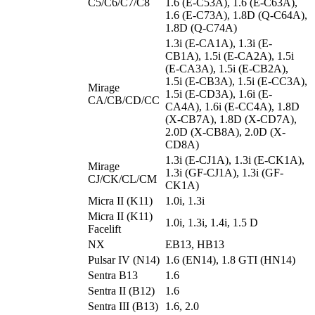
C5/C6/C7/C8
1.6 (E-C53A), 1.6 (E-C63A),
1.6 (E-C73A), 1.8D (Q-C64A),
1.8D (Q-C74A)
1.3i (E-CA1A), 1.3i (E-
CB1A), 1.5i (E-CA2A), 1.5i
(E-CA3A), 1.5i (E-CB2A),
1.5i (E-CB3A), 1.5i (E-CC3A),
Mirage
1.5i (E-CD3A), 1.6i (E-
CA/CB/CD/CC
CA4A), 1.6i (E-CC4A), 1.8D
(X-CB7A), 1.8D (X-CD7A),
2.0D (X-CB8A), 2.0D (X-
CD8A)
1.3i (E-CJ1A), 1.3i (E-CK1A),
Mirage
1.3i (GF-CJ1A), 1.3i (GF-
CJ/CK/CL/CM
CK1A)
Micra II (K11)
1.0i, 1.3i
Micra II (K11)
1.0i, 1.3i, 1.4i, 1.5 D
Facelift
NX
EB13, HB13
Pulsar IV (N14)
1.6 (EN14), 1.8 GTI (HN14)
Sentra B13
1.6
Sentra II (B12)
1.6
Sentra III (B13)
1.6, 2.0