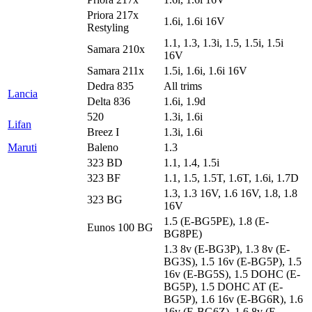
Priora 217x
1.6i, 1.6i 16V
Restyling
1.1, 1.3, 1.3i, 1.5, 1.5i, 1.5i
Samara 210x
16V
Samara 211x
1.5i, 1.6i, 1.6i 16V
Dedra 835
All trims
Lancia
Delta 836
1.6i, 1.9d
520
1.3i, 1.6i
Lifan
Breez I
1.3i, 1.6i
Maruti
Baleno
1.3
323 BD
1.1, 1.4, 1.5i
323 BF
1.1, 1.5, 1.5T, 1.6T, 1.6i, 1.7D
1.3, 1.3 16V, 1.6 16V, 1.8, 1.8
323 BG
16V
1.5 (E-BG5PE), 1.8 (E-
Eunos 100 BG
BG8PE)
1.3 8v (E-BG3P), 1.3 8v (E-
BG3S), 1.5 16v (E-BG5P), 1.5
16v (E-BG5S), 1.5 DOHC (E-
BG5P), 1.5 DOHC AT (E-
BG5P), 1.6 16v (E-BG6R), 1.6
16v (E-BG6Z), 1.6 8v (E-