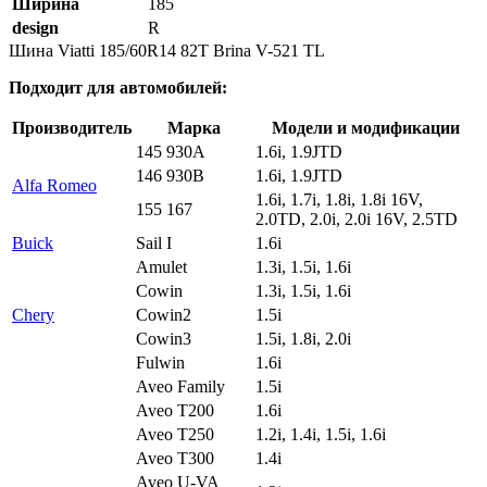
Ширина
185
design
R
Шина Viatti 185/60R14 82T Brina V-521 TL
Подходит для автомобилей:
Производитель
Марка
Модели и модификации
145 930A
1.6i, 1.9JTD
146 930B
1.6i, 1.9JTD
Alfa Romeo
1.6i, 1.7i, 1.8i, 1.8i 16V,
155 167
2.0TD, 2.0i, 2.0i 16V, 2.5TD
Buick
Sail I
1.6i
Amulet
1.3i, 1.5i, 1.6i
Cowin
1.3i, 1.5i, 1.6i
Chery
Cowin2
1.5i
Cowin3
1.5i, 1.8i, 2.0i
Fulwin
1.6i
Aveo Family
1.5i
Aveo T200
1.6i
Aveo T250
1.2i, 1.4i, 1.5i, 1.6i
Aveo T300
1.4i
Aveo U-VA