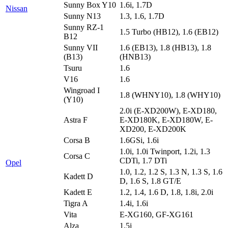
Sunny Box Y10
1.6i, 1.7D
Nissan
Sunny N13
1.3, 1.6, 1.7D
Sunny RZ-1
1.5 Turbo (HB12), 1.6 (EB12)
B12
Sunny VII
1.6 (EB13), 1.8 (HB13), 1.8
(B13)
(HNB13)
Tsuru
1.6
V16
1.6
Wingroad I
1.8 (WHNY10), 1.8 (WHY10)
(Y10)
2.0i (E-XD200W), E-XD180,
Astra F
E-XD180K, E-XD180W, E-
XD200, E-XD200K
Corsa B
1.6GSi, 1.6i
1.0i, 1.0i Twinport, 1.2i, 1.3
Corsa C
CDTi, 1.7 DTi
Opel
1.0, 1.2, 1.2 S, 1.3 N, 1.3 S, 1.6
Kadett D
D, 1.6 S, 1.8 GT/E
Kadett E
1.2, 1.4, 1.6 D, 1.8, 1.8i, 2.0i
Tigra A
1.4i, 1.6i
Vita
E-XG160, GF-XG161
Alza
1.5i