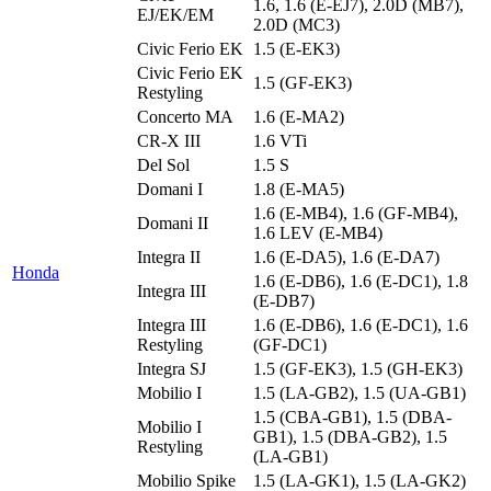
1.6, 1.6 (E-EJ7), 2.0D (MB7),
EJ/EK/EM
2.0D (MC3)
Civic Ferio EK
1.5 (E-EK3)
Civic Ferio EK
1.5 (GF-EK3)
Restyling
Concerto MA
1.6 (E-MA2)
CR-X III
1.6 VTi
Del Sol
1.5 S
Domani I
1.8 (E-MA5)
1.6 (E-MB4), 1.6 (GF-MB4),
Domani II
1.6 LEV (E-MB4)
Integra II
1.6 (E-DA5), 1.6 (E-DA7)
Honda
1.6 (E-DB6), 1.6 (E-DC1), 1.8
Integra III
(E-DB7)
Integra III
1.6 (E-DB6), 1.6 (E-DC1), 1.6
Restyling
(GF-DC1)
Integra SJ
1.5 (GF-EK3), 1.5 (GH-EK3)
Mobilio I
1.5 (LA-GB2), 1.5 (UA-GB1)
1.5 (CBA-GB1), 1.5 (DBA-
Mobilio I
GB1), 1.5 (DBA-GB2), 1.5
Restyling
(LA-GB1)
Mobilio Spike
1.5 (LA-GK1), 1.5 (LA-GK2)