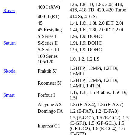
1.6i, 1.8 TD, 1.8i, 2.0i, 414,
400 I (XW)
416, 418 TD, 420, 420 Turbo
Rover
400 II (RT)
414 Si, 416 Si
45
1.4i, 1.6i, 1.8i, 2.0 iDT, 2.0i
45 Restyling
1.4i, 1.6i, 1.8i, 2.0 iDT, 2.0i
S-Series I
1.9i, 1.9i DOHC
Saturn
S-Series II
1.9i, 1.9i DOHC
S-Series III
1.9i, 1.9i DOHC
100 Series
1.0, 1.2, 1.2 LS
105/120
1.2HTP, 1.2MPi, 1.2TDi,
Skoda
Praktik 5J
1.6MPi
1.2HTP, 1.2MPi, 1.2TDi,
Roomster 5J
1.4MPi, 1.4TDi
1.1i, 1.3i, 1.5 Brabus, 1.5CDi,
Smart
Forfour I
1.5i
Alcyone AX
1.8i (E-AX4), 1.8i (E-AX7)
Domingo FA
1.2 (E-FA7), 1.2 (E-FA8)
1.5 (E-GC1), 1.5 (E-GC2), 1.5
(E-GF1), 1.5 (GF-GC1), 1.5
Impreza G1
(GF-GC2), 1.6 (E-GC4), 1.6
(E-GF3)