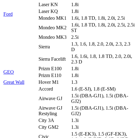
Laser KN
1.8i
Laser KQ
1.8i
Ford
Mondeo MK1
1.6i, 1.8 TD, 1.8i, 2.0i, 2.5i
1.6i, 1.8 TD, 1.8i, 2.0i, 2.5i, 2.5i
Mondeo MK2
ST
Mondeo MK3
2.5i
1.3, 1.6, 1.8, 2.0, 2.0i, 2.3, 2.3
Sierra
D
1.6, 1.6i, 1.8, 1.8 TD, 2.0, 2.0i,
Sierra Facelift
2.3 D
Prizm E100
1.8i
GEO
Prizm E110
1.8i
Great Wall
Hover M1
1.3
Accord
1.6 (E-SJ), 1.8 (E-SM)
1.5i (DBA-GJ1), 1.5i (DBA-
Airwave GJ
GJ2)
Airwave GJ
1.5i (DBA-GJ1), 1.5i (DBA-
Restyling
GJ2)
City 3A
1.3i
City GM2
1.3i
1.5 (E-EK3), 1.5 (GF-EK3),
Civic