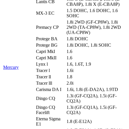
Lantis CB
CBA8P), 1.8i X (E-CBA8P)
1.5 DOHC, 1.6 DOHC, 1.6
MX-3 EC
SOHC
1.8i 2WD (GF-CP8W), 1.8i
Premacy CP
2WD (TA-CP8W), 1.8i 2WD
(UA-CP8W)
Protege BA
1.8i DOHC
Protege BG
1.8i DOHC, 1.8i SOHC
Capri MkI
1.6
Capri MkII
1.6
Lynx l
1.6, 1.6T, 1.9
Mercury
Tracer l
1.6i
Tracer ll
1.8
Tracer lll
2.0i
Carisma DA I
1.6i, 1.8i (E-DA2A), 1.9TD
1.3i (GF-CQ2A), 1.5i (GF-
Dingo CQ
CQ2A)
Dingo CQ
1.3i (GF-CQ1A), 1.5i (GF-
Facelift
CQ2A)
Eterna Sigma
1.8 (E-E12A)
E1