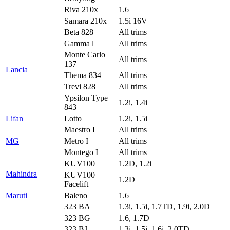
Riva 210x
1.6
Samara 210x
1.5i 16V
Beta 828
All trims
Gamma l
All trims
Monte Carlo
All trims
137
Lancia
Thema 834
All trims
Trevi 828
All trims
Ypsilon Type
1.2i, 1.4i
843
Lifan
Lotto
1.2i, 1.5i
Maestro I
All trims
MG
Metro I
All trims
Montego I
All trims
KUV100
1.2D, 1.2i
Mahindra
KUV100
1.2D
Facelift
Maruti
Baleno
1.6
323 BA
1.3i, 1.5i, 1.7TD, 1.9i, 2.0D
323 BG
1.6, 1.7D
323 BJ
1.3i, 1.5i, 1.6i, 2.0TD