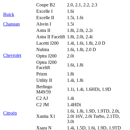
Coupe B2
2.0, 2.1, 2.2, 2.3
Excelle I
1.6i
Buick
Excelle II
1.5i, 1.6i
Changan
Alsvin I
1.5i
Astra II
1.8i, 2.0i, 2.2i
Astra II Facelift
1.8i, 2.0i, 2.4i
Lacetti J200
1.4i, 1.6i, 1.8i, 2.0 D
Nubira
1.6i, 1.8i, 2.0 D
Chevrolet
Optra J200
2.0i
Optra J200
1.6i, 1.8i
Facelift
Prizm
1.8i
Utility II
1.4i, 1.8i
Berlingo
1.1i, 1.4i, 1.6HDi, 1.9D
M49/59
C2 AJ
1.4i
C2 JM
1.4HDi
1.6i, 1.8i, 1.9D, 1.9TD, 2.0i,
Citroën
Xantia X1
2.0i 16V, 2.0i Turbo, 2.1TD,
3.0i
Xsara N
1.4i, 1.5D, 1.6i, 1.9D, 1.9TD