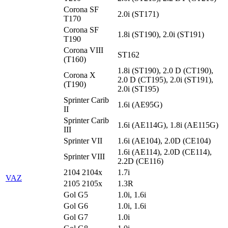
Corona SF
2.0i (ST171)
T170
Corona SF
1.8i (ST190), 2.0i (ST191)
T190
Corona VIII
ST162
(T160)
1.8i (ST190), 2.0 D (CT190),
Corona X
2.0 D (CT195), 2.0i (ST191),
(T190)
2.0i (ST195)
Sprinter Carib
1.6i (AE95G)
II
Sprinter Carib
1.6i (AE114G), 1.8i (AE115G)
III
Sprinter VII
1.6i (AE104), 2.0D (CE104)
1.6i (AE114), 2.0D (CE114),
Sprinter VIII
2.2D (CE116)
2104 2104x
1.7i
VAZ
2105 2105x
1.3R
Gol G5
1.0i, 1.6i
Gol G6
1.0i, 1.6i
Gol G7
1.0i