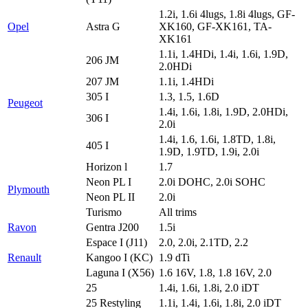
1.2i, 1.6i 4lugs, 1.8i 4lugs, GF-
Opel
Astra G
XK160, GF-XK161, TA-
XK161
1.1i, 1.4HDi, 1.4i, 1.6i, 1.9D,
206 JM
2.0HDi
207 JM
1.1i, 1.4HDi
305 I
1.3, 1.5, 1.6D
Peugeot
1.4i, 1.6i, 1.8i, 1.9D, 2.0HDi,
306 I
2.0i
1.4i, 1.6, 1.6i, 1.8TD, 1.8i,
405 I
1.9D, 1.9TD, 1.9i, 2.0i
Horizon l
1.7
Neon PL I
2.0i DOHC, 2.0i SOHC
Plymouth
Neon PL II
2.0i
Turismo
All trims
Ravon
Gentra J200
1.5i
Espace I (J11)
2.0, 2.0i, 2.1TD, 2.2
Renault
Kangoo I (KC)
1.9 dTi
Laguna I (X56)
1.6 16V, 1.8, 1.8 16V, 2.0
25
1.4i, 1.6i, 1.8i, 2.0 iDT
25 Restyling
1.1i, 1.4i, 1.6i, 1.8i, 2.0 iDT