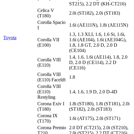
ST215), 2.2 DT (KH-CT216)
Celica V
2.0i (ST182), 2.0i (ST183)
(T180)
Corolla Spacio
1.6i (AE111N), 1.8i (AE115N)
I
1.3, 1.3 XLI, 1.6, 1.6 Si, 1.6i,
Toyota
Corolla VII
1.6i (AE104), 1.6i (AE104G),
(E100)
1.8, 1.8 GT, 2.0 D, 2.0 D
(CE104)
1.4, 1.6, 1.6i (AE114), 1.8, 2.0
Corolla VIII
D, 2.0 D (CE114), 2.2 D
(E110)
(CE116)
Corolla VIII
1.8
(E110) Facelift
Corolla VIII
(E110)
1.4, 1.6, 1.9 D, 2.0 D-4D
Restyling
Corona Exiv I
1.8i (ST180), 1.8i (ST181), 2.0i
(T180)
(ST182), 2.0i (ST183)
Corona IX
1.6i (AT175), 2.0i (ST171)
(T170)
Corona Premio
2.0 DT (CT215), 2.0i (ST210),
T210
2.0i (ST215), 2.2 DT (CT216)