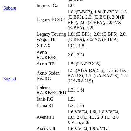
Impreza G2
1.6i
Subaru
1.8i (E-BC2), 1.8i (E-BC3), 1.8i
(E-BF3), 2.0i (E-BC4), 2.0i (E-
Legacy BC/BF
BF5), 2.0i (E-BFA), 2.0i VZ
(E-BFA), 2.2i
Legacy Touring
1.8i (E-BF3), 2.0i (E-BF5), 2.0i
Wagon BF
(E-BFA), 2.0i VZ (E-BFA)
XT AX
1.8T, 1.8i
Aerio
2.0i, 2.3i
RA/RB/RC
Aerio RB
1.5i (LA-RB21S)
1.5i (ABA-RA21S), 1.5i (CBA-
Aerio Sedan
RA21S), 1.5i (LA-RA21S), 1.5i
RA/RC
Suzuki
(UA-RA21S)
Baleno
1.3i, 1.6i
RA/RB/RC/RD
Ignis RG
1.5i
Liana RI
1.3i, 1.6i
1.6 VVT-i, 1.6i, 1.8 VVT-i,
Avensis I
1.8i, 2.0 D-4D, 2.0 TD, 2.0
VVT-i, 2.0i
Avensis II
1.6 VVT-i, 1.8 VVT-i