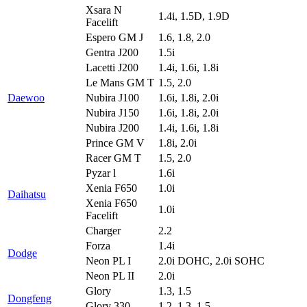
Xsara N
1.4i, 1.5D, 1.9D
Facelift
Espero GM J
1.6, 1.8, 2.0
Gentra J200
1.5i
Lacetti J200
1.4i, 1.6i, 1.8i
Le Mans GM T
1.5, 2.0
Daewoo
Nubira J100
1.6i, 1.8i, 2.0i
Nubira J150
1.6i, 1.8i, 2.0i
Nubira J200
1.4i, 1.6i, 1.8i
Prince GM V
1.8i, 2.0i
Racer GM T
1.5, 2.0
Pyzar l
1.6i
Xenia F650
1.0i
Daihatsu
Xenia F650
1.0i
Facelift
Charger
2.2
Forza
1.4i
Dodge
Neon PL I
2.0i DOHC, 2.0i SOHC
Neon PL II
2.0i
Glory
1.3, 1.5
Dongfeng
Glory 330
1.2, 1.3, 1.5