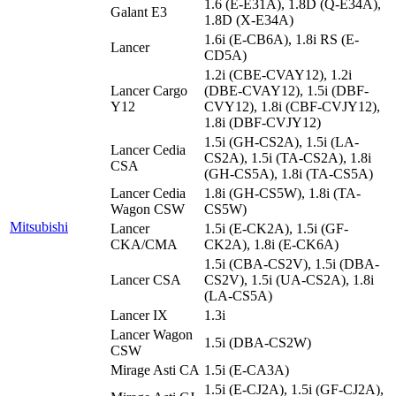
1.6 (E-E31A), 1.8D (Q-E34A),
Galant E3
1.8D (X-E34A)
1.6i (E-CB6A), 1.8i RS (E-
Lancer
CD5A)
1.2i (CBE-CVAY12), 1.2i
Lancer Cargo
(DBE-CVAY12), 1.5i (DBF-
Y12
CVY12), 1.8i (CBF-CVJY12),
1.8i (DBF-CVJY12)
1.5i (GH-CS2A), 1.5i (LA-
Lancer Cedia
CS2A), 1.5i (TA-CS2A), 1.8i
CSA
(GH-CS5A), 1.8i (TA-CS5A)
Lancer Cedia
1.8i (GH-CS5W), 1.8i (TA-
Wagon CSW
CS5W)
Mitsubishi
Lancer
1.5i (E-CK2A), 1.5i (GF-
CKA/CMA
CK2A), 1.8i (E-CK6A)
1.5i (CBA-CS2V), 1.5i (DBA-
Lancer CSA
CS2V), 1.5i (UA-CS2A), 1.8i
(LA-CS5A)
Lancer IX
1.3i
Lancer Wagon
1.5i (DBA-CS2W)
CSW
Mirage Asti CA
1.5i (E-CA3A)
1.5i (E-CJ2A), 1.5i (GF-CJ2A),