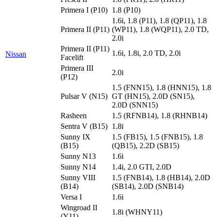
Primera I (P10)
1.8 (P10)
1.6i, 1.8 (P11), 1.8 (QP11), 1.8
Primera II (P11)
(WP11), 1.8 (WQP11), 2.0 TD,
2.0i
Primera II (P11)
1.6i, 1.8i, 2.0 TD, 2.0i
Nissan
Facelift
Primera III
2.0i
(P12)
1.5 (FNN15), 1.8 (HNN15), 1.8
Pulsar V (N15)
GT (HN15), 2.0D (SN15),
2.0D (SNN15)
Rasheen
1.5 (RFNB14), 1.8 (RHNB14)
Sentra V (B15)
1.8i
Sunny IX
1.5 (FB15), 1.5 (FNB15), 1.8
(B15)
(QB15), 2.2D (SB15)
Sunny N13
1.6i
Sunny N14
1.4i, 2.0 GTI, 2.0D
Sunny VIII
1.5 (FNB14), 1.8 (HB14), 2.0D
(B14)
(SB14), 2.0D (SNB14)
Versa I
1.6i
Wingroad II
1.8i (WHNY11)
(Y11)