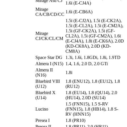
Mirage Asti CJ
1.6i (E-CJ4A)
Mirage
1.6i (E-CB6A)
CA/CB/CD/CC
1.5i (E-CJ2A), 1.5i (E-CK2A),
1.5i (E-CL2A), 1.5i (E-CM2A),
1.5i (GF-CK2A), 1.5i (GF-
Mirage
CL2A), 1.5i (GF-CM2A), 1.6i
CJ/CK/CL/CM
(E-CJ4A), 1.8i (E-CK6A), 2.0D
(KD-CK8A), 2.0D (KD-
CM8A)
Space Star DG
1.3i, 1.6i, 1.8GDi, 1.8i, 1.9TD
Almera I (N15)
1.4, 1.6, 2.0 D, 2.0 GTi
Almera II
1.8i
(N16)
Bluebird VIII
1.8 (ENU12), 1.8 (EU12), 1.8
(U12)
(RU12)
Bluebird X
1.8 (EU14), 1.8 (QU14), 2.0
(U14)
(HU14), 2.0D (SU14)
1.5 (FNN15), 1.5 S-RV
Lucino
(FNN15), 1.8 (HB14), 1.8 S-
RV (HNN15)
Presea I
1.8 (PR10)
Presea II
1.8 (PR11), 2.0 (HR11)