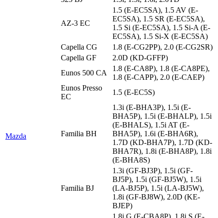
1.5 (E-EC5SA), 1.5 AV (E-
EC5SA), 1.5 SR (E-EC5SA),
AZ-3 EC
1.5 Si (E-EC5SA), 1.5 Si-A (E-
EC5SA), 1.5 Si-X (E-EC5SA)
Capella CG
1.8 (E-CG2PP), 2.0 (E-CG2SR)
Capella GF
2.0D (KD-GFFP)
1.8 (E-CA8P), 1.8 (E-CA8PE),
Eunos 500 CA
1.8 (E-CAPP), 2.0 (E-CAEP)
Eunos Presso
1.5 (E-EC5S)
EC
1.3i (E-BHA3P), 1.5i (E-
BHA5P), 1.5i (E-BHALP), 1.5i
(E-BHALS), 1.5i AT (E-
Familia BH
BHA5P), 1.6i (E-BHA6R),
Mazda
1.7D (KD-BHA7P), 1.7D (KD-
BHA7R), 1.8i (E-BHA8P), 1.8i
(E-BHA8S)
1.3i (GF-BJ3P), 1.5i (GF-
BJ5P), 1.5i (GF-BJ5W), 1.5i
Familia BJ
(LA-BJ5P), 1.5i (LA-BJ5W),
1.8i (GF-BJ8W), 2.0D (KE-
BJEP)
1.8i G (E-CBA8P), 1.8i S (E-