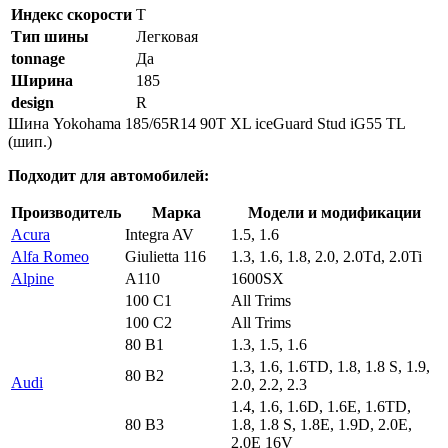
Индекс скорости
T
Тип шины
Легковая
tonnage
Да
Ширина
185
design
R
Шина Yokohama 185/65R14 90T XL iceGuard Stud iG55 TL
(шип.)
Подходит для автомобилей:
Производитель
Марка
Модели и модификации
Acura
Integra AV
1.5, 1.6
Alfa Romeo
Giulietta 116
1.3, 1.6, 1.8, 2.0, 2.0Td, 2.0Ti
Alpine
A110
1600SX
100 C1
All Trims
100 C2
All Trims
80 B1
1.3, 1.5, 1.6
1.3, 1.6, 1.6TD, 1.8, 1.8 S, 1.9,
80 B2
Audi
2.0, 2.2, 2.3
1.4, 1.6, 1.6D, 1.6E, 1.6TD,
80 B3
1.8, 1.8 S, 1.8E, 1.9D, 2.0E,
2.0E 16V