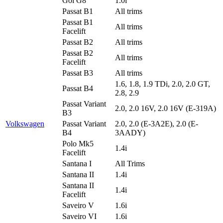
Gol G8
1.0i
Passat B1
All trims
Passat B1
All trims
Facelift
Passat B2
All trims
Passat B2
All trims
Facelift
Passat B3
All trims
1.6, 1.8, 1.9 TDi, 2.0, 2.0 GT,
Passat B4
2.8, 2.9
Passat Variant
2.0, 2.0 16V, 2.0 16V (E-319A)
B3
Volkswagen
Passat Variant
2.0, 2.0 (E-3A2E), 2.0 (E-
B4
3AADY)
Polo Mk5
1.4i
Facelift
Santana I
All Trims
Santana II
1.4i
Santana II
1.4i
Facelift
Saveiro V
1.6i
Saveiro VI
1.6i