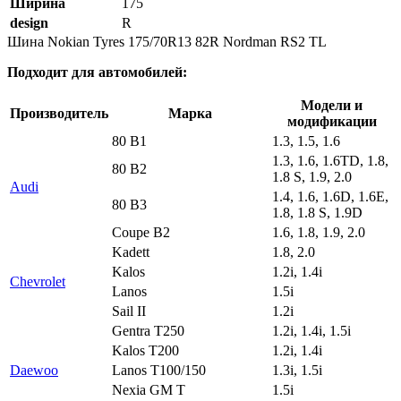
Ширина
175
design
R
Шина Nokian Tyres 175/70R13 82R Nordman RS2 TL
Подходит для автомобилей:
Модели и
Производитель
Марка
модификации
80 B1
1.3, 1.5, 1.6
1.3, 1.6, 1.6TD, 1.8,
80 B2
1.8 S, 1.9, 2.0
Audi
1.4, 1.6, 1.6D, 1.6E,
80 B3
1.8, 1.8 S, 1.9D
Coupe B2
1.6, 1.8, 1.9, 2.0
Kadett
1.8, 2.0
Kalos
1.2i, 1.4i
Chevrolet
Lanos
1.5i
Sail II
1.2i
Gentra T250
1.2i, 1.4i, 1.5i
Kalos T200
1.2i, 1.4i
Daewoo
Lanos T100/150
1.3i, 1.5i
Nexia GM T
1.5i