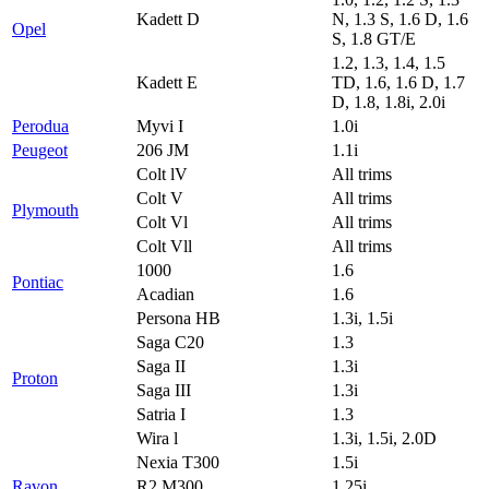
Kadett D
N, 1.3 S, 1.6 D, 1.6
Opel
S, 1.8 GT/E
1.2, 1.3, 1.4, 1.5
Kadett E
TD, 1.6, 1.6 D, 1.7
D, 1.8, 1.8i, 2.0i
Perodua
Myvi I
1.0i
Peugeot
206 JM
1.1i
Colt lV
All trims
Colt V
All trims
Plymouth
Colt Vl
All trims
Colt Vll
All trims
1000
1.6
Pontiac
Acadian
1.6
Persona HB
1.3i, 1.5i
Saga C20
1.3
Saga II
1.3i
Proton
Saga III
1.3i
Satria I
1.3
Wira l
1.3i, 1.5i, 2.0D
Nexia T300
1.5i
Ravon
R2 M300
1.25i