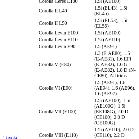
Corolla Ceres E100
1.5i (AE100)
1.5i (EL43), 1.5i
Corolla II L40
(EL45)
1.5i (EL53), 1.5i
Corolla II L50
(EL55)
Corolla Levin E100
1.5i (AE100)
Corolla Levin E110
1.5i (AE110)
Corolla Levin E90
1.5 (AE91)
1.3 (E-AE80), 1.5
(E-AE81), 1.6 EFi
Corolla V (E80)
(E-AE82), 1.6 GT
(E-AE82), 1.8 D (N-
CE80), All trims
1.5 (AE91), 1.6
Corolla VI (E90)
(AE94), 1.6 (AE96),
1.6 (AE97)
1.5i (AE100), 1.5i
(AE100G), 1.5i
Corolla VII (E100)
(EE108G), 2.0 D
(CE100), 2.0 D
(CE100G)
1.5i (AE110), 2.0 D
Corolla VIII (E110)
(CE110), 2.2 D
Toyota