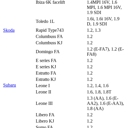
Ibiza 6K facelift
1.4MPI 16V, 1.6
MPI, 1.6 MPI 16V,
1.9 SDI
1.6i, 1.6i 16V, 1.9
Toledo 1L
D, 1.9 SDI
Skoda
Rapid Type743
1.2, 1.3
Columbuss FA
1.2
Columbuss KJ
1.2
1.2 (E-FA7), 1.2 (E-
Domingo FA
FA8)
E series FA
1.2
E series KJ
1.2
Estratto FA
1.2
Estratto KJ
1.2
Subaru
Leone I
1.2, 1.4, 1.6
Leone II
1.6, 1.8, 1.8T
1.3 (AA), 1.6 (E-
Leone III
AA2), 1.6 (E-AA3),
1.8 (AA)
Libero FA
1.2
Libero KJ
1.2
Sumo FA
1.2