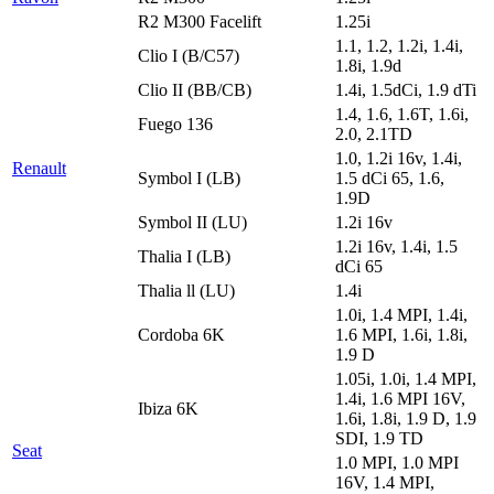
R2 M300 Facelift
1.25i
1.1, 1.2, 1.2i, 1.4i,
Clio I (B/C57)
1.8i, 1.9d
Clio II (BB/CB)
1.4i, 1.5dCi, 1.9 dTi
1.4, 1.6, 1.6T, 1.6i,
Fuego 136
2.0, 2.1TD
1.0, 1.2i 16v, 1.4i,
Renault
Symbol I (LB)
1.5 dCi 65, 1.6,
1.9D
Symbol II (LU)
1.2i 16v
1.2i 16v, 1.4i, 1.5
Thalia I (LB)
dCi 65
Thalia ll (LU)
1.4i
1.0i, 1.4 MPI, 1.4i,
Cordoba 6K
1.6 MPI, 1.6i, 1.8i,
1.9 D
1.05i, 1.0i, 1.4 MPI,
1.4i, 1.6 MPI 16V,
Ibiza 6K
1.6i, 1.8i, 1.9 D, 1.9
SDI, 1.9 TD
Seat
1.0 MPI, 1.0 MPI
16V, 1.4 MPI,