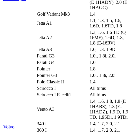
(E-1HADY), 2.0 (E-
1HAGG)
Golf Variant Mk3
1.4
1.1, 1.3, 1.5, 1.6,
Jetta A1
1.6D, 1.6TD, 1.8
1.3, 1.6, 1.6 TD (Q-
Jetta A2
16MF), 1.6D, 1.8,
1.8 (E-16RV)
Jetta A3
1.6, 1.8, 1.9D
Parati G3
1.0i, 1.8i, 2.0i
Parati G4
1.6i
Pointer
1.8
Pointer G3
1.0i, 1.8i, 2.0i
Polo Classic II
1.4
Scirocco I
All trims
Scirocco I Facelift
All trims
1.4, 1.6, 1.8, 1.8 (E-
1HABS), 1.8 (E-
Vento A3
1HADZ), 1.9 D, 1.9
TD, 1.9SDi, 1.9TDi
340 I
1.4, 1.7, 2.0, 2.1
Volvo
360 I
1.4, 1.7, 2.0, 2.1