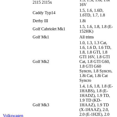
2115 2115x
16V
1.5, 1.6, 1.6D,
Caddy Typ14
1.6TD, 1.7, 1.8
Derby III
1.8i
1.5, 1.6, 1.8, 1.8 (E-
Golf Cabriolet Mk1
152HK)
Golf Mk1
All trims
1.0, 1.3, 1.3 Cat,
1.6, 1.6 D, 1.6 TD,
1.8, 1.8 GTI, 1.8
GTI 16V, 1.8 GTI
Golf Mk2
Cat, 1.8 GTI G60,
1.8 GTI G60
Syncro, 1.8 Syncro,
1.8i Cat, 1.8i Cat
Syncro
1.4, 1.6, 1.8, 1.8 (E-
1HABS), 1.8 (E-
1HADZ), 1.9 TD,
1.9 TD (KD-
Golf Mk3
1HAAZ), 1.9 TD
(X-1HAAZ), 2.0,
2.0 (E-1H2E), 2.0
Volkswagen