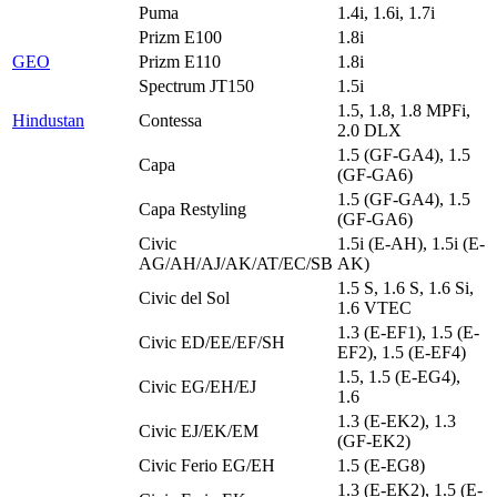
Puma
1.4i, 1.6i, 1.7i
Prizm E100
1.8i
GEO
Prizm E110
1.8i
Spectrum JT150
1.5i
1.5, 1.8, 1.8 MPFi,
Hindustan
Contessa
2.0 DLX
1.5 (GF-GA4), 1.5
Capa
(GF-GA6)
1.5 (GF-GA4), 1.5
Capa Restyling
(GF-GA6)
Civic
1.5i (E-AH), 1.5i (E-
AG/AH/AJ/AK/AT/EC/SB
AK)
1.5 S, 1.6 S, 1.6 Si,
Civic del Sol
1.6 VTEC
1.3 (E-EF1), 1.5 (E-
Civic ED/EE/EF/SH
EF2), 1.5 (E-EF4)
1.5, 1.5 (E-EG4),
Civic EG/EH/EJ
1.6
1.3 (E-EK2), 1.3
Civic EJ/EK/EM
(GF-EK2)
Civic Ferio EG/EH
1.5 (E-EG8)
1.3 (E-EK2), 1.5 (E-