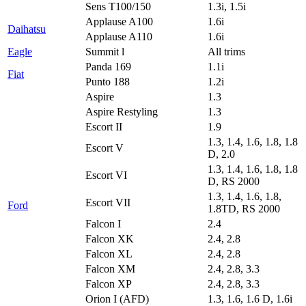
Sens T100/150
1.3i, 1.5i
Applause A100
1.6i
Daihatsu
Applause A110
1.6i
Eagle
Summit l
All trims
Panda 169
1.1i
Fiat
Punto 188
1.2i
Aspire
1.3
Aspire Restyling
1.3
Escort II
1.9
1.3, 1.4, 1.6, 1.8, 1.8
Escort V
D, 2.0
1.3, 1.4, 1.6, 1.8, 1.8
Escort VI
D, RS 2000
1.3, 1.4, 1.6, 1.8,
Escort VII
Ford
1.8TD, RS 2000
Falcon I
2.4
Falcon XK
2.4, 2.8
Falcon XL
2.4, 2.8
Falcon XM
2.4, 2.8, 3.3
Falcon XP
2.4, 2.8, 3.3
Orion I (AFD)
1.3, 1.6, 1.6 D, 1.6i