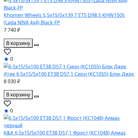
Khomen Wheels 5,5x15/5x139,7 ET5 D98,5 KHW1505
(Lada NIVA 4x4) Black-FP
7 740 ₽
В корзину
0
iFree 6,5x15/5x100 ET38 D57,1 Сион (КС1055) Блэк Джек
8 030 ₽
В корзину
0
K&K 6,5x15/5x100 ET38 D57,1 Фрост (КС1048) Алмаз