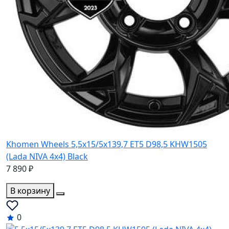
Khomen Wheels 5,5x15/5x139,7 ET5 D98,5 KHW1505
(Lada NIVA 4x4) Black
7 890 ₽
В корзину
0