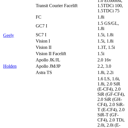
1.0 Ecoboost,
Transit Courier Facelift
1.5TDCi 100,
1.5TDCi 75
FC
1.8i
1.5 GS/GL,
GC7 I
1.8i
SC7 I
1.5i, 1.8i
Geely
Vision I
1.5i, 1.8i
Vision II
1.3T, 1.5i
Vision II Facelift
1.5i
Apollo JK/JL
2.0 16v
Holden
Apollo JM/JP
2.2, 3.0
Astra TS
1.8i, 2.2i
1.6 LS, 1.6i,
1.8i, 2.0 SiR
(E-CF4), 2.0
SiR (GF-CF4),
2.0 SiR (GH-
CF4), 2.0 SiR-
T (E-CF4), 2.0
SiR-T (GF-
CF4), 2.0 TDi,
2.0i, 2.0i (E-