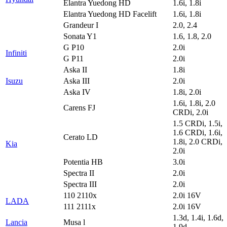
Elantra Yuedong HD
1.6i, 1.8i
Elantra Yuedong HD Facelift
1.6i, 1.8i
Grandeur I
2.0, 2.4
Sonata Y1
1.6, 1.8, 2.0
G P10
2.0i
Infiniti
G P11
2.0i
Aska II
1.8i
Isuzu
Aska III
2.0i
Aska IV
1.8i, 2.0i
1.6i, 1.8i, 2.0
Carens FJ
CRDi, 2.0i
1.5 CRDi, 1.5i,
1.6 CRDi, 1.6i,
Cerato LD
1.8i, 2.0 CRDi,
Kia
2.0i
Potentia HB
3.0i
Spectra II
2.0i
Spectra III
2.0i
110 2110x
2.0i 16V
LADA
111 2111x
2.0i 16V
1.3d, 1.4i, 1.6d,
Lancia
Musa l
1.9d