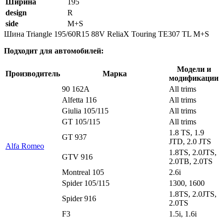
Ширина
195
design
R
side
M+S
Шина Triangle 195/60R15 88V ReliaX Touring TE307 TL M+S
Подходит для автомобилей:
Модели и
Производитель
Марка
модификации
90 162A
All trims
Alfetta 116
All trims
Giulia 105/115
All trims
GT 105/115
All trims
1.8 TS, 1.9
GT 937
JTD, 2.0 JTS
Alfa Romeo
1.8TS, 2.0JTS,
GTV 916
2.0TB, 2.0TS
Montreal 105
2.6i
Spider 105/115
1300, 1600
1.8TS, 2.0JTS,
Spider 916
2.0TS
F3
1.5i, 1.6i