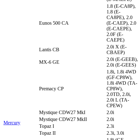
1.8 (E-CA8P),
1.8 (E-
CA8PE), 2.0
Eunos 500 CA
(E-CAEP), 2.0
(E-CAEPE),
2.0F (E-
CAEPE)
2.0i X (E-
Lantis CB
CBAEP)
2.0i (E-GEEB),
MX-6 GE
2.0i (E-GEES)
1.8i, 1.8i 4WD
(GF-CP8W),
1.8i 4WD (TA-
Premacy CP
CP8W),
2.0TD, 2.0i,
2.0i L (TA-
CPEW)
Mystique CDW27 MkI
2.0i
Mystique CDW27 MkII
2.0i
Mercury
Topaz I
2.3i
Topaz II
2.3i, 3.0i
1.8i (GF-