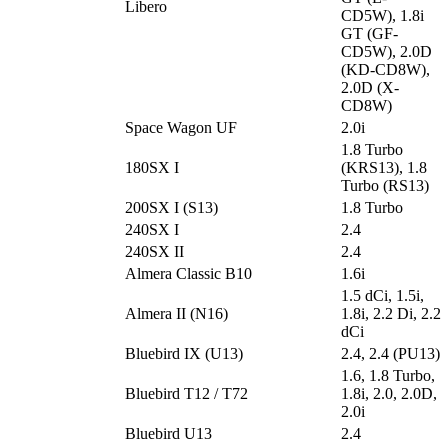
Libero
CD5W), 1.8i
GT (GF-
CD5W), 2.0D
(KD-CD8W),
2.0D (X-
CD8W)
Space Wagon UF
2.0i
1.8 Turbo
180SX I
(KRS13), 1.8
Turbo (RS13)
200SX I (S13)
1.8 Turbo
240SX I
2.4
240SX II
2.4
Almera Classic B10
1.6i
1.5 dCi, 1.5i,
Almera II (N16)
1.8i, 2.2 Di, 2.2
dCi
Bluebird IX (U13)
2.4, 2.4 (PU13)
1.6, 1.8 Turbo,
Bluebird T12 / T72
1.8i, 2.0, 2.0D,
2.0i
Bluebird U13
2.4