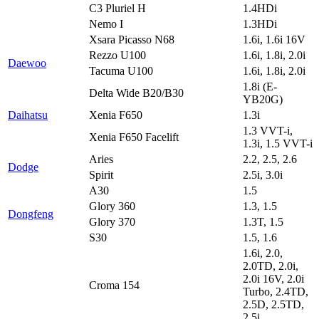
C3 Pluriel H
1.4HDi
Nemo I
1.3HDi
Xsara Picasso N68
1.6i, 1.6i 16V
Rezzo U100
1.6i, 1.8i, 2.0i
Daewoo
Tacuma U100
1.6i, 1.8i, 2.0i
1.8i (E-
Delta Wide B20/B30
YB20G)
Daihatsu
Xenia F650
1.3i
1.3 VVT-i,
Xenia F650 Facelift
1.3i, 1.5 VVT-i
Aries
2.2, 2.5, 2.6
Dodge
Spirit
2.5i, 3.0i
A30
1.5
Glory 360
1.3, 1.5
Dongfeng
Glory 370
1.3T, 1.5
S30
1.5, 1.6
1.6i, 2.0,
2.0TD, 2.0i,
2.0i 16V, 2.0i
Croma 154
Turbo, 2.4TD,
2.5D, 2.5TD,
2.5i