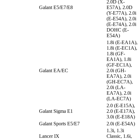
2.0D (X-
Galant E5/E7/E8
E57A), 2.0D
(Y-E77A), 2.0i
(E-E54A), 2.0i
(E-E74A), 2.0i
DOHC (E-
E54A)
1.8i (E-EA1A),
1.8i (E-EC1A),
1.8i (GF-
EA1A), 1.8i
(GF-EC1A),
Galant EA/EC
2.0i (GH-
EA7A), 2.0i
(GH-EC7A),
2.0i (LA-
EA7A), 2.0i
(LA-EC7A)
2.0 (E-E15A),
Galant Sigma E1
2.0 (E-E17A),
3.0i (E-E18A)
Galant Sports E5/E7
2.0i (E-E54A)
1.3i, 1.3i
Lancer IX
Classic, 1.6i,