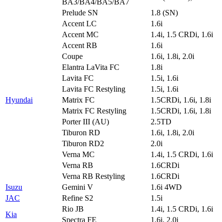
BA3/BA4/BA5/BA7
Prelude SN
1.8 (SN)
Accent LC
1.6i
Accent MC
1.4i, 1.5 CRDi, 1.6i
Accent RB
1.6i
Coupe
1.6i, 1.8i, 2.0i
Elantra LaVita FC
1.8i
Lavita FC
1.5i, 1.6i
Lavita FC Restyling
1.5i, 1.6i
Hyundai
Matrix FC
1.5CRDi, 1.6i, 1.8i
Matrix FC Restyling
1.5CRDi, 1.6i, 1.8i
Porter III (AU)
2.5TD
Tiburon RD
1.6i, 1.8i, 2.0i
Tiburon RD2
2.0i
Verna MC
1.4i, 1.5 CRDi, 1.6i
Verna RB
1.6CRDi
Verna RB Restyling
1.6CRDi
Isuzu
Gemini V
1.6i 4WD
JAC
Refine S2
1.5i
Rio JB
1.4i, 1.5 CRDi, 1.6i
Kia
Spectra FE
1.6i, 2.0i