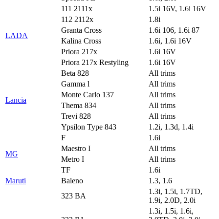
111 2111x
1.5i 16V, 1.6i 16V
112 2112x
1.8i
Granta Cross
1.6i 106, 1.6i 87
LADA
Kalina Cross
1.6i, 1.6i 16V
Priora 217x
1.6i 16V
Priora 217x Restyling
1.6i 16V
Beta 828
All trims
Gamma l
All trims
Monte Carlo 137
All trims
Lancia
Thema 834
All trims
Trevi 828
All trims
Ypsilon Type 843
1.2i, 1.3d, 1.4i
F
1.6i
Maestro I
All trims
MG
Metro I
All trims
TF
1.6i
Maruti
Baleno
1.3, 1.6
1.3i, 1.5i, 1.7TD,
323 BA
1.9i, 2.0D, 2.0i
1.3i, 1.5i, 1.6i,