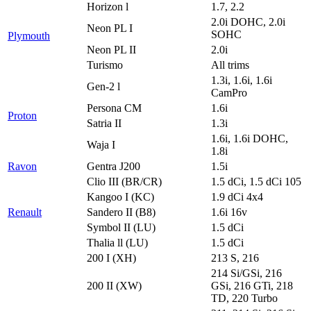
Horizon l
1.7, 2.2
2.0i DOHC, 2.0i
Neon PL I
SOHC
Plymouth
Neon PL II
2.0i
Turismo
All trims
1.3i, 1.6i, 1.6i
Gen-2 l
CamPro
Persona CM
1.6i
Proton
Satria II
1.3i
1.6i, 1.6i DOHC,
Waja I
1.8i
Ravon
Gentra J200
1.5i
Clio III (BR/CR)
1.5 dCi, 1.5 dCi 105
Kangoo I (KC)
1.9 dCi 4x4
Renault
Sandero II (B8)
1.6i 16v
Symbol II (LU)
1.5 dCi
Thalia ll (LU)
1.5 dCi
200 I (XH)
213 S, 216
214 Si/GSi, 216
200 II (XW)
GSi, 216 GTi, 218
TD, 220 Turbo