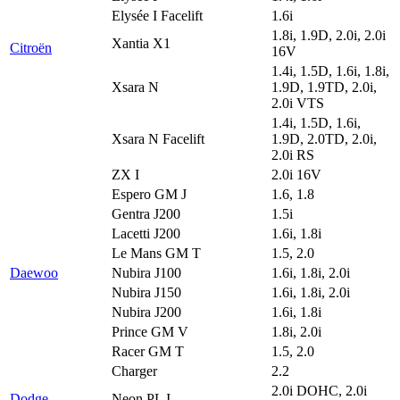
Elysée I Facelift
1.6i
1.8i, 1.9D, 2.0i, 2.0i
Xantia X1
Citroën
16V
1.4i, 1.5D, 1.6i, 1.8i,
Xsara N
1.9D, 1.9TD, 2.0i,
2.0i VTS
1.4i, 1.5D, 1.6i,
Xsara N Facelift
1.9D, 2.0TD, 2.0i,
2.0i RS
ZX I
2.0i 16V
Espero GM J
1.6, 1.8
Gentra J200
1.5i
Lacetti J200
1.6i, 1.8i
Le Mans GM T
1.5, 2.0
Daewoo
Nubira J100
1.6i, 1.8i, 2.0i
Nubira J150
1.6i, 1.8i, 2.0i
Nubira J200
1.6i, 1.8i
Prince GM V
1.8i, 2.0i
Racer GM T
1.5, 2.0
Charger
2.2
2.0i DOHC, 2.0i
Dodge
Neon PL I