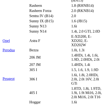
(HN15)
Rasheen
1.8 (RHNB14)
Rasheen Forza
2.0 (RKNB14)
Sentra IV (B14)
2.0
Sunny IX (B15)
1.6 (JB15)
Sunny N13
1.6i
Sunny N14
1.4i, 2.0 GTI, 2.0D
E-XD200, E-
Opel
Astra F
XD202, E-
XD202W
Perodua
Bezza
1.0i, 1.3i
1.4HDi, 1.4i, 1.6i,
206 JM
1.9D, 2.0HDi, 2.0i
207 JM
1.4HDi, 1.4i
305 I
1.5, 1.6, 1.9, 1.9D
1.6i, 1.8i, 2.0HDi,
Peugeot
306 I
2.0i, 2.0i 16V, 2.0i
GTi
1.8TD, 1.8i, 1.9TD,
405 I
1.9i, 1.9i Mi16, 2.0i,
2.0i Mi16, 2.0i T16
Hoggar
1.6i