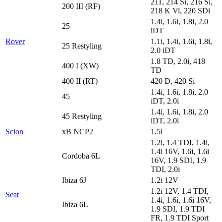
211, 214 Si, 216 Si,
200 III (RF)
218 K Vi, 220 SDi
1.4i, 1.6i, 1.8i, 2.0
25
iDT
Rover
1.1i, 1.4i, 1.6i, 1.8i,
25 Restyling
2.0 iDT
1.8 TD, 2.0i, 418
400 I (XW)
TD
400 II (RT)
420 D, 420 Si
1.4i, 1.6i, 1.8i, 2.0
45
iDT, 2.0i
1.4i, 1.6i, 1.8i, 2.0
45 Restyling
iDT, 2.0i
Scion
xB NCP2
1.5i
1.2i, 1.4 TDI, 1.4i,
1.4i 16V, 1.6i, 1.6i
Cordoba 6L
16V, 1.9 SDI, 1.9
TDI, 2.0i
Ibiza 6J
1.2i 12V
1.2i 12V, 1.4 TDI,
Seat
1.4i, 1.6i, 1.6i 16V,
Ibiza 6L
1.9 SDI, 1.9 TDI
FR, 1.9 TDI Sport