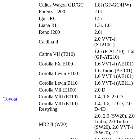
Cultus Wagon GD/GC
1.8i (GF-GC41W)
Forenza J200
2.0i
Ignis RG
1.5i
Liana RI
1.3i, 1.6i
Reno J200
2.0i
2.0 VVT-i
Caldina II
(ST210G)
1.6i (E-AT210), 1.6i
Carina VII (T210)
(GF-AT210)
Corolla FX E100
1.6 VVT-i (AE101)
1.6 Turbo (AE101),
Corolla Levin E100
1.6 VVT-i (AE101)
Corolla Levin E110
1.6 VVT-i (AE111)
Corolla VII (E100)
2.0 D
Corolla VIII (E110)
1.4, 1.6, 2.0 D
Toyota
Corolla VIII (E110)
1.4, 1.6, 1.9 D, 2.0
Restyling
D-4D
2.0, 2.0 (SW20), 2.0
Turbo, 2.0 Turbo
MR2 II (W20)
(SW20), 2.0 VVT-i
(SW20), 2.2