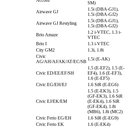
Accord
SM)
1.5i (DBA-GJ1),
Airwave GJ
1.5i (DBA-GJ2)
1.5i (DBA-GJ1),
Airwave GJ Restyling
1.5i (DBA-GJ2)
1.2 i-VTEC, 1.3 i-
Brio Amaze
VTEC
Brio I
1.3 i-VTEC
City GM2
1.3i, 1.8i
Civic
1.5i (E-AK)
AG/AH/AJ/AK/AT/EC/SB
1.5 (E-EF2), 1.5 (E-
Civic ED/EE/EF/SH
EF4), 1.6 (E-EF3),
1.6 (E-EF5)
Civic EG/EH/EJ
1.6 SiR (E-EG6)
1.5 (E-EK3), 1.5
(GF-EK3), 1.6 SiR
Civic EJ/EK/EM
(E-EK4), 1.6 SiR
(GF-EK4), 1.8i
(MB6), 1.8i (MC2)
Civic Ferio EG/EH
1.6 SiR (E-EG9)
Civic Ferio EK
1.6 (E-EK4)