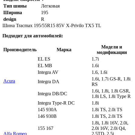
Тип шины
Легковая
Ширина
195
design
R
Шина Tracmax 195/55R15 85V X-Privilo TX5 TL
Подходит для автомобилей:
Модели и
Производитель
Марка
модификации
EL ES
1.7i
EL MB
1.6i
Integra AV
1.6, 1.6i
1.6i, 1.7i GS-R, 1.8i
Acura
Integra DA
RS
1.6i, 1.8i, 1.8i GSR,
Integra DB/DC
1.8i LS, 1.8i Type R
Integra Type-R DC
1.8i
145 930A
1.8i TS, 2.0i TS
146 930B
1.8i TS, 2.0i TS
1.8i, 1.8i 16V, 2.0i,
155 167
2.0i 16V, 2.0i Q4,
Alfa Romeo
2.5TD, 2.5i