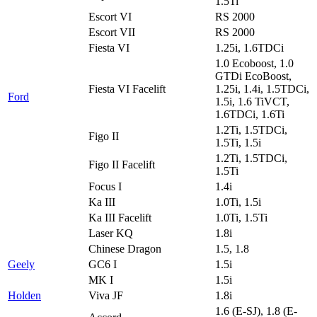
1.5Ti
Escort VI
RS 2000
Escort VII
RS 2000
Fiesta VI
1.25i, 1.6TDCi
1.0 Ecoboost, 1.0
GTDi EcoBoost,
Fiesta VI Facelift
1.25i, 1.4i, 1.5TDCi,
Ford
1.5i, 1.6 TiVCT,
1.6TDCi, 1.6Ti
1.2Ti, 1.5TDCi,
Figo II
1.5Ti, 1.5i
1.2Ti, 1.5TDCi,
Figo II Facelift
1.5Ti
Focus I
1.4i
Ka III
1.0Ti, 1.5i
Ka III Facelift
1.0Ti, 1.5Ti
Laser KQ
1.8i
Chinese Dragon
1.5, 1.8
Geely
GC6 I
1.5i
MK I
1.5i
Holden
Viva JF
1.8i
1.6 (E-SJ), 1.8 (E-