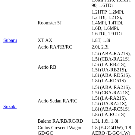
90, 1.6TDi
1.2HTP, 1.2MPi,
1.2TDi, 1.2TSi,
Roomster 5J
1.4MPi, 1.4TDi,
1.6D, 1.6MPi,
1.6TDi, 1.9TDi
Subaru
XT AX
1.8T, 1.8i
Aerio RA/RB/RC
2.0i, 2.3i
1.5i (ABA-RA21S),
1.5i (CBA-RA21S),
1.5i (LA-RB21S),
Aerio RB
1.5i (UA-RB21S),
1.8i (ABA-RD51S),
1.8i (LA-RD51S)
1.5i (ABA-RA21S),
1.5i (CBA-RA21S),
1.5i (LA-RA21S),
Aerio Sedan RA/RC
1.5i (UA-RA21S),
Suzuki
1.8i (ABA-RC51S),
1.8i (LA-RC51S)
Baleno RA/RB/RC/RD
1.3i, 1.6i, 1.8i
Cultus Crescent Wagon
1.8 (E-GC41W), 1.8
GD/GC
AERO (E-GC41W)