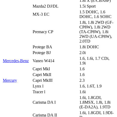
1.8i X (E-CBA8P)
Mazda2 DJ/DL
1.5i Sport
1.5 DOHC, 1.6
MX-3 EC
DOHC, 1.6 SOHC
1.8i, 1.8i 2WD (GF-
CP8W), 1.8i 2WD
Premacy CP
(TA-CP8W), 1.8i
2WD (UA-CP8W),
2.0TD
Protege BA
1.8i DOHC
Protege BJ
2.0i
1.6, 1.6i, 1.7 CDi,
Mercedes-Benz
Vaneo W414
1.9i
Capri MkI
1.6
Capri MkII
1.6
Mercury
Capri MkIII
2.3
Lynx l
1.6, 1.6T, 1.9
Tracer l
1.6i
1.6i, 1.8GDI,
Carisma DA I
1.8MSX, 1.8i, 1.8i
(E-DA2A), 1.9TD
1.6i, 1.8GDI, 1.9DI-
Carisma DA II