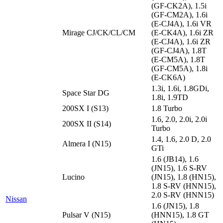
(GF-CK2A), 1.5i
(GF-CM2A), 1.6i
(E-CJ4A), 1.6i VR
Mirage CJ/CK/CL/CM
(E-CK4A), 1.6i ZR
(E-CJ4A), 1.6i ZR
(GF-CJ4A), 1.8T
(E-CM5A), 1.8T
(GF-CM5A), 1.8i
(E-CK6A)
1.3i, 1.6i, 1.8GDi,
Space Star DG
1.8i, 1.9TD
200SX I (S13)
1.8 Turbo
1.6, 2.0, 2.0i, 2.0i
200SX II (S14)
Turbo
1.4, 1.6, 2.0 D, 2.0
Almera I (N15)
GTi
1.6 (JB14), 1.6
(JN15), 1.6 S-RV
Lucino
(JN15), 1.8 (HN15),
1.8 S-RV (HNN15),
2.0 S-RV (HNN15)
Nissan
1.6 (JN15), 1.8
Pulsar V (N15)
(HNN15), 1.8 GT