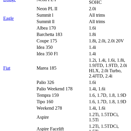
SOHC
Neon PL II
2.0i
Summit l
All trims
Eagle
Summit ll
All trims
Albea 170
1.6i
Barchetta 183
1.8i
Coupe 175
1.8i, 2.0i, 2.0i 20V
Idea 350
1.4i
Idea 350 Fl
1.4i
1.2i, 1.4i, 1.6i, 1.8i,
1.9JTD, 1.9TD, 2.0i
Fiat
Marea 185
HLX, 2.0i Turbo,
2.4JTD, 2.4i
Palio 326
1.6i
Palio Weekend 178
1.4i, 1.6i
Tempra 159
1.6, 1.7D, 1.8, 1.9D
Tipo 160
1.6, 1.7D, 1.8, 1.9D
Weekend 278
1.4i, 1.6i
1.2Ti, 1.5TDCi,
Aspire
1.5Ti
1.2Ti, 1.5TDCi,
Aspire Facelift