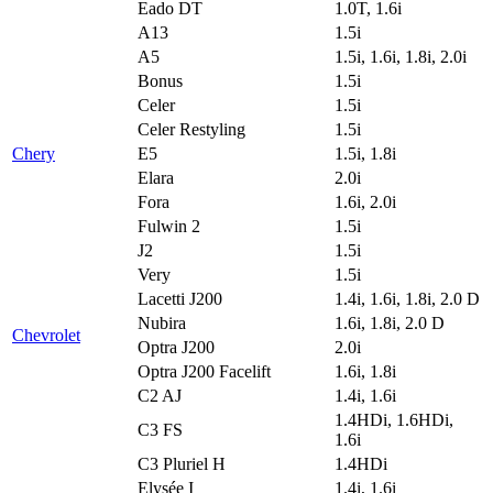
Eado DT
1.0T, 1.6i
A13
1.5i
A5
1.5i, 1.6i, 1.8i, 2.0i
Bonus
1.5i
Celer
1.5i
Celer Restyling
1.5i
Chery
E5
1.5i, 1.8i
Elara
2.0i
Fora
1.6i, 2.0i
Fulwin 2
1.5i
J2
1.5i
Very
1.5i
Lacetti J200
1.4i, 1.6i, 1.8i, 2.0 D
Nubira
1.6i, 1.8i, 2.0 D
Chevrolet
Optra J200
2.0i
Optra J200 Facelift
1.6i, 1.8i
C2 AJ
1.4i, 1.6i
1.4HDi, 1.6HDi,
C3 FS
1.6i
C3 Pluriel H
1.4HDi
Elysée I
1.4i, 1.6i