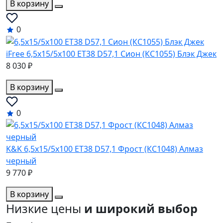
В корзину
0
iFree 6,5x15/5x100 ET38 D57,1 Сион (КС1055) Блэк Джек
8 030 ₽
В корзину
0
K&K 6,5x15/5x100 ET38 D57,1 Фрост (КС1048) Алмаз
черный
9 770 ₽
В корзину
Низкие цены
и широкий выбор