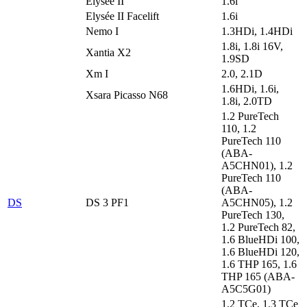
Elysée II
1.6i
Elysée II Facelift
1.6i
Nemo I
1.3HDi, 1.4HDi
1.8i, 1.8i 16V,
Xantia X2
1.9SD
Xm I
2.0, 2.1D
1.6HDi, 1.6i,
Xsara Picasso N68
1.8i, 2.0TD
1.2 PureTech
110, 1.2
PureTech 110
(ABA-
A5CHN01), 1.2
PureTech 110
(ABA-
DS
DS 3 PF1
A5CHN05), 1.2
PureTech 130,
1.2 PureTech 82,
1.6 BlueHDi 100,
1.6 BlueHDi 120,
1.6 THP 165, 1.6
THP 165 (ABA-
A5C5G01)
1.2 TCe, 1.3 TCe