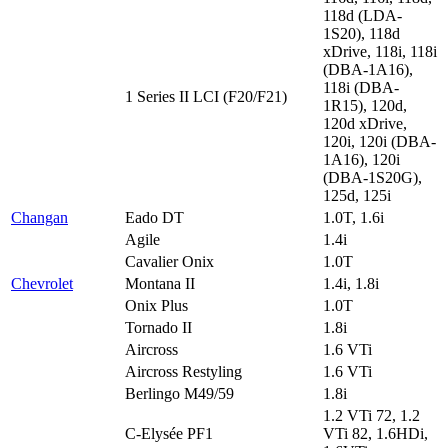
118d (LDA-
1S20), 118d
xDrive, 118i, 118i
(DBA-1A16),
118i (DBA-
1 Series II LCI (F20/F21)
1R15), 120d,
120d xDrive,
120i, 120i (DBA-
1A16), 120i
(DBA-1S20G),
125d, 125i
Changan
Eado DT
1.0T, 1.6i
Agile
1.4i
Cavalier Onix
1.0T
Chevrolet
Montana II
1.4i, 1.8i
Onix Plus
1.0T
Tornado II
1.8i
Aircross
1.6 VTi
Aircross Restyling
1.6 VTi
Berlingo M49/59
1.8i
1.2 VTi 72, 1.2
C-Elysée PF1
VTi 82, 1.6HDi,