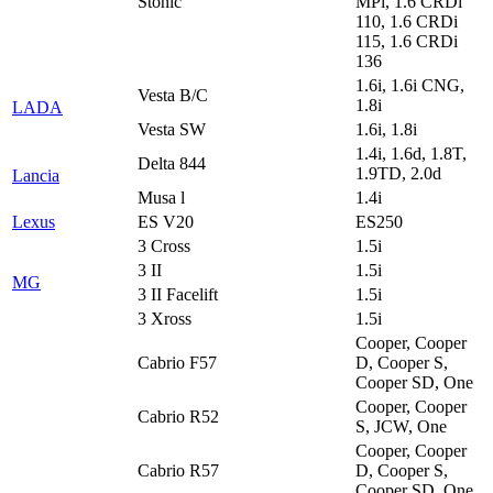
Stonic
MPi, 1.6 CRDi
110, 1.6 CRDi
115, 1.6 CRDi
136
1.6i, 1.6i CNG,
Vesta B/C
1.8i
LADA
Vesta SW
1.6i, 1.8i
1.4i, 1.6d, 1.8T,
Delta 844
1.9TD, 2.0d
Lancia
Musa l
1.4i
Lexus
ES V20
ES250
3 Cross
1.5i
3 II
1.5i
MG
3 II Facelift
1.5i
3 Xross
1.5i
Cooper, Cooper
Cabrio F57
D, Cooper S,
Cooper SD, One
Cooper, Cooper
Cabrio R52
S, JCW, One
Cooper, Cooper
Cabrio R57
D, Cooper S,
Cooper SD, One