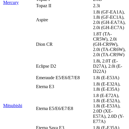
Mercury
Topaz II
2.3i
1.8i (GF-EA1A),
1.8i (GF-EC1A),
Aspire
2.0i (GH-EA7A),
2.0i (GH-EC7A)
1.8T (TA-
CR5W), 2.0i
Dion CR
(GH-CR9W),
2.0i (TA-CR6W),
2.0i (TA-CR9W)
1.8i, 2.0T (E-
Eclipse D2
D27A), 2.0i (E-
D22A)
Emeraude E5/E6/E7/E8
1.8i (E-E53A)
1.8i (E-E32A),
Eterna E3
1.8i (E-E35A)
1.8 (E-E72A),
1.8i (E-E52A),
Mitsubishi
1.8i (E-E53A),
Eterna E5/E6/E7/E8
2.0D (XE-
E57A), 2.0D (Y-
E77A)
Eterna Sava E3
1.8i (E-E35A)