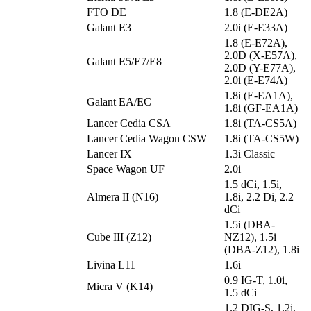
FTO DE
1.8 (E-DE2A)
Galant E3
2.0i (E-E33A)
1.8 (E-E72A),
2.0D (X-E57A),
Galant E5/E7/E8
2.0D (Y-E77A),
2.0i (E-E74A)
1.8i (E-EA1A),
Galant EA/EC
1.8i (GF-EA1A)
Lancer Cedia CSA
1.8i (TA-CS5A)
Lancer Cedia Wagon CSW
1.8i (TA-CS5W)
Lancer IX
1.3i Classic
Space Wagon UF
2.0i
1.5 dCi, 1.5i,
Almera II (N16)
1.8i, 2.2 Di, 2.2
dCi
1.5i (DBA-
Cube III (Z12)
NZ12), 1.5i
(DBA-Z12), 1.8i
Livina L11
1.6i
0.9 IG-T, 1.0i,
Micra V (K14)
1.5 dCi
1.2 DIG-S, 1.2i,