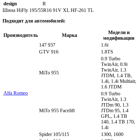
design
R
Шина HiFly 195/55R16 91V XL HF-261 TL
Подходит для автомобилей:
Модели и
Производитель
Марка
модификации
147 937
1.6i
GTV 916
1.8TS
0.9 Turbo
TwinAir, 0.9i
TwinAir, 1.3
MiTo 955
JTDM, 1.4 TB,
1.4i, 1.4i Multiair,
1.6 JTDM
Alfa Romeo
0.9 Turbo
TwinAir, 1.3
JTDm 90, 1.3
MiTo 955 Facelift
JTDm 95, 1.4
GPL, 1.4 TB
140, 1.4 TB 170,
1.4i
Spider 105/115
1300, 1600