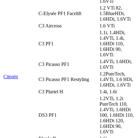
1.6VTi
1.2 VTi 82,
C-Elysée PF1 Facelift
1.5BlueHDi,
1.6HDi, 1.6VTi
C3 Aircross
1.6 VTi
1.1i, 1.4HDi,
1.4VTi, 1.4i,
C3 PF1
1.6HDi 110,
1.6HDi 90,
1.6VTi
1.4VTi, 1.6HDi,
C3 Picasso PF1
1.6VTi
1.2PureTech,
Citroën
C3 Picasso PF1 Restyling
1.4VTi, 1.6 HDi,
1.6HDi, 1.6VTi
C3 Pluriel H
1.4i, 1.6i
1.2VTi, 1.2i
PureTech 110,
1.4VTi, 1.6HDi
DS3 PF1
100, 1.6HDi 110,
1.6HDi 120,
1.6HDi 90,
1.6VTi