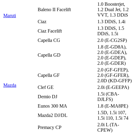
1.0 Boosterjet,
Baleno II Facelift
1.2 Dual Jet, 1.2
VVT, 1.3 DDiS
Maruti
Ciaz
1.3 DDiS, 1.4i
1.3 DDiS, 1.5
Ciaz Facelift
DDiS, 1.5i
Capella CG
2.0 (E-CG2SP)
1.8 (E-GD8A),
2.0 (E-GDEA),
Capella GD
2.0 (E-GDEP),
2.0 (E-GDER)
2.0 (GF-GFEP),
Capella GF
2.0 (GF-GFER),
2.0D (KD-GFFP)
Mazda
Clef GE
2.0i (E-GEEPA)
1.5i (CBA-
Demio DJ
DJLFS)
Eunos 300 MA
1.8 (E-MA8PE)
1.5D, 1.5i 107,
Mazda2 DJ/DL
1.5i 110, 1.5i 74
2.0i L (TA-
Premacy CP
CPEW)