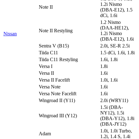
1.2i Nismo
Note II
(DBA-E12), 1.5
dCi, 1.6i
1.2 Nismo
(DAA-HE12),
Note II Restyling
1.2i Nismo
Nissan
(DBA-E12), 1.6i
Sentra V (B15)
2.0i, SE-R 2.5i
Tiida C11
1.5 dCi, 1.6i, 1.8i
Tiida C11 Restyling
1.6i, 1.8i
Versa I
1.8i
Versa II
1.6i
Versa II Facelift
1.0i, 1.6i
Versa Note
1.6i
Versa Note Facelift
1.6i
Wingroad II (Y11)
2.0i (WRY11)
1.5i (DBA-
NY12), 1.5i
Wingroad III (Y12)
(DBA-Y12), 1.8i
(DBA-JY12)
1.0i, 1.0i Turbo,
Adam
1.2i, 1.4 S, 1.4i