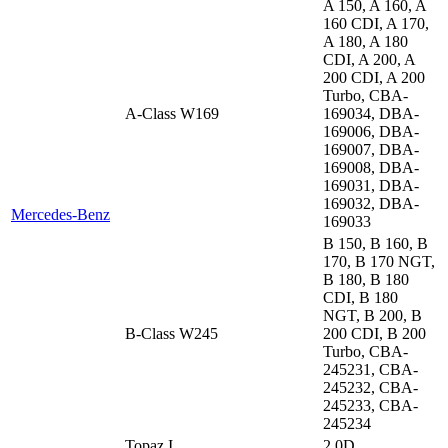
A 150, A 160, A
160 CDI, A 170,
A 180, A 180
CDI, A 200, A
200 CDI, A 200
Turbo, CBA-
A-Class W169
169034, DBA-
169006, DBA-
169007, DBA-
169008, DBA-
169031, DBA-
169032, DBA-
Mercedes-Benz
169033
B 150, B 160, B
170, B 170 NGT,
B 180, B 180
CDI, B 180
NGT, B 200, B
B-Class W245
200 CDI, B 200
Turbo, CBA-
245231, CBA-
245232, CBA-
245233, CBA-
245234
Topaz I
2.0D