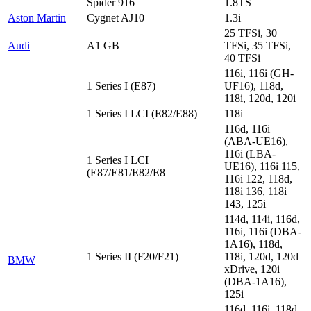
Spider 916
1.8TS
Aston Martin
Cygnet AJ10
1.3i
25 TFSi, 30
Audi
A1 GB
TFSi, 35 TFSi,
40 TFSi
116i, 116i (GH-
1 Series I (E87)
UF16), 118d,
118i, 120d, 120i
1 Series I LCI (E82/E88)
118i
116d, 116i
(ABA-UE16),
116i (LBA-
1 Series I LCI
UE16), 116i 115,
(E87/E81/E82/E8
116i 122, 118d,
118i 136, 118i
143, 125i
114d, 114i, 116d,
116i, 116i (DBA-
1A16), 118d,
1 Series II (F20/F21)
118i, 120d, 120d
BMW
xDrive, 120i
(DBA-1A16),
125i
116d, 116i, 118d,