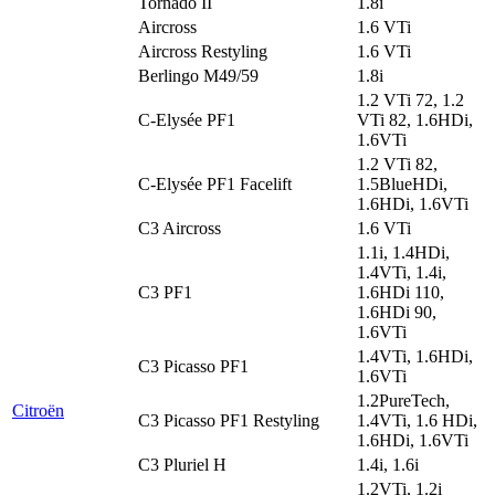
Tornado II
1.8i
Aircross
1.6 VTi
Aircross Restyling
1.6 VTi
Berlingo M49/59
1.8i
1.2 VTi 72, 1.2
C-Elysée PF1
VTi 82, 1.6HDi,
1.6VTi
1.2 VTi 82,
C-Elysée PF1 Facelift
1.5BlueHDi,
1.6HDi, 1.6VTi
C3 Aircross
1.6 VTi
1.1i, 1.4HDi,
1.4VTi, 1.4i,
C3 PF1
1.6HDi 110,
1.6HDi 90,
1.6VTi
1.4VTi, 1.6HDi,
C3 Picasso PF1
1.6VTi
1.2PureTech,
Citroën
C3 Picasso PF1 Restyling
1.4VTi, 1.6 HDi,
1.6HDi, 1.6VTi
C3 Pluriel H
1.4i, 1.6i
1.2VTi, 1.2i