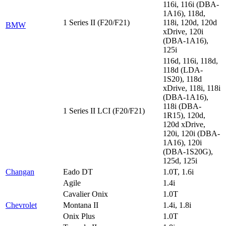
116i, 116i (DBA-
1A16), 118d,
1 Series II (F20/F21)
118i, 120d, 120d
BMW
xDrive, 120i
(DBA-1A16),
125i
116d, 116i, 118d,
118d (LDA-
1S20), 118d
xDrive, 118i, 118i
(DBA-1A16),
118i (DBA-
1 Series II LCI (F20/F21)
1R15), 120d,
120d xDrive,
120i, 120i (DBA-
1A16), 120i
(DBA-1S20G),
125d, 125i
Changan
Eado DT
1.0T, 1.6i
Agile
1.4i
Cavalier Onix
1.0T
Chevrolet
Montana II
1.4i, 1.8i
Onix Plus
1.0T