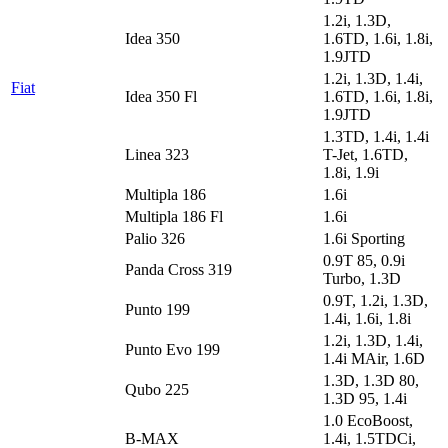
1.2i, 1.3D,
Idea 350
1.6TD, 1.6i, 1.8i,
1.9JTD
1.2i, 1.3D, 1.4i,
Fiat
Idea 350 Fl
1.6TD, 1.6i, 1.8i,
1.9JTD
1.3TD, 1.4i, 1.4i
Linea 323
T-Jet, 1.6TD,
1.8i, 1.9i
Multipla 186
1.6i
Multipla 186 Fl
1.6i
Palio 326
1.6i Sporting
0.9T 85, 0.9i
Panda Cross 319
Turbo, 1.3D
0.9T, 1.2i, 1.3D,
Punto 199
1.4i, 1.6i, 1.8i
1.2i, 1.3D, 1.4i,
Punto Evo 199
1.4i MAir, 1.6D
1.3D, 1.3D 80,
Qubo 225
1.3D 95, 1.4i
1.0 EcoBoost,
B-MAX
1.4i, 1.5TDCi,