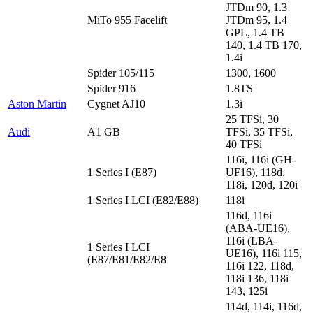
JTDm 90, 1.3
MiTo 955 Facelift
JTDm 95, 1.4
GPL, 1.4 TB
140, 1.4 TB 170,
1.4i
Spider 105/115
1300, 1600
Spider 916
1.8TS
Aston Martin
Cygnet AJ10
1.3i
25 TFSi, 30
Audi
A1 GB
TFSi, 35 TFSi,
40 TFSi
116i, 116i (GH-
1 Series I (E87)
UF16), 118d,
118i, 120d, 120i
1 Series I LCI (E82/E88)
118i
116d, 116i
(ABA-UE16),
116i (LBA-
1 Series I LCI
UE16), 116i 115,
(E87/E81/E82/E8
116i 122, 118d,
118i 136, 118i
143, 125i
114d, 114i, 116d,