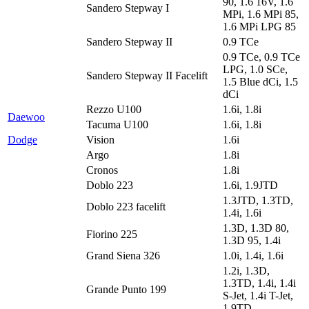
90, 1.6 16V, 1.6
Sandero Stepway I
MPi, 1.6 MPi 85,
1.6 MPi LPG 85
Sandero Stepway II
0.9 TCe
0.9 TCe, 0.9 TCe
LPG, 1.0 SCe,
Sandero Stepway II Facelift
1.5 Blue dCi, 1.5
dCi
Rezzo U100
1.6i, 1.8i
Daewoo
Tacuma U100
1.6i, 1.8i
Dodge
Vision
1.6i
Argo
1.8i
Cronos
1.8i
Doblo 223
1.6i, 1.9JTD
1.3JTD, 1.3TD,
Doblo 223 facelift
1.4i, 1.6i
1.3D, 1.3D 80,
Fiorino 225
1.3D 95, 1.4i
Grand Siena 326
1.0i, 1.4i, 1.6i
1.2i, 1.3D,
1.3TD, 1.4i, 1.4i
Grande Punto 199
S-Jet, 1.4i T-Jet,
1.9TD