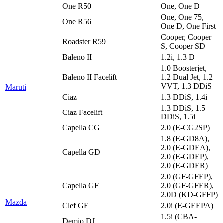
One R50
One, One D
One, One 75,
One R56
One D, One First
Cooper, Cooper
Roadster R59
S, Cooper SD
Baleno II
1.2i, 1.3 D
1.0 Boosterjet,
Baleno II Facelift
1.2 Dual Jet, 1.2
VVT, 1.3 DDiS
Maruti
Ciaz
1.3 DDiS, 1.4i
1.3 DDiS, 1.5
Ciaz Facelift
DDiS, 1.5i
Capella CG
2.0 (E-CG2SP)
1.8 (E-GD8A),
2.0 (E-GDEA),
Capella GD
2.0 (E-GDEP),
2.0 (E-GDER)
2.0 (GF-GFEP),
Capella GF
2.0 (GF-GFER),
2.0D (KD-GFFP)
Mazda
Clef GE
2.0i (E-GEEPA)
1.5i (CBA-
Demio DJ