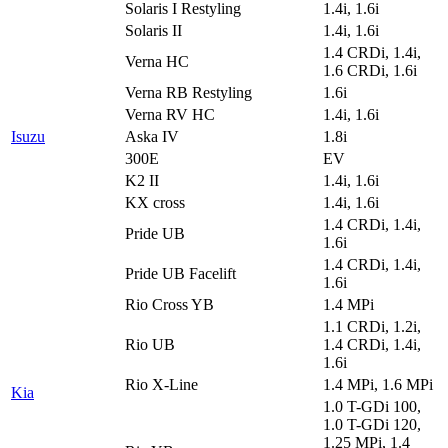
Solaris I Restyling
1.4i, 1.6i
Solaris II
1.4i, 1.6i
1.4 CRDi, 1.4i,
Verna HC
1.6 CRDi, 1.6i
Verna RB Restyling
1.6i
Verna RV HC
1.4i, 1.6i
Isuzu
Aska IV
1.8i
300E
EV
K2 II
1.4i, 1.6i
KX cross
1.4i, 1.6i
1.4 CRDi, 1.4i,
Pride UB
1.6i
1.4 CRDi, 1.4i,
Pride UB Facelift
1.6i
Rio Cross YB
1.4 MPi
1.1 CRDi, 1.2i,
Rio UB
1.4 CRDi, 1.4i,
1.6i
Rio X-Line
1.4 MPi, 1.6 MPi
Kia
1.0 T-GDi 100,
1.0 T-GDi 120,
1.25 MPi, 1.4