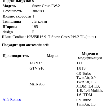
Индекс нагрузки
91
Модель
Snow Cross PW-2
Сезонность
Зимняя
Индекс скорости
T
Тип шины
Легковая
Ширина
195
design
R
Шина Cordiant 195/55R16 91T Snow Cross PW-2 TL (шип.)
Подходит для автомобилей:
Модели и
Производитель
Марка
модификации
147 937
1.6i
GTV 916
1.8TS
0.9 Turbo
TwinAir, 0.9i
TwinAir, 1.3
MiTo 955
JTDM, 1.4 TB,
1.4i, 1.4i Multiair,
1.6 JTDM
Alfa Romeo
0.9 Turbo
TwinAir, 1.3