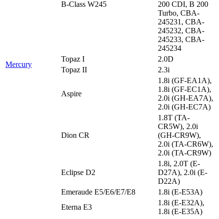
B-Class W245
200 CDI, B 200
Turbo, CBA-
245231, CBA-
245232, CBA-
245233, CBA-
245234
Topaz I
2.0D
Mercury
Topaz II
2.3i
1.8i (GF-EA1A),
1.8i (GF-EC1A),
Aspire
2.0i (GH-EA7A),
2.0i (GH-EC7A)
1.8T (TA-
CR5W), 2.0i
Dion CR
(GH-CR9W),
2.0i (TA-CR6W),
2.0i (TA-CR9W)
1.8i, 2.0T (E-
Eclipse D2
D27A), 2.0i (E-
D22A)
Emeraude E5/E6/E7/E8
1.8i (E-E53A)
1.8i (E-E32A),
Eterna E3
1.8i (E-E35A)