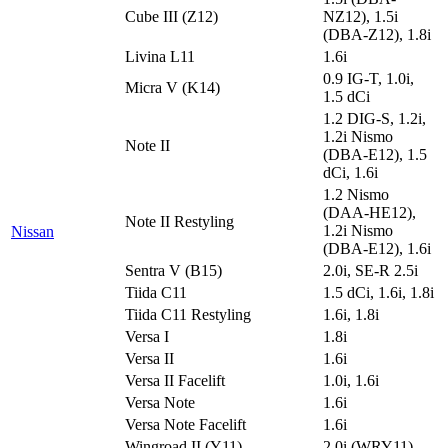
Cube III (Z12)
NZ12), 1.5i
(DBA-Z12), 1.8i
Livina L11
1.6i
0.9 IG-T, 1.0i,
Micra V (K14)
1.5 dCi
1.2 DIG-S, 1.2i,
1.2i Nismo
Note II
(DBA-E12), 1.5
dCi, 1.6i
1.2 Nismo
(DAA-HE12),
Note II Restyling
1.2i Nismo
Nissan
(DBA-E12), 1.6i
Sentra V (B15)
2.0i, SE-R 2.5i
Tiida C11
1.5 dCi, 1.6i, 1.8i
Tiida C11 Restyling
1.6i, 1.8i
Versa I
1.8i
Versa II
1.6i
Versa II Facelift
1.0i, 1.6i
Versa Note
1.6i
Versa Note Facelift
1.6i
Wingroad II (Y11)
2.0i (WRY11)