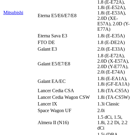
1.8 (E-E72A),
1.8i (E-E52A),
Mitsubishi
1.8i (E-E53A),
Eterna E5/E6/E7/E8
2.0D (XE-
E57A), 2.0D (Y-
E77A)
Eterna Sava E3
1.8i (E-E35A)
FTO DE
1.8 (E-DE2A)
Galant E3
2.0i (E-E33A)
1.8 (E-E72A),
2.0D (X-E57A),
Galant E5/E7/E8
2.0D (Y-E77A),
2.0i (E-E74A)
1.8i (E-EA1A),
Galant EA/EC
1.8i (GF-EA1A)
Lancer Cedia CSA
1.8i (TA-CS5A)
Lancer Cedia Wagon CSW
1.8i (TA-CS5W)
Lancer IX
1.3i Classic
Space Wagon UF
2.0i
1.5 dCi, 1.5i,
Almera II (N16)
1.8i, 2.2 Di, 2.2
dCi
1.5i (DBA-