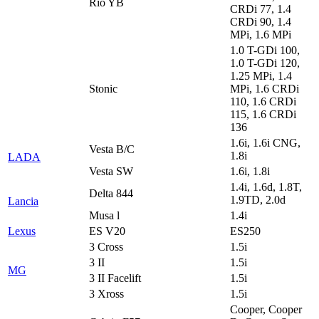
Rio YB
CRDi 77, 1.4
CRDi 90, 1.4
MPi, 1.6 MPi
1.0 T-GDi 100,
1.0 T-GDi 120,
1.25 MPi, 1.4
Stonic
MPi, 1.6 CRDi
110, 1.6 CRDi
115, 1.6 CRDi
136
1.6i, 1.6i CNG,
Vesta B/C
1.8i
LADA
Vesta SW
1.6i, 1.8i
1.4i, 1.6d, 1.8T,
Delta 844
1.9TD, 2.0d
Lancia
Musa l
1.4i
Lexus
ES V20
ES250
3 Cross
1.5i
3 II
1.5i
MG
3 II Facelift
1.5i
3 Xross
1.5i
Cooper, Cooper