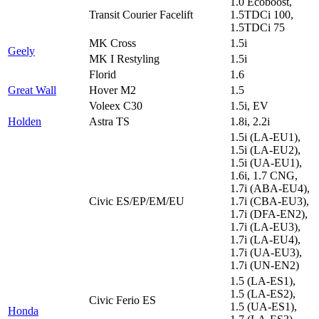
1.0 Ecoboost,
Transit Courier Facelift
1.5TDCi 100,
1.5TDCi 75
MK Cross
1.5i
Geely
MK I Restyling
1.5i
Florid
1.6
Great Wall
Hover M2
1.5
Voleex C30
1.5i, EV
Holden
Astra TS
1.8i, 2.2i
1.5i (LA-EU1),
1.5i (LA-EU2),
1.5i (UA-EU1),
1.6i, 1.7 CNG,
1.7i (ABA-EU4),
Civic ES/EP/EM/EU
1.7i (CBA-EU3),
1.7i (DFA-EN2),
1.7i (LA-EU3),
1.7i (LA-EU4),
1.7i (UA-EU3),
1.7i (UN-EN2)
1.5 (LA-ES1),
1.5 (LA-ES2),
Civic Ferio ES
1.5 (UA-ES1),
Honda