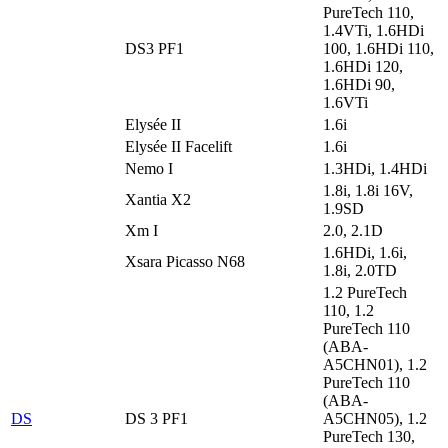
PureTech 110,
1.4VTi, 1.6HDi
DS3 PF1
100, 1.6HDi 110,
1.6HDi 120,
1.6HDi 90,
1.6VTi
Elysée II
1.6i
Elysée II Facelift
1.6i
Nemo I
1.3HDi, 1.4HDi
1.8i, 1.8i 16V,
Xantia X2
1.9SD
Xm I
2.0, 2.1D
1.6HDi, 1.6i,
Xsara Picasso N68
1.8i, 2.0TD
1.2 PureTech
110, 1.2
PureTech 110
(ABA-
A5CHN01), 1.2
PureTech 110
(ABA-
DS
DS 3 PF1
A5CHN05), 1.2
PureTech 130,