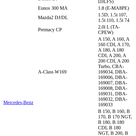
DJLFS)
Eunos 300 MA
1.8 (E-MA8PE)
1.5D, 1.5i 107,
Mazda2 DJ/DL
1.5i 110, 1.5i 74
2.0i L (TA-
Premacy CP
CPEW)
A 150, A 160, A
160 CDI, A 170,
A 180, A 180
CDI, A 200, A
200 CDI, A 200
Turbo, CBA-
A-Class W169
169034, DBA-
169006, DBA-
169007, DBA-
169008, DBA-
169031, DBA-
169032, DBA-
Mercedes-Benz
169033
B 150, B 160, B
170, B 170 NGT,
B 180, B 180
CDI, B 180
NGT, B 200, B