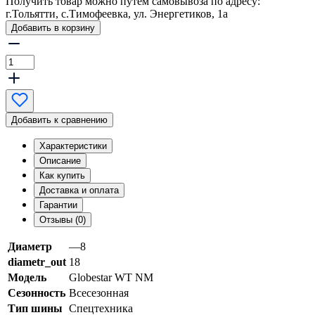
Получить товар можно путем самовывоза по адресу:
г.Тольятти, с.Тимофеевка, ул. Энергетиков, 1а
Добавить в корзину
Добавить к сравнению
Характеристики
Описание
Как купить
Доставка и оплата
Гарантии
Отзывы (0)
Диаметр
—8
diametr_out
18
Модель
Globestar WT NM
Сезонность
Всесезонная
Тип шины
Спецтехника