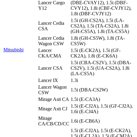
Lancer Cargo
(DBE-CVAY12), 1.5i (DBF-
Y12
CVY12), 1.8i (CBF-CVJY12),
1.8i (DBF-CVJY12)
1.5i (GH-CS2A), 1.5i (LA-
Lancer Cedia
CS2A), 1.5i (TA-CS2A), 1.8i
CSA
(GH-CS5A), 1.8i (TA-CS5A)
Lancer Cedia
1.8i (GH-CS5W), 1.8i (TA-
Wagon CSW
CS5W)
Mitsubishi
Lancer
1.5i (E-CK2A), 1.5i (GF-
CKA/CMA
CK2A), 1.8i (E-CK6A)
1.5i (CBA-CS2V), 1.5i (DBA-
Lancer CSA
CS2V), 1.5i (UA-CS2A), 1.8i
(LA-CS5A)
Lancer IX
1.3i
Lancer Wagon
1.5i (DBA-CS2W)
CSW
Mirage Asti CA
1.5i (E-CA3A)
1.5i (E-CJ2A), 1.5i (GF-CJ2A),
Mirage Asti CJ
1.6i (E-CJ4A)
Mirage
1.6i (E-CB6A)
CA/CB/CD/CC
1.5i (E-CJ2A), 1.5i (E-CK2A),
1.5i (E-CL2A), 1.5i (E-CM2A),