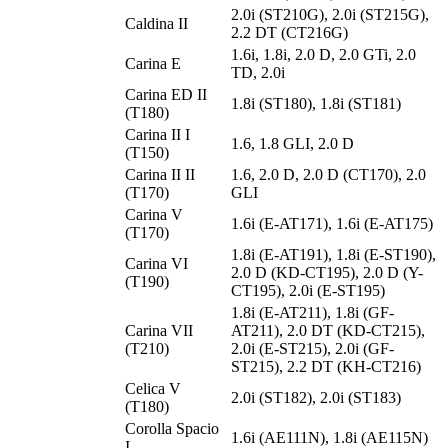
2.0i (ST210G), 2.0i (ST215G),
Caldina II
2.2 DT (CT216G)
1.6i, 1.8i, 2.0 D, 2.0 GTi, 2.0
Carina E
TD, 2.0i
Carina ED II
1.8i (ST180), 1.8i (ST181)
(T180)
Carina II I
1.6, 1.8 GLI, 2.0 D
(T150)
Carina II II
1.6, 2.0 D, 2.0 D (CT170), 2.0
(T170)
GLI
Carina V
1.6i (E-AT171), 1.6i (E-AT175)
(T170)
1.8i (E-AT191), 1.8i (E-ST190),
Carina VI
2.0 D (KD-CT195), 2.0 D (Y-
(T190)
CT195), 2.0i (E-ST195)
1.8i (E-AT211), 1.8i (GF-
Carina VII
AT211), 2.0 DT (KD-CT215),
(T210)
2.0i (E-ST215), 2.0i (GF-
ST215), 2.2 DT (KH-CT216)
Celica V
2.0i (ST182), 2.0i (ST183)
(T180)
Corolla Spacio
1.6i (AE111N), 1.8i (AE115N)
I