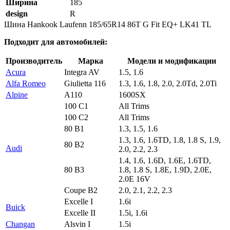
Ширина
185
design
R
Шина Hankook Laufenn 185/65R14 86T G Fit EQ+ LK41 TL
Подходит для автомобилей:
Производитель
Марка
Модели и модификации
Acura
Integra AV
1.5, 1.6
Alfa Romeo
Giulietta 116
1.3, 1.6, 1.8, 2.0, 2.0Td, 2.0Ti
Alpine
A110
1600SX
100 C1
All Trims
100 C2
All Trims
80 B1
1.3, 1.5, 1.6
1.3, 1.6, 1.6TD, 1.8, 1.8 S, 1.9,
80 B2
Audi
2.0, 2.2, 2.3
1.4, 1.6, 1.6D, 1.6E, 1.6TD,
80 B3
1.8, 1.8 S, 1.8E, 1.9D, 2.0E,
2.0E 16V
Coupe B2
2.0, 2.1, 2.2, 2.3
Excelle I
1.6i
Buick
Excelle II
1.5i, 1.6i
Changan
Alsvin I
1.5i