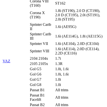
Corona VIII
ST162
(T160)
1.8i (ST190), 2.0 D (CT190),
Corona X
2.0 D (CT195), 2.0i (ST191),
(T190)
2.0i (ST195)
Sprinter Carib
1.6i (AE95G)
II
Sprinter Carib
1.6i (AE114G), 1.8i (AE115G)
III
Sprinter VII
1.6i (AE104), 2.0D (CE104)
1.6i (AE114), 2.0D (CE114),
Sprinter VIII
2.2D (CE116)
2104 2104x
1.7i
VAZ
2105 2105x
1.3R
Gol G5
1.0i, 1.6i
Gol G6
1.0i, 1.6i
Gol G7
1.0i
Gol G8
1.0i
Passat B1
All trims
Passat B1
All trims
Facelift
Passat B2
All trims