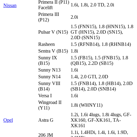
Primera II (P11)
1.6i, 1.8i, 2.0 TD, 2.0i
Nissan
Facelift
Primera III
2.0i
(P12)
1.5 (FNN15), 1.8 (HNN15), 1.8
Pulsar V (N15)
GT (HN15), 2.0D (SN15),
2.0D (SNN15)
Rasheen
1.5 (RFNB14), 1.8 (RHNB14)
Sentra V (B15)
1.8i
Sunny IX
1.5 (FB15), 1.5 (FNB15), 1.8
(B15)
(QB15), 2.2D (SB15)
Sunny N13
1.6i
Sunny N14
1.4i, 2.0 GTI, 2.0D
Sunny VIII
1.5 (FNB14), 1.8 (HB14), 2.0D
(B14)
(SB14), 2.0D (SNB14)
Versa I
1.6i
Wingroad II
1.8i (WHNY11)
(Y11)
1.2i, 1.6i 4lugs, 1.8i 4lugs, GF-
Opel
Astra G
XK160, GF-XK161, TA-
XK161
1.1i, 1.4HDi, 1.4i, 1.6i, 1.9D,
206 JM