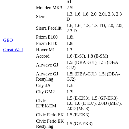
ST
Mondeo MK3
2.5i
1.3, 1.6, 1.8, 2.0, 2.0i, 2.3, 2.3
Sierra
D
1.6, 1.6i, 1.8, 1.8 TD, 2.0, 2.0i,
Sierra Facelift
2.3 D
Prizm E100
1.8i
GEO
Prizm E110
1.8i
Great Wall
Hover M1
1.3
Accord
1.6 (E-SJ), 1.8 (E-SM)
1.5i (DBA-GJ1), 1.5i (DBA-
Airwave GJ
GJ2)
Airwave GJ
1.5i (DBA-GJ1), 1.5i (DBA-
Restyling
GJ2)
City 3A
1.3i
City GM2
1.3i
1.5 (E-EK3), 1.5 (GF-EK3),
Civic
1.6, 1.6 (E-EJ7), 2.0D (MB7),
EJ/EK/EM
2.0D (MC3)
Civic Ferio EK
1.5 (E-EK3)
Civic Ferio EK
1.5 (GF-EK3)
Restyling