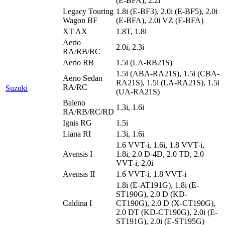
(E-BFA), 2.2i
Legacy Touring
1.8i (E-BF3), 2.0i (E-BF5), 2.0i
Wagon BF
(E-BFA), 2.0i VZ (E-BFA)
XT AX
1.8T, 1.8i
Aerio
2.0i, 2.3i
RA/RB/RC
Aerio RB
1.5i (LA-RB21S)
1.5i (ABA-RA21S), 1.5i (CBA-
Aerio Sedan
RA21S), 1.5i (LA-RA21S), 1.5i
RA/RC
Suzuki
(UA-RA21S)
Baleno
1.3i, 1.6i
RA/RB/RC/RD
Ignis RG
1.5i
Liana RI
1.3i, 1.6i
1.6 VVT-i, 1.6i, 1.8 VVT-i,
Avensis I
1.8i, 2.0 D-4D, 2.0 TD, 2.0
VVT-i, 2.0i
Avensis II
1.6 VVT-i, 1.8 VVT-i
1.8i (E-AT191G), 1.8i (E-
ST190G), 2.0 D (KD-
Caldina I
CT190G), 2.0 D (X-CT190G),
2.0 DT (KD-CT190G), 2.0i (E-
ST191G), 2.0i (E-ST195G)