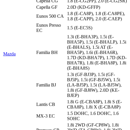
Capella CG
1.8 (E-CG2PP), 2.0 (E-CG2SR)
Capella GF
2.0D (KD-GFFP)
1.8 (E-CA8P), 1.8 (E-CA8PE),
Eunos 500 CA
1.8 (E-CAPP), 2.0 (E-CAEP)
Eunos Presso
1.5 (E-EC5S)
EC
1.3i (E-BHA3P), 1.5i (E-
BHA5P), 1.5i (E-BHALP), 1.5i
(E-BHALS), 1.5i AT (E-
Familia BH
BHA5P), 1.6i (E-BHA6R),
Mazda
1.7D (KD-BHA7P), 1.7D (KD-
BHA7R), 1.8i (E-BHA8P), 1.8i
(E-BHA8S)
1.3i (GF-BJ3P), 1.5i (GF-
BJ5P), 1.5i (GF-BJ5W), 1.5i
Familia BJ
(LA-BJ5P), 1.5i (LA-BJ5W),
1.8i (GF-BJ8W), 2.0D (KE-
BJEP)
1.8i G (E-CBA8P), 1.8i S (E-
Lantis CB
CBA8P), 1.8i X (E-CBA8P)
1.5 DOHC, 1.6 DOHC, 1.6
MX-3 EC
SOHC
1.8i 2WD (GF-CP8W), 1.8i