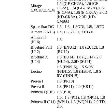
1.5i (GF-CK2A), 1.5i (GF-
Mirage
CL2A), 1.5i (GF-CM2A), 1.6i
CJ/CK/CL/CM
(E-CJ4A), 1.8i (E-CK6A), 2.0D
(KD-CK8A), 2.0D (KD-
CM8A)
Space Star DG
1.3i, 1.6i, 1.8GDi, 1.8i, 1.9TD
Almera I (N15)
1.4, 1.6, 2.0 D, 2.0 GTi
Almera II
1.8i
(N16)
Bluebird VIII
1.8 (ENU12), 1.8 (EU12), 1.8
(U12)
(RU12)
Bluebird X
1.8 (EU14), 1.8 (QU14), 2.0
(U14)
(HU14), 2.0D (SU14)
1.5 (FNN15), 1.5 S-RV
Lucino
(FNN15), 1.8 (HB14), 1.8 S-
RV (HNN15)
Presea I
1.8 (PR10)
Presea II
1.8 (PR11), 2.0 (HR11)
Primera I (P10)
1.8 (P10)
1.6i, 1.8 (P11), 1.8 (QP11), 1.8
Primera II (P11)
(WP11), 1.8 (WQP11), 2.0 TD,
2.0i