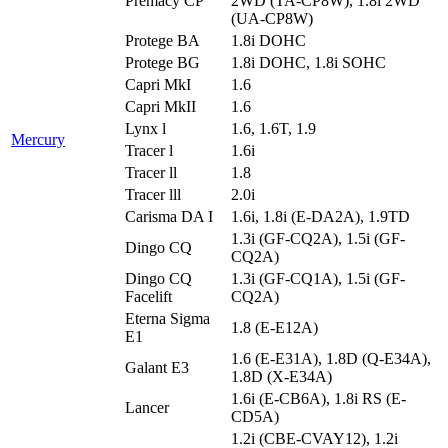
Premacy CP
2WD (TA-CP8W), 1.8i 2WD
(UA-CP8W)
Protege BA
1.8i DOHC
Protege BG
1.8i DOHC, 1.8i SOHC
Capri MkI
1.6
Capri MkII
1.6
Lynx l
1.6, 1.6T, 1.9
Mercury
Tracer l
1.6i
Tracer ll
1.8
Tracer lll
2.0i
Carisma DA I
1.6i, 1.8i (E-DA2A), 1.9TD
1.3i (GF-CQ2A), 1.5i (GF-
Dingo CQ
CQ2A)
Dingo CQ
1.3i (GF-CQ1A), 1.5i (GF-
Facelift
CQ2A)
Eterna Sigma
1.8 (E-E12A)
E1
1.6 (E-E31A), 1.8D (Q-E34A),
Galant E3
1.8D (X-E34A)
1.6i (E-CB6A), 1.8i RS (E-
Lancer
CD5A)
1.2i (CBE-CVAY12), 1.2i