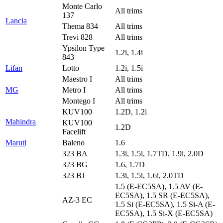
Monte Carlo
All trims
137
Lancia
Thema 834
All trims
Trevi 828
All trims
Ypsilon Type
1.2i, 1.4i
843
Lifan
Lotto
1.2i, 1.5i
Maestro I
All trims
MG
Metro I
All trims
Montego I
All trims
KUV100
1.2D, 1.2i
Mahindra
KUV100
1.2D
Facelift
Maruti
Baleno
1.6
323 BA
1.3i, 1.5i, 1.7TD, 1.9i, 2.0D
323 BG
1.6, 1.7D
323 BJ
1.3i, 1.5i, 1.6i, 2.0TD
1.5 (E-EC5SA), 1.5 AV (E-
EC5SA), 1.5 SR (E-EC5SA),
AZ-3 EC
1.5 Si (E-EC5SA), 1.5 Si-A (E-
EC5SA), 1.5 Si-X (E-EC5SA)