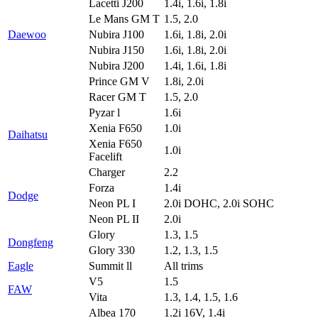
Lacetti J200
1.4i, 1.6i, 1.8i
Le Mans GM T
1.5, 2.0
Daewoo
Nubira J100
1.6i, 1.8i, 2.0i
Nubira J150
1.6i, 1.8i, 2.0i
Nubira J200
1.4i, 1.6i, 1.8i
Prince GM V
1.8i, 2.0i
Racer GM T
1.5, 2.0
Pyzar l
1.6i
Xenia F650
1.0i
Daihatsu
Xenia F650
1.0i
Facelift
Charger
2.2
Forza
1.4i
Dodge
Neon PL I
2.0i DOHC, 2.0i SOHC
Neon PL II
2.0i
Glory
1.3, 1.5
Dongfeng
Glory 330
1.2, 1.3, 1.5
Eagle
Summit ll
All trims
V5
1.5
FAW
Vita
1.3, 1.4, 1.5, 1.6
Albea 170
1.2i 16V, 1.4i