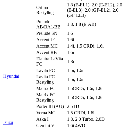
1.8 (E-EL1), 2.0 (E-EL2), 2.0
Orthia
(E-EL3), 2.0 (GF-EL2), 2.0
Restyling
(GF-EL3)
Prelude
1.8, 1.8 (E-AB)
AB/BA1/BB
Prelude SN
1.6
Accent LC
1.6i
Accent MC
1.4i, 1.5 CRDi, 1.6i
Accent RB
1.6i
Elantra LaVita
1.8i
FC
Lavita FC
1.5i, 1.6i
Hyundai
Lavita FC
1.5i, 1.6i
Restyling
Matrix FC
1.5CRDi, 1.6i, 1.8i
Matrix FC
1.5CRDi, 1.6i, 1.8i
Restyling
Porter III (AU)
2.5TD
Verna MC
1.5 CRDi, 1.6i
Aska I
1.8, 2.0 Turbo, 2.0D
Isuzu
Gemini V
1.6i 4WD