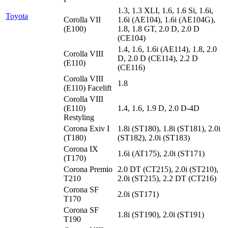
1.3, 1.3 XLI, 1.6, 1.6 Si, 1.6i,
Toyota
Corolla VII
1.6i (AE104), 1.6i (AE104G),
(E100)
1.8, 1.8 GT, 2.0 D, 2.0 D
(CE104)
1.4, 1.6, 1.6i (AE114), 1.8, 2.0
Corolla VIII
D, 2.0 D (CE114), 2.2 D
(E110)
(CE116)
Corolla VIII
1.8
(E110) Facelift
Corolla VIII
(E110)
1.4, 1.6, 1.9 D, 2.0 D-4D
Restyling
Corona Exiv I
1.8i (ST180), 1.8i (ST181), 2.0i
(T180)
(ST182), 2.0i (ST183)
Corona IX
1.6i (AT175), 2.0i (ST171)
(T170)
Corona Premio
2.0 DT (CT215), 2.0i (ST210),
T210
2.0i (ST215), 2.2 DT (CT216)
Corona SF
2.0i (ST171)
T170
Corona SF
1.8i (ST190), 2.0i (ST191)
T190