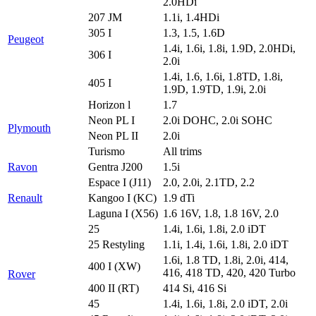
2.0HDi
207 JM
1.1i, 1.4HDi
305 I
1.3, 1.5, 1.6D
Peugeot
1.4i, 1.6i, 1.8i, 1.9D, 2.0HDi,
306 I
2.0i
1.4i, 1.6, 1.6i, 1.8TD, 1.8i,
405 I
1.9D, 1.9TD, 1.9i, 2.0i
Horizon l
1.7
Neon PL I
2.0i DOHC, 2.0i SOHC
Plymouth
Neon PL II
2.0i
Turismo
All trims
Ravon
Gentra J200
1.5i
Espace I (J11)
2.0, 2.0i, 2.1TD, 2.2
Renault
Kangoo I (KC)
1.9 dTi
Laguna I (X56)
1.6 16V, 1.8, 1.8 16V, 2.0
25
1.4i, 1.6i, 1.8i, 2.0 iDT
25 Restyling
1.1i, 1.4i, 1.6i, 1.8i, 2.0 iDT
1.6i, 1.8 TD, 1.8i, 2.0i, 414,
400 I (XW)
416, 418 TD, 420, 420 Turbo
Rover
400 II (RT)
414 Si, 416 Si
45
1.4i, 1.6i, 1.8i, 2.0 iDT, 2.0i