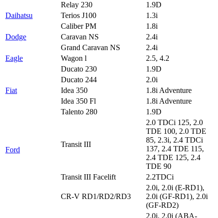
Relay 230
1.9D
Daihatsu
Terios J100
1.3i
Caliber PM
1.8i
Dodge
Caravan NS
2.4i
Grand Caravan NS
2.4i
Eagle
Wagon l
2.5, 4.2
Ducato 230
1.9D
Ducato 244
2.0i
Fiat
Idea 350
1.8i Adventure
Idea 350 Fl
1.8i Adventure
Talento 280
1.9D
2.0 TDCi 125, 2.0
TDE 100, 2.0 TDE
85, 2.3i, 2.4 TDCi
Transit III
137, 2.4 TDE 115,
Ford
2.4 TDE 125, 2.4
TDE 90
Transit III Facelift
2.2TDCi
2.0i, 2.0i (E-RD1),
CR-V RD1/RD2/RD3
2.0i (GF-RD1), 2.0i
(GF-RD2)
2.0i, 2.0i (ABA-