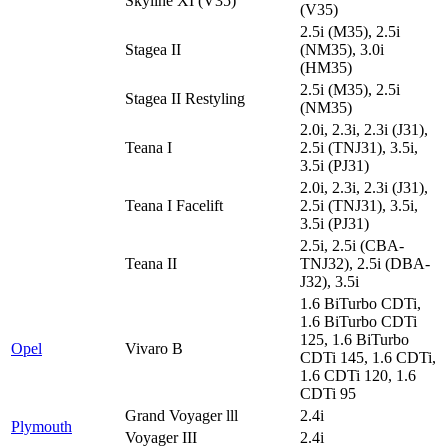
Skyline XI (V35)
(V35)
2.5i (M35), 2.5i
Stagea II
(NM35), 3.0i
(HM35)
2.5i (M35), 2.5i
Stagea II Restyling
(NM35)
2.0i, 2.3i, 2.3i (J31),
Teana I
2.5i (TNJ31), 3.5i,
3.5i (PJ31)
2.0i, 2.3i, 2.3i (J31),
Teana I Facelift
2.5i (TNJ31), 3.5i,
3.5i (PJ31)
2.5i, 2.5i (CBA-
Teana II
TNJ32), 2.5i (DBA-
J32), 3.5i
1.6 BiTurbo CDTi,
1.6 BiTurbo CDTi
125, 1.6 BiTurbo
Opel
Vivaro B
CDTi 145, 1.6 CDTi,
1.6 CDTi 120, 1.6
CDTi 95
Grand Voyager lll
2.4i
Plymouth
Voyager III
2.4i