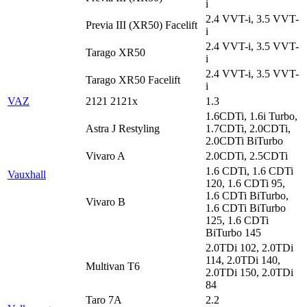
i
2.4 VVT-i, 3.5 VVT-
Previa III (XR50) Facelift
i
2.4 VVT-i, 3.5 VVT-
Tarago XR50
i
2.4 VVT-i, 3.5 VVT-
Tarago XR50 Facelift
i
VAZ
2121 2121x
1.3
1.6CDTi, 1.6i Turbo,
Astra J Restyling
1.7CDTi, 2.0CDTi,
2.0CDTi BiTurbo
Vivaro A
2.0CDTi, 2.5CDTi
1.6 CDTi, 1.6 CDTi
Vauxhall
120, 1.6 CDTi 95,
1.6 CDTi BiTurbo,
Vivaro B
1.6 CDTi BiTurbo
125, 1.6 CDTi
BiTurbo 145
2.0TDi 102, 2.0TDi
114, 2.0TDi 140,
Multivan T6
2.0TDi 150, 2.0TDi
84
Taro 7A
2.2