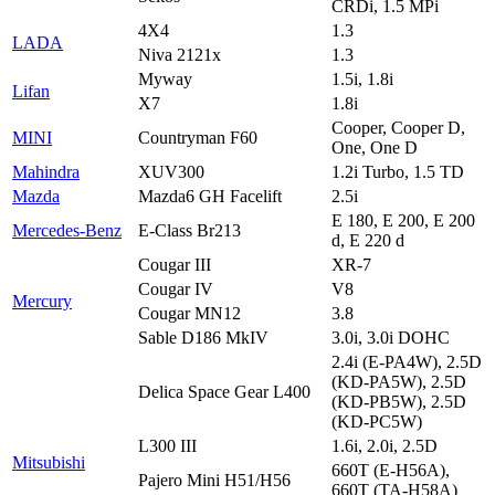
CRDi, 1.5 MPi
4X4
1.3
LADA
Niva 2121x
1.3
Myway
1.5i, 1.8i
Lifan
X7
1.8i
Cooper, Cooper D,
MINI
Countryman F60
One, One D
Mahindra
XUV300
1.2i Turbo, 1.5 TD
Mazda
Mazda6 GH Facelift
2.5i
E 180, E 200, E 200
Mercedes-Benz
E-Class Br213
d, E 220 d
Cougar III
XR-7
Cougar IV
V8
Mercury
Cougar MN12
3.8
Sable D186 MkIV
3.0i, 3.0i DOHC
2.4i (E-PA4W), 2.5D
(KD-PA5W), 2.5D
Delica Space Gear L400
(KD-PB5W), 2.5D
(KD-PC5W)
L300 III
1.6i, 2.0i, 2.5D
Mitsubishi
660T (E-H56A),
Pajero Mini H51/H56
660T (TA-H58A)