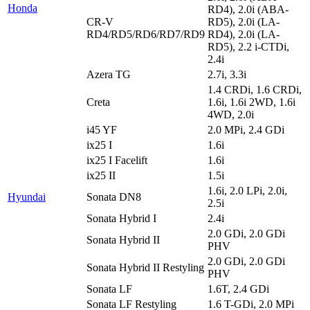
Honda
RD4), 2.0i (ABA-
CR-V
RD5), 2.0i (LA-
RD4/RD5/RD6/RD7/RD9
RD4), 2.0i (LA-
RD5), 2.2 i-CTDi,
2.4i
Azera TG
2.7i, 3.3i
1.4 CRDi, 1.6 CRDi,
Creta
1.6i, 1.6i 2WD, 1.6i
4WD, 2.0i
i45 YF
2.0 MPi, 2.4 GDi
ix25 I
1.6i
ix25 I Facelift
1.6i
ix25 II
1.5i
1.6i, 2.0 LPi, 2.0i,
Hyundai
Sonata DN8
2.5i
Sonata Hybrid I
2.4i
2.0 GDi, 2.0 GDi
Sonata Hybrid II
PHV
2.0 GDi, 2.0 GDi
Sonata Hybrid II Restyling
PHV
Sonata LF
1.6T, 2.4 GDi
Sonata LF Restyling
1.6 T-GDi, 2.0 MPi