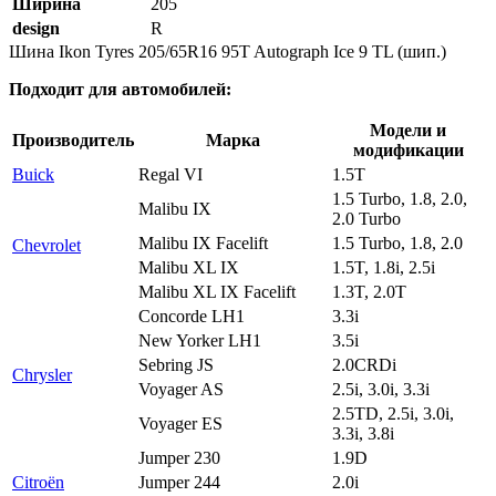
Ширина
205
design
R
Шина Ikon Tyres 205/65R16 95T Autograph Ice 9 TL (шип.)
Подходит для автомобилей:
Модели и
Производитель
Марка
модификации
Buick
Regal VI
1.5T
1.5 Turbo, 1.8, 2.0,
Malibu IX
2.0 Turbo
Malibu IX Facelift
1.5 Turbo, 1.8, 2.0
Chevrolet
Malibu XL IX
1.5T, 1.8i, 2.5i
Malibu XL IX Facelift
1.3T, 2.0T
Concorde LH1
3.3i
New Yorker LH1
3.5i
Sebring JS
2.0CRDi
Chrysler
Voyager AS
2.5i, 3.0i, 3.3i
2.5TD, 2.5i, 3.0i,
Voyager ES
3.3i, 3.8i
Jumper 230
1.9D
Citroën
Jumper 244
2.0i