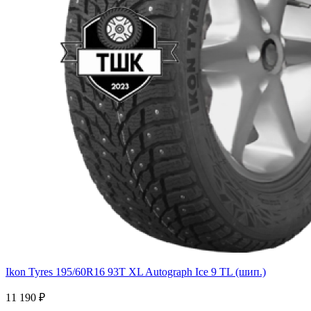
Ikon Tyres 195/60R16 93T XL Autograph Ice 9 TL (шип.)
11 190 ₽