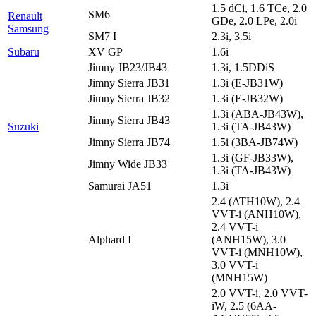
1.5 dCi, 1.6 TCe, 2.0
SM6
Renault
GDe, 2.0 LPe, 2.0i
Samsung
SM7 I
2.3i, 3.5i
Subaru
XV GP
1.6i
Jimny JB23/JB43
1.3i, 1.5DDiS
Jimny Sierra JB31
1.3i (E-JB31W)
Jimny Sierra JB32
1.3i (E-JB32W)
1.3i (ABA-JB43W),
Jimny Sierra JB43
Suzuki
1.3i (TA-JB43W)
Jimny Sierra JB74
1.5i (3BA-JB74W)
1.3i (GF-JB33W),
Jimny Wide JB33
1.3i (TA-JB43W)
Samurai JA51
1.3i
2.4 (ATH10W), 2.4
VVT-i (ANH10W),
2.4 VVT-i
Alphard I
(ANH15W), 3.0
VVT-i (MNH10W),
3.0 VVT-i
(MNH15W)
2.0 VVT-i, 2.0 VVT-
iW, 2.5 (6AA-