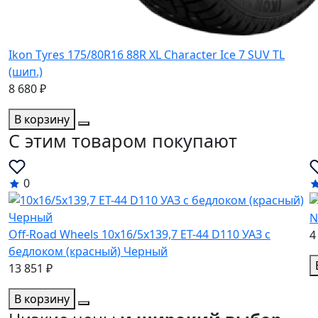
Ikon Tyres 175/80R16 88R XL Character Ice 7 SUV TL
(шип.)
8 680 ₽
В корзину
C этим товаром покупают
0
N
Off-Road Wheels 10x16/5x139,7 ET-44 D110 УАЗ с
4
бедлоком (красный) Черный
13 851 ₽
В корзину