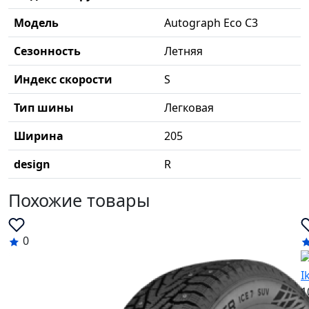
Модель
Autograph Eco C3
Сезонность
Летняя
Индекс скорости
S
Тип шины
Легковая
Ширина
205
design
R
Похожие товары
0
I
1