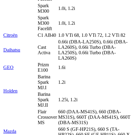
Spark
1.0i, 1.2i
M300
Spark
M300
1.0i, 1.2i
Facelift
Citroën
C1 AB40
1.0 VTi 68, 1.0 VTi 72, 1.2 VTi 82
0.66i (DBA-LA250S), 0.66i (DBA-
Cast
LA260S), 0.66i Turbo (DBA-
Daihatsu
Activa
LA250S), 0.66i Turbo (DBA-
LA260S)
Prizm
GEO
1.6i
E100
Barina
Spark
1.2i
MJ.I
Holden
Barina
Spark
1.25i, 1.2i
MJ.II
Flair
660 (DAA-MS41S), 660 (DBA-
Crossover
MS31S), 660T (DAA-MS41S), 660T
MS
(DBA-MS31S)
660 S (GF-HP21S), 660 S (TA-
Mazda
HP22S), 660 SF (GF-HP11S), 660 X