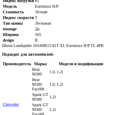
Индекс нагрузки
81
Модель
Eurotraxx H/P
Сезонность
Летняя
Индекс скорости
T
Тип шины
Легковая
tonnage
Да
Ширина
165
design
R
Шина Landspider 165/60R15 81T XL Eurotraxx H/P TL 4PR
Подходит для автомобилей:
Производитель
Марка
Модели и модификации
Beat
1.0, 1.2i
M300
Beat
M300
1.0, 1.2i
Facelift
Spark GT
1.2i
M300
Chevrolet
Spark GT
M300
1.2i
Facelift