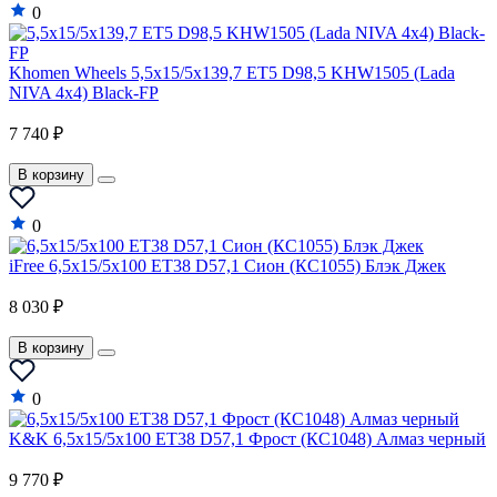
0
Khomen Wheels 5,5x15/5x139,7 ET5 D98,5 KHW1505 (Lada
NIVA 4x4) Black-FP
7 740 ₽
В корзину
0
iFree 6,5x15/5x100 ET38 D57,1 Сион (КС1055) Блэк Джек
8 030 ₽
В корзину
0
K&K 6,5x15/5x100 ET38 D57,1 Фрост (КС1048) Алмаз черный
9 770 ₽