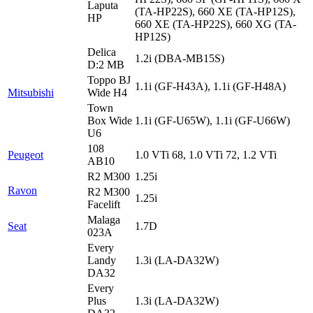
Laputa
(TA-HP22S), 660 XE (TA-HP12S),
HP
660 XE (TA-HP22S), 660 XG (TA-
HP12S)
Delica
1.2i (DBA-MB15S)
D:2 MB
Toppo BJ
1.1i (GF-H43A), 1.1i (GF-H48A)
Mitsubishi
Wide H4
Town
Box Wide
1.1i (GF-U65W), 1.1i (GF-U66W)
U6
108
Peugeot
1.0 VTi 68, 1.0 VTi 72, 1.2 VTi
AB10
R2 M300
1.25i
Ravon
R2 M300
1.25i
Facelift
Malaga
Seat
1.7D
023A
Every
Landy
1.3i (LA-DA32W)
DA32
Every
Plus
1.3i (LA-DA32W)