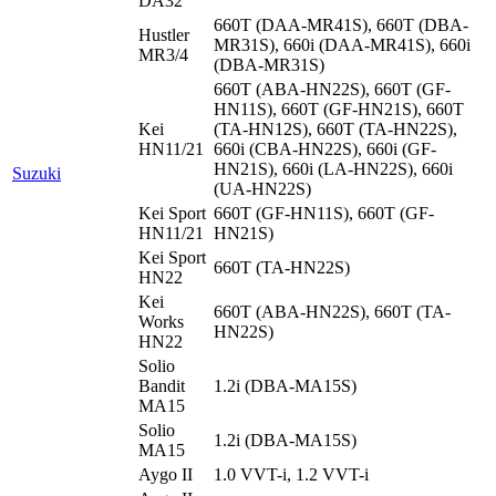
DA32
660T (DAA-MR41S), 660T (DBA-
Hustler
MR31S), 660i (DAA-MR41S), 660i
MR3/4
(DBA-MR31S)
660T (ABA-HN22S), 660T (GF-
HN11S), 660T (GF-HN21S), 660T
Kei
(TA-HN12S), 660T (TA-HN22S),
HN11/21
660i (CBA-HN22S), 660i (GF-
HN21S), 660i (LA-HN22S), 660i
Suzuki
(UA-HN22S)
Kei Sport
660T (GF-HN11S), 660T (GF-
HN11/21
HN21S)
Kei Sport
660T (TA-HN22S)
HN22
Kei
660T (ABA-HN22S), 660T (TA-
Works
HN22S)
HN22
Solio
Bandit
1.2i (DBA-MA15S)
MA15
Solio
1.2i (DBA-MA15S)
MA15
Aygo II
1.0 VVT-i, 1.2 VVT-i