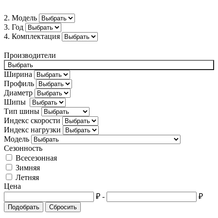
Bugatti
2. Модель
3. Год
Buick
4. Комплектация
BYD
Производители
Cadillac
Выбрать
Ширина
Changan
Профиль
Диаметр
Chery
Шипы
Тип шины
Chevrolet
Индекс скорости
Chrysler
Индекс нагрузки
Модель
Citroën
Сезонность
Всесезонная
Cupra
Зимняя
Летняя
Dacia
Цена
Daewoo
₽
-
₽
Подобрать
Сбросить
Daihatsu