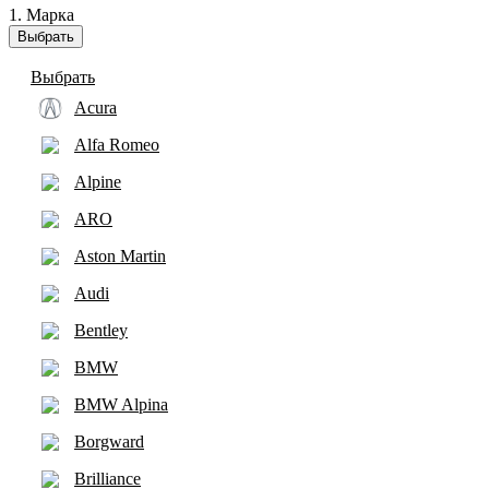
1. Марка
Выбрать
Выбрать
Acura
Alfa Romeo
Alpine
ARO
Aston Martin
Audi
Bentley
BMW
BMW Alpina
Borgward
Brilliance