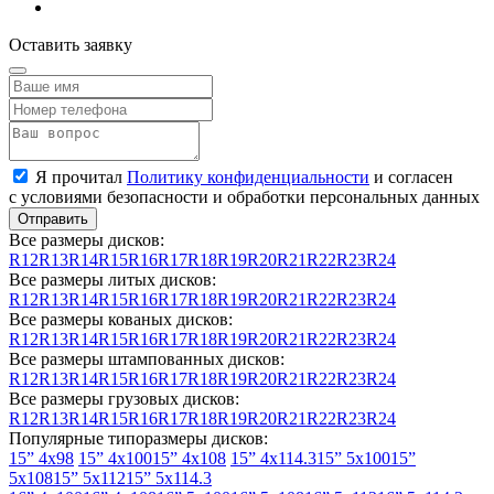
Mosler
Оставить заявку
Nissan
Oldsmobile
Opel
Я прочитал
Политику конфиденциальности
и согласен
Panoz
с условиями безопасности и обработки персональных данных
Perodua
Все размеры дисков:
Peugeot
R12
R13
R14
R15
R16
R17
R18
R19
R20
R21
R22
R23
R24
Все размеры литых дисков:
Plymouth
R12
R13
R14
R15
R16
R17
R18
R19
R20
R21
R22
R23
R24
Все размеры кованых дисков:
Polaris
R12
R13
R14
R15
R16
R17
R18
R19
R20
R21
R22
R23
R24
Все размеры штампованных дисков:
Pontiac
R12
R13
R14
R15
R16
R17
R18
R19
R20
R21
R22
R23
R24
Все размеры грузовых дисков:
Porsche
R12
R13
R14
R15
R16
R17
R18
R19
R20
R21
R22
R23
R24
Популярные типоразмеры дисков:
Proton
15” 4x98
15” 4x100
15” 4x108
15” 4x114.3
15” 5x100
15”
5x108
15” 5x112
15” 5x114.3
Qiantu