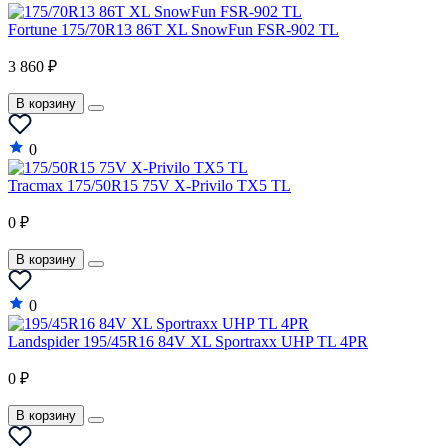
JAC
Fortune 175/70R13 86T XL SnowFun FSR-902 TL
Jaguar
3 860 ₽
Jeep
В корзину
Jinbei
Kia
0
LADA
Tracmax 175/50R15 75V X-Privilo TX5 TL
Lamborghini
0 ₽
Lancia
В корзину
Lancia A
0
Land Rover
Landspider 195/45R16 84V XL Sportraxx UHP TL 4PR
LDV
0 ₽
LEVC
Lexus
В корзину