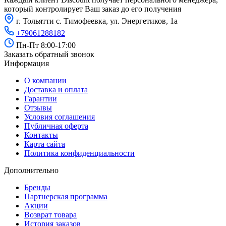
SsangYong
который контролирует Ваш заказ до его получения
г. Тольятти с. Тимофеевка, ул. Энергетиков, 1а
Subaru
+79061288182
Suzuki
Пн-Пт 8:00-17:00
Заказать обратный звонок
Tata
Информация
Tesla
О компании
Доставка и оплата
Toyota
Гарантии
Отзывы
UAZ
Условия соглашения
Публичная оферта
Vauxhall
Контакты
Карта сайта
VAZ
Политика конфиденциальности
Venucia
Дополнительно
Volkswagen
Бренды
Партнерская программа
Volvo
Акции
Возврат товара
История заказов