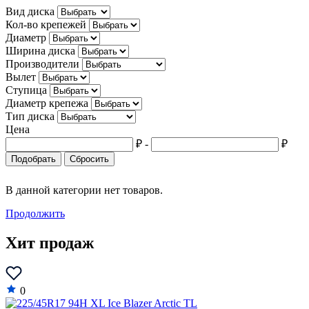
Вид диска
Datsun
Кол-во крепежей
Dodge
Диаметр
Ширина диска
Dongfeng
Производители
Вылет
DS
Ступица
Диаметр крепежа
Eagle
Тип диска
Цена
FAW
₽
-
₽
Ferrari
Подобрать
Сбросить
Fiat
В данной категории нет товаров.
Fisker
Продолжить
Force
Хит продаж
Ford
GAZ
0
Geely