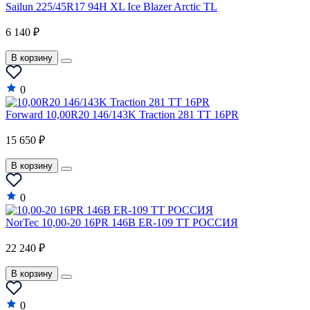
Sailun 225/45R17 94H XL Ice Blazer Arctic TL
Genesis
6 140 ₽
GEO
GMC
В корзину
Great Wall
0
Haval
Forward 10,00R20 146/143K Traction 281 TT 16PR
Hindustan
15 650 ₽
Holden
В корзину
Honda
Hummer
0
Hyundai
NorTec 10,00-20 16PR 146B ER-109 TT РОССИЯ
Infiniti
22 240 ₽
Isuzu
В корзину
Iveco
0