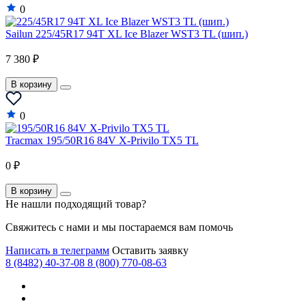
Lifan
0
Lincoln
Sailun 225/45R17 94T XL Ice Blazer WST3 TL (шип.)
Lotus
7 380 ₽
Mahindra
В корзину
Maruti
0
Maserati
Maybach
Tracmax 195/50R16 84V X-Privilo TX5 TL
Mazda
0 ₽
McLaren
В корзину
Не нашли подходящий товар?
Mercedes-Benz
Свяжитесь с нами и мы постараемся вам помочь
Mercury
Написать в телеграмм
Оставить заявку
MG
8 (8482) 40-37-08
8 (800) 770-08-63
MINI
Mitsubishi